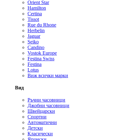
Orient Star
Hamilton
Certina
Tissot
Rue du Rhone
Herbelin
Jaguar
Seiko
Candino
Vostok Europe
Festina Swiss
Festina
Lotus
Виж всички марки
Вид
Ръчни часовници
Джобни часовници
Швейцарски
Спортни
Автоматични
Детски
Класически
Японски