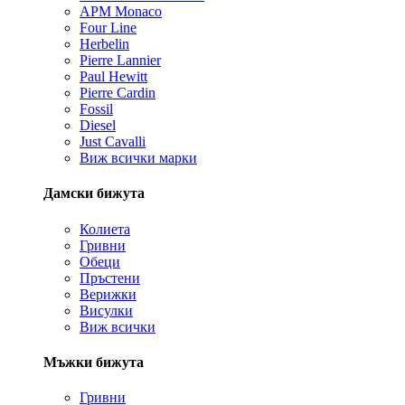
APM Monaco
Four Line
Herbelin
Pierre Lannier
Paul Hewitt
Pierre Cardin
Fossil
Diesel
Just Cavalli
Виж всички марки
Дамски бижута
Колиета
Гривни
Обеци
Пръстени
Верижки
Висулки
Виж всички
Мъжки бижута
Гривни