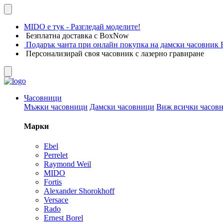
MIDO е тук - Разгледай моделите!
Безплатна доставка с BoxNow
Подарък чанта при онлайн покупка на дамски часовник F
Персонализирай своя часовник с лазерно гравиране
Часовници
Мъжки часовници
Дамски часовници
Виж всички часов
Марки
Ebel
Perrelet
Raymond Weil
MIDO
Fortis
Alexander Shorokhoff
Versace
Rado
Ernest Borel