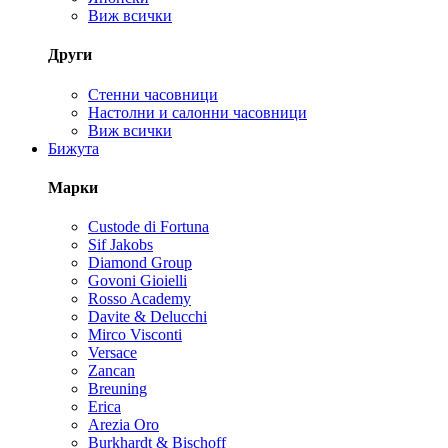
Виж всички
Други
Стенни часовници
Настолни и салонни часовници
Виж всички
Бижута
Марки
Custode di Fortuna
Sif Jakobs
Diamond Group
Govoni Gioielli
Rosso Academy
Davite & Delucchi
Mirco Visconti
Versace
Zancan
Breuning
Erica
Arezia Oro
Burkhardt & Bischoff