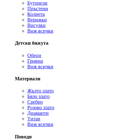
Бутонели
Пръстени
Колиета
Верижки
Висулки
Виж всички
Детски бижута
Обеци
Гривни
Виж всички
Материали
Жълто злато
Бяло злато
Сребро
Розово злато
Диаманти
Титан
Виж всички
Поводи