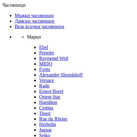
Часовници
Мъжки часовници
Дамски часовници
Виж всички часовници
Марки
Ebel
Perrelet
Raymond Weil
MIDO
Fortis
Alexander Shorokhoff
Versace
Rado
Ernest Borel
Orient Star
Hamilton
Certina
Tissot
Rue du Rhone
Herbelin
Jaguar
Seiko