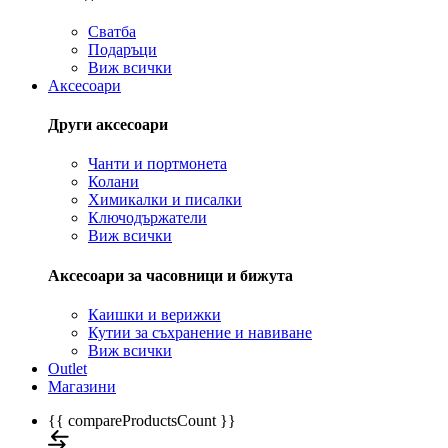
Сватба
Подаръци
Виж всички
Аксесоари
Други аксесоари
Чанти и портмонета
Колани
Химикалки и писалки
Ключодържатели
Виж всички
Аксесоари за часовници и бижута
Каишки и верижки
Кутии за съхранение и навиване
Виж всички
Outlet
Магазини
{{ compareProductsCount }}