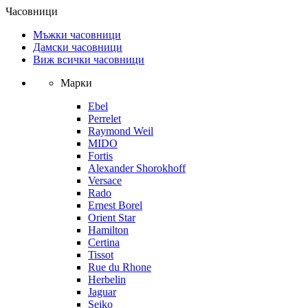
Часовници
Мъжки часовници
Дамски часовници
Виж всички часовници
Марки
Ebel
Perrelet
Raymond Weil
MIDO
Fortis
Alexander Shorokhoff
Versace
Rado
Ernest Borel
Orient Star
Hamilton
Certina
Tissot
Rue du Rhone
Herbelin
Jaguar
Seiko