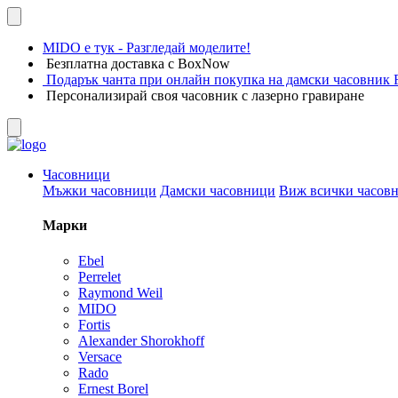
MIDO е тук - Разгледай моделите!
Безплатна доставка с BoxNow
Подарък чанта при онлайн покупка на дамски часовник F
Персонализирай своя часовник с лазерно гравиране
Часовници
Мъжки часовници
Дамски часовници
Виж всички часов
Марки
Ebel
Perrelet
Raymond Weil
MIDO
Fortis
Alexander Shorokhoff
Versace
Rado
Ernest Borel