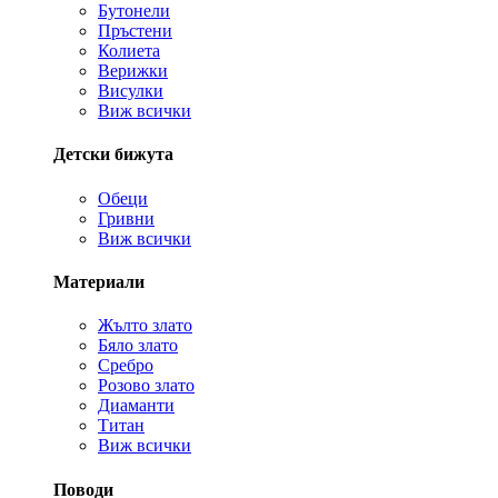
Бутонели
Пръстени
Колиета
Верижки
Висулки
Виж всички
Детски бижута
Обеци
Гривни
Виж всички
Материали
Жълто злато
Бяло злато
Сребро
Розово злато
Диаманти
Титан
Виж всички
Поводи