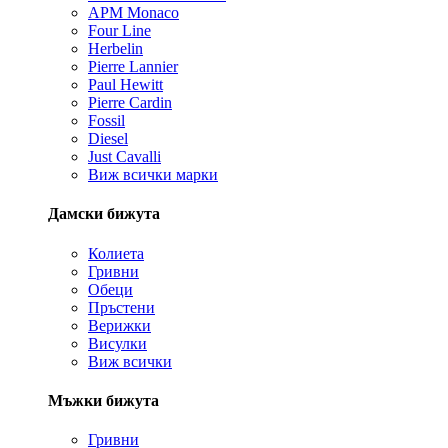
APM Monaco
Four Line
Herbelin
Pierre Lannier
Paul Hewitt
Pierre Cardin
Fossil
Diesel
Just Cavalli
Виж всички марки
Дамски бижута
Колиета
Гривни
Обеци
Пръстени
Верижки
Висулки
Виж всички
Мъжки бижута
Гривни