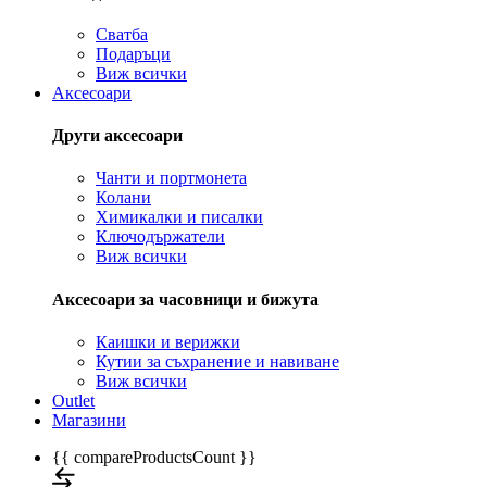
Сватба
Подаръци
Виж всички
Аксесоари
Други аксесоари
Чанти и портмонета
Колани
Химикалки и писалки
Ключодържатели
Виж всички
Аксесоари за часовници и бижута
Каишки и верижки
Кутии за съхранение и навиване
Виж всички
Outlet
Магазини
{{ compareProductsCount }}