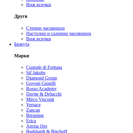
Виж всички
Други
Стенни часовници
Настолни и салонни часовници
Виж всички
Бижута
Марки
Custode di Fortuna
Sif Jakobs
Diamond Group
Govoni Gioielli
Rosso Academy
Davite & Delucchi
Mirco Visconti
Versace
Zancan
Breuning
Erica
Arezia Oro
Burkhardt & Bischoff