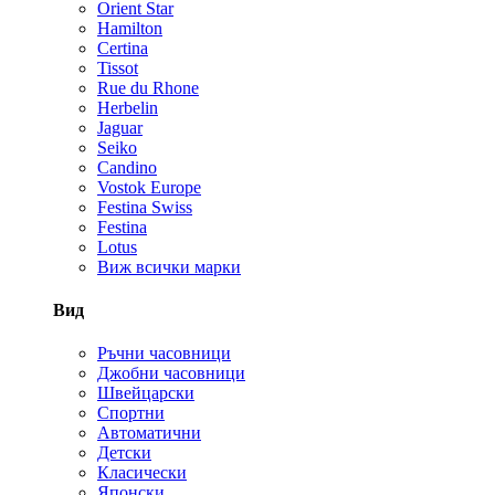
Orient Star
Hamilton
Certina
Tissot
Rue du Rhone
Herbelin
Jaguar
Seiko
Candino
Vostok Europe
Festina Swiss
Festina
Lotus
Виж всички марки
Вид
Ръчни часовници
Джобни часовници
Швейцарски
Спортни
Автоматични
Детски
Класически
Японски