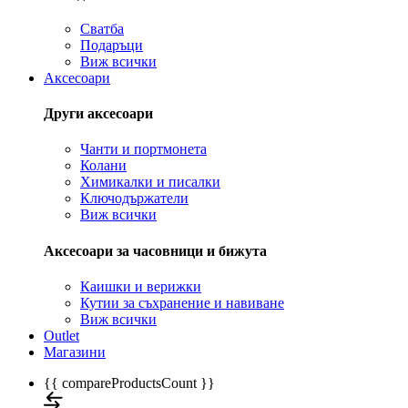
Сватба
Подаръци
Виж всички
Аксесоари
Други аксесоари
Чанти и портмонета
Колани
Химикалки и писалки
Ключодържатели
Виж всички
Аксесоари за часовници и бижута
Каишки и верижки
Кутии за съхранение и навиване
Виж всички
Outlet
Магазини
{{ compareProductsCount }}