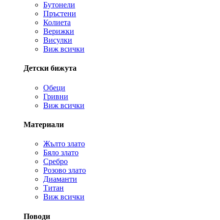
Бутонели
Пръстени
Колиета
Верижки
Висулки
Виж всички
Детски бижута
Обеци
Гривни
Виж всички
Материали
Жълто злато
Бяло злато
Сребро
Розово злато
Диаманти
Титан
Виж всички
Поводи