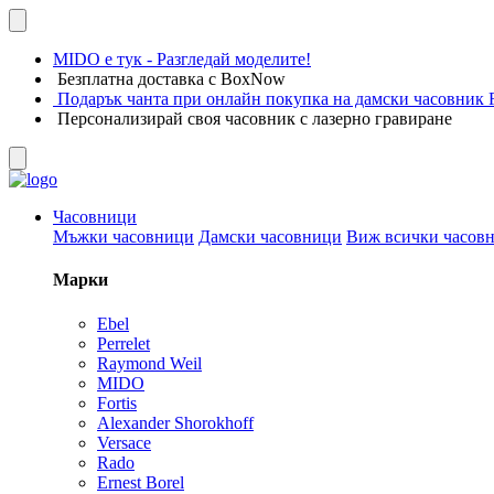
MIDO е тук - Разгледай моделите!
Безплатна доставка с BoxNow
Подарък чанта при онлайн покупка на дамски часовник F
Персонализирай своя часовник с лазерно гравиране
Часовници
Мъжки часовници
Дамски часовници
Виж всички часов
Марки
Ebel
Perrelet
Raymond Weil
MIDO
Fortis
Alexander Shorokhoff
Versace
Rado
Ernest Borel