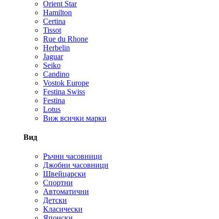
Orient Star
Hamilton
Certina
Tissot
Rue du Rhone
Herbelin
Jaguar
Seiko
Candino
Vostok Europe
Festina Swiss
Festina
Lotus
Виж всички марки
Вид
Ръчни часовници
Джобни часовници
Швейцарски
Спортни
Автоматични
Детски
Класически
Японски