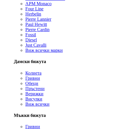
APM Monaco
Four Line
Herbelin
Pierre Lannier
Paul Hewitt
Pierre Cardin
Fossil
Diesel
Just Cavalli
Виж всички марки
Дамски бижута
Колиета
Гривни
Обеци
Пръстени
Верижки
Висулки
Виж всички
Мъжки бижута
Гривни