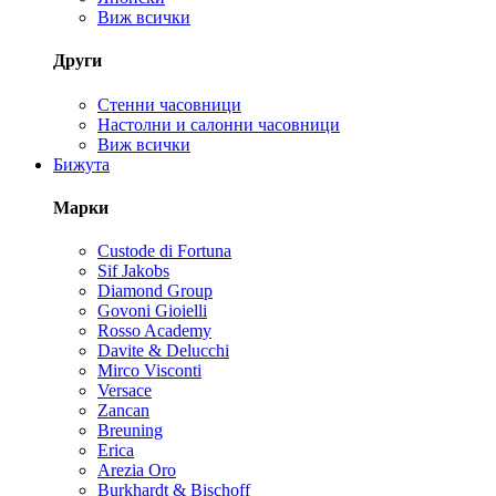
Виж всички
Други
Стенни часовници
Настолни и салонни часовници
Виж всички
Бижута
Марки
Custode di Fortuna
Sif Jakobs
Diamond Group
Govoni Gioielli
Rosso Academy
Davite & Delucchi
Mirco Visconti
Versace
Zancan
Breuning
Erica
Arezia Oro
Burkhardt & Bischoff