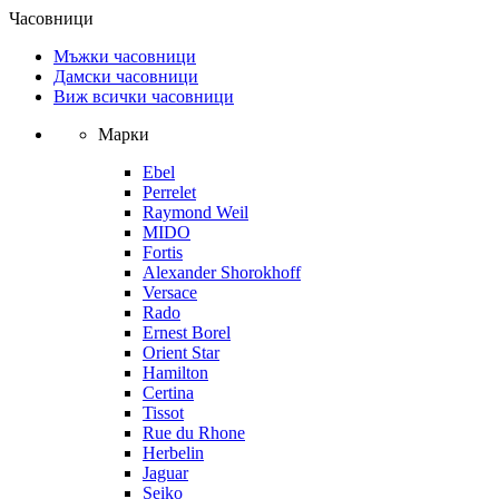
Часовници
Мъжки часовници
Дамски часовници
Виж всички часовници
Марки
Ebel
Perrelet
Raymond Weil
MIDO
Fortis
Alexander Shorokhoff
Versace
Rado
Ernest Borel
Orient Star
Hamilton
Certina
Tissot
Rue du Rhone
Herbelin
Jaguar
Seiko