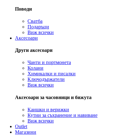
Поводи
Сватба
Подаръци
Виж всички
Аксесоари
Други аксесоари
Чанти и портмонета
Колани
Химикалки и писалки
Ключодържатели
Виж всички
Аксесоари за часовници и бижута
Каишки и верижки
Кутии за съхранение и навиване
Виж всички
Outlet
Магазини