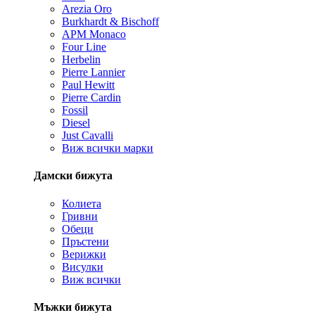
Arezia Oro
Burkhardt & Bischoff
APM Monaco
Four Line
Herbelin
Pierre Lannier
Paul Hewitt
Pierre Cardin
Fossil
Diesel
Just Cavalli
Виж всички марки
Дамски бижута
Колиета
Гривни
Обеци
Пръстени
Верижки
Висулки
Виж всички
Мъжки бижута