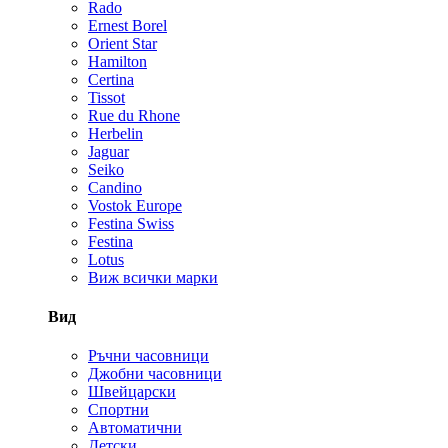
Rado
Ernest Borel
Orient Star
Hamilton
Certina
Tissot
Rue du Rhone
Herbelin
Jaguar
Seiko
Candino
Vostok Europe
Festina Swiss
Festina
Lotus
Виж всички марки
Вид
Ръчни часовници
Джобни часовници
Швейцарски
Спортни
Автоматични
Детски