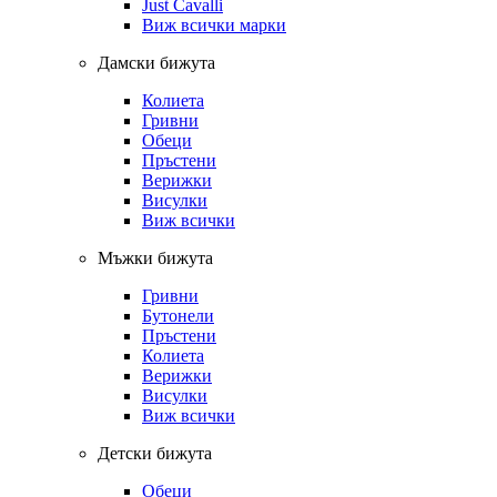
Just Cavalli
Виж всички марки
Дамски бижута
Колиета
Гривни
Обеци
Пръстени
Верижки
Висулки
Виж всички
Мъжки бижута
Гривни
Бутонели
Пръстени
Колиета
Верижки
Висулки
Виж всички
Детски бижута
Обеци