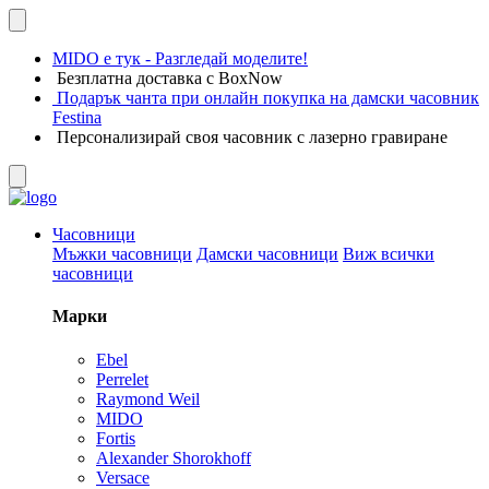
MIDO е тук - Разгледай моделите!
Безплатна доставка с BoxNow
Подарък чанта при онлайн покупка на дамски часовник
Festina
Персонализирай своя часовник с лазерно гравиране
Часовници
Мъжки часовници
Дамски часовници
Виж всички
часовници
Марки
Ebel
Perrelet
Raymond Weil
MIDO
Fortis
Alexander Shorokhoff
Versace