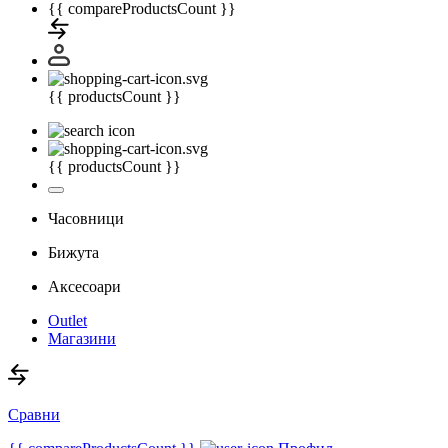
{{ compareProductsCount }}
{{ productsCount }}
{{ productsCount }}
Часовници
Бижута
Аксесоари
Outlet
Магазини
Сравни