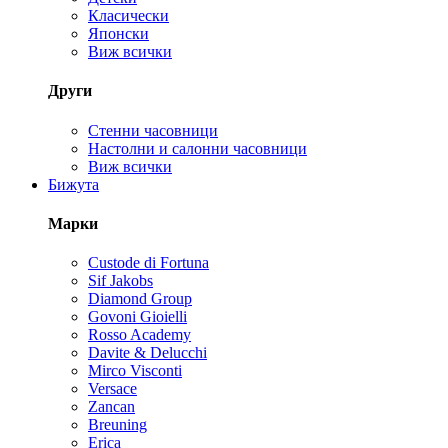
Класически
Японски
Виж всички
Други
Стенни часовници
Настолни и салонни часовници
Виж всички
Бижута
Марки
Custode di Fortuna
Sif Jakobs
Diamond Group
Govoni Gioielli
Rosso Academy
Davite & Delucchi
Mirco Visconti
Versace
Zancan
Breuning
Erica