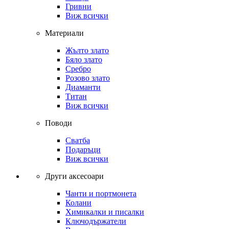
Гривни
Виж всички
Материали
Жълто злато
Бяло злато
Сребро
Розово злато
Диаманти
Титан
Виж всички
Поводи
Сватба
Подаръци
Виж всички
Други аксесоари
Чанти и портмонета
Колани
Химикалки и писалки
Ключодържатели