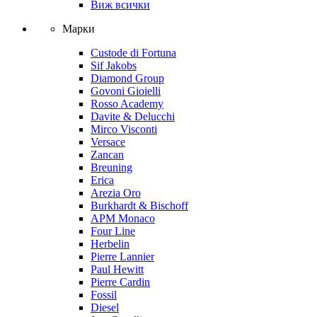
Виж всички
Марки
Custode di Fortuna
Sif Jakobs
Diamond Group
Govoni Gioielli
Rosso Academy
Davite & Delucchi
Mirco Visconti
Versace
Zancan
Breuning
Erica
Arezia Oro
Burkhardt & Bischoff
APM Monaco
Four Line
Herbelin
Pierre Lannier
Paul Hewitt
Pierre Cardin
Fossil
Diesel