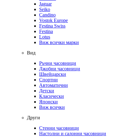
Jaguar
Seiko
Candino
Vostok Europe
Festina Swiss
Festina
Lotus
Виж всички марки
Вид
Ръчни часовници
Джобни часовници
Швейцарски
Спортни
Автоматични
Детски
Класически
Японски
Виж всички
Други
Стенни часовници
Настолни и салонни часовници