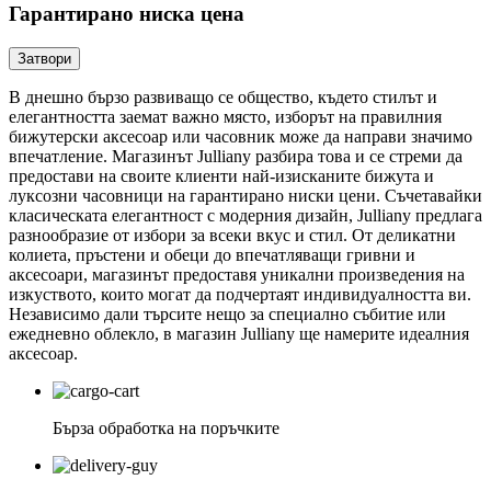
Гарантирано ниска цена
Затвори
В днешно бързо развиващо се общество, където стилът и
елегантността заемат важно място, изборът на правилния
бижутерски аксесоар или часовник може да направи значимо
впечатление. Магазинът Julliany разбира това и се стреми да
предостави на своите клиенти най-изисканите бижута и
луксозни часовници на гарантирано ниски цени. Съчетавайки
класическата елегантност с модерния дизайн, Julliany предлага
разнообразие от избори за всеки вкус и стил. От деликатни
колиета, пръстени и обеци до впечатляващи гривни и
аксесоари, магазинът предоставя уникални произведения на
изкуството, които могат да подчертаят индивидуалността ви.
Независимо дали търсите нещо за специално събитие или
ежедневно облекло, в магазин Julliany ще намерите идеалния
аксесоар.
Бърза обработка на поръчките