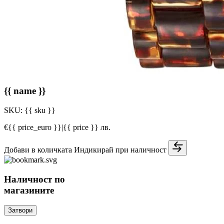
{{ name }}
SKU:
{{ sku }}
€{{ price_euro }}
|
{{ price }} лв.
Добави в количката
Индикирай при наличност
Наличност по
магазините
Затвори