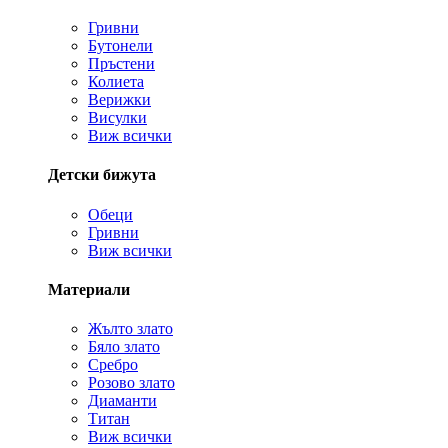
Гривни
Бутонели
Пръстени
Колиета
Верижки
Висулки
Виж всички
Детски бижута
Обеци
Гривни
Виж всички
Материали
Жълто злато
Бяло злато
Сребро
Розово злато
Диаманти
Титан
Виж всички