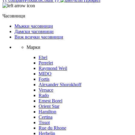
{{ compareProductsCount }}
Профил
Часовници
Мъжки часовници
Дамски часовници
Виж всички часовници
Марки
Ebel
Perrelet
Raymond Weil
MIDO
Fortis
Alexander Shorokhoff
Versace
Rado
Ernest Borel
Orient Star
Hamilton
Certina
Tissot
Rue du Rhone
Herbelin