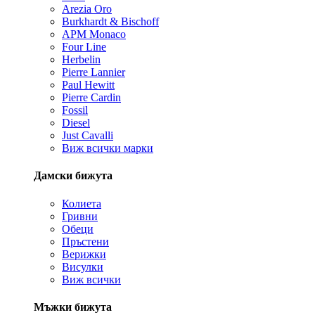
Arezia Oro
Burkhardt & Bischoff
APM Monaco
Four Line
Herbelin
Pierre Lannier
Paul Hewitt
Pierre Cardin
Fossil
Diesel
Just Cavalli
Виж всички марки
Дамски бижута
Колиета
Гривни
Обеци
Пръстени
Верижки
Висулки
Виж всички
Мъжки бижута