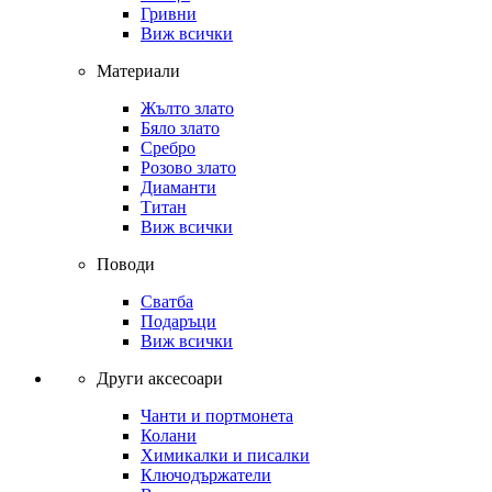
Гривни
Виж всички
Материали
Жълто злато
Бяло злато
Сребро
Розово злато
Диаманти
Титан
Виж всички
Поводи
Сватба
Подаръци
Виж всички
Други аксесоари
Чанти и портмонета
Колани
Химикалки и писалки
Ключодържатели