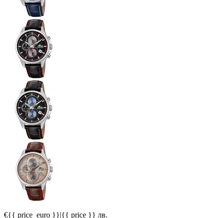
€{{ price_euro }}
|
{{ price }} лв.