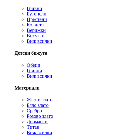
Гривни
Бутонели
Пръстени
Колиета
Верижки
Висулки
Виж всички
Детски бижута
Обеци
Гривни
Виж всички
Материали
Жълто злато
Бяло злато
Сребро
Розово злато
Диаманти
Титан
Виж всички