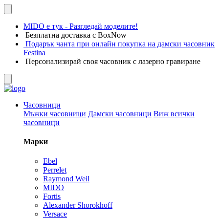
MIDO е тук - Разгледай моделите!
Безплатна доставка с BoxNow
Подарък чанта при онлайн покупка на дамски часовник
Festina
Персонализирай своя часовник с лазерно гравиране
Часовници
Мъжки часовници
Дамски часовници
Виж всички
часовници
Марки
Ebel
Perrelet
Raymond Weil
MIDO
Fortis
Alexander Shorokhoff
Versace