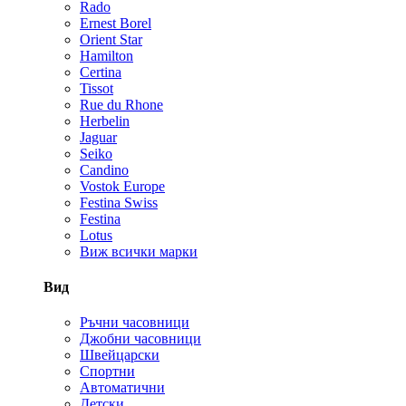
Rado
Ernest Borel
Orient Star
Hamilton
Certina
Tissot
Rue du Rhone
Herbelin
Jaguar
Seiko
Candino
Vostok Europe
Festina Swiss
Festina
Lotus
Виж всички марки
Вид
Ръчни часовници
Джобни часовници
Швейцарски
Спортни
Автоматични
Детски