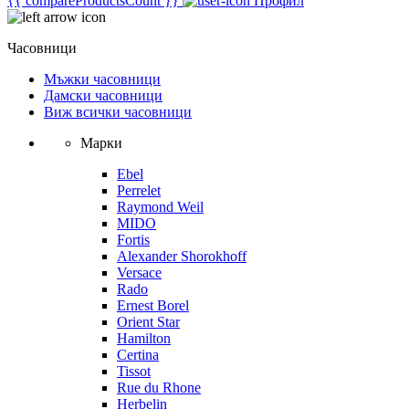
{{ compareProductsCount }}
Профил
Часовници
Мъжки часовници
Дамски часовници
Виж всички часовници
Марки
Ebel
Perrelet
Raymond Weil
MIDO
Fortis
Alexander Shorokhoff
Versace
Rado
Ernest Borel
Orient Star
Hamilton
Certina
Tissot
Rue du Rhone
Herbelin