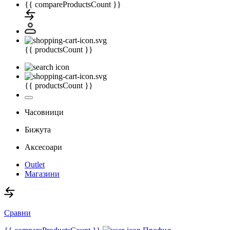
{{ compareProductsCount }}
{{ productsCount }}
{{ productsCount }}
Часовници
Бижута
Аксесоари
Outlet
Магазини
Сравни