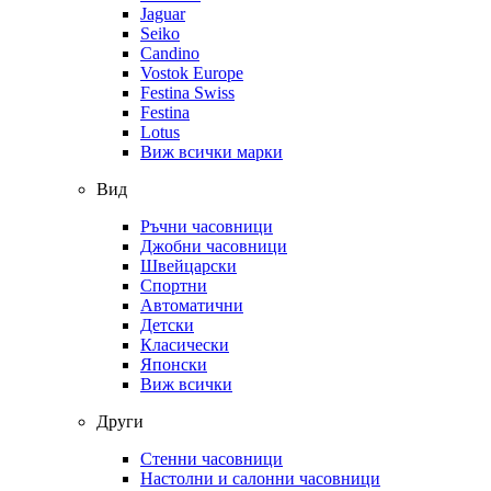
Jaguar
Seiko
Candino
Vostok Europe
Festina Swiss
Festina
Lotus
Виж всички марки
Вид
Ръчни часовници
Джобни часовници
Швейцарски
Спортни
Автоматични
Детски
Класически
Японски
Виж всички
Други
Стенни часовници
Настолни и салонни часовници