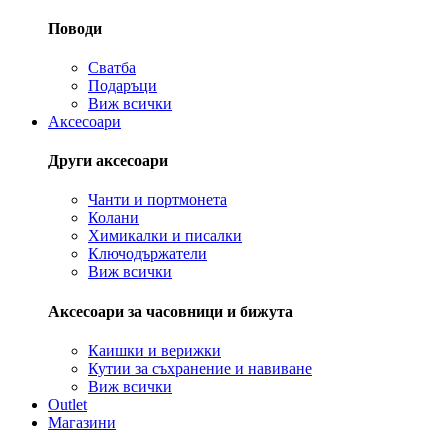
Поводи
Сватба
Подаръци
Виж всички
Аксесоари
Други аксесоари
Чанти и портмонета
Колани
Химикалки и писалки
Ключодържатели
Виж всички
Аксесоари за часовници и бижута
Каишки и верижки
Кутии за съхранение и навиване
Виж всички
Outlet
Магазини