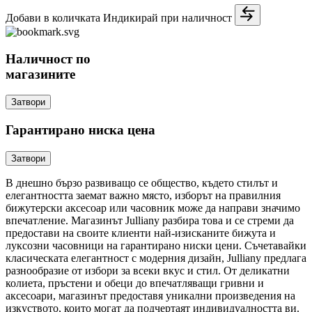
Добави в количката
Индикирай при наличност
Наличност по
магазините
Затвори
Гарантирано ниска цена
Затвори
В днешно бързо развиващо се общество, където стилът и
елегантността заемат важно място, изборът на правилния
бижутерски аксесоар или часовник може да направи значимо
впечатление. Магазинът Julliany разбира това и се стреми да
предостави на своите клиенти най-изисканите бижута и
луксозни часовници на гарантирано ниски цени. Съчетавайки
класическата елегантност с модерния дизайн, Julliany предлага
разнообразие от избори за всеки вкус и стил. От деликатни
колиета, пръстени и обеци до впечатляващи гривни и
аксесоари, магазинът предоставя уникални произведения на
изкуството, които могат да подчертаят индивидуалността ви.