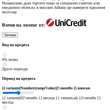
Независимо дали търсите нещо за специално събитие или
ежедневно облекло, в магазин Julliany ще намерите идеалния
аксесоар.
Вземи на лизинг от:
Затвори
Вид на кредита
0% лихва
Други периоди
Период на кредита
{{ variants[Number(rangeValue)]?.months }} вноски
{{ variants[0]?.months }} месеца
{{ variants.at(-1)?.months }}
месеца