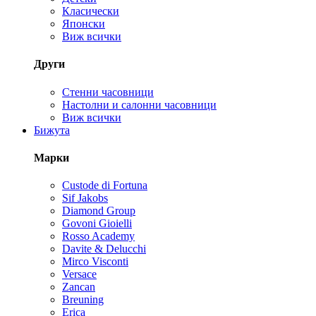
Класически
Японски
Виж всички
Други
Стенни часовници
Настолни и салонни часовници
Виж всички
Бижута
Марки
Custode di Fortuna
Sif Jakobs
Diamond Group
Govoni Gioielli
Rosso Academy
Davite & Delucchi
Mirco Visconti
Versace
Zancan
Breuning
Erica