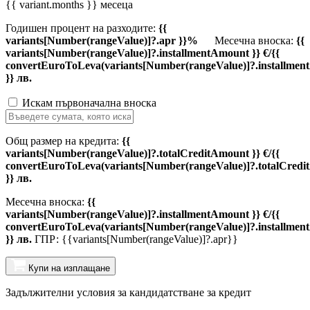
{{ variant.months }} месеца
Годишен процент на разходите:
{{
variants[Number(rangeValue)]?.apr }}%
Месечна вноска:
{{
variants[Number(rangeValue)]?.installmentAmount }} €/{{
convertEuroToLeva(variants[Number(rangeValue)]?.installmen
}} лв.
Искам първоначална вноска
Общ размер на кредита:
{{
variants[Number(rangeValue)]?.totalCreditAmount }} €/{{
convertEuroToLeva(variants[Number(rangeValue)]?.totalCredi
}} лв.
Месечна вноска:
{{
variants[Number(rangeValue)]?.installmentAmount }} €/{{
convertEuroToLeva(variants[Number(rangeValue)]?.installmen
}} лв.
ГПР: {{variants[Number(rangeValue)]?.apr}}
Купи на изплащане
Задължителни условия за кандидатстване за кредит