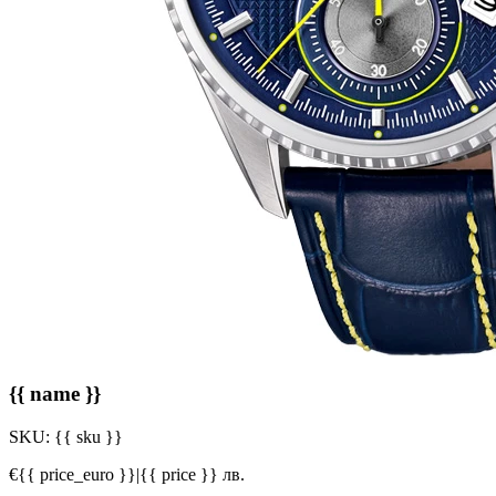
{{ name }}
SKU:
{{ sku }}
€{{ price_euro }}
|
{{ price }} лв.