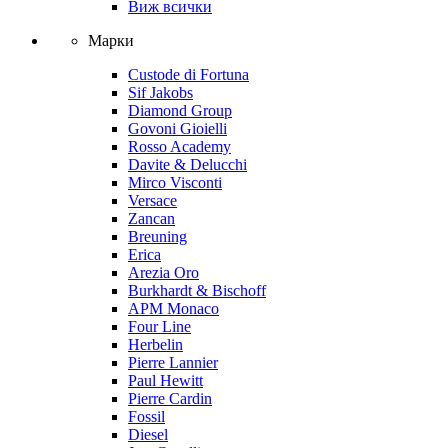
Виж всички
Марки
Custode di Fortuna
Sif Jakobs
Diamond Group
Govoni Gioielli
Rosso Academy
Davite & Delucchi
Mirco Visconti
Versace
Zancan
Breuning
Erica
Arezia Oro
Burkhardt & Bischoff
APM Monaco
Four Line
Herbelin
Pierre Lannier
Paul Hewitt
Pierre Cardin
Fossil
Diesel