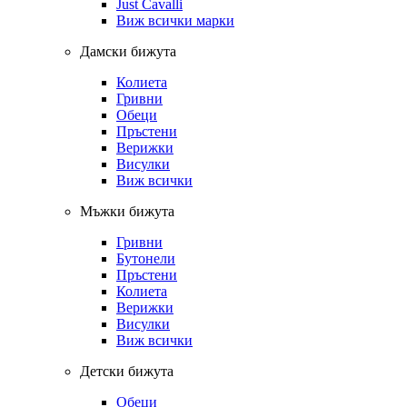
Just Cavalli
Виж всички марки
Дамски бижута
Колиета
Гривни
Обеци
Пръстени
Верижки
Висулки
Виж всички
Мъжки бижута
Гривни
Бутонели
Пръстени
Колиета
Верижки
Висулки
Виж всички
Детски бижута
Обеци