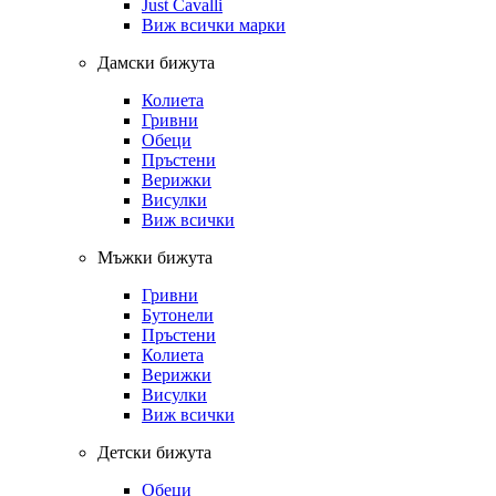
Just Cavalli
Виж всички марки
Дамски бижута
Колиета
Гривни
Обеци
Пръстени
Верижки
Висулки
Виж всички
Мъжки бижута
Гривни
Бутонели
Пръстени
Колиета
Верижки
Висулки
Виж всички
Детски бижута
Обеци