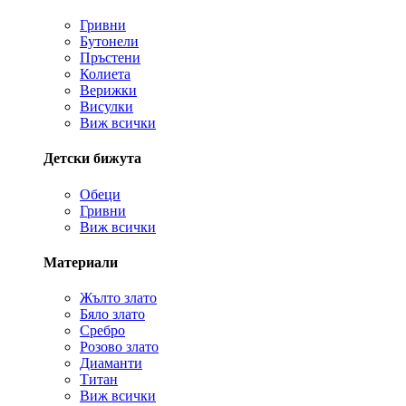
Гривни
Бутонели
Пръстени
Колиета
Верижки
Висулки
Виж всички
Детски бижута
Обеци
Гривни
Виж всички
Материали
Жълто злато
Бяло злато
Сребро
Розово злато
Диаманти
Титан
Виж всички