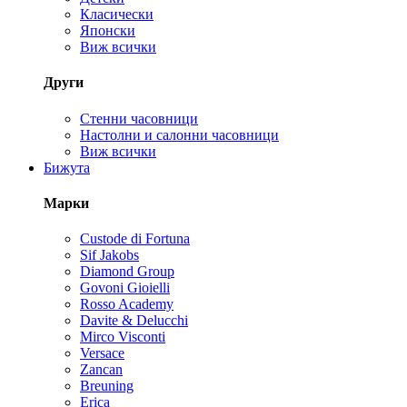
Класически
Японски
Виж всички
Други
Стенни часовници
Настолни и салонни часовници
Виж всички
Бижута
Марки
Custode di Fortuna
Sif Jakobs
Diamond Group
Govoni Gioielli
Rosso Academy
Davite & Delucchi
Mirco Visconti
Versace
Zancan
Breuning
Erica