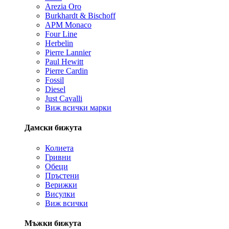
Arezia Oro
Burkhardt & Bischoff
APM Monaco
Four Line
Herbelin
Pierre Lannier
Paul Hewitt
Pierre Cardin
Fossil
Diesel
Just Cavalli
Виж всички марки
Дамски бижута
Колиета
Гривни
Обеци
Пръстени
Верижки
Висулки
Виж всички
Мъжки бижута