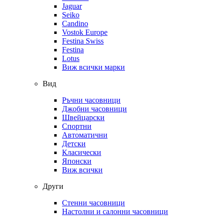
Jaguar
Seiko
Candino
Vostok Europe
Festina Swiss
Festina
Lotus
Виж всички марки
Вид
Ръчни часовници
Джобни часовници
Швейцарски
Спортни
Автоматични
Детски
Класически
Японски
Виж всички
Други
Стенни часовници
Настолни и салонни часовници