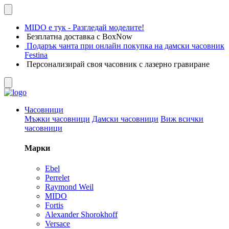
MIDO е тук - Разгледай моделите!
Безплатна доставка с BoxNow
Подарък чанта при онлайн покупка на дамски часовник
Festina
Персонализирай своя часовник с лазерно гравиране
Часовници
Мъжки часовници
Дамски часовници
Виж всички
часовници
Марки
Ebel
Perrelet
Raymond Weil
MIDO
Fortis
Alexander Shorokhoff
Versace