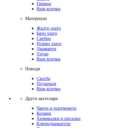
Гривни
Виж всички
Материали
Жълто злато
Бяло злато
Сребро
Розово злато
Диаманти
Титан
Виж всички
Поводи
Сватба
Подаръци
Виж всички
Други аксесоари
Чанти и портмонета
Колани
Химикалки и писалки
Ключодържатели