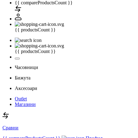
{{ compareProductsCount }}
{{ productsCount }}
{{ productsCount }}
Часовници
Бижута
Аксесоари
Outlet
Магазини
Сравни