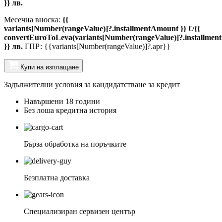
}} лв.
Месечна вноска:
{{
variants[Number(rangeValue)]?.installmentAmount }} €/{{
convertEuroToLeva(variants[Number(rangeValue)]?.installmen
}} лв.
ГПР: {{variants[Number(rangeValue)]?.apr}}
Купи на изплащане
Задължителни условия за кандидатстване за кредит
Навършени 18 години
Без лоша кредитна история
Бърза обработка на поръчките
Безплатна доставка
Специализиран сервизен център