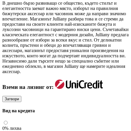
В днешно бързо развиващо се общество, където стилът и
елегантността заемат важно място, изборът на правилния
бижутерски аксесоар или часовник може да направи значимо
впечатление. Магазинът Julliany разбира това и се стреми да
предостави на своите клиенти най-изисканите бижута и
луксозни часовници на гарантирано ниски цени. Съчетавайки
класическата елегантност с модерния дизайн, Julliany предлага
разнообразие от избори за всеки вкус и стил. От деликатни
колиета, пръстени и обеци до впечатляващи гривни и
аксесоари, магазинът предоставя уникални произведения на
изкуството, които могат да подчертаят индивидуалността ви.
Независимо дали търсите нещо за специално събитие или
ежедневно облекло, в магазин Julliany ще намерите идеалния
аксесоар.
Вземи на лизинг от:
Затвори
Вид на кредита
0% лихва