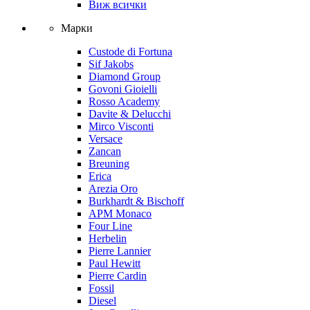
Виж всички
Марки
Custode di Fortuna
Sif Jakobs
Diamond Group
Govoni Gioielli
Rosso Academy
Davite & Delucchi
Mirco Visconti
Versace
Zancan
Breuning
Erica
Arezia Oro
Burkhardt & Bischoff
APM Monaco
Four Line
Herbelin
Pierre Lannier
Paul Hewitt
Pierre Cardin
Fossil
Diesel