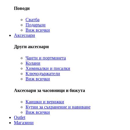
Поводи
Сватба
Подаръци
Виж всички
Аксесоари
Други аксесоари
Чанти и портмонета
Колани
Химикалки и писалки
Ключодържатели
Виж всички
Аксесоари за часовници и бижута
Каишки и верижки
Кутии за съхранение и навиване
Виж всички
Outlet
Магазини