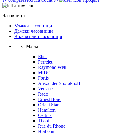
{{ compareProductsCount }}
Профил
Часовници
Мъжки часовници
Дамски часовници
Виж всички часовници
Марки
Ebel
Perrelet
Raymond Weil
MIDO
Fortis
Alexander Shorokhoff
Versace
Rado
Ernest Borel
Orient Star
Hamilton
Certina
Tissot
Rue du Rhone
Herbelin