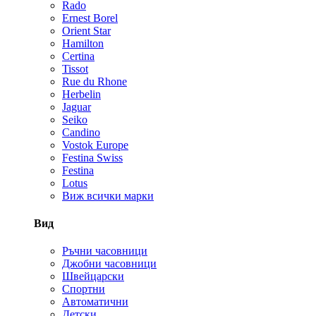
Rado
Ernest Borel
Orient Star
Hamilton
Certina
Tissot
Rue du Rhone
Herbelin
Jaguar
Seiko
Candino
Vostok Europe
Festina Swiss
Festina
Lotus
Виж всички марки
Вид
Ръчни часовници
Джобни часовници
Швейцарски
Спортни
Автоматични
Детски