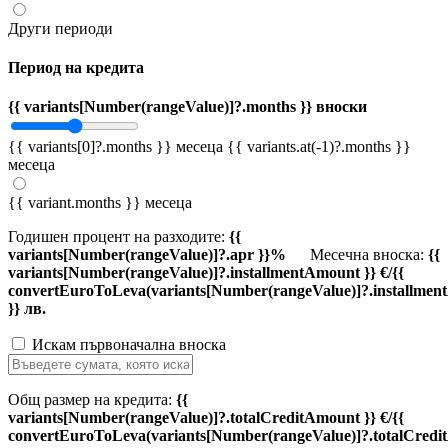
Други периоди
Период на кредита
{{ variants[Number(rangeValue)]?.months }} вноски
{{ variants[0]?.months }} месеца
{{ variants.at(-1)?.months }}
месеца
{{ variant.months }} месеца
Годишен процент на разходите:
{{
variants[Number(rangeValue)]?.apr }}%
Месечна вноска:
{{
variants[Number(rangeValue)]?.installmentAmount }} €/{{
convertEuroToLeva(variants[Number(rangeValue)]?.installmen
}} лв.
Искам първоначална вноска
Общ размер на кредита:
{{
variants[Number(rangeValue)]?.totalCreditAmount }} €/{{
convertEuroToLeva(variants[Number(rangeValue)]?.totalCredi