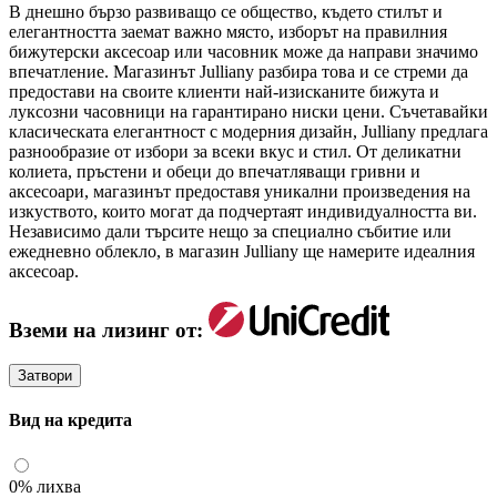
В днешно бързо развиващо се общество, където стилът и
елегантността заемат важно място, изборът на правилния
бижутерски аксесоар или часовник може да направи значимо
впечатление. Магазинът Julliany разбира това и се стреми да
предостави на своите клиенти най-изисканите бижута и
луксозни часовници на гарантирано ниски цени. Съчетавайки
класическата елегантност с модерния дизайн, Julliany предлага
разнообразие от избори за всеки вкус и стил. От деликатни
колиета, пръстени и обеци до впечатляващи гривни и
аксесоари, магазинът предоставя уникални произведения на
изкуството, които могат да подчертаят индивидуалността ви.
Независимо дали търсите нещо за специално събитие или
ежедневно облекло, в магазин Julliany ще намерите идеалния
аксесоар.
Вземи на лизинг от:
Затвори
Вид на кредита
0% лихва