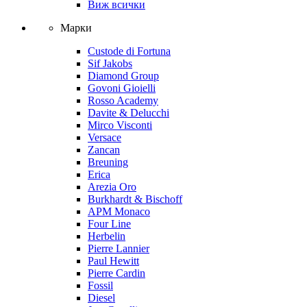
Виж всички
Марки
Custode di Fortuna
Sif Jakobs
Diamond Group
Govoni Gioielli
Rosso Academy
Davite & Delucchi
Mirco Visconti
Versace
Zancan
Breuning
Erica
Arezia Oro
Burkhardt & Bischoff
APM Monaco
Four Line
Herbelin
Pierre Lannier
Paul Hewitt
Pierre Cardin
Fossil
Diesel