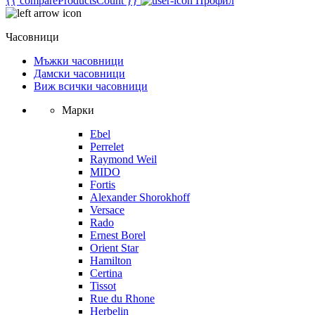
{{ compareProductsCount }}
Профил
Часовници
Мъжки часовници
Дамски часовници
Виж всички часовници
Марки
Ebel
Perrelet
Raymond Weil
MIDO
Fortis
Alexander Shorokhoff
Versace
Rado
Ernest Borel
Orient Star
Hamilton
Certina
Tissot
Rue du Rhone
Herbelin