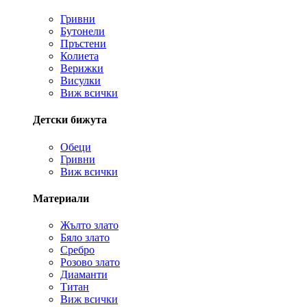
Гривни
Бутонели
Пръстени
Колиета
Верижки
Висулки
Виж всички
Детски бижута
Обеци
Гривни
Виж всички
Материали
Жълто злато
Бяло злато
Сребро
Розово злато
Диаманти
Титан
Виж всички