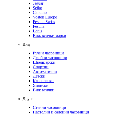
Jaguar
Seiko
Candino
Vostok Europe
Festina Swiss
Festina
Lotus
Виж всички марки
Вид
Ръчни часовници
Джобни часовници
Швейцарски
Спортни
Автоматични
Детски
Класически
Японски
Виж всички
Други
Стенни часовници
Настолни и салонни часовници