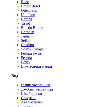
Rado
Ernest Borel
Orient Star
Hamilton
Certina
Tissot
Rue du Rhone
Herbelin
Jaguar
Seiko
Candino
Vostok Europe
Festina Swiss
Festina
Lotus
Виж всички марки
Вид
Ръчни часовници
Джобни часовници
Швейцарски
Спортни
Автоматични
Детски