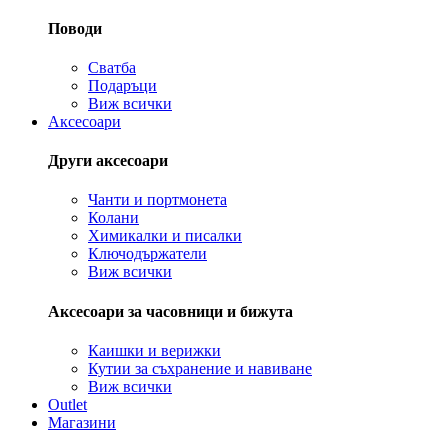
Поводи
Сватба
Подаръци
Виж всички
Аксесоари
Други аксесоари
Чанти и портмонета
Колани
Химикалки и писалки
Ключодържатели
Виж всички
Аксесоари за часовници и бижута
Каишки и верижки
Кутии за съхранение и навиване
Виж всички
Outlet
Магазини