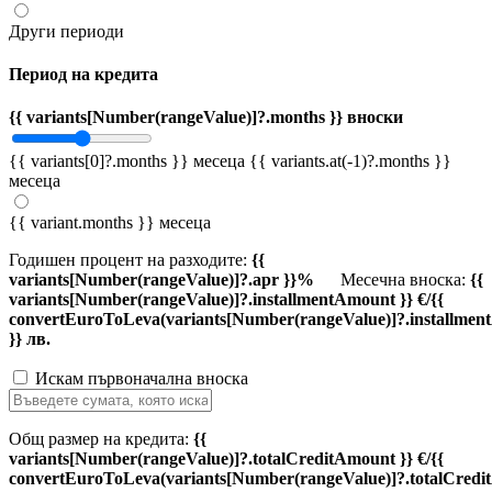
Други периоди
Период на кредита
{{ variants[Number(rangeValue)]?.months }} вноски
{{ variants[0]?.months }} месеца
{{ variants.at(-1)?.months }}
месеца
{{ variant.months }} месеца
Годишен процент на разходите:
{{
variants[Number(rangeValue)]?.apr }}%
Месечна вноска:
{{
variants[Number(rangeValue)]?.installmentAmount }} €/{{
convertEuroToLeva(variants[Number(rangeValue)]?.installmen
}} лв.
Искам първоначална вноска
Общ размер на кредита:
{{
variants[Number(rangeValue)]?.totalCreditAmount }} €/{{
convertEuroToLeva(variants[Number(rangeValue)]?.totalCredi