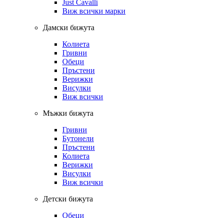
Just Cavalli
Виж всички марки
Дамски бижута
Колиета
Гривни
Обеци
Пръстени
Верижки
Висулки
Виж всички
Мъжки бижута
Гривни
Бутонели
Пръстени
Колиета
Верижки
Висулки
Виж всички
Детски бижута
Обеци