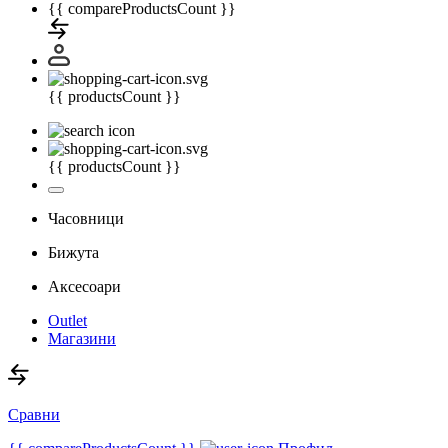
{{ compareProductsCount }}
{{ productsCount }}
{{ productsCount }}
Часовници
Бижута
Аксесоари
Outlet
Магазини
Сравни