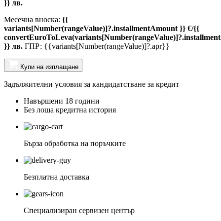
}} лв.
Месечна вноска:
{{
variants[Number(rangeValue)]?.installmentAmount }} €/{{
convertEuroToLeva(variants[Number(rangeValue)]?.installmen
}} лв.
ГПР: {{variants[Number(rangeValue)]?.apr}}
Купи на изплащане
Задължителни условия за кандидатстване за кредит
Навършени 18 години
Без лоша кредитна история
Бърза обработка на поръчките
Безплатна доставка
Специализиран сервизен център