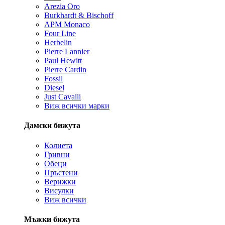
Arezia Oro
Burkhardt & Bischoff
APM Monaco
Four Line
Herbelin
Pierre Lannier
Paul Hewitt
Pierre Cardin
Fossil
Diesel
Just Cavalli
Виж всички марки
Дамски бижута
Колиета
Гривни
Обеци
Пръстени
Верижки
Висулки
Виж всички
Мъжки бижута