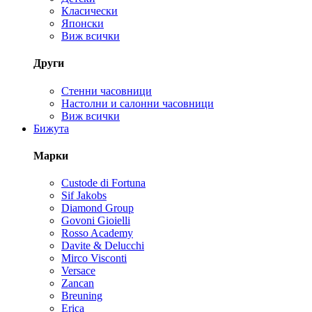
Класически
Японски
Виж всички
Други
Стенни часовници
Настолни и салонни часовници
Виж всички
Бижута
Марки
Custode di Fortuna
Sif Jakobs
Diamond Group
Govoni Gioielli
Rosso Academy
Davite & Delucchi
Mirco Visconti
Versace
Zancan
Breuning
Erica