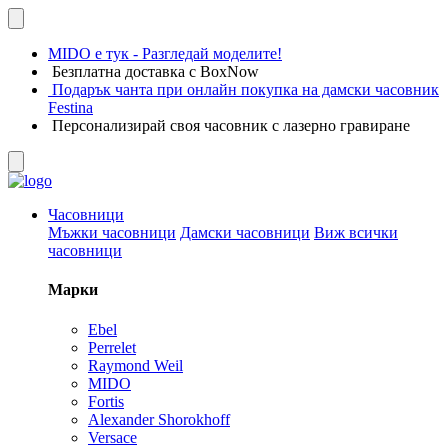
MIDO е тук - Разгледай моделите!
Безплатна доставка с BoxNow
Подарък чанта при онлайн покупка на дамски часовник
Festina
Персонализирай своя часовник с лазерно гравиране
Часовници
Мъжки часовници
Дамски часовници
Виж всички
часовници
Марки
Ebel
Perrelet
Raymond Weil
MIDO
Fortis
Alexander Shorokhoff
Versace