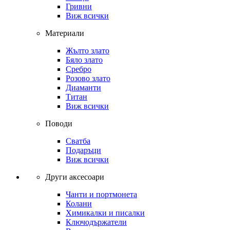
Гривни
Виж всички
Материали
Жълто злато
Бяло злато
Сребро
Розово злато
Диаманти
Титан
Виж всички
Поводи
Сватба
Подаръци
Виж всички
Други аксесоари
Чанти и портмонета
Колани
Химикалки и писалки
Ключодържатели