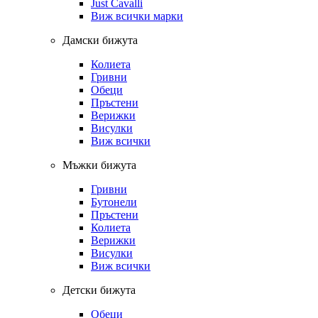
Just Cavalli
Виж всички марки
Дамски бижута
Колиета
Гривни
Обеци
Пръстени
Верижки
Висулки
Виж всички
Мъжки бижута
Гривни
Бутонели
Пръстени
Колиета
Верижки
Висулки
Виж всички
Детски бижута
Обеци