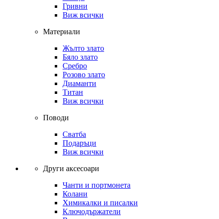
Гривни
Виж всички
Материали
Жълто злато
Бяло злато
Сребро
Розово злато
Диаманти
Титан
Виж всички
Поводи
Сватба
Подаръци
Виж всички
Други аксесоари
Чанти и портмонета
Колани
Химикалки и писалки
Ключодържатели