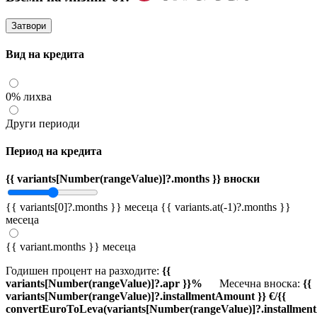
Затвори
Вид на кредита
0% лихва
Други периоди
Период на кредита
{{ variants[Number(rangeValue)]?.months }} вноски
{{ variants[0]?.months }} месеца
{{ variants.at(-1)?.months }}
месеца
{{ variant.months }} месеца
Годишен процент на разходите:
{{
variants[Number(rangeValue)]?.apr }}%
Месечна вноска:
{{
variants[Number(rangeValue)]?.installmentAmount }} €/{{
convertEuroToLeva(variants[Number(rangeValue)]?.installmen