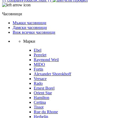
{{ compareProductsCount }}
Профил
Часовници
Мъжки часовници
Дамски часовници
Виж всички часовници
Марки
Ebel
Perrelet
Raymond Weil
MIDO
Fortis
Alexander Shorokhoff
Versace
Rado
Ernest Borel
Orient Star
Hamilton
Certina
Tissot
Rue du Rhone
Herbelin