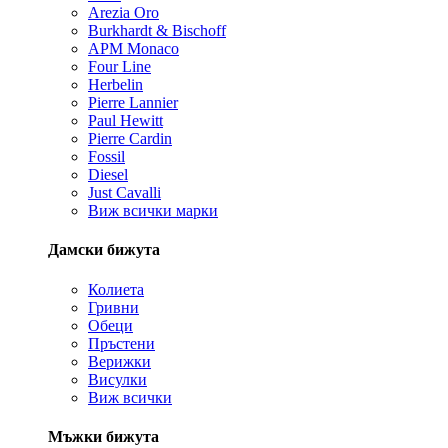
Arezia Oro
Burkhardt & Bischoff
APM Monaco
Four Line
Herbelin
Pierre Lannier
Paul Hewitt
Pierre Cardin
Fossil
Diesel
Just Cavalli
Виж всички марки
Дамски бижута
Колиета
Гривни
Обеци
Пръстени
Верижки
Висулки
Виж всички
Мъжки бижута