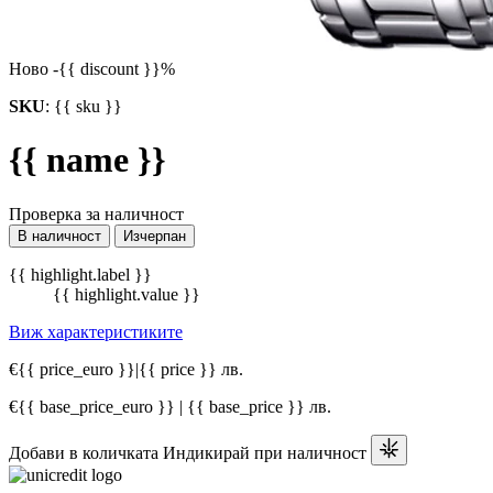
Ново
-{{ discount }}%
SKU
:
{{ sku }}
{{ name }}
Проверка за наличност
В наличност
Изчерпан
{{ highlight.label }}
{{ highlight.value }}
Виж характеристиките
€{{ price_euro }}
|
{{ price }} лв.
€{{ base_price_euro }} | {{ base_price }} лв.
Добави в количката
Индикирай при наличност