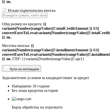
}} лв.
Искам първоначална вноска
Общ размер на кредита:
{{
variants[Number(rangeValue)]?.totalCreditAmount }} €/{{
convertEuroToLeva(variants[Number(rangeValue)]?.totalCredi
}} лв.
Месечна вноска:
{{
variants[Number(rangeValue)]?.installmentAmount }} €/{{
convertEuroToLeva(variants[Number(rangeValue)]?.installmen
}} лв.
ГПР: {{variants[Number(rangeValue)]?.apr}}
Купи на изплащане
Задължителни условия за кандидатстване за кредит
Навършени 18 години
Без лоша кредитна история
Бърза обработка на поръчките