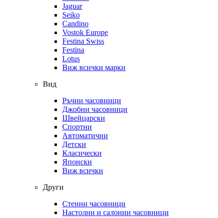
Jaguar
Seiko
Candino
Vostok Europe
Festina Swiss
Festina
Lotus
Виж всички марки
Вид
Ръчни часовници
Джобни часовници
Швейцарски
Спортни
Автоматични
Детски
Класически
Японски
Виж всички
Други
Стенни часовници
Настолни и салонни часовници