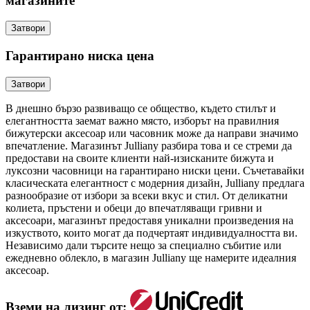
магазините
Затвори
Гарантирано ниска цена
Затвори
В днешно бързо развиващо се общество, където стилът и
елегантността заемат важно място, изборът на правилния
бижутерски аксесоар или часовник може да направи значимо
впечатление. Магазинът Julliany разбира това и се стреми да
предостави на своите клиенти най-изисканите бижута и
луксозни часовници на гарантирано ниски цени. Съчетавайки
класическата елегантност с модерния дизайн, Julliany предлага
разнообразие от избори за всеки вкус и стил. От деликатни
колиета, пръстени и обеци до впечатляващи гривни и
аксесоари, магазинът предоставя уникални произведения на
изкуството, които могат да подчертаят индивидуалността ви.
Независимо дали търсите нещо за специално събитие или
ежедневно облекло, в магазин Julliany ще намерите идеалния
аксесоар.
Вземи на лизинг от: