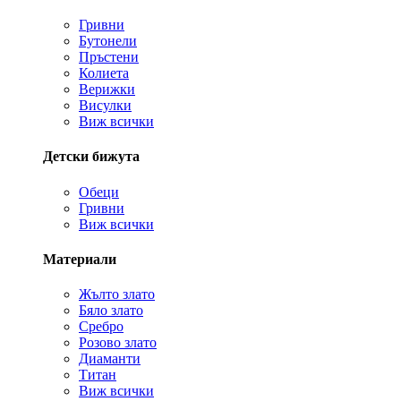
Гривни
Бутонели
Пръстени
Колиета
Верижки
Висулки
Виж всички
Детски бижута
Обеци
Гривни
Виж всички
Материали
Жълто злато
Бяло злато
Сребро
Розово злато
Диаманти
Титан
Виж всички