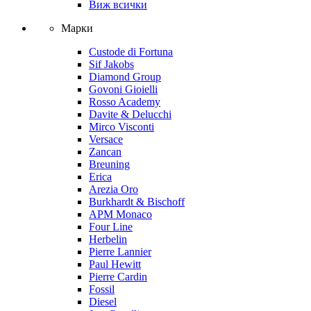
Виж всички
Марки
Custode di Fortuna
Sif Jakobs
Diamond Group
Govoni Gioielli
Rosso Academy
Davite & Delucchi
Mirco Visconti
Versace
Zancan
Breuning
Erica
Arezia Oro
Burkhardt & Bischoff
APM Monaco
Four Line
Herbelin
Pierre Lannier
Paul Hewitt
Pierre Cardin
Fossil
Diesel