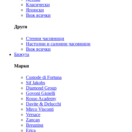
Класически
Японски
Виж всички
Други
Стенни часовници
Настолни и салонни часовници
Виж всички
Бижута
Марки
Custode di Fortuna
Sif Jakobs
Diamond Group
Govoni Gioielli
Rosso Academy
Davite & Delucchi
Mirco Visconti
Versace
Zancan
Breuning
Erica