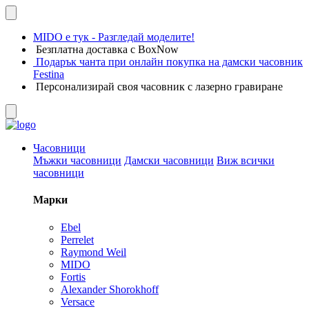
MIDO е тук - Разгледай моделите!
Безплатна доставка с BoxNow
Подарък чанта при онлайн покупка на дамски часовник
Festina
Персонализирай своя часовник с лазерно гравиране
Часовници
Мъжки часовници
Дамски часовници
Виж всички
часовници
Марки
Ebel
Perrelet
Raymond Weil
MIDO
Fortis
Alexander Shorokhoff
Versace