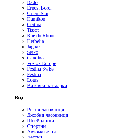
Rado
Ernest Borel
Orient Star
Hamilton
Certina
Tissot
Rue du Rhone
Herbelin
Jaguar
Seiko
Candino
Vostok Europe
Festina Swiss
Festina
Lotus
Виж всички марки
Вид
Ръчни часовници
Джобни часовници
Швейцарски
Спортни
Автоматични
Детски