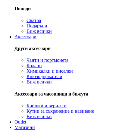
Поводи
Сватба
Подаръци
Виж всички
Аксесоари
Други аксесоари
Чанти и портмонета
Колани
Химикалки и писалки
Ключодържатели
Виж всички
Аксесоари за часовници и бижута
Каишки и верижки
Кутии за съхранение и навиване
Виж всички
Outlet
Магазини