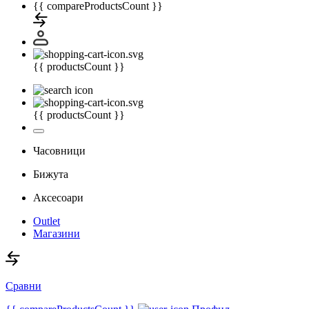
{{ compareProductsCount }}
{{ productsCount }}
{{ productsCount }}
Часовници
Бижута
Аксесоари
Outlet
Магазини
Сравни