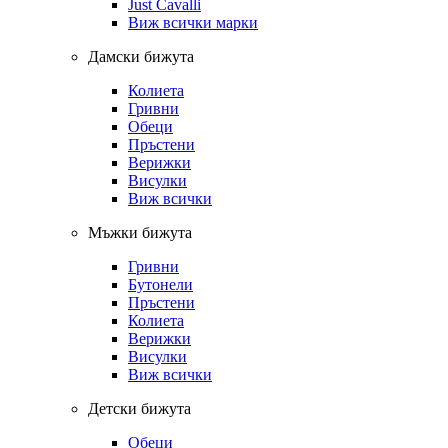
Just Cavalli
Виж всички марки
Дамски бижута
Колиета
Гривни
Обеци
Пръстени
Верижки
Висулки
Виж всички
Мъжки бижута
Гривни
Бутонели
Пръстени
Колиета
Верижки
Висулки
Виж всички
Детски бижута
Обеци