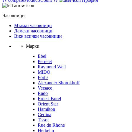
{{ compareProductsCount }}
Профил
Часовници
Мъжки часовници
Дамски часовници
Виж всички часовници
Марки
Ebel
Perrelet
Raymond Weil
MIDO
Fortis
Alexander Shorokhoff
Versace
Rado
Ernest Borel
Orient Star
Hamilton
Certina
Tissot
Rue du Rhone
Herbelin