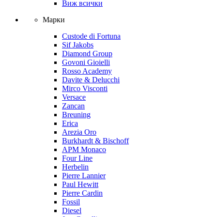
Виж всички
Марки
Custode di Fortuna
Sif Jakobs
Diamond Group
Govoni Gioielli
Rosso Academy
Davite & Delucchi
Mirco Visconti
Versace
Zancan
Breuning
Erica
Arezia Oro
Burkhardt & Bischoff
APM Monaco
Four Line
Herbelin
Pierre Lannier
Paul Hewitt
Pierre Cardin
Fossil
Diesel