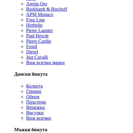
Arezia Oro
Burkhardt & Bischoff
APM Monaco
Four Line
Herbelin
Pierre Lannier
Paul Hewitt
Pierre Cardin
Fossil
Diesel
Just Cavalli
Виж всички марки
Дамски бижута
Колиета
Гривни
Обеци
Пръстени
Верижки
Висулки
Виж всички
Мъжки бижута