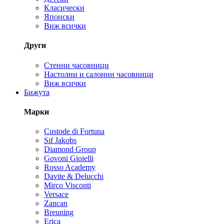
Класически
Японски
Виж всички
Други
Стенни часовници
Настолни и салонни часовници
Виж всички
Бижута
Марки
Custode di Fortuna
Sif Jakobs
Diamond Group
Govoni Gioielli
Rosso Academy
Davite & Delucchi
Mirco Visconti
Versace
Zancan
Breuning
Erica