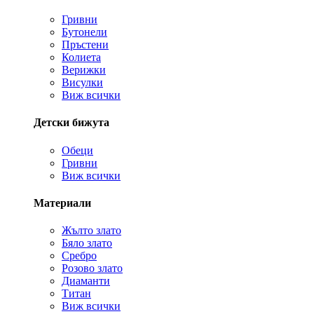
Гривни
Бутонели
Пръстени
Колиета
Верижки
Висулки
Виж всички
Детски бижута
Обеци
Гривни
Виж всички
Материали
Жълто злато
Бяло злато
Сребро
Розово злато
Диаманти
Титан
Виж всички