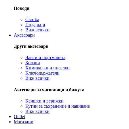
Поводи
Сватба
Подаръци
Виж всички
Аксесоари
Други аксесоари
Чанти и портмонета
Колани
Химикалки и писалки
Ключодържатели
Виж всички
Аксесоари за часовници и бижута
Каишки и верижки
Кутии за съхранение и навиване
Виж всички
Outlet
Магазини