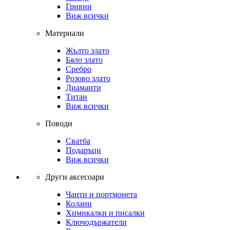
Гривни
Виж всички
Материали
Жълто злато
Бяло злато
Сребро
Розово злато
Диаманти
Титан
Виж всички
Поводи
Сватба
Подаръци
Виж всички
Други аксесоари
Чанти и портмонета
Колани
Химикалки и писалки
Ключодържатели