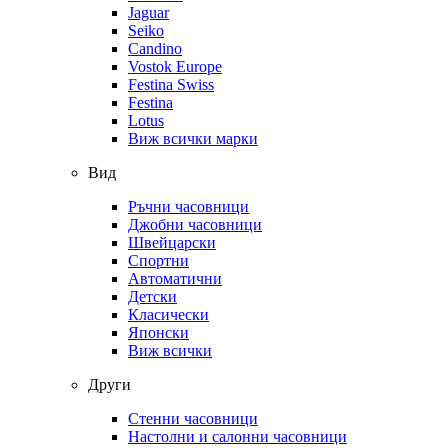
Jaguar
Seiko
Candino
Vostok Europe
Festina Swiss
Festina
Lotus
Виж всички марки
Вид
Ръчни часовници
Джобни часовници
Швейцарски
Спортни
Автоматични
Детски
Класически
Японски
Виж всички
Други
Стенни часовници
Настолни и салонни часовници