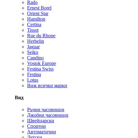
Rado
Ernest Borel
Orient Star
Hamilton
Certina
Tissot
Rue du Rhone
Herbelin
Jaguar
Seiko
Candino
Vostok Europe
Festina Swiss
Festina
Lotus
Виж всички марки
Вид
Ръчни часовници
Джобни часовници
Швейцарски
Спортни
Автоматични
Детски