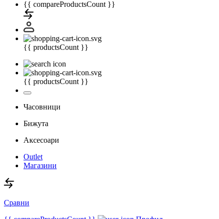
{{ compareProductsCount }}
{{ productsCount }}
{{ productsCount }}
Часовници
Бижута
Аксесоари
Outlet
Магазини
Сравни