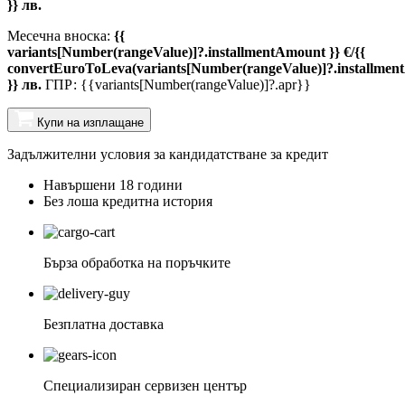
}} лв.
Месечна вноска:
{{
variants[Number(rangeValue)]?.installmentAmount }} €/{{
convertEuroToLeva(variants[Number(rangeValue)]?.installmen
}} лв.
ГПР: {{variants[Number(rangeValue)]?.apr}}
Купи на изплащане
Задължителни условия за кандидатстване за кредит
Навършени 18 години
Без лоша кредитна история
Бърза обработка на поръчките
Безплатна доставка
Специализиран сервизен център