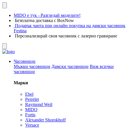
MIDO е тук - Разгледай моделите!
Безплатна доставка с BoxNow
Подарък чанта при онлайн покупка на дамски часовник
Festina
Персонализирай своя часовник с лазерно гравиране
Часовници
Мъжки часовници
Дамски часовници
Виж всички
часовници
Марки
Ebel
Perrelet
Raymond Weil
MIDO
Fortis
Alexander Shorokhoff
Versace