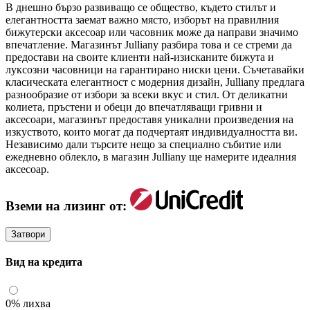
В днешно бързо развиващо се общество, където стилът и
елегантността заемат важно място, изборът на правилния
бижутерски аксесоар или часовник може да направи значимо
впечатление. Магазинът Julliany разбира това и се стреми да
предостави на своите клиенти най-изисканите бижута и
луксозни часовници на гарантирано ниски цени. Съчетавайки
класическата елегантност с модерния дизайн, Julliany предлага
разнообразие от избори за всеки вкус и стил. От деликатни
колиета, пръстени и обеци до впечатляващи гривни и
аксесоари, магазинът предоставя уникални произведения на
изкуството, които могат да подчертаят индивидуалността ви.
Независимо дали търсите нещо за специално събитие или
ежедневно облекло, в магазин Julliany ще намерите идеалния
аксесоар.
Вземи на лизинг от:
Затвори
Вид на кредита
0% лихва