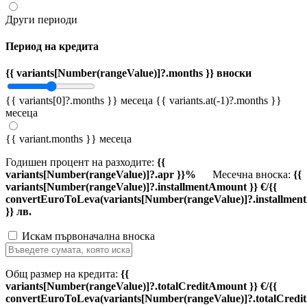
Други периоди
Период на кредита
{{ variants[Number(rangeValue)]?.months }} вноски
{{ variants[0]?.months }} месеца
{{ variants.at(-1)?.months }}
месеца
{{ variant.months }} месеца
Годишен процент на разходите:
{{
variants[Number(rangeValue)]?.apr }}%
Месечна вноска:
{{
variants[Number(rangeValue)]?.installmentAmount }} €/{{
convertEuroToLeva(variants[Number(rangeValue)]?.installmen
}} лв.
Искам първоначална вноска
Общ размер на кредита:
{{
variants[Number(rangeValue)]?.totalCreditAmount }} €/{{
convertEuroToLeva(variants[Number(rangeValue)]?.totalCredi