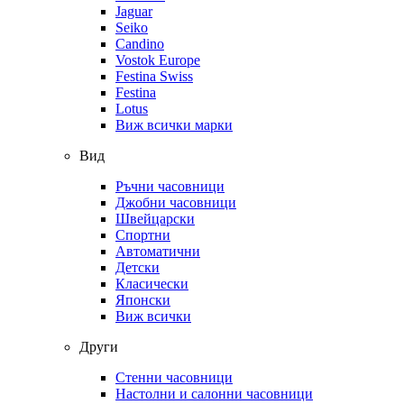
Jaguar
Seiko
Candino
Vostok Europe
Festina Swiss
Festina
Lotus
Виж всички марки
Вид
Ръчни часовници
Джобни часовници
Швейцарски
Спортни
Автоматични
Детски
Класически
Японски
Виж всички
Други
Стенни часовници
Настолни и салонни часовници