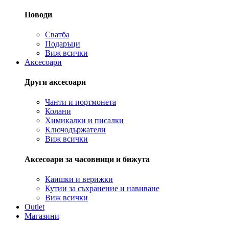
Поводи
Сватба
Подаръци
Виж всички
Аксесоари
Други аксесоари
Чанти и портмонета
Колани
Химикалки и писалки
Ключодържатели
Виж всички
Аксесоари за часовници и бижута
Каишки и верижки
Кутии за съхранение и навиване
Виж всички
Outlet
Магазини