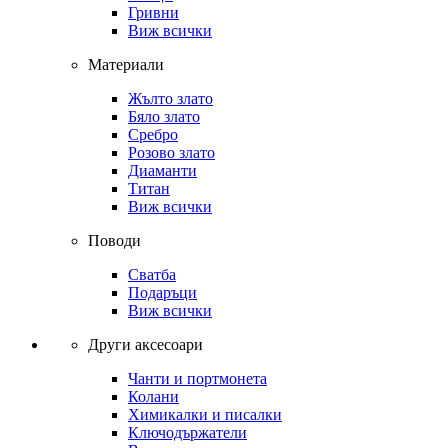
Гривни
Виж всички
Материали
Жълто злато
Бяло злато
Сребро
Розово злато
Диаманти
Титан
Виж всички
Поводи
Сватба
Подаръци
Виж всички
Други аксесоари
Чанти и портмонета
Колани
Химикалки и писалки
Ключодържатели