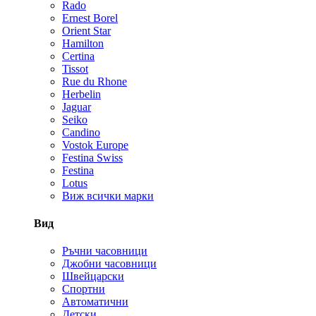
Rado
Ernest Borel
Orient Star
Hamilton
Certina
Tissot
Rue du Rhone
Herbelin
Jaguar
Seiko
Candino
Vostok Europe
Festina Swiss
Festina
Lotus
Виж всички марки
Вид
Ръчни часовници
Джобни часовници
Швейцарски
Спортни
Автоматични
Детски