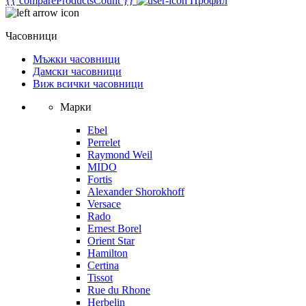
{{ compareProductsCount }}
Профил
Часовници
Мъжки часовници
Дамски часовници
Виж всички часовници
Марки
Ebel
Perrelet
Raymond Weil
MIDO
Fortis
Alexander Shorokhoff
Versace
Rado
Ernest Borel
Orient Star
Hamilton
Certina
Tissot
Rue du Rhone
Herbelin