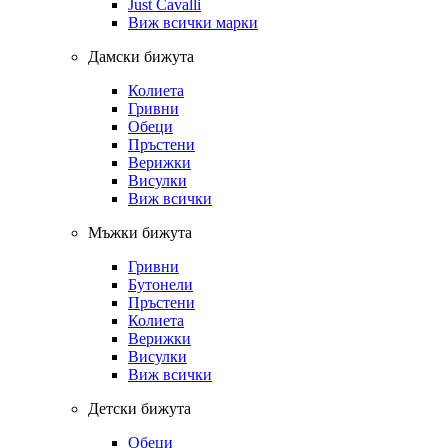
Just Cavalli
Виж всички марки
Дамски бижута
Колиета
Гривни
Обеци
Пръстени
Верижки
Висулки
Виж всички
Мъжки бижута
Гривни
Бутонели
Пръстени
Колиета
Верижки
Висулки
Виж всички
Детски бижута
Обеци