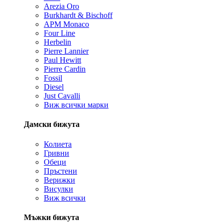
Arezia Oro
Burkhardt & Bischoff
APM Monaco
Four Line
Herbelin
Pierre Lannier
Paul Hewitt
Pierre Cardin
Fossil
Diesel
Just Cavalli
Виж всички марки
Дамски бижута
Колиета
Гривни
Обеци
Пръстени
Верижки
Висулки
Виж всички
Мъжки бижута