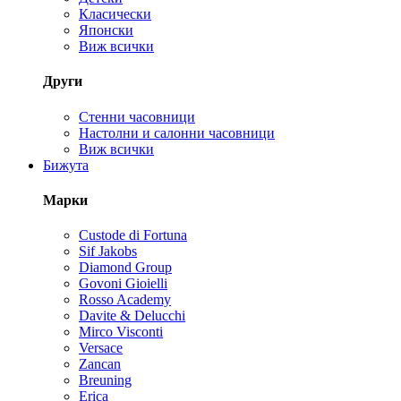
Класически
Японски
Виж всички
Други
Стенни часовници
Настолни и салонни часовници
Виж всички
Бижута
Марки
Custode di Fortuna
Sif Jakobs
Diamond Group
Govoni Gioielli
Rosso Academy
Davite & Delucchi
Mirco Visconti
Versace
Zancan
Breuning
Erica