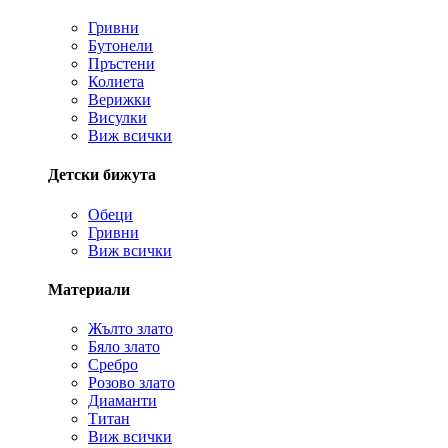
Гривни
Бутонели
Пръстени
Колиета
Верижки
Висулки
Виж всички
Детски бижута
Обеци
Гривни
Виж всички
Материали
Жълто злато
Бяло злато
Сребро
Розово злато
Диаманти
Титан
Виж всички