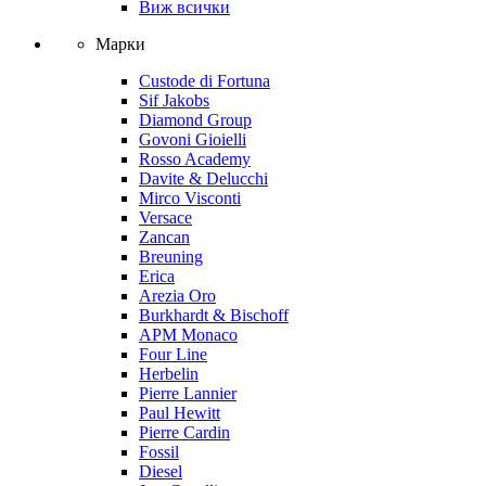
Виж всички
Марки
Custode di Fortuna
Sif Jakobs
Diamond Group
Govoni Gioielli
Rosso Academy
Davite & Delucchi
Mirco Visconti
Versace
Zancan
Breuning
Erica
Arezia Oro
Burkhardt & Bischoff
APM Monaco
Four Line
Herbelin
Pierre Lannier
Paul Hewitt
Pierre Cardin
Fossil
Diesel