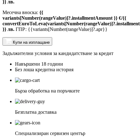
}} лв.
Месечна вноска:
{{
variants[Number(rangeValue)]?.installmentAmount }} €/{{
convertEuroToLeva(variants[Number(rangeValue)]?.installmen
}} лв.
ГПР: {{variants[Number(rangeValue)]?.apr}}
Купи на изплащане
Задължителни условия за кандидатстване за кредит
Навършени 18 години
Без лоша кредитна история
Бърза обработка на поръчките
Безплатна доставка
Специализиран сервизен център