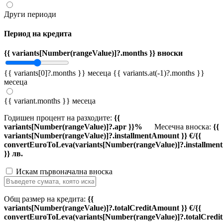
Други периоди
Период на кредита
{{ variants[Number(rangeValue)]?.months }} вноски
{{ variants[0]?.months }} месеца
{{ variants.at(-1)?.months }}
месеца
{{ variant.months }} месеца
Годишен процент на разходите:
{{
variants[Number(rangeValue)]?.apr }}%
Месечна вноска:
{{
variants[Number(rangeValue)]?.installmentAmount }} €/{{
convertEuroToLeva(variants[Number(rangeValue)]?.installmen
}} лв.
Искам първоначална вноска
Общ размер на кредита:
{{
variants[Number(rangeValue)]?.totalCreditAmount }} €/{{
convertEuroToLeva(variants[Number(rangeValue)]?.totalCredi