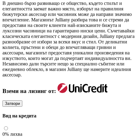
В днешно бързо развиващо се общество, където стилът и
елегантността заемат важно място, изборът на правилния
бижутерски аксесоар или часовник може да направи значимо
впечатление. Магазинът Julliany разбира това и се стреми да
предостави на своите клиенти най-изисканите бижута и
луксозни часовници на гарантирано ниски цени. Съчетавайки
класическата елегантност с модерния дизайн, Julliany предлага
разнообразие от избори за всеки вкус и стил. От деликатни
колиета, пръстени и обеци до впечатляващи гривни и
аксесоари, магазинът предоставя уникални произведения на
изкуството, които могат да подчертаят индивидуалността ви.
Независимо дали търсите нещо за специално събитие или
ежедневно облекло, в магазин Julliany ще намерите идеалния
аксесоар.
Вземи на лизинг от:
Затвори
Вид на кредита
0% лихва