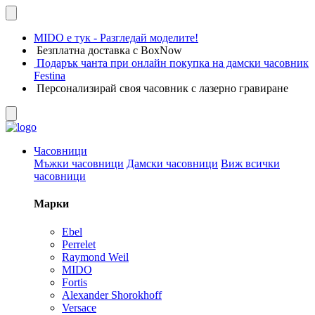
MIDO е тук - Разгледай моделите!
Безплатна доставка с BoxNow
Подарък чанта при онлайн покупка на дамски часовник
Festina
Персонализирай своя часовник с лазерно гравиране
Часовници
Мъжки часовници
Дамски часовници
Виж всички
часовници
Марки
Ebel
Perrelet
Raymond Weil
MIDO
Fortis
Alexander Shorokhoff
Versace