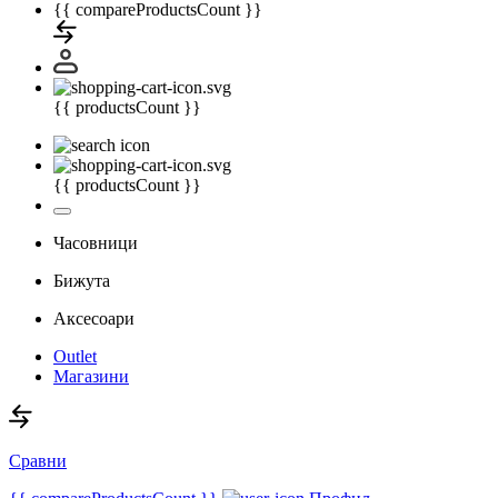
{{ compareProductsCount }}
{{ productsCount }}
{{ productsCount }}
Часовници
Бижута
Аксесоари
Outlet
Магазини
Сравни