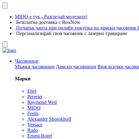
MIDO е тук - Разгледай моделите!
Безплатна доставка с BoxNow
Подарък чанта при онлайн покупка на дамски часовник F
Персонализирай своя часовник с лазерно гравиране
Часовници
Мъжки часовници
Дамски часовници
Виж всички часов
Марки
Ebel
Perrelet
Raymond Weil
MIDO
Fortis
Alexander Shorokhoff
Versace
Rado
Ernest Borel