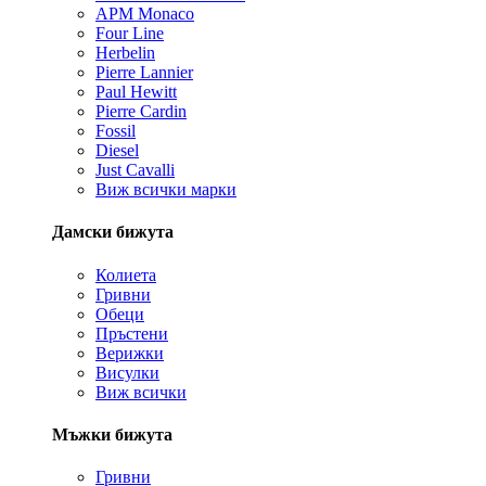
APM Monaco
Four Line
Herbelin
Pierre Lannier
Paul Hewitt
Pierre Cardin
Fossil
Diesel
Just Cavalli
Виж всички марки
Дамски бижута
Колиета
Гривни
Обеци
Пръстени
Верижки
Висулки
Виж всички
Мъжки бижута
Гривни