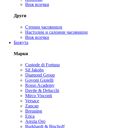
Виж всички
Други
Стенни часовници
Настолни и салонни часовници
Виж всички
Бижута
Марки
Custode di Fortuna
Sif Jakobs
Diamond Group
Govoni Gioielli
Rosso Academy
Davite & Delucchi
Mirco Visconti
Versace
Zancan
Breuning
Erica
Arezia Oro
Burkhardt & Bischoff