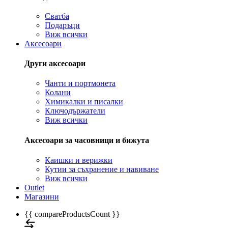
Сватба
Подаръци
Виж всички
Аксесоари
Други аксесоари
Чанти и портмонета
Колани
Химикалки и писалки
Ключодържатели
Виж всички
Аксесоари за часовници и бижута
Каишки и верижки
Кутии за съхранение и навиване
Виж всички
Outlet
Магазини
{{ compareProductsCount }}