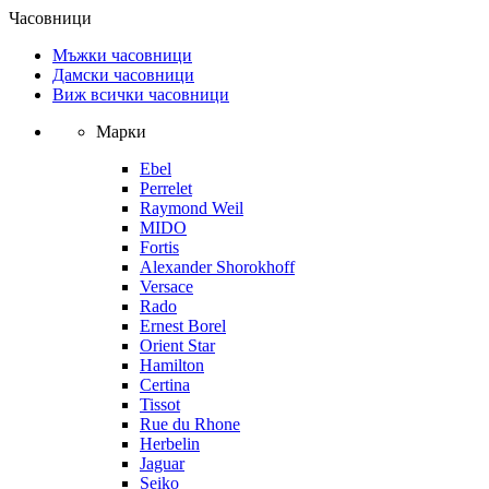
Часовници
Мъжки часовници
Дамски часовници
Виж всички часовници
Марки
Ebel
Perrelet
Raymond Weil
MIDO
Fortis
Alexander Shorokhoff
Versace
Rado
Ernest Borel
Orient Star
Hamilton
Certina
Tissot
Rue du Rhone
Herbelin
Jaguar
Seiko