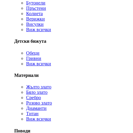
Бутонели
Пръстени
Колиета
Верижки
Висулки
Виж всички
Детски бижута
Обеци
Гривни
Виж всички
Материали
Жълто злато
Бяло злато
Сребро
Розово злато
Диаманти
Титан
Виж всички
Поводи