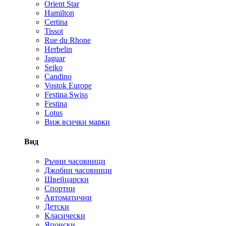
Orient Star
Hamilton
Certina
Tissot
Rue du Rhone
Herbelin
Jaguar
Seiko
Candino
Vostok Europe
Festina Swiss
Festina
Lotus
Виж всички марки
Вид
Ръчни часовници
Джобни часовници
Швейцарски
Спортни
Автоматични
Детски
Класически
Японски