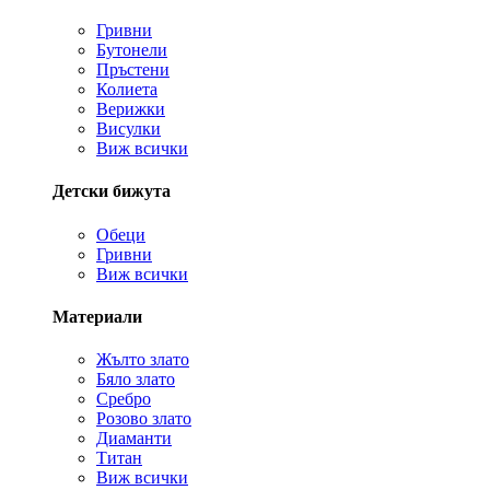
Гривни
Бутонели
Пръстени
Колиета
Верижки
Висулки
Виж всички
Детски бижута
Обеци
Гривни
Виж всички
Материали
Жълто злато
Бяло злато
Сребро
Розово злато
Диаманти
Титан
Виж всички