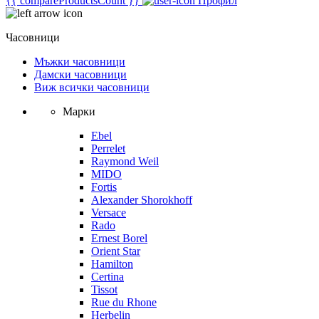
{{ compareProductsCount }}
Профил
Часовници
Мъжки часовници
Дамски часовници
Виж всички часовници
Марки
Ebel
Perrelet
Raymond Weil
MIDO
Fortis
Alexander Shorokhoff
Versace
Rado
Ernest Borel
Orient Star
Hamilton
Certina
Tissot
Rue du Rhone
Herbelin