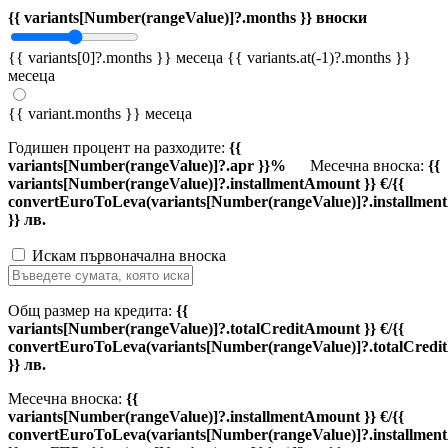
{{ variants[Number(rangeValue)]?.months }} вноски
{{ variants[0]?.months }} месеца
{{ variants.at(-1)?.months }}
месеца
{{ variant.months }} месеца
Годишен процент на разходите:
{{
variants[Number(rangeValue)]?.apr }}%
Месечна вноска:
{{
variants[Number(rangeValue)]?.installmentAmount }} €/{{
convertEuroToLeva(variants[Number(rangeValue)]?.installmen
}} лв.
Искам първоначална вноска
Общ размер на кредита:
{{
variants[Number(rangeValue)]?.totalCreditAmount }} €/{{
convertEuroToLeva(variants[Number(rangeValue)]?.totalCredi
}} лв.
Месечна вноска:
{{
variants[Number(rangeValue)]?.installmentAmount }} €/{{
convertEuroToLeva(variants[Number(rangeValue)]?.installmen