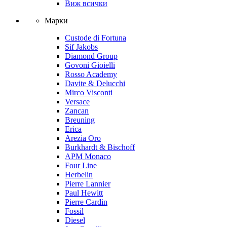
Виж всички
Марки
Custode di Fortuna
Sif Jakobs
Diamond Group
Govoni Gioielli
Rosso Academy
Davite & Delucchi
Mirco Visconti
Versace
Zancan
Breuning
Erica
Arezia Oro
Burkhardt & Bischoff
APM Monaco
Four Line
Herbelin
Pierre Lannier
Paul Hewitt
Pierre Cardin
Fossil
Diesel