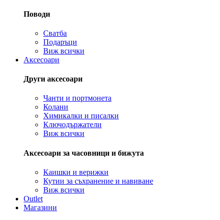
Поводи
Сватба
Подаръци
Виж всички
Аксесоари
Други аксесоари
Чанти и портмонета
Колани
Химикалки и писалки
Ключодържатели
Виж всички
Аксесоари за часовници и бижута
Каишки и верижки
Кутии за съхранение и навиване
Виж всички
Outlet
Магазини