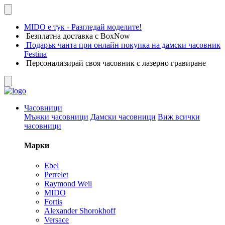
MIDO е тук - Разгледай моделите!
Безплатна доставка с BoxNow
Подарък чанта при онлайн покупка на дамски часовник
Festina
Персонализирай своя часовник с лазерно гравиране
Часовници
Мъжки часовници
Дамски часовници
Виж всички
часовници
Марки
Ebel
Perrelet
Raymond Weil
MIDO
Fortis
Alexander Shorokhoff
Versace