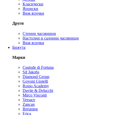
Класически
Японски
Виж всички
Други
Стенни часовници
Настолни и салонни часовници
Виж всички
Бижута
Марки
Custode di Fortuna
Sif Jakobs
Diamond Group
Govoni Gioielli
Rosso Academy
Davite & Delucchi
Mirco Visconti
Versace
Zancan
Breuning
Erica