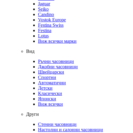
Jaguar
Seiko
Candino
Vostok Europe
Festina Swiss
Festina
Lotus
Виж всички марки
Вид
Ръчни часовници
Джобни часовници
Швейцарски
Спортни
Автоматични
Детски
Класически
Японски
Виж всички
Други
Стенни часовници
Настолни и салонни часовници