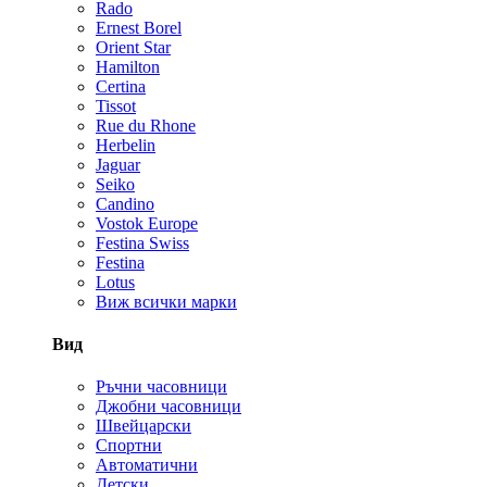
Rado
Ernest Borel
Orient Star
Hamilton
Certina
Tissot
Rue du Rhone
Herbelin
Jaguar
Seiko
Candino
Vostok Europe
Festina Swiss
Festina
Lotus
Виж всички марки
Вид
Ръчни часовници
Джобни часовници
Швейцарски
Спортни
Автоматични
Детски