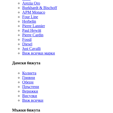
Arezia Oro
Burkhardt & Bischoff
APM Monaco
Four Line
Herbelin
Pierre Lannier
Paul Hewitt
Pierre Cardin
Fossil
Diesel
Just Cavalli
Виж всички марки
Дамски бижута
Колиета
Гривни
Обеци
Пръстени
Верижки
Висулки
Виж всички
Мъжки бижута