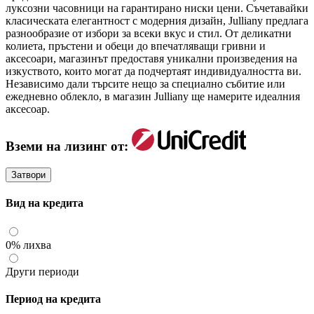
луксозни часовници на гарантирано ниски цени. Съчетавайки
класическата елегантност с модерния дизайн, Julliany предлага
разнообразие от избори за всеки вкус и стил. От деликатни
колиета, пръстени и обеци до впечатляващи гривни и
аксесоари, магазинът предоставя уникални произведения на
изкуството, които могат да подчертаят индивидуалността ви.
Независимо дали търсите нещо за специално събитие или
ежедневно облекло, в магазин Julliany ще намерите идеалния
аксесоар.
Вземи на лизинг от:
Затвори
Вид на кредита
0% лихва
Други периоди
Период на кредита