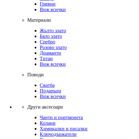
Гривни
Виж всички
Материали
Жълто злато
Бяло злато
Сребро
Розово злато
Диаманти
Титан
Виж всички
Поводи
Сватба
Подаръци
Виж всички
Други аксесоари
Чанти и портмонета
Колани
Химикалки и писалки
Ключодържатели