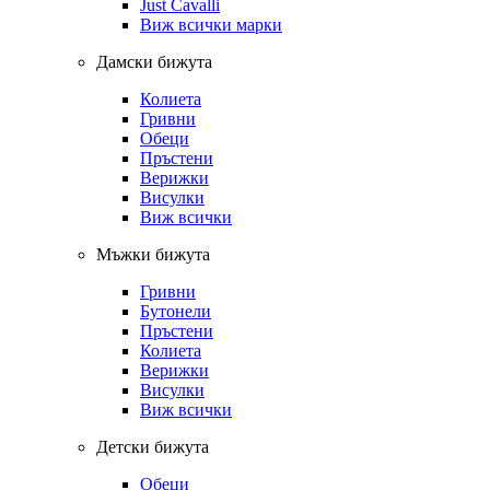
Just Cavalli
Виж всички марки
Дамски бижута
Колиета
Гривни
Обеци
Пръстени
Верижки
Висулки
Виж всички
Мъжки бижута
Гривни
Бутонели
Пръстени
Колиета
Верижки
Висулки
Виж всички
Детски бижута
Обеци