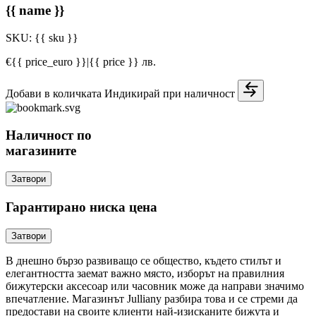
{{ name }}
SKU:
{{ sku }}
€{{ price_euro }}
|
{{ price }} лв.
Добави в количката
Индикирай при наличност
Наличност по
магазините
Затвори
Гарантирано ниска цена
Затвори
В днешно бързо развиващо се общество, където стилът и
елегантността заемат важно място, изборът на правилния
бижутерски аксесоар или часовник може да направи значимо
впечатление. Магазинът Julliany разбира това и се стреми да
предостави на своите клиенти най-изисканите бижута и