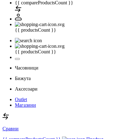
{{ compareProductsCount }}
{{ productsCount }}
{{ productsCount }}
Часовници
Бижута
Аксесоари
Outlet
Магазини
Сравни