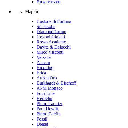
Виж всички
Марки
Custode di Fortuna
Sif Jakobs
Diamond Group
Govoni Gioielli
Rosso Academy
Davite & Delucchi
Mirco Visconti
Versace
Zancan
Breuning
Erica
Arezia Oro
Burkhardt & Bischoff
APM Monaco
Four Line
Herbelin
Pierre Lannier
Paul Hewitt
Pierre Cardin
Fossil
Diesel