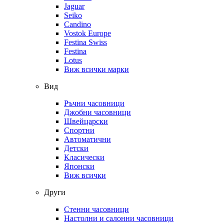
Jaguar
Seiko
Candino
Vostok Europe
Festina Swiss
Festina
Lotus
Виж всички марки
Вид
Ръчни часовници
Джобни часовници
Швейцарски
Спортни
Автоматични
Детски
Класически
Японски
Виж всички
Други
Стенни часовници
Настолни и салонни часовници