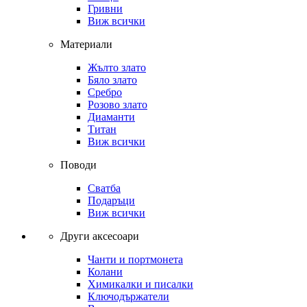
Гривни
Виж всички
Материали
Жълто злато
Бяло злато
Сребро
Розово злато
Диаманти
Титан
Виж всички
Поводи
Сватба
Подаръци
Виж всички
Други аксесоари
Чанти и портмонета
Колани
Химикалки и писалки
Ключодържатели