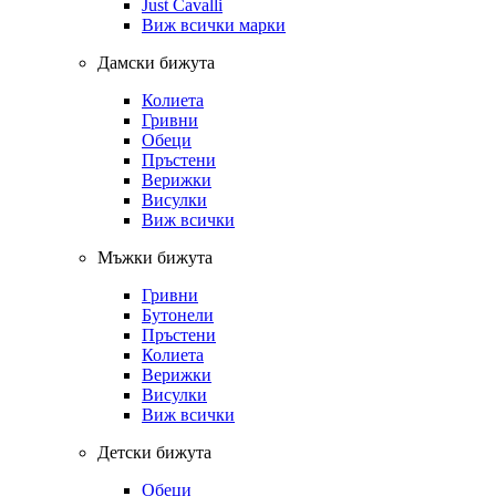
Just Cavalli
Виж всички марки
Дамски бижута
Колиета
Гривни
Обеци
Пръстени
Верижки
Висулки
Виж всички
Мъжки бижута
Гривни
Бутонели
Пръстени
Колиета
Верижки
Висулки
Виж всички
Детски бижута
Обеци