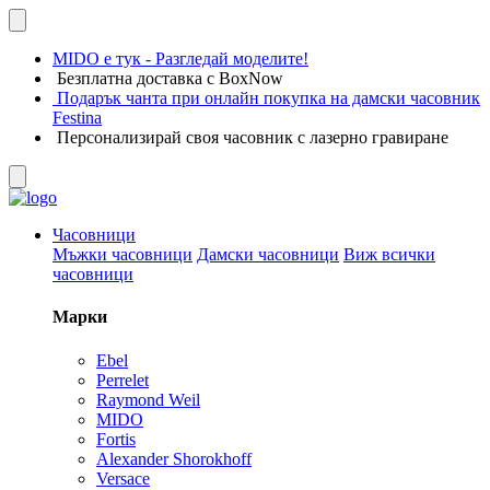
MIDO е тук - Разгледай моделите!
Безплатна доставка с BoxNow
Подарък чанта при онлайн покупка на дамски часовник
Festina
Персонализирай своя часовник с лазерно гравиране
Часовници
Мъжки часовници
Дамски часовници
Виж всички
часовници
Марки
Ebel
Perrelet
Raymond Weil
MIDO
Fortis
Alexander Shorokhoff
Versace