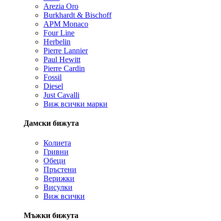
Arezia Oro
Burkhardt & Bischoff
APM Monaco
Four Line
Herbelin
Pierre Lannier
Paul Hewitt
Pierre Cardin
Fossil
Diesel
Just Cavalli
Виж всички марки
Дамски бижута
Колиета
Гривни
Обеци
Пръстени
Верижки
Висулки
Виж всички
Мъжки бижута