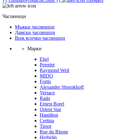
{{ compareProductsCount }}
Профил
Часовници
Мъжки часовници
Дамски часовници
Виж всички часовници
Марки
Ebel
Perrelet
Raymond Weil
MIDO
Fortis
Alexander Shorokhoff
Versace
Rado
Ernest Borel
Orient Star
Hamilton
Certina
Tissot
Rue du Rhone
Herbelin