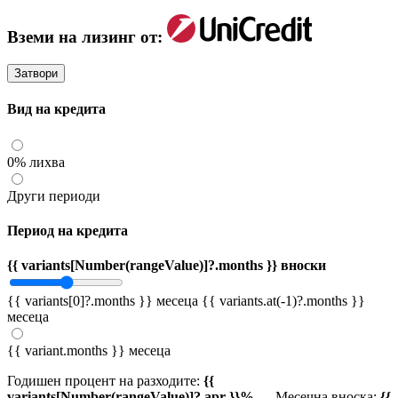
Вземи на лизинг от:
Затвори
Вид на кредита
0% лихва
Други периоди
Период на кредита
{{ variants[Number(rangeValue)]?.months }} вноски
{{ variants[0]?.months }} месеца
{{ variants.at(-1)?.months }}
месеца
{{ variant.months }} месеца
Годишен процент на разходите:
{{
variants[Number(rangeValue)]?.apr }}%
Месечна вноска:
{{