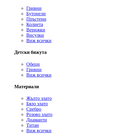
Гривни
Бутонели
Пръстени
Колиета
Верижки
Висулки
Виж всички
Детски бижута
Обеци
Гривни
Виж всички
Материали
Жълто злато
Бяло злато
Сребро
Розово злато
Диаманти
Титан
Виж всички