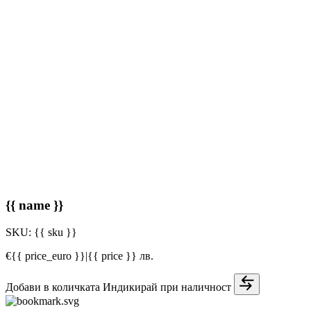
{{ name }}
SKU:
{{ sku }}
€{{ price_euro }}
|
{{ price }} лв.
Добави в количката
Индикирай при наличност