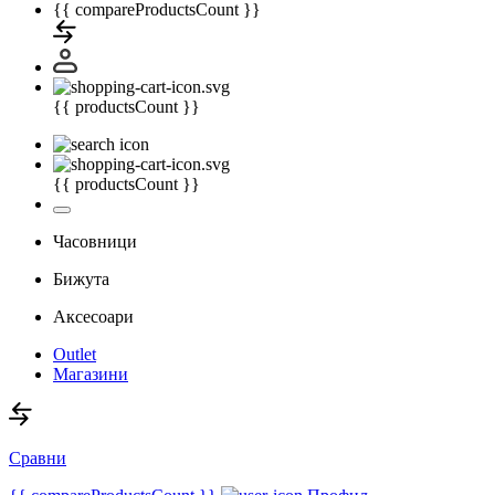
{{ compareProductsCount }}
{{ productsCount }}
{{ productsCount }}
Часовници
Бижута
Аксесоари
Outlet
Магазини
Сравни