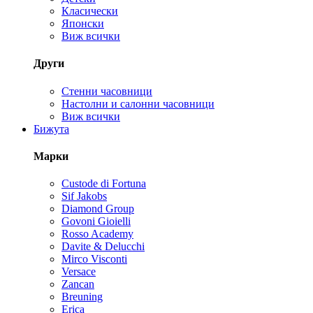
Класически
Японски
Виж всички
Други
Стенни часовници
Настолни и салонни часовници
Виж всички
Бижута
Марки
Custode di Fortuna
Sif Jakobs
Diamond Group
Govoni Gioielli
Rosso Academy
Davite & Delucchi
Mirco Visconti
Versace
Zancan
Breuning
Erica