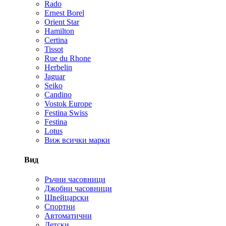
Rado
Ernest Borel
Orient Star
Hamilton
Certina
Tissot
Rue du Rhone
Herbelin
Jaguar
Seiko
Candino
Vostok Europe
Festina Swiss
Festina
Lotus
Виж всички марки
Вид
Ръчни часовници
Джобни часовници
Швейцарски
Спортни
Автоматични
Детски