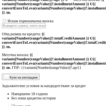
variants[Number(rangeValue)]?.installmentAmount }} €/{{
convertEuroToLeva(variants[Number(rangeValue)]?.installmen
}} лв.
Искам първоначална вноска
Общ размер на кредита:
{{
variants[Number(rangeValue)]?.totalCreditAmount }} €/{{
convertEuroToLeva(variants[Number(rangeValue)]?.totalCredi
}} лв.
Месечна вноска:
{{
variants[Number(rangeValue)]?.installmentAmount }} €/{{
convertEuroToLeva(variants[Number(rangeValue)]?.installmen
}} лв.
ГПР: {{variants[Number(rangeValue)]?.apr}}
Купи на изплащане
Задължителни условия за кандидатстване за кредит
Навършени 18 години
Без лоша кредитна история