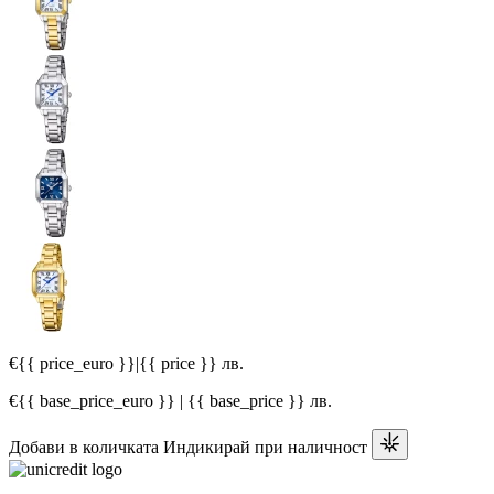
€{{ price_euro }}
|
{{ price }} лв.
€{{ base_price_euro }} | {{ base_price }} лв.
Добави в количката
Индикирай при наличност