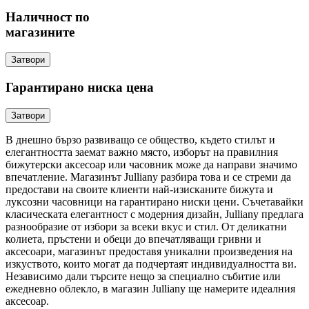
Наличност по
магазините
Затвори
Гарантирано ниска цена
Затвори
В днешно бързо развиващо се общество, където стилът и
елегантността заемат важно място, изборът на правилния
бижутерски аксесоар или часовник може да направи значимо
впечатление. Магазинът Julliany разбира това и се стреми да
предостави на своите клиенти най-изисканите бижута и
луксозни часовници на гарантирано ниски цени. Съчетавайки
класическата елегантност с модерния дизайн, Julliany предлага
разнообразие от избори за всеки вкус и стил. От деликатни
колиета, пръстени и обеци до впечатляващи гривни и
аксесоари, магазинът предоставя уникални произведения на
изкуството, които могат да подчертаят индивидуалността ви.
Независимо дали търсите нещо за специално събитие или
ежедневно облекло, в магазин Julliany ще намерите идеалния
аксесоар.