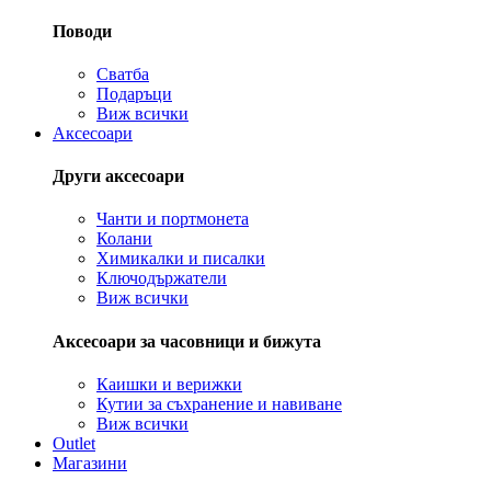
Поводи
Сватба
Подаръци
Виж всички
Аксесоари
Други аксесоари
Чанти и портмонета
Колани
Химикалки и писалки
Ключодържатели
Виж всички
Аксесоари за часовници и бижута
Каишки и верижки
Кутии за съхранение и навиване
Виж всички
Outlet
Магазини