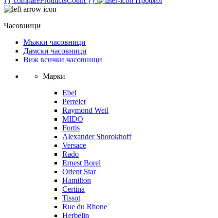
{{ compareProductsCount }}
Профил
Часовници
Мъжки часовници
Дамски часовници
Виж всички часовници
Марки
Ebel
Perrelet
Raymond Weil
MIDO
Fortis
Alexander Shorokhoff
Versace
Rado
Ernest Borel
Orient Star
Hamilton
Certina
Tissot
Rue du Rhone
Herbelin