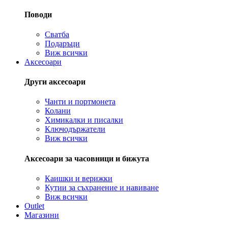
Поводи
Сватба
Подаръци
Виж всички
Аксесоари
Други аксесоари
Чанти и портмонета
Колани
Химикалки и писалки
Ключодържатели
Виж всички
Аксесоари за часовници и бижута
Каишки и верижки
Кутии за съхранение и навиване
Виж всички
Outlet
Магазини