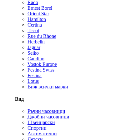
Rado
Ernest Borel
Orient Star
Hamilton
Certina
Tissot
Rue du Rhone
Herbelin
Jaguar
Seiko
Candino
Vostok Europe
Festina Swiss
Festina
Lotus
Виж всички марки
Вид
Ръчни часовници
Джобни часовници
Швейцарски
Спортни
Автоматични
Детски