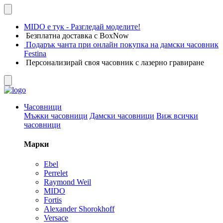
MIDO е тук - Разгледай моделите!
Безплатна доставка с BoxNow
Подарък чанта при онлайн покупка на дамски часовник
Festina
Персонализирай своя часовник с лазерно гравиране
Часовници
Мъжки часовници
Дамски часовници
Виж всички
часовници
Марки
Ebel
Perrelet
Raymond Weil
MIDO
Fortis
Alexander Shorokhoff
Versace