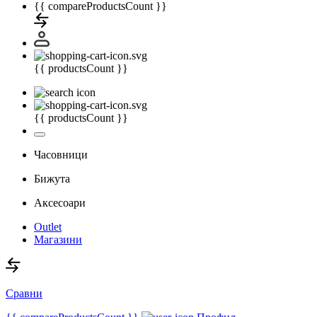
{{ compareProductsCount }}
{{ productsCount }}
{{ productsCount }}
Часовници
Бижута
Аксесоари
Outlet
Магазини
Сравни