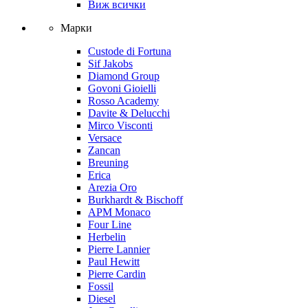
Виж всички
Марки
Custode di Fortuna
Sif Jakobs
Diamond Group
Govoni Gioielli
Rosso Academy
Davite & Delucchi
Mirco Visconti
Versace
Zancan
Breuning
Erica
Arezia Oro
Burkhardt & Bischoff
APM Monaco
Four Line
Herbelin
Pierre Lannier
Paul Hewitt
Pierre Cardin
Fossil
Diesel