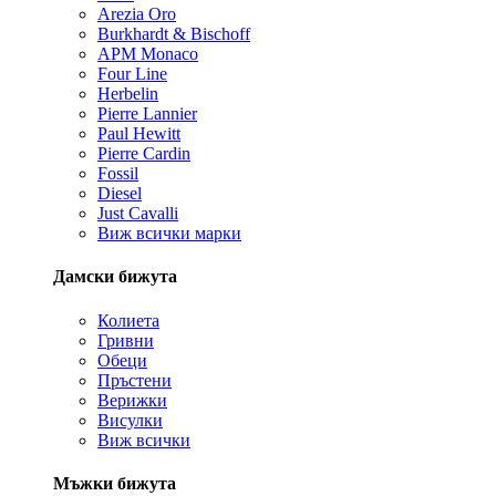
Arezia Oro
Burkhardt & Bischoff
APM Monaco
Four Line
Herbelin
Pierre Lannier
Paul Hewitt
Pierre Cardin
Fossil
Diesel
Just Cavalli
Виж всички марки
Дамски бижута
Колиета
Гривни
Обеци
Пръстени
Верижки
Висулки
Виж всички
Мъжки бижута