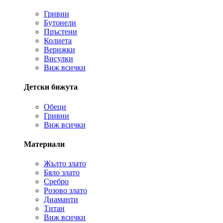
Гривни
Бутонели
Пръстени
Колиета
Верижки
Висулки
Виж всички
Детски бижута
Обеци
Гривни
Виж всички
Материали
Жълто злато
Бяло злато
Сребро
Розово злато
Диаманти
Титан
Виж всички