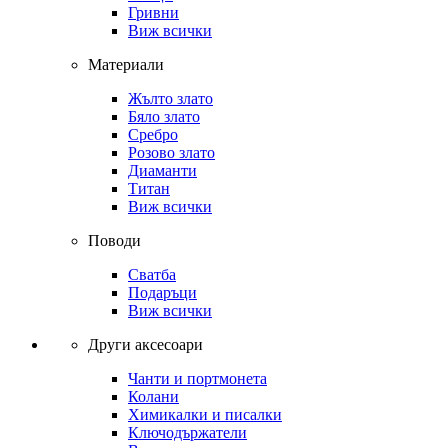
Гривни
Виж всички
Материали
Жълто злато
Бяло злато
Сребро
Розово злато
Диаманти
Титан
Виж всички
Поводи
Сватба
Подаръци
Виж всички
Други аксесоари
Чанти и портмонета
Колани
Химикалки и писалки
Ключодържатели