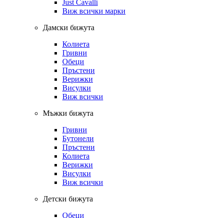
Just Cavalli
Виж всички марки
Дамски бижута
Колиета
Гривни
Обеци
Пръстени
Верижки
Висулки
Виж всички
Мъжки бижута
Гривни
Бутонели
Пръстени
Колиета
Верижки
Висулки
Виж всички
Детски бижута
Обеци