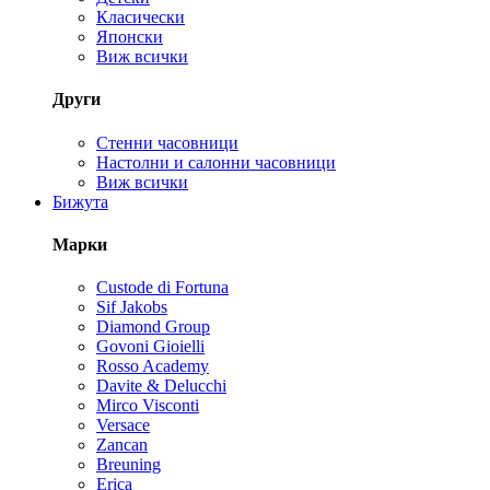
Класически
Японски
Виж всички
Други
Стенни часовници
Настолни и салонни часовници
Виж всички
Бижута
Марки
Custode di Fortuna
Sif Jakobs
Diamond Group
Govoni Gioielli
Rosso Academy
Davite & Delucchi
Mirco Visconti
Versace
Zancan
Breuning
Erica