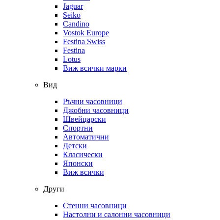
Jaguar
Seiko
Candino
Vostok Europe
Festina Swiss
Festina
Lotus
Виж всички марки
Вид
Ръчни часовници
Джобни часовници
Швейцарски
Спортни
Автоматични
Детски
Класически
Японски
Виж всички
Други
Стенни часовници
Настолни и салонни часовници