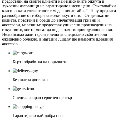
предостави на своите клиенти най-изисканите бижута и
луксозни часовници на гарантирано ниски цени. Съчетавайки
класическата елегантност с модерния дизайн, Julliany предлага
разнообразие от избори за всеки вкус и стил. От деликатни
колиета, пръстени и обеци до впечатляващи гривни и
аксесоари, магазинът предоставя уникални произведения на
изкуството, които могат да подчертаят индивидуалността ви.
Независимо дали търсите нещо за специално събитие или
ежедневно облекло, в магазин Julliany ще намерите идеалния
аксесоар.
Бърза обработка на поръчките
Безплатна доставка
Специализиран сервизен център
Гарантирано най-добра цена