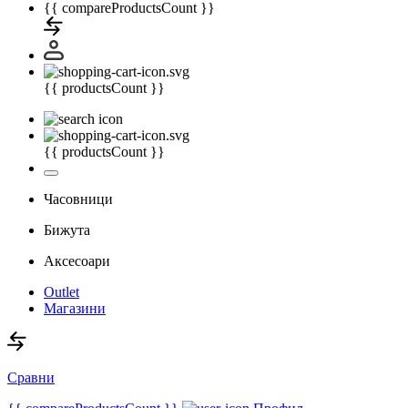
{{ compareProductsCount }}
{{ productsCount }}
{{ productsCount }}
Часовници
Бижута
Аксесоари
Outlet
Магазини
Сравни