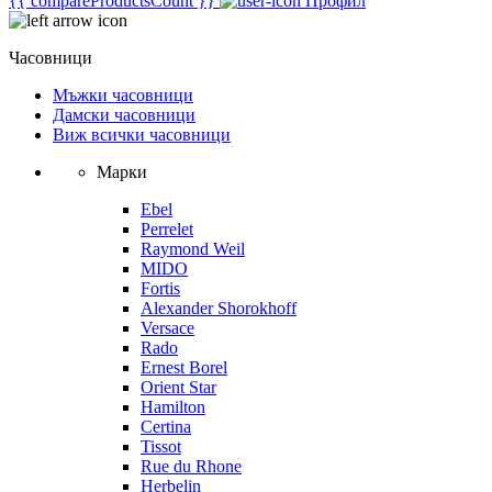
{{ compareProductsCount }}
Профил
Часовници
Мъжки часовници
Дамски часовници
Виж всички часовници
Марки
Ebel
Perrelet
Raymond Weil
MIDO
Fortis
Alexander Shorokhoff
Versace
Rado
Ernest Borel
Orient Star
Hamilton
Certina
Tissot
Rue du Rhone
Herbelin