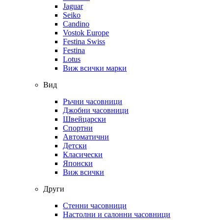
Jaguar
Seiko
Candino
Vostok Europe
Festina Swiss
Festina
Lotus
Виж всички марки
Вид
Ръчни часовници
Джобни часовници
Швейцарски
Спортни
Автоматични
Детски
Класически
Японски
Виж всички
Други
Стенни часовници
Настолни и салонни часовници