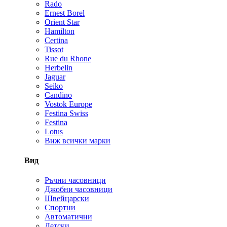
Rado
Ernest Borel
Orient Star
Hamilton
Certina
Tissot
Rue du Rhone
Herbelin
Jaguar
Seiko
Candino
Vostok Europe
Festina Swiss
Festina
Lotus
Виж всички марки
Вид
Ръчни часовници
Джобни часовници
Швейцарски
Спортни
Автоматични
Детски