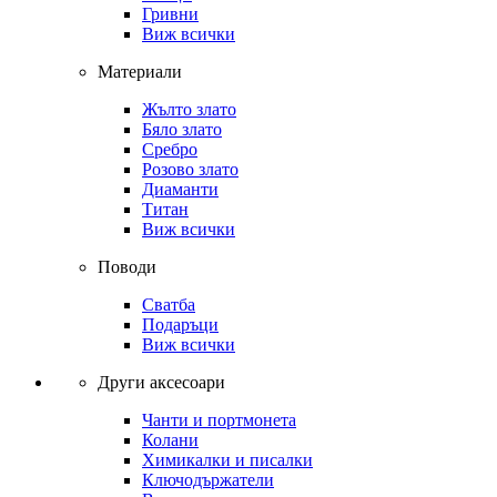
Гривни
Виж всички
Материали
Жълто злато
Бяло злато
Сребро
Розово злато
Диаманти
Титан
Виж всички
Поводи
Сватба
Подаръци
Виж всички
Други аксесоари
Чанти и портмонета
Колани
Химикалки и писалки
Ключодържатели