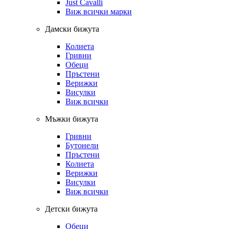
Just Cavalli
Виж всички марки
Дамски бижута
Колиета
Гривни
Обеци
Пръстени
Верижки
Висулки
Виж всички
Мъжки бижута
Гривни
Бутонели
Пръстени
Колиета
Верижки
Висулки
Виж всички
Детски бижута
Обеци