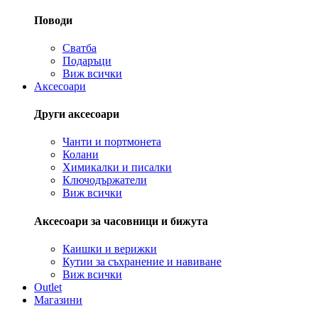
Поводи
Сватба
Подаръци
Виж всички
Аксесоари
Други аксесоари
Чанти и портмонета
Колани
Химикалки и писалки
Ключодържатели
Виж всички
Аксесоари за часовници и бижута
Каишки и верижки
Кутии за съхранение и навиване
Виж всички
Outlet
Магазини