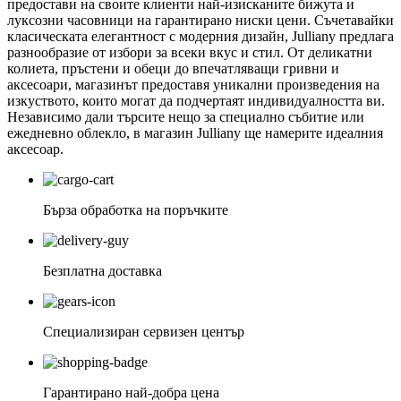
предостави на своите клиенти най-изисканите бижута и
луксозни часовници на гарантирано ниски цени. Съчетавайки
класическата елегантност с модерния дизайн, Julliany предлага
разнообразие от избори за всеки вкус и стил. От деликатни
колиета, пръстени и обеци до впечатляващи гривни и
аксесоари, магазинът предоставя уникални произведения на
изкуството, които могат да подчертаят индивидуалността ви.
Независимо дали търсите нещо за специално събитие или
ежедневно облекло, в магазин Julliany ще намерите идеалния
аксесоар.
Бърза обработка на поръчките
Безплатна доставка
Специализиран сервизен център
Гарантирано най-добра цена