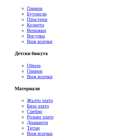
Гривни
Бутонели
Пръстени
Колиета
Верижки
Висулки
Виж всички
Детски бижута
Обеци
Гривни
Виж всички
Материали
Жълто злато
Бяло злато
Сребро
Розово злато
Диаманти
Титан
Виж всички