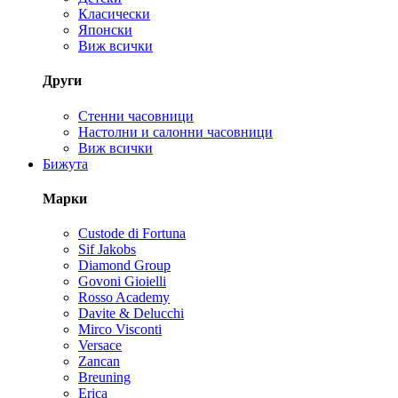
Класически
Японски
Виж всички
Други
Стенни часовници
Настолни и салонни часовници
Виж всички
Бижута
Марки
Custode di Fortuna
Sif Jakobs
Diamond Group
Govoni Gioielli
Rosso Academy
Davite & Delucchi
Mirco Visconti
Versace
Zancan
Breuning
Erica