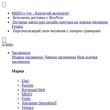
MIDO е тук - Разгледай моделите!
Безплатна доставка с BoxNow
Подарък чанта при онлайн покупка на дамски часовник
Festina
Персонализирай своя часовник с лазерно гравиране
Часовници
Мъжки часовници
Дамски часовници
Виж всички
часовници
Марки
Ebel
Perrelet
Raymond Weil
MIDO
Fortis
Alexander Shorokhoff
Versace