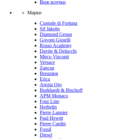
Виж всички
Марки
Custode di Fortuna
Sif Jakobs
Diamond Group
Govoni Gioielli
Rosso Academy
Davite & Delucchi
Mirco Visconti
Versace
Zancan
Breuning
Erica
Arezia Oro
Burkhardt & Bischoff
APM Monaco
Four Line
Herbelin
Pierre Lannier
Paul Hewitt
Pierre Cardin
Fossil
Diesel