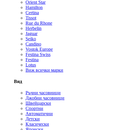
Orient Star
Hamilton
Certina
Tissot
Rue du Rhone
Herbelin
Jaguar
Seiko
Candino
Vostok Europe
Festina Swiss
Festina
Lotus
Виж всички марки
Вид
Ръчни часовници
Джобни часовници
Швейцарски
Спортни
Автоматични
Детски
Класически
Японски