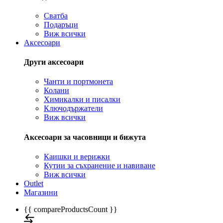
Сватба
Подаръци
Виж всички
Аксесоари
Други аксесоари
Чанти и портмонета
Колани
Химикалки и писалки
Ключодържатели
Виж всички
Аксесоари за часовници и бижута
Каишки и верижки
Кутии за съхранение и навиване
Виж всички
Outlet
Магазини
{{ compareProductsCount }}