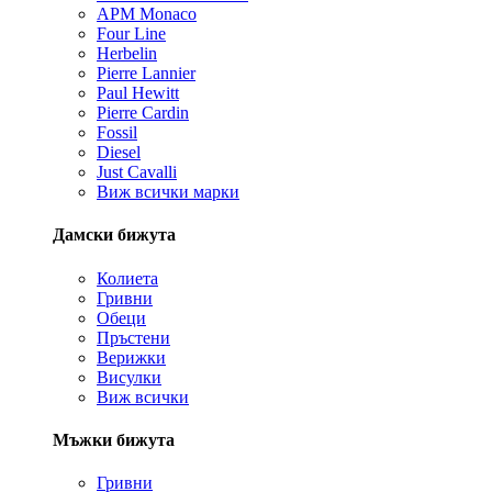
APM Monaco
Four Line
Herbelin
Pierre Lannier
Paul Hewitt
Pierre Cardin
Fossil
Diesel
Just Cavalli
Виж всички марки
Дамски бижута
Колиета
Гривни
Обеци
Пръстени
Верижки
Висулки
Виж всички
Мъжки бижута
Гривни