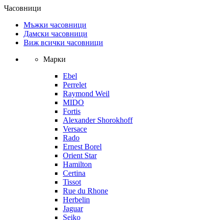
Часовници
Мъжки часовници
Дамски часовници
Виж всички часовници
Марки
Ebel
Perrelet
Raymond Weil
MIDO
Fortis
Alexander Shorokhoff
Versace
Rado
Ernest Borel
Orient Star
Hamilton
Certina
Tissot
Rue du Rhone
Herbelin
Jaguar
Seiko