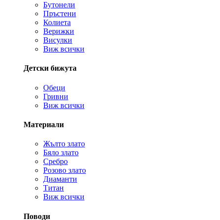
Бутонели
Пръстени
Колиета
Верижки
Висулки
Виж всички
Детски бижута
Обеци
Гривни
Виж всички
Материали
Жълто злато
Бяло злато
Сребро
Розово злато
Диаманти
Титан
Виж всички
Поводи