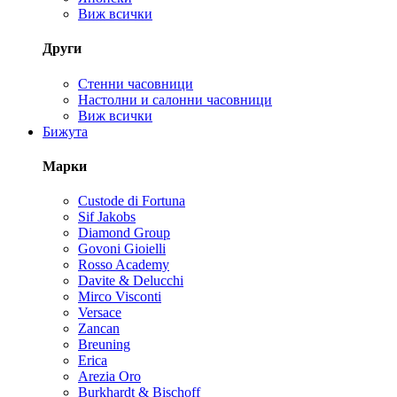
Виж всички
Други
Стенни часовници
Настолни и салонни часовници
Виж всички
Бижута
Марки
Custode di Fortuna
Sif Jakobs
Diamond Group
Govoni Gioielli
Rosso Academy
Davite & Delucchi
Mirco Visconti
Versace
Zancan
Breuning
Erica
Arezia Oro
Burkhardt & Bischoff