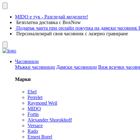
MIDO е тук - Разгледай моделите!
Безплатна доставка с BoxNow
Подарък чанта при онлайн покупка на дамски часовник F
Персонализирай своя часовник с лазерно гравиране
Часовници
Мъжки часовници
Дамски часовници
Виж всички часов
Марки
Ebel
Perrelet
Raymond Weil
MIDO
Fortis
Alexander Shorokhoff
Versace
Rado
Ernest Borel