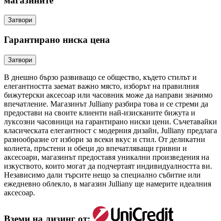
магазините
Затвори
Гарантирано ниска цена
Затвори
В днешно бързо развиващо се общество, където стилът и
елегантността заемат важно място, изборът на правилния
бижутерски аксесоар или часовник може да направи значимо
впечатление. Магазинът Julliany разбира това и се стреми да
предостави на своите клиенти най-изисканите бижута и
луксозни часовници на гарантирано ниски цени. Съчетавайки
класическата елегантност с модерния дизайн, Julliany предлага
разнообразие от избори за всеки вкус и стил. От деликатни
колиета, пръстени и обеци до впечатляващи гривни и
аксесоари, магазинът предоставя уникални произведения на
изкуството, които могат да подчертаят индивидуалността ви.
Независимо дали търсите нещо за специално събитие или
ежедневно облекло, в магазин Julliany ще намерите идеалния
аксесоар.
Вземи на лизинг от: