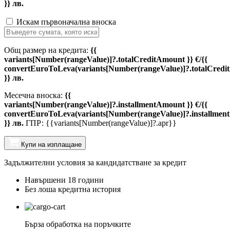
}} лв.
Искам първоначална вноска
Общ размер на кредита:
{{
variants[Number(rangeValue)]?.totalCreditAmount }} €/{{
convertEuroToLeva(variants[Number(rangeValue)]?.totalCredi
}} лв.
Месечна вноска:
{{
variants[Number(rangeValue)]?.installmentAmount }} €/{{
convertEuroToLeva(variants[Number(rangeValue)]?.installmen
}} лв.
ГПР: {{variants[Number(rangeValue)]?.apr}}
Купи на изплащане
Задължителни условия за кандидатстване за кредит
Навършени 18 години
Без лоша кредитна история
Бърза обработка на поръчките