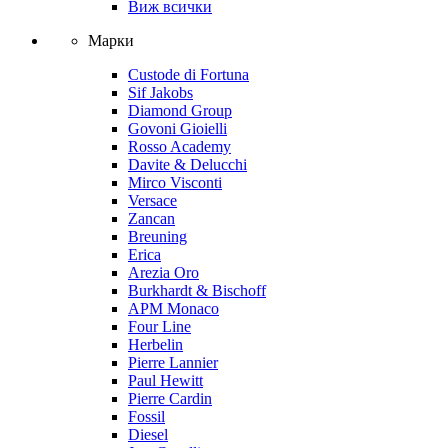
Виж всички
Марки
Custode di Fortuna
Sif Jakobs
Diamond Group
Govoni Gioielli
Rosso Academy
Davite & Delucchi
Mirco Visconti
Versace
Zancan
Breuning
Erica
Arezia Oro
Burkhardt & Bischoff
APM Monaco
Four Line
Herbelin
Pierre Lannier
Paul Hewitt
Pierre Cardin
Fossil
Diesel