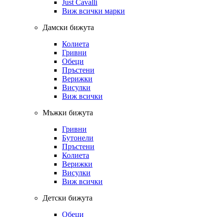
Just Cavalli
Виж всички марки
Дамски бижута
Колиета
Гривни
Обеци
Пръстени
Верижки
Висулки
Виж всички
Мъжки бижута
Гривни
Бутонели
Пръстени
Колиета
Верижки
Висулки
Виж всички
Детски бижута
Обеци