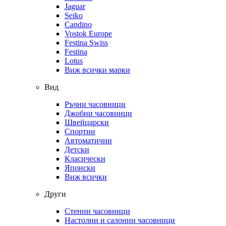
Jaguar
Seiko
Candino
Vostok Europe
Festina Swiss
Festina
Lotus
Виж всички марки
Вид
Ръчни часовници
Джобни часовници
Швейцарски
Спортни
Автоматични
Детски
Класически
Японски
Виж всички
Други
Стенни часовници
Настолни и салонни часовници