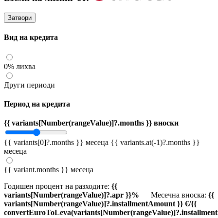
Затвори
Вид на кредита
0% лихва
Други периоди
Период на кредита
{{ variants[Number(rangeValue)]?.months }} вноски
{{ variants[0]?.months }} месеца
{{ variants.at(-1)?.months }}
месеца
{{ variant.months }} месеца
Годишен процент на разходите:
{{
variants[Number(rangeValue)]?.apr }}%
Месечна вноска:
{{
variants[Number(rangeValue)]?.installmentAmount }} €/{{
convertEuroToLeva(variants[Number(rangeValue)]?.installmen