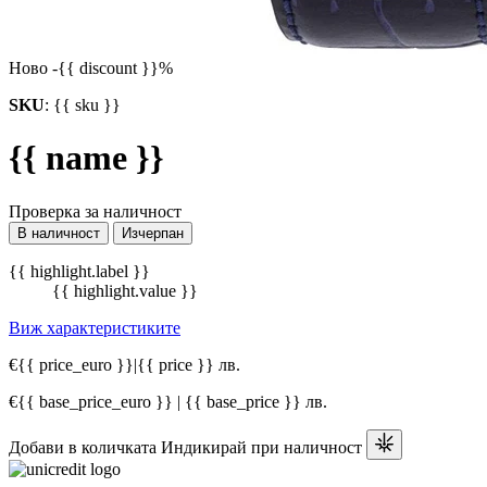
Ново
-{{ discount }}%
SKU
:
{{ sku }}
{{ name }}
Проверка за наличност
В наличност
Изчерпан
{{ highlight.label }}
{{ highlight.value }}
Виж характеристиките
€{{ price_euro }}
|
{{ price }} лв.
€{{ base_price_euro }} | {{ base_price }} лв.
Добави в количката
Индикирай при наличност