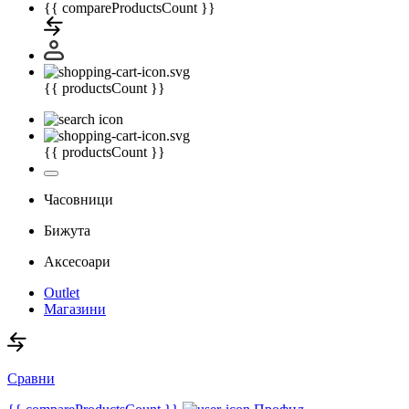
{{ compareProductsCount }}
{{ productsCount }}
{{ productsCount }}
Часовници
Бижута
Аксесоари
Outlet
Магазини
Сравни