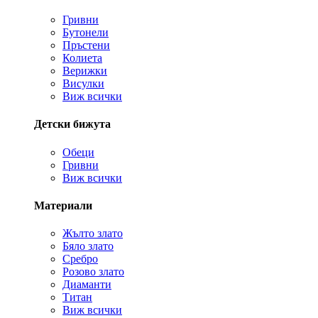
Гривни
Бутонели
Пръстени
Колиета
Верижки
Висулки
Виж всички
Детски бижута
Обеци
Гривни
Виж всички
Материали
Жълто злато
Бяло злато
Сребро
Розово злато
Диаманти
Титан
Виж всички