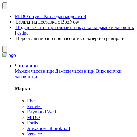
MIDO е тук - Разгледай моделите!
Безплатна доставка с BoxNow
Подарък чанта при онлайн покупка на дамски часовник
Festina
Персонализирай своя часовник с лазерно гравиране
Часовници
Мъжки часовници
Дамски часовници
Виж всички
часовници
Марки
Ebel
Perrelet
Raymond Weil
MIDO
Fortis
Alexander Shorokhoff
Versace