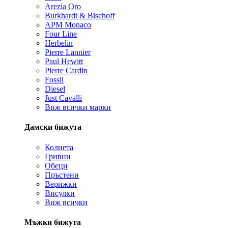
Arezia Oro
Burkhardt & Bischoff
APM Monaco
Four Line
Herbelin
Pierre Lannier
Paul Hewitt
Pierre Cardin
Fossil
Diesel
Just Cavalli
Виж всички марки
Дамски бижута
Колиета
Гривни
Обеци
Пръстени
Верижки
Висулки
Виж всички
Мъжки бижута