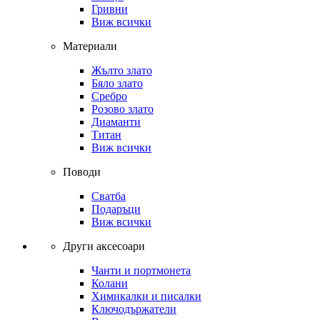
Гривни
Виж всички
Материали
Жълто злато
Бяло злато
Сребро
Розово злато
Диаманти
Титан
Виж всички
Поводи
Сватба
Подаръци
Виж всички
Други аксесоари
Чанти и портмонета
Колани
Химикалки и писалки
Ключодържатели