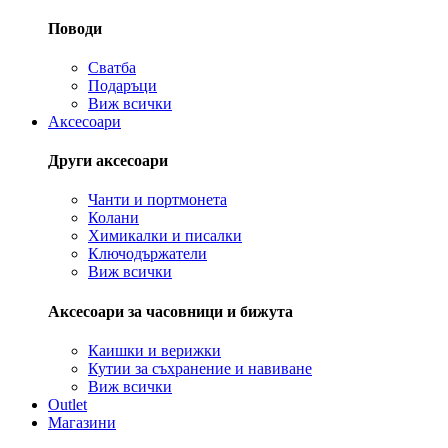
Поводи
Сватба
Подаръци
Виж всички
Аксесоари
Други аксесоари
Чанти и портмонета
Колани
Химикалки и писалки
Ключодържатели
Виж всички
Аксесоари за часовници и бижута
Каишки и верижки
Кутии за съхранение и навиване
Виж всички
Outlet
Магазини