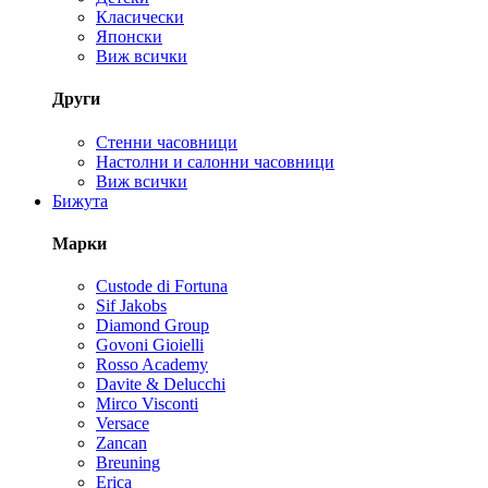
Класически
Японски
Виж всички
Други
Стенни часовници
Настолни и салонни часовници
Виж всички
Бижута
Марки
Custode di Fortuna
Sif Jakobs
Diamond Group
Govoni Gioielli
Rosso Academy
Davite & Delucchi
Mirco Visconti
Versace
Zancan
Breuning
Erica