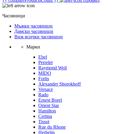
{{ compareProductsCount }}
Профил
Часовници
Мъжки часовници
Дамски часовници
Виж всички часовници
Марки
Ebel
Perrelet
Raymond Weil
MIDO
Fortis
Alexander Shorokhoff
Versace
Rado
Ernest Borel
Orient Star
Hamilton
Certina
Tissot
Rue du Rhone
Herbelin