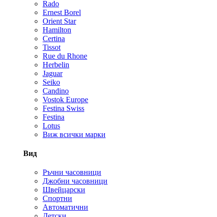
Rado
Ernest Borel
Orient Star
Hamilton
Certina
Tissot
Rue du Rhone
Herbelin
Jaguar
Seiko
Candino
Vostok Europe
Festina Swiss
Festina
Lotus
Виж всички марки
Вид
Ръчни часовници
Джобни часовници
Швейцарски
Спортни
Автоматични
Детски