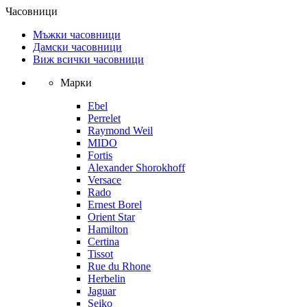
Часовници
Мъжки часовници
Дамски часовници
Виж всички часовници
Марки
Ebel
Perrelet
Raymond Weil
MIDO
Fortis
Alexander Shorokhoff
Versace
Rado
Ernest Borel
Orient Star
Hamilton
Certina
Tissot
Rue du Rhone
Herbelin
Jaguar
Seiko