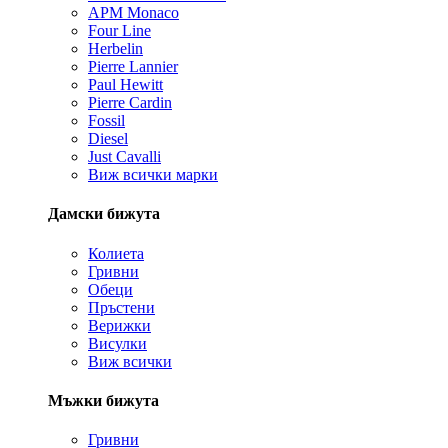
APM Monaco
Four Line
Herbelin
Pierre Lannier
Paul Hewitt
Pierre Cardin
Fossil
Diesel
Just Cavalli
Виж всички марки
Дамски бижута
Колиета
Гривни
Обеци
Пръстени
Верижки
Висулки
Виж всички
Мъжки бижута
Гривни