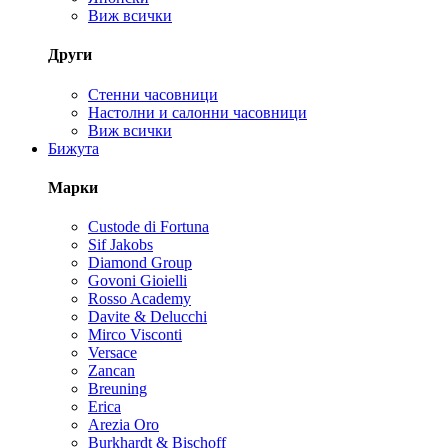
Виж всички
Други
Стенни часовници
Настолни и салонни часовници
Виж всички
Бижута
Марки
Custode di Fortuna
Sif Jakobs
Diamond Group
Govoni Gioielli
Rosso Academy
Davite & Delucchi
Mirco Visconti
Versace
Zancan
Breuning
Erica
Arezia Oro
Burkhardt & Bischoff