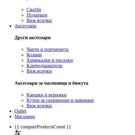
Сватба
Подаръци
Виж всички
Аксесоари
Други аксесоари
Чанти и портмонета
Колани
Химикалки и писалки
Ключодържатели
Виж всички
Аксесоари за часовници и бижута
Каишки и верижки
Кутии за съхранение и навиване
Виж всички
Outlet
Магазини
{{ compareProductsCount }}