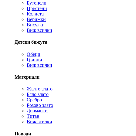
Бутонели
Пръстени
Колиета
Верижки
Висулки
Виж всички
Детски бижута
Обеци
Гривни
Виж всички
Материали
Жълто злато
Бяло злато
Сребро
Розово злато
Диаманти
Титан
Виж всички
Поводи