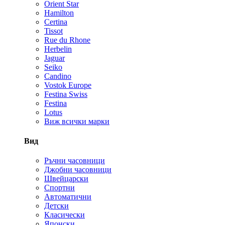
Orient Star
Hamilton
Certina
Tissot
Rue du Rhone
Herbelin
Jaguar
Seiko
Candino
Vostok Europe
Festina Swiss
Festina
Lotus
Виж всички марки
Вид
Ръчни часовници
Джобни часовници
Швейцарски
Спортни
Автоматични
Детски
Класически
Японски