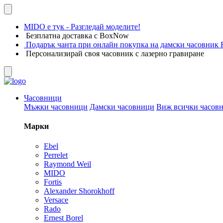
MIDO е тук - Разгледай моделите!
Безплатна доставка с BoxNow
Подарък чанта при онлайн покупка на дамски часовник F
Персонализирай своя часовник с лазерно гравиране
Часовници
Мъжки часовници
Дамски часовници
Виж всички часов
Марки
Ebel
Perrelet
Raymond Weil
MIDO
Fortis
Alexander Shorokhoff
Versace
Rado
Ernest Borel