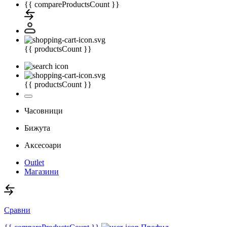
{{ compareProductsCount }}
{{ productsCount }}
{{ productsCount }}
Часовници
Бижута
Аксесоари
Outlet
Магазини
Сравни