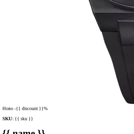
Ново
-{{ discount }}%
SKU
:
{{ sku }}
{{ name }}