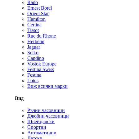
Rado
Ernest Borel
Orient Star
Hamilton
Certina
Tissot
Rue du Rhone
Herbelin
Jaguar
Seiko
Candino
Vostok Europe
Festina Swiss
Festina
Lotus
Виж всички марки
Вид
Ръчни часовници
Джобни часовници
Швейцарски
Спортни
Автоматични
Детски