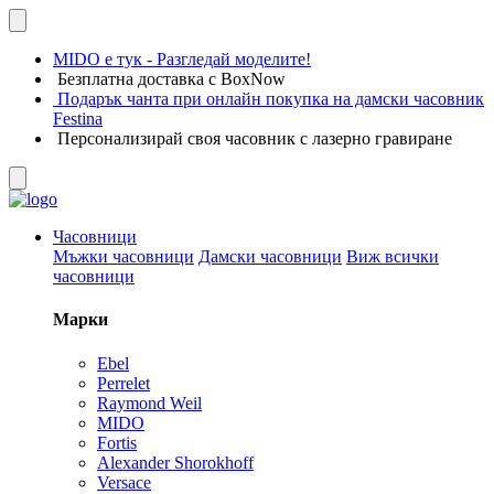
MIDO е тук - Разгледай моделите!
Безплатна доставка с BoxNow
Подарък чанта при онлайн покупка на дамски часовник
Festina
Персонализирай своя часовник с лазерно гравиране
Часовници
Мъжки часовници
Дамски часовници
Виж всички
часовници
Марки
Ebel
Perrelet
Raymond Weil
MIDO
Fortis
Alexander Shorokhoff
Versace