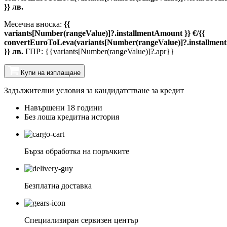
}} лв.
Месечна вноска:
{{
variants[Number(rangeValue)]?.installmentAmount }} €/{{
convertEuroToLeva(variants[Number(rangeValue)]?.installmen
}} лв.
ГПР: {{variants[Number(rangeValue)]?.apr}}
Купи на изплащане
Задължителни условия за кандидатстване за кредит
Навършени 18 години
Без лоша кредитна история
Бърза обработка на поръчките
Безплатна доставка
Специализиран сервизен център