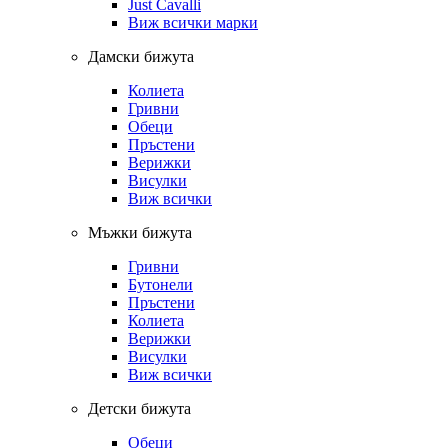
Just Cavalli
Виж всички марки
Дамски бижута
Колиета
Гривни
Обеци
Пръстени
Верижки
Висулки
Виж всички
Мъжки бижута
Гривни
Бутонели
Пръстени
Колиета
Верижки
Висулки
Виж всички
Детски бижута
Обеци