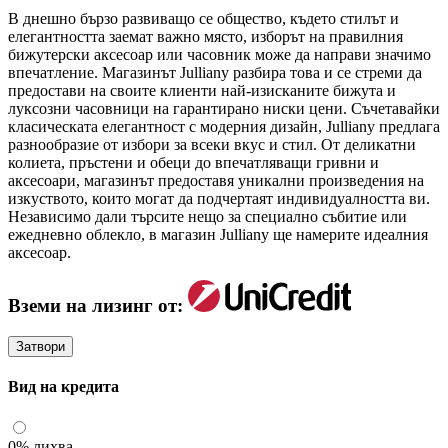
В днешно бързо развиващо се общество, където стилът и
елегантността заемат важно място, изборът на правилния
бижутерски аксесоар или часовник може да направи значимо
впечатление. Магазинът Julliany разбира това и се стреми да
предостави на своите клиенти най-изисканите бижута и
луксозни часовници на гарантирано ниски цени. Съчетавайки
класическата елегантност с модерния дизайн, Julliany предлага
разнообразие от избори за всеки вкус и стил. От деликатни
колиета, пръстени и обеци до впечатляващи гривни и
аксесоари, магазинът предоставя уникални произведения на
изкуството, които могат да подчертаят индивидуалността ви.
Независимо дали търсите нещо за специално събитие или
ежедневно облекло, в магазин Julliany ще намерите идеалния
аксесоар.
Вземи на лизинг от:
Затвори
Вид на кредита
0% лихва