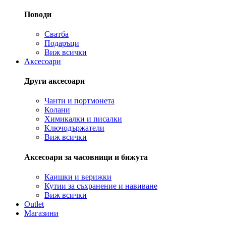
Поводи
Сватба
Подаръци
Виж всички
Аксесоари
Други аксесоари
Чанти и портмонета
Колани
Химикалки и писалки
Ключодържатели
Виж всички
Аксесоари за часовници и бижута
Каишки и верижки
Кутии за съхранение и навиване
Виж всички
Outlet
Магазини