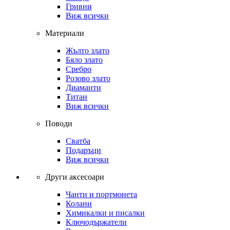
Гривни
Виж всички
Материали
Жълто злато
Бяло злато
Сребро
Розово злато
Диаманти
Титан
Виж всички
Поводи
Сватба
Подаръци
Виж всички
Други аксесоари
Чанти и портмонета
Колани
Химикалки и писалки
Ключодържатели