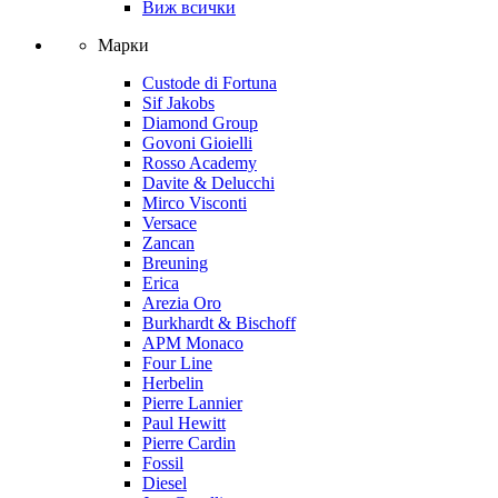
Виж всички
Марки
Custode di Fortuna
Sif Jakobs
Diamond Group
Govoni Gioielli
Rosso Academy
Davite & Delucchi
Mirco Visconti
Versace
Zancan
Breuning
Erica
Arezia Oro
Burkhardt & Bischoff
APM Monaco
Four Line
Herbelin
Pierre Lannier
Paul Hewitt
Pierre Cardin
Fossil
Diesel