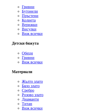
Гривни
Бутонели
Пръстени
Колиета
Верижки
Висулки
Виж всички
Детски бижута
Обеци
Гривни
Виж всички
Материали
Жълто злато
Бяло злато
Сребро
Розово злато
Диаманти
Титан
Виж всички