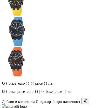
€{{ price_euro }}
|
{{ price }} лв.
€{{ base_price_euro }} | {{ base_price }} лв.
Добави в количката
Индикирай при наличност