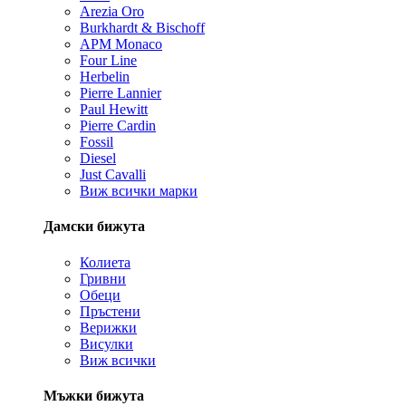
Arezia Oro
Burkhardt & Bischoff
APM Monaco
Four Line
Herbelin
Pierre Lannier
Paul Hewitt
Pierre Cardin
Fossil
Diesel
Just Cavalli
Виж всички марки
Дамски бижута
Колиета
Гривни
Обеци
Пръстени
Верижки
Висулки
Виж всички
Мъжки бижута