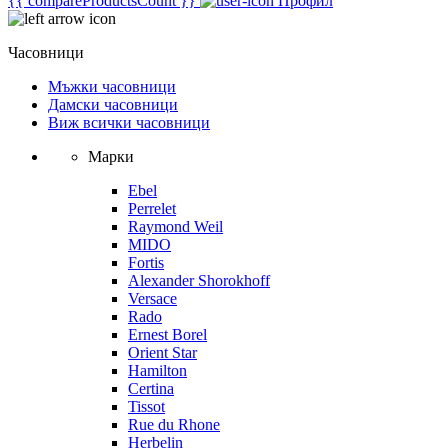
{{ compareProductsCount }}
Профил
Часовници
Мъжки часовници
Дамски часовници
Виж всички часовници
Марки
Ebel
Perrelet
Raymond Weil
MIDO
Fortis
Alexander Shorokhoff
Versace
Rado
Ernest Borel
Orient Star
Hamilton
Certina
Tissot
Rue du Rhone
Herbelin