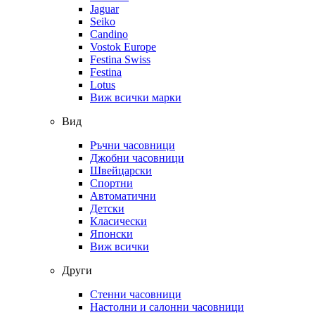
Jaguar
Seiko
Candino
Vostok Europe
Festina Swiss
Festina
Lotus
Виж всички марки
Вид
Ръчни часовници
Джобни часовници
Швейцарски
Спортни
Автоматични
Детски
Класически
Японски
Виж всички
Други
Стенни часовници
Настолни и салонни часовници