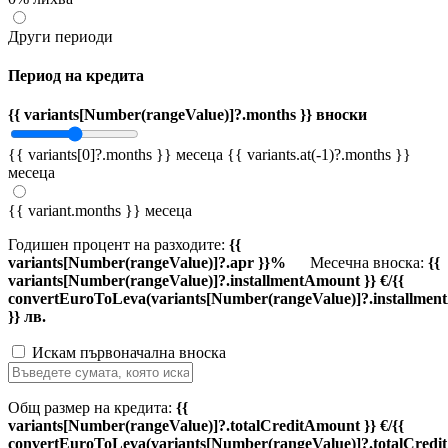
Други периоди
Период на кредита
{{ variants[Number(rangeValue)]?.months }} вноски
{{ variants[0]?.months }} месеца
{{ variants.at(-1)?.months }}
месеца
{{ variant.months }} месеца
Годишен процент на разходите:
{{
variants[Number(rangeValue)]?.apr }}%
Месечна вноска:
{{
variants[Number(rangeValue)]?.installmentAmount }} €/{{
convertEuroToLeva(variants[Number(rangeValue)]?.installmen
}} лв.
Искам първоначална вноска
Общ размер на кредита:
{{
variants[Number(rangeValue)]?.totalCreditAmount }} €/{{
convertEuroToLeva(variants[Number(rangeValue)]?.totalCredi