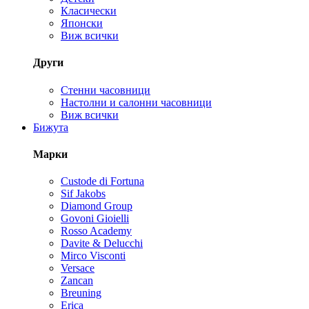
Класически
Японски
Виж всички
Други
Стенни часовници
Настолни и салонни часовници
Виж всички
Бижута
Марки
Custode di Fortuna
Sif Jakobs
Diamond Group
Govoni Gioielli
Rosso Academy
Davite & Delucchi
Mirco Visconti
Versace
Zancan
Breuning
Erica