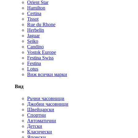
Orient Star
Hamilton
Certina
Tissot
Rue du Rhone
Herbelin
Jaguar
Seiko
Candino
Vostok Europe
Festina Swiss
Festina
Lotus
Виж всички марки
Вид
Ръчни часовници
Джобни часовници
Швейцарски
Спортни
Автоматични
Детски
Класически
Японски