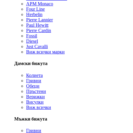
APM Monaco
Four Line
Herbelin
Pierre Lannier
Paul Hewitt
Pierre Cardin
Fossil
Diesel
Just Cavalli
Виж всички марки
Дамски бижута
Колиета
Гривни
Обеци
Пръстени
Верижки
Висулки
Виж всички
Мъжки бижута
Гривни