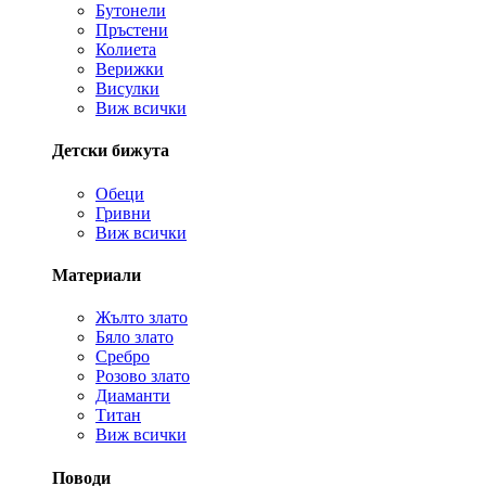
Бутонели
Пръстени
Колиета
Верижки
Висулки
Виж всички
Детски бижута
Обеци
Гривни
Виж всички
Материали
Жълто злато
Бяло злато
Сребро
Розово злато
Диаманти
Титан
Виж всички
Поводи