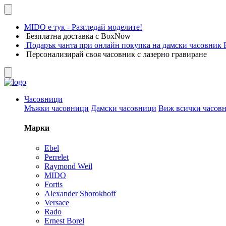
MIDO е тук - Разгледай моделите!
Безплатна доставка с BoxNow
Подарък чанта при онлайн покупка на дамски часовник F
Персонализирай своя часовник с лазерно гравиране
Часовници
Мъжки часовници
Дамски часовници
Виж всички часов
Марки
Ebel
Perrelet
Raymond Weil
MIDO
Fortis
Alexander Shorokhoff
Versace
Rado
Ernest Borel