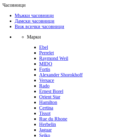
Часовници
Мъжки часовници
Дамски часовници
Виж всички часовници
Марки
Ebel
Perrelet
Raymond Weil
MIDO
Fortis
Alexander Shorokhoff
Versace
Rado
Ernest Borel
Orient Star
Hamilton
Certina
Tissot
Rue du Rhone
Herbelin
Jaguar
Seiko