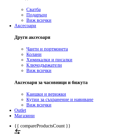
Сватба
Подаръци
Виж всички
Аксесоари
Други аксесоари
Чанти и портмонета
Колани
Химикалки и писалки
Ключодържатели
Виж всички
Аксесоари за часовници и бижута
Каишки и верижки
Кутии за съхранение и навиване
Виж всички
Outlet
Магазини
{{ compareProductsCount }}