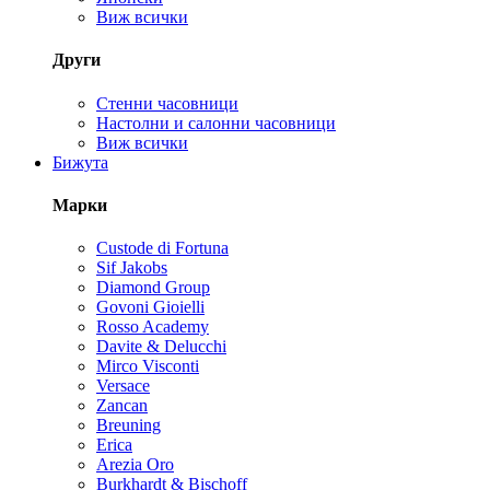
Виж всички
Други
Стенни часовници
Настолни и салонни часовници
Виж всички
Бижута
Марки
Custode di Fortuna
Sif Jakobs
Diamond Group
Govoni Gioielli
Rosso Academy
Davite & Delucchi
Mirco Visconti
Versace
Zancan
Breuning
Erica
Arezia Oro
Burkhardt & Bischoff