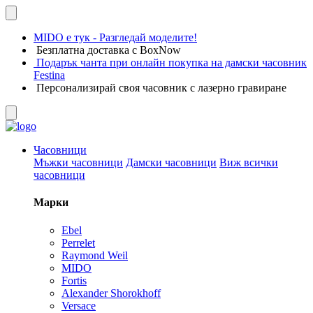
MIDO е тук - Разгледай моделите!
Безплатна доставка с BoxNow
Подарък чанта при онлайн покупка на дамски часовник
Festina
Персонализирай своя часовник с лазерно гравиране
Часовници
Мъжки часовници
Дамски часовници
Виж всички
часовници
Марки
Ebel
Perrelet
Raymond Weil
MIDO
Fortis
Alexander Shorokhoff
Versace