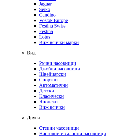
Jaguar
Seiko
Candino
Vostok Europe
Festina Swiss
Festina
Lotus
Виж всички марки
Вид
Ръчни часовници
Джобни часовници
Швейцарски
Спортни
Автоматични
Детски
Класически
Японски
Виж всички
Други
Стенни часовници
Настолни и салонни часовници