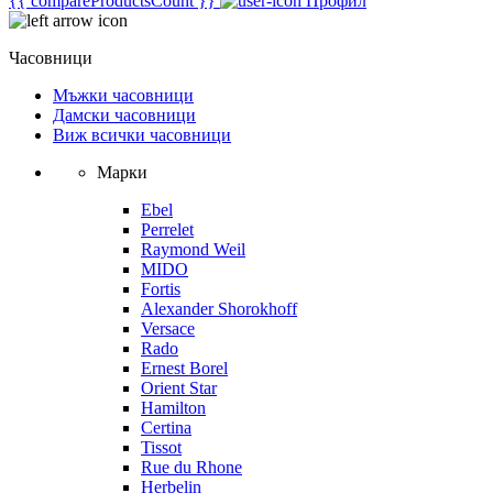
{{ compareProductsCount }}
Профил
Часовници
Мъжки часовници
Дамски часовници
Виж всички часовници
Марки
Ebel
Perrelet
Raymond Weil
MIDO
Fortis
Alexander Shorokhoff
Versace
Rado
Ernest Borel
Orient Star
Hamilton
Certina
Tissot
Rue du Rhone
Herbelin