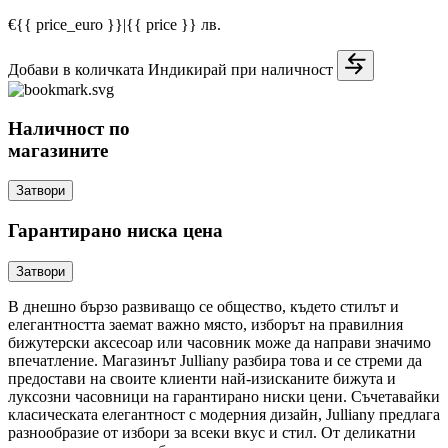
€{{ price_euro }}
|
{{ price }} лв.
Добави в количката
Индикирай при наличност
Наличност по
магазините
Затвори
Гарантирано ниска цена
Затвори
В днешно бързо развиващо се общество, където стилът и
елегантността заемат важно място, изборът на правилния
бижутерски аксесоар или часовник може да направи значимо
впечатление. Магазинът Julliany разбира това и се стреми да
предостави на своите клиенти най-изисканите бижута и
луксозни часовници на гарантирано ниски цени. Съчетавайки
класическата елегантност с модерния дизайн, Julliany предлага
разнообразие от избори за всеки вкус и стил. От деликатни