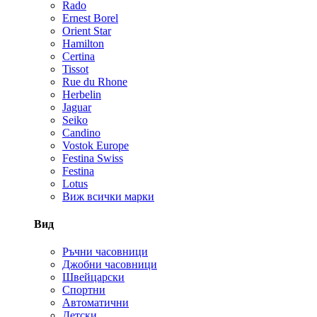
Rado
Ernest Borel
Orient Star
Hamilton
Certina
Tissot
Rue du Rhone
Herbelin
Jaguar
Seiko
Candino
Vostok Europe
Festina Swiss
Festina
Lotus
Виж всички марки
Вид
Ръчни часовници
Джобни часовници
Швейцарски
Спортни
Автоматични
Детски