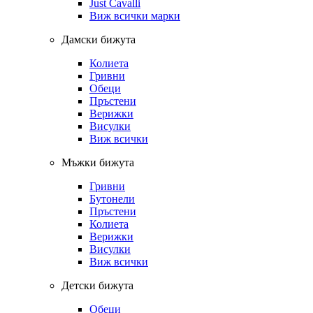
Just Cavalli
Виж всички марки
Дамски бижута
Колиета
Гривни
Обеци
Пръстени
Верижки
Висулки
Виж всички
Мъжки бижута
Гривни
Бутонели
Пръстени
Колиета
Верижки
Висулки
Виж всички
Детски бижута
Обеци