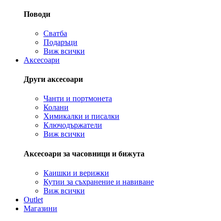
Поводи
Сватба
Подаръци
Виж всички
Аксесоари
Други аксесоари
Чанти и портмонета
Колани
Химикалки и писалки
Ключодържатели
Виж всички
Аксесоари за часовници и бижута
Каишки и верижки
Кутии за съхранение и навиване
Виж всички
Outlet
Магазини