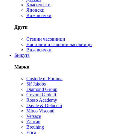
Класически
Японски
Виж всички
Други
Стенни часовници
Настолни и салонни часовници
Виж всички
Бижута
Марки
Custode di Fortuna
Sif Jakobs
Diamond Group
Govoni Gioielli
Rosso Academy
Davite & Delucchi
Mirco Visconti
Versace
Zancan
Breuning
Erica