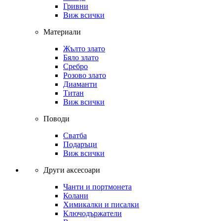
Гривни
Виж всички
Материали
Жълто злато
Бяло злато
Сребро
Розово злато
Диаманти
Титан
Виж всички
Поводи
Сватба
Подаръци
Виж всички
Други аксесоари
Чанти и портмонета
Колани
Химикалки и писалки
Ключодържатели