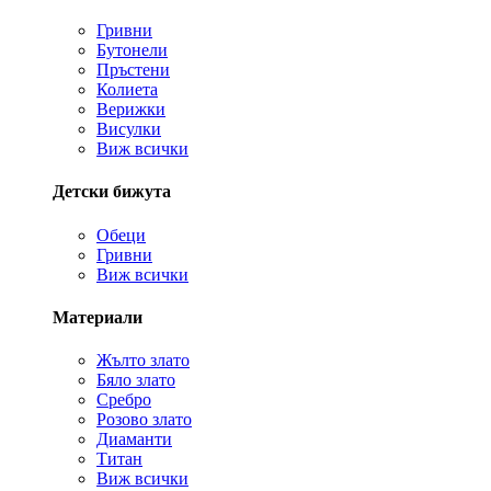
Гривни
Бутонели
Пръстени
Колиета
Верижки
Висулки
Виж всички
Детски бижута
Обеци
Гривни
Виж всички
Материали
Жълто злато
Бяло злато
Сребро
Розово злато
Диаманти
Титан
Виж всички