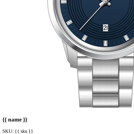
{{ name }}
SKU:
{{ sku }}