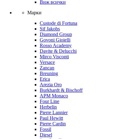
Виж всички
Марки
Custode di Fortuna
Sif Jakobs
Diamond Group
Govoni Gioielli
Rosso Academy
Davite & Delucchi
Mirco Visconti
Versace
Zancan
Breuning
Erica
Arezia Oro
Burkhardt & Bischoff
APM Monaco
Four Line
Herbelin
Pierre Lannier
Paul Hewitt
Pierre Cardin
Fossil
Diesel