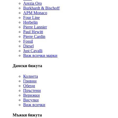
Arezia Oro
Burkhardt & Bischoff
APM Monaco
Four Line
Herbelin
Pierre Lannier
Paul Hewitt
Pierre Cardin
Fossil
Diesel
Just Cavalli
Виж всички марки
Дамски бижута
Колиета
Гривни
Обеци
Пръстени
Верижки
Висулки
Виж всички
Мъжки бижута