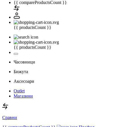
{{ compareProductsCount }}
{{ productsCount }}
{{ productsCount }}
Часовници
Бижута
Аксесоари
Outlet
Магазини
Сравни