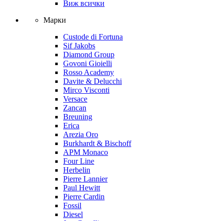
Виж всички
Марки
Custode di Fortuna
Sif Jakobs
Diamond Group
Govoni Gioielli
Rosso Academy
Davite & Delucchi
Mirco Visconti
Versace
Zancan
Breuning
Erica
Arezia Oro
Burkhardt & Bischoff
APM Monaco
Four Line
Herbelin
Pierre Lannier
Paul Hewitt
Pierre Cardin
Fossil
Diesel