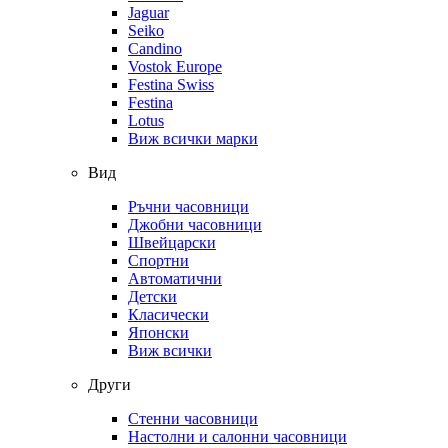
Jaguar
Seiko
Candino
Vostok Europe
Festina Swiss
Festina
Lotus
Виж всички марки
Вид
Ръчни часовници
Джобни часовници
Швейцарски
Спортни
Автоматични
Детски
Класически
Японски
Виж всички
Други
Стенни часовници
Настолни и салонни часовници