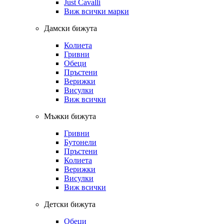
Just Cavalli
Виж всички марки
Дамски бижута
Колиета
Гривни
Обеци
Пръстени
Верижки
Висулки
Виж всички
Мъжки бижута
Гривни
Бутонели
Пръстени
Колиета
Верижки
Висулки
Виж всички
Детски бижута
Обеци