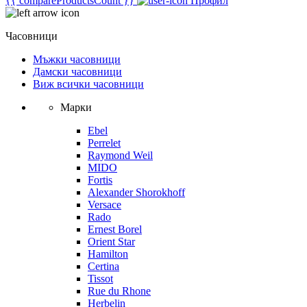
{{ compareProductsCount }}
Профил
Часовници
Мъжки часовници
Дамски часовници
Виж всички часовници
Марки
Ebel
Perrelet
Raymond Weil
MIDO
Fortis
Alexander Shorokhoff
Versace
Rado
Ernest Borel
Orient Star
Hamilton
Certina
Tissot
Rue du Rhone
Herbelin