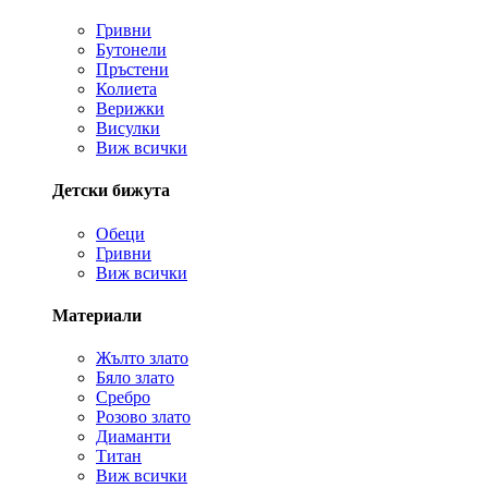
Гривни
Бутонели
Пръстени
Колиета
Верижки
Висулки
Виж всички
Детски бижута
Обеци
Гривни
Виж всички
Материали
Жълто злато
Бяло злато
Сребро
Розово злато
Диаманти
Титан
Виж всички