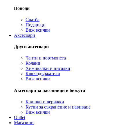
Поводи
Сватба
Подаръци
Виж всички
Аксесоари
Други аксесоари
Чанти и портмонета
Колани
Химикалки и писалки
Ключодържатели
Виж всички
Аксесоари за часовници и бижута
Каишки и верижки
Кутии за съхранение и навиване
Виж всички
Outlet
Магазини