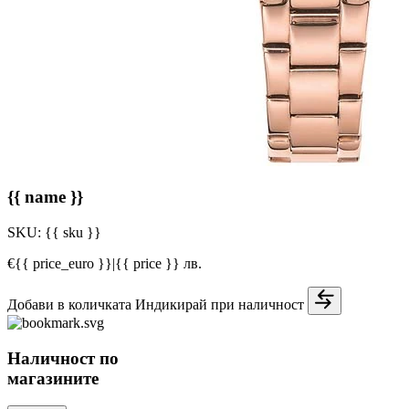
{{ name }}
SKU:
{{ sku }}
€{{ price_euro }}
|
{{ price }} лв.
Добави в количката
Индикирай при наличност
Наличност по
магазините