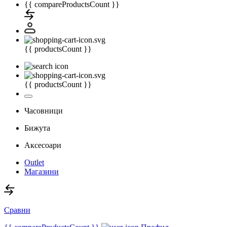
{{ compareProductsCount }}
{{ productsCount }}
{{ productsCount }}
Часовници
Бижута
Аксесоари
Outlet
Магазини
Сравни