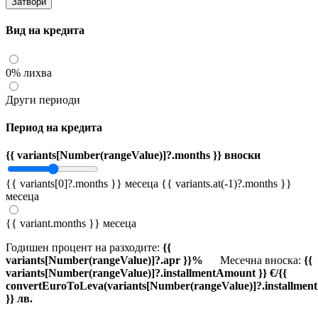
Затвори
Вид на кредита
0% лихва
Други периоди
Период на кредита
{{ variants[Number(rangeValue)]?.months }} вноски
{{ variants[0]?.months }} месеца
{{ variants.at(-1)?.months }}
месеца
{{ variant.months }} месеца
Годишен процент на разходите:
{{
variants[Number(rangeValue)]?.apr }}%
Месечна вноска:
{{
variants[Number(rangeValue)]?.installmentAmount }} €/{{
convertEuroToLeva(variants[Number(rangeValue)]?.installmen
}} лв.