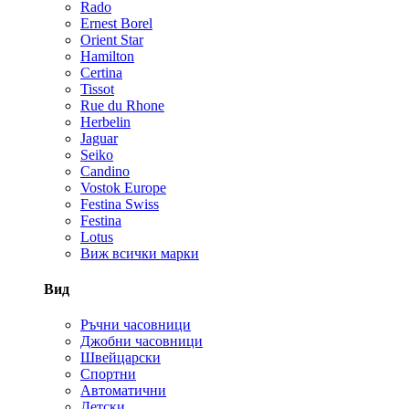
Rado
Ernest Borel
Orient Star
Hamilton
Certina
Tissot
Rue du Rhone
Herbelin
Jaguar
Seiko
Candino
Vostok Europe
Festina Swiss
Festina
Lotus
Виж всички марки
Вид
Ръчни часовници
Джобни часовници
Швейцарски
Спортни
Автоматични
Детски