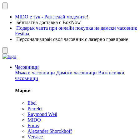
MIDO е тук - Разгледай моделите!
Безплатна доставка с BoxNow
Подарък чанта при онлайн покупка на дамски часовник
Festina
Персонализирай своя часовник с лазерно гравиране
Часовници
Мъжки часовници
Дамски часовници
Виж всички
часовници
Марки
Ebel
Perrelet
Raymond Weil
MIDO
Fortis
Alexander Shorokhoff
Versace