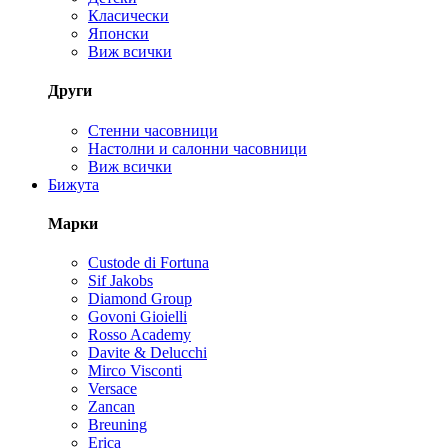
Класически
Японски
Виж всички
Други
Стенни часовници
Настолни и салонни часовници
Виж всички
Бижута
Марки
Custode di Fortuna
Sif Jakobs
Diamond Group
Govoni Gioielli
Rosso Academy
Davite & Delucchi
Mirco Visconti
Versace
Zancan
Breuning
Erica