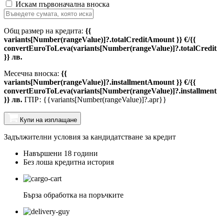
Искам първоначална вноска
Общ размер на кредита:
{{
variants[Number(rangeValue)]?.totalCreditAmount }} €/{{
convertEuroToLeva(variants[Number(rangeValue)]?.totalCredi
}} лв.
Месечна вноска:
{{
variants[Number(rangeValue)]?.installmentAmount }} €/{{
convertEuroToLeva(variants[Number(rangeValue)]?.installmen
}} лв.
ГПР: {{variants[Number(rangeValue)]?.apr}}
Купи на изплащане
Задължителни условия за кандидатстване за кредит
Навършени 18 години
Без лоша кредитна история
Бърза обработка на поръчките