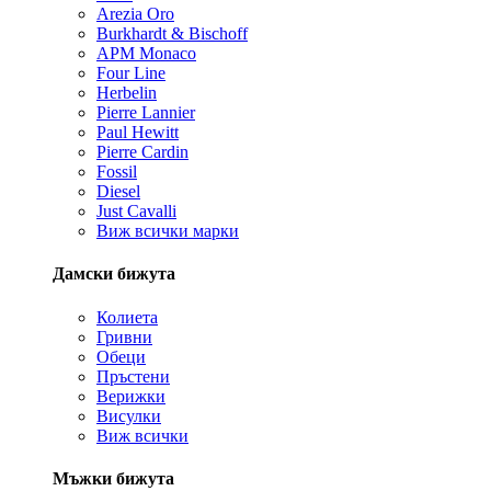
Arezia Oro
Burkhardt & Bischoff
APM Monaco
Four Line
Herbelin
Pierre Lannier
Paul Hewitt
Pierre Cardin
Fossil
Diesel
Just Cavalli
Виж всички марки
Дамски бижута
Колиета
Гривни
Обеци
Пръстени
Верижки
Висулки
Виж всички
Мъжки бижута