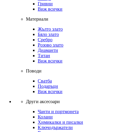
Гривни
Виж всички
Материали
Жълто злато
Бяло злато
Сребро
Розово злато
Диаманти
Титан
Виж всички
Поводи
Сватба
Подаръци
Виж всички
Други аксесоари
Чанти и портмонета
Колани
Химикалки и писалки
Ключодържатели