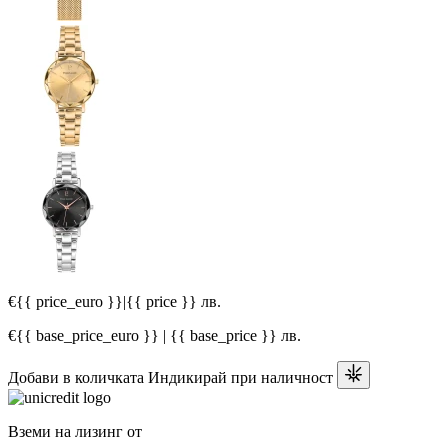
€{{ price_euro }}
|
{{ price }} лв.
€{{ base_price_euro }} | {{ base_price }} лв.
Добави в количката
Индикирай при наличност
Вземи на лизинг от