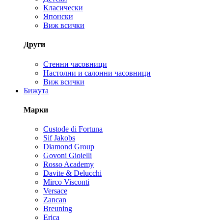
Класически
Японски
Виж всички
Други
Стенни часовници
Настолни и салонни часовници
Виж всички
Бижута
Марки
Custode di Fortuna
Sif Jakobs
Diamond Group
Govoni Gioielli
Rosso Academy
Davite & Delucchi
Mirco Visconti
Versace
Zancan
Breuning
Erica