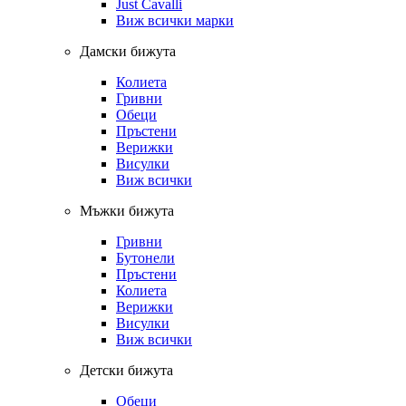
Just Cavalli
Виж всички марки
Дамски бижута
Колиета
Гривни
Обеци
Пръстени
Верижки
Висулки
Виж всички
Мъжки бижута
Гривни
Бутонели
Пръстени
Колиета
Верижки
Висулки
Виж всички
Детски бижута
Обеци