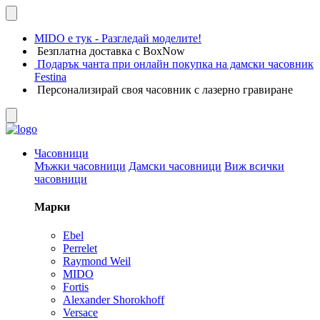
MIDO е тук - Разгледай моделите!
Безплатна доставка с BoxNow
Подарък чанта при онлайн покупка на дамски часовник
Festina
Персонализирай своя часовник с лазерно гравиране
Часовници
Мъжки часовници
Дамски часовници
Виж всички
часовници
Марки
Ebel
Perrelet
Raymond Weil
MIDO
Fortis
Alexander Shorokhoff
Versace