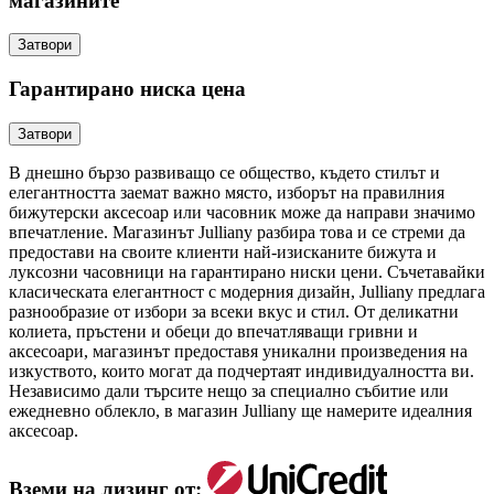
магазините
Затвори
Гарантирано ниска цена
Затвори
В днешно бързо развиващо се общество, където стилът и
елегантността заемат важно място, изборът на правилния
бижутерски аксесоар или часовник може да направи значимо
впечатление. Магазинът Julliany разбира това и се стреми да
предостави на своите клиенти най-изисканите бижута и
луксозни часовници на гарантирано ниски цени. Съчетавайки
класическата елегантност с модерния дизайн, Julliany предлага
разнообразие от избори за всеки вкус и стил. От деликатни
колиета, пръстени и обеци до впечатляващи гривни и
аксесоари, магазинът предоставя уникални произведения на
изкуството, които могат да подчертаят индивидуалността ви.
Независимо дали търсите нещо за специално събитие или
ежедневно облекло, в магазин Julliany ще намерите идеалния
аксесоар.
Вземи на лизинг от: