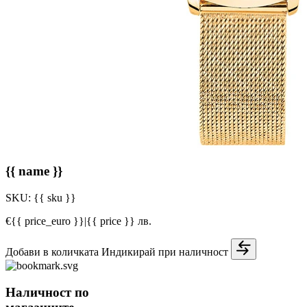
{{ name }}
SKU:
{{ sku }}
€{{ price_euro }}
|
{{ price }} лв.
Добави в количката
Индикирай при наличност
Наличност по