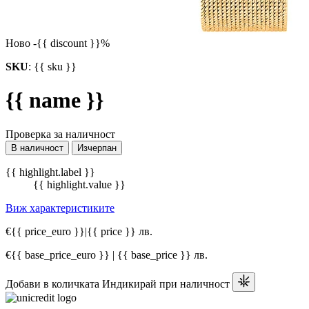
Ново
-{{ discount }}%
SKU
:
{{ sku }}
{{ name }}
Проверка за наличност
В наличност
Изчерпан
{{ highlight.label }}
{{ highlight.value }}
Виж характеристиките
€{{ price_euro }}
|
{{ price }} лв.
€{{ base_price_euro }} | {{ base_price }} лв.
Добави в количката
Индикирай при наличност