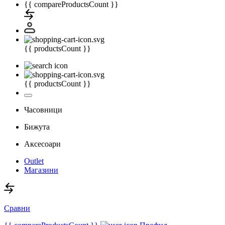
{{ compareProductsCount }}
{{ productsCount }}
{{ productsCount }}
Часовници
Бижута
Аксесоари
Outlet
Магазини
Сравни