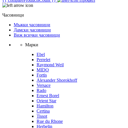
{{ compareProductsCount }}
Профил
Часовници
Мъжки часовници
Дамски часовници
Виж всички часовници
Марки
Ebel
Perrelet
Raymond Weil
MIDO
Fortis
Alexander Shorokhoff
Versace
Rado
Ernest Borel
Orient Star
Hamilton
Certina
Tissot
Rue du Rhone
Herbelin