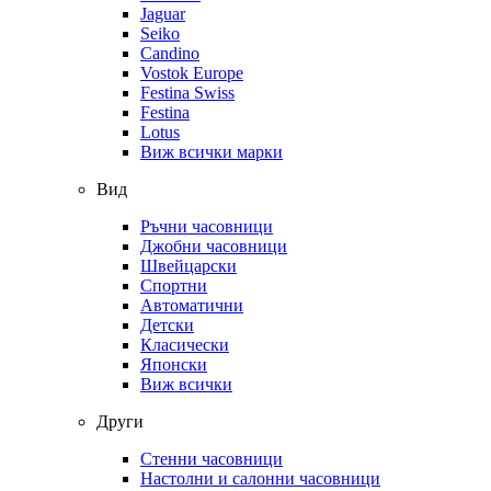
Jaguar
Seiko
Candino
Vostok Europe
Festina Swiss
Festina
Lotus
Виж всички марки
Вид
Ръчни часовници
Джобни часовници
Швейцарски
Спортни
Автоматични
Детски
Класически
Японски
Виж всички
Други
Стенни часовници
Настолни и салонни часовници