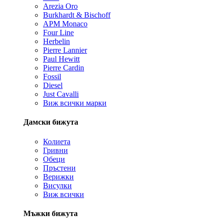
Arezia Oro
Burkhardt & Bischoff
APM Monaco
Four Line
Herbelin
Pierre Lannier
Paul Hewitt
Pierre Cardin
Fossil
Diesel
Just Cavalli
Виж всички марки
Дамски бижута
Колиета
Гривни
Обеци
Пръстени
Верижки
Висулки
Виж всички
Мъжки бижута