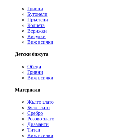
Гривни
Бутонели
Пръстени
Колиета
Верижки
Висулки
Виж всички
Детски бижута
Обеци
Гривни
Виж всички
Материали
Жълто злато
Бяло злато
Сребро
Розово злато
Диаманти
Титан
Виж всички