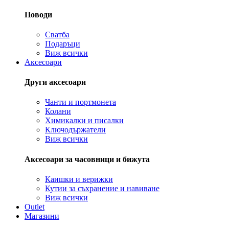
Поводи
Сватба
Подаръци
Виж всички
Аксесоари
Други аксесоари
Чанти и портмонета
Колани
Химикалки и писалки
Ключодържатели
Виж всички
Аксесоари за часовници и бижута
Каишки и верижки
Кутии за съхранение и навиване
Виж всички
Outlet
Магазини