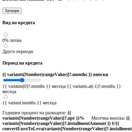
Затвори
Вид на кредита
0% лихва
Други периоди
Период на кредита
{{ variants[Number(rangeValue)]?.months }} вноски
{{ variants[0]?.months }} месеца
{{ variants.at(-1)?.months }}
месеца
{{ variant.months }} месеца
Годишен процент на разходите:
{{
variants[Number(rangeValue)]?.apr }}%
Месечна вноска:
{{
variants[Number(rangeValue)]?.installmentAmount }} €/{{
convertEuroToLeva(variants[Number(rangeValue)]?.installmen