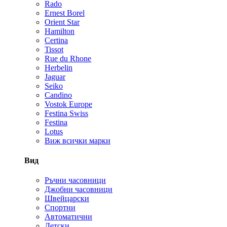
Rado
Ernest Borel
Orient Star
Hamilton
Certina
Tissot
Rue du Rhone
Herbelin
Jaguar
Seiko
Candino
Vostok Europe
Festina Swiss
Festina
Lotus
Виж всички марки
Вид
Ръчни часовници
Джобни часовници
Швейцарски
Спортни
Автоматични
Детски