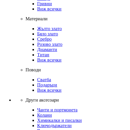
Гривни
Виж всички
Материали
Жълто злато
Бяло злато
Сребро
Розово злато
Диаманти
Титан
Виж всички
Поводи
Сватба
Подаръци
Виж всички
Други аксесоари
Чанти и портмонета
Колани
Химикалки и писалки
Ключодържатели