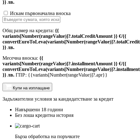
}} лв.
Искам първоначална вноска
Общ размер на кредита:
{{
variants[Number(rangeValue)]?.totalCreditAmount }} €/{{
convertEuroToLeva(variants[Number(rangeValue)]?.totalCredi
}} лв.
Месечна вноска:
{{
variants[Number(rangeValue)]?.installmentAmount }} €/{{
convertEuroToLeva(variants[Number(rangeValue)]?.installmen
}} лв.
ГПР: {{variants[Number(rangeValue)]?.apr}}
Купи на изплащане
Задължителни условия за кандидатстване за кредит
Навършени 18 години
Без лоша кредитна история
Бърза обработка на поръчките