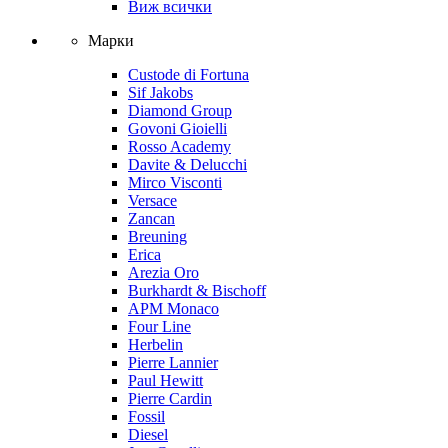
Виж всички
Марки
Custode di Fortuna
Sif Jakobs
Diamond Group
Govoni Gioielli
Rosso Academy
Davite & Delucchi
Mirco Visconti
Versace
Zancan
Breuning
Erica
Arezia Oro
Burkhardt & Bischoff
APM Monaco
Four Line
Herbelin
Pierre Lannier
Paul Hewitt
Pierre Cardin
Fossil
Diesel