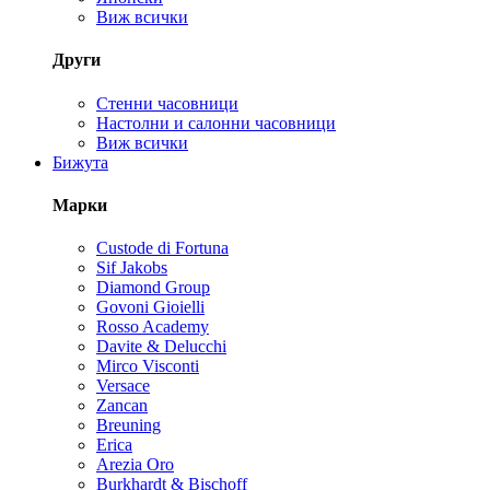
Виж всички
Други
Стенни часовници
Настолни и салонни часовници
Виж всички
Бижута
Марки
Custode di Fortuna
Sif Jakobs
Diamond Group
Govoni Gioielli
Rosso Academy
Davite & Delucchi
Mirco Visconti
Versace
Zancan
Breuning
Erica
Arezia Oro
Burkhardt & Bischoff