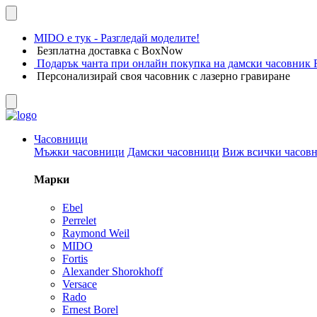
MIDO е тук - Разгледай моделите!
Безплатна доставка с BoxNow
Подарък чанта при онлайн покупка на дамски часовник F
Персонализирай своя часовник с лазерно гравиране
Часовници
Мъжки часовници
Дамски часовници
Виж всички часов
Марки
Ebel
Perrelet
Raymond Weil
MIDO
Fortis
Alexander Shorokhoff
Versace
Rado
Ernest Borel