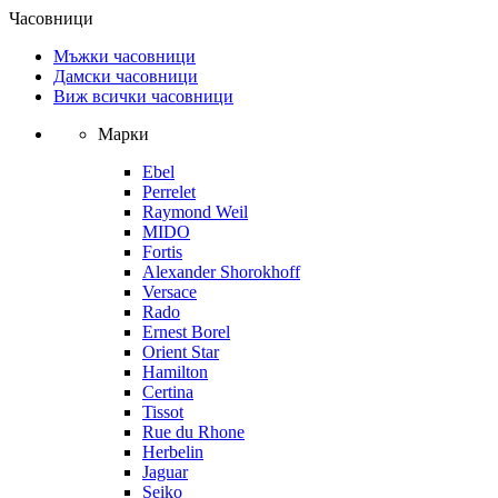
Часовници
Мъжки часовници
Дамски часовници
Виж всички часовници
Марки
Ebel
Perrelet
Raymond Weil
MIDO
Fortis
Alexander Shorokhoff
Versace
Rado
Ernest Borel
Orient Star
Hamilton
Certina
Tissot
Rue du Rhone
Herbelin
Jaguar
Seiko