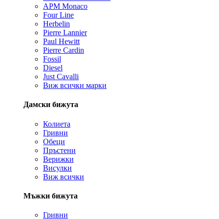
APM Monaco
Four Line
Herbelin
Pierre Lannier
Paul Hewitt
Pierre Cardin
Fossil
Diesel
Just Cavalli
Виж всички марки
Дамски бижута
Колиета
Гривни
Обеци
Пръстени
Верижки
Висулки
Виж всички
Мъжки бижута
Гривни