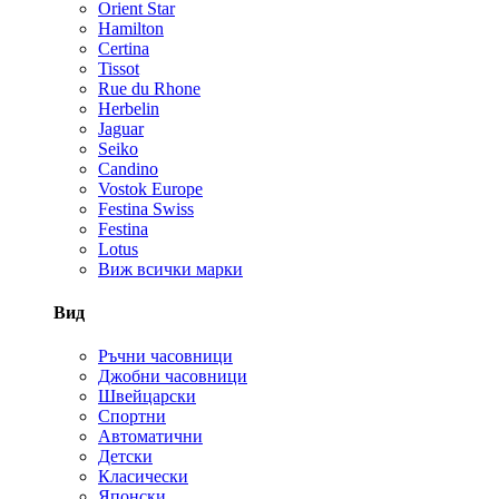
Orient Star
Hamilton
Certina
Tissot
Rue du Rhone
Herbelin
Jaguar
Seiko
Candino
Vostok Europe
Festina Swiss
Festina
Lotus
Виж всички марки
Вид
Ръчни часовници
Джобни часовници
Швейцарски
Спортни
Автоматични
Детски
Класически
Японски