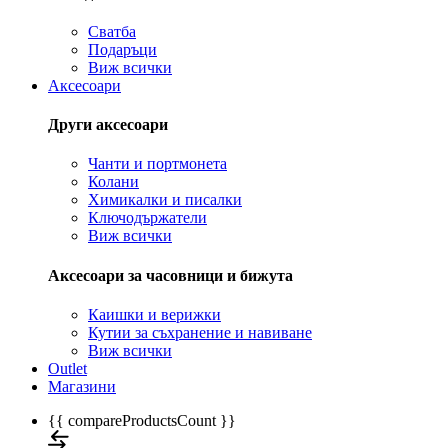
Сватба
Подаръци
Виж всички
Аксесоари
Други аксесоари
Чанти и портмонета
Колани
Химикалки и писалки
Ключодържатели
Виж всички
Аксесоари за часовници и бижута
Каишки и верижки
Кутии за съхранение и навиване
Виж всички
Outlet
Магазини
{{ compareProductsCount }}