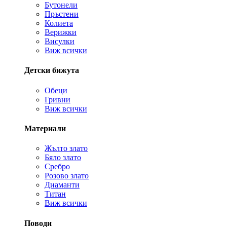
Бутонели
Пръстени
Колиета
Верижки
Висулки
Виж всички
Детски бижута
Обеци
Гривни
Виж всички
Материали
Жълто злато
Бяло злато
Сребро
Розово злато
Диаманти
Титан
Виж всички
Поводи