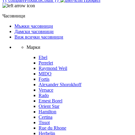
{{ compareProductsCount }}
Профил
Часовници
Мъжки часовници
Дамски часовници
Виж всички часовници
Марки
Ebel
Perrelet
Raymond Weil
MIDO
Fortis
Alexander Shorokhoff
Versace
Rado
Ernest Borel
Orient Star
Hamilton
Certina
Tissot
Rue du Rhone
Herbelin