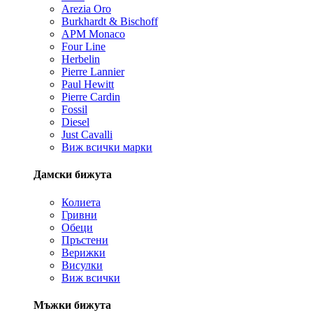
Arezia Oro
Burkhardt & Bischoff
APM Monaco
Four Line
Herbelin
Pierre Lannier
Paul Hewitt
Pierre Cardin
Fossil
Diesel
Just Cavalli
Виж всички марки
Дамски бижута
Колиета
Гривни
Обеци
Пръстени
Верижки
Висулки
Виж всички
Мъжки бижута