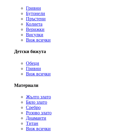
Гривни
Бутонели
Пръстени
Колиета
Верижки
Висулки
Виж всички
Детски бижута
Обеци
Гривни
Виж всички
Материали
Жълто злато
Бяло злато
Сребро
Розово злато
Диаманти
Титан
Виж всички