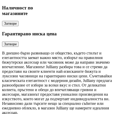
Наличност по
магазините
Затвори
Гарантирано ниска цена
Затвори
В днешно бързо развиващо се общество, където стилът и
елегантността заемат важно място, изборът на правилния
бижутерски аксесоар или часовник може да направи значимо
впечатление. Магазинът Julliany разбира това и се стреми да
предостави на своите клиенти най-изисканите бижута и
луксозни часовници на гарантирано ниски цени. Съчетавайки
класическата елегантност с модерния дизайн, Julliany предлага
разнообразие от избори за всеки вкус и стил. От деликатни
колиета, пръстени и обеци до впечатляващи гривни и
аксесоари, магазинът предоставя уникални произведения на
изкуството, които могат да подчертаят индивидуалността ви.
Независимо дали търсите нещо за специално събитие или
ежедневно облекло, в магазин Julliany ще намерите идеалния
аксесоар.