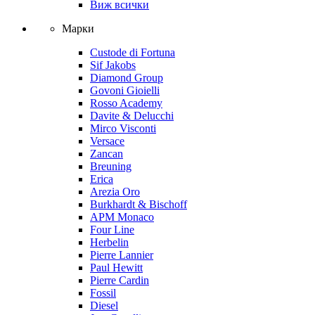
Виж всички
Марки
Custode di Fortuna
Sif Jakobs
Diamond Group
Govoni Gioielli
Rosso Academy
Davite & Delucchi
Mirco Visconti
Versace
Zancan
Breuning
Erica
Arezia Oro
Burkhardt & Bischoff
APM Monaco
Four Line
Herbelin
Pierre Lannier
Paul Hewitt
Pierre Cardin
Fossil
Diesel