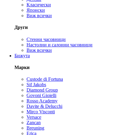
Класически
Японски
Виж всички
Други
Стенни часовници
Настолни и салонни часовници
Виж всички
Бижута
Марки
Custode di Fortuna
Sif Jakobs
Diamond Group
Govoni Gioielli
Rosso Academy
Davite & Delucchi
Mirco Visconti
Versace
Zancan
Breuning
Erica