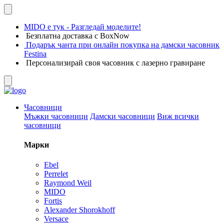
MIDO е тук - Разгледай моделите!
Безплатна доставка с BoxNow
Подарък чанта при онлайн покупка на дамски часовник
Festina
Персонализирай своя часовник с лазерно гравиране
Часовници
Мъжки часовници
Дамски часовници
Виж всички
часовници
Марки
Ebel
Perrelet
Raymond Weil
MIDO
Fortis
Alexander Shorokhoff
Versace