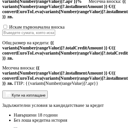
variants[Number(rangeValue)]?.apr }}%
Месечна вноска:
{{
variants[Number(rangeValue)]?.installmentAmount }} €/{{
convertEuroToLeva(variants[Number(rangeValue)]?.installmen
}} лв.
Искам първоначална вноска
Общ размер на кредита:
{{
variants[Number(rangeValue)]?.totalCreditAmount }} €/{{
convertEuroToLeva(variants[Number(rangeValue)]?.totalCredi
}} лв.
Месечна вноска:
{{
variants[Number(rangeValue)]?.installmentAmount }} €/{{
convertEuroToLeva(variants[Number(rangeValue)]?.installmen
}} лв.
ГПР: {{variants[Number(rangeValue)]?.apr}}
Купи на изплащане
Задължителни условия за кандидатстване за кредит
Навършени 18 години
Без лоша кредитна история