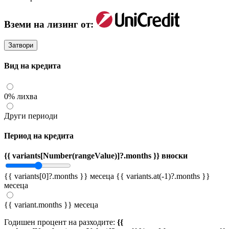
Вземи на лизинг от:
Затвори
Вид на кредита
0% лихва
Други периоди
Период на кредита
{{ variants[Number(rangeValue)]?.months }} вноски
{{ variants[0]?.months }} месеца
{{ variants.at(-1)?.months }}
месеца
{{ variant.months }} месеца
Годишен процент на разходите:
{{