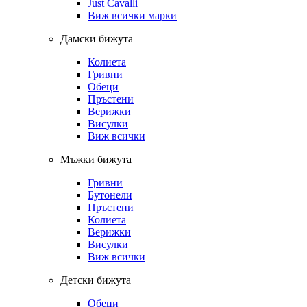
Just Cavalli
Виж всички марки
Дамски бижута
Колиета
Гривни
Обеци
Пръстени
Верижки
Висулки
Виж всички
Мъжки бижута
Гривни
Бутонели
Пръстени
Колиета
Верижки
Висулки
Виж всички
Детски бижута
Обеци