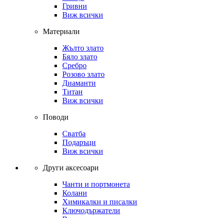
Гривни
Виж всички
Материали
Жълто злато
Бяло злато
Сребро
Розово злато
Диаманти
Титан
Виж всички
Поводи
Сватба
Подаръци
Виж всички
Други аксесоари
Чанти и портмонета
Колани
Химикалки и писалки
Ключодържатели