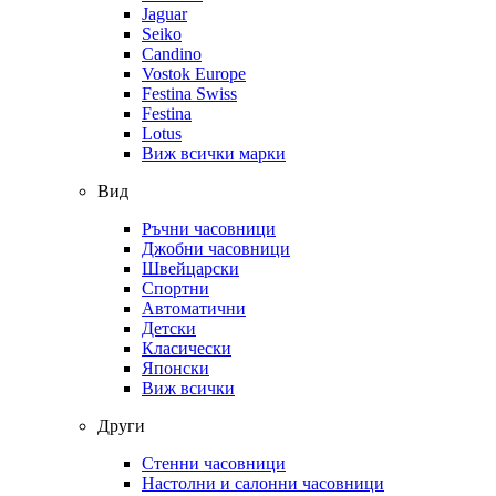
Jaguar
Seiko
Candino
Vostok Europe
Festina Swiss
Festina
Lotus
Виж всички марки
Вид
Ръчни часовници
Джобни часовници
Швейцарски
Спортни
Автоматични
Детски
Класически
Японски
Виж всички
Други
Стенни часовници
Настолни и салонни часовници