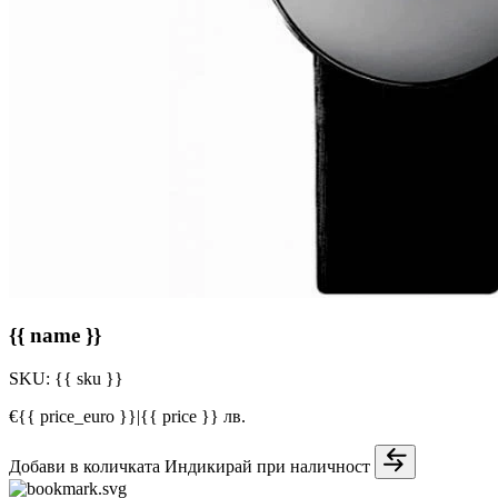
{{ name }}
SKU:
{{ sku }}
€{{ price_euro }}
|
{{ price }} лв.
Добави в количката
Индикирай при наличност