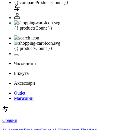
{{ compareProductsCount }}
{{ productsCount }}
{{ productsCount }}
Часовници
Бижута
Аксесоари
Outlet
Магазини
Сравни