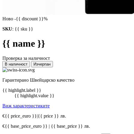
Ново
-{{ discount }}%
SKU
:
{{ sku }}
{{ name }}
Проверка за наличност
В наличност
Изчерпан
Гарантирано Швейцарско качество
{{ highlight.label }}
{{ highlight.value }}
Виж характеристиките
€{{ price_euro }}
|
{{ price }} лв.
€{{ base_price_euro }} | {{ base_price }} лв.