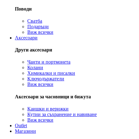
Поводи
Сватба
Подаръци
Виж всички
Аксесоари
Други аксесоари
Чанти и портмонета
Колани
Химикалки и писалки
Ключодържатели
Виж всички
Аксесоари за часовници и бижута
Каишки и верижки
Кутии за съхранение и навиване
Виж всички
Outlet
Магазини