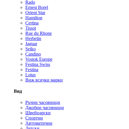
Rado
Ernest Borel
Orient Star
Hamilton
Certina
Tissot
Rue du Rhone
Herbelin
Jaguar
Seiko
Candino
Vostok Europe
Festina Swiss
Festina
Lotus
Виж всички марки
Вид
Ръчни часовници
Джобни часовници
Швейцарски
Спортни
Автоматични
Детски