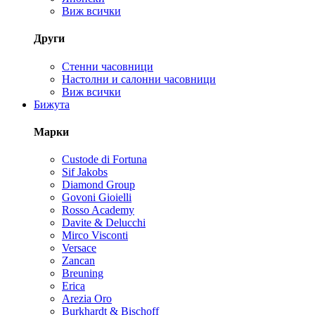
Виж всички
Други
Стенни часовници
Настолни и салонни часовници
Виж всички
Бижута
Марки
Custode di Fortuna
Sif Jakobs
Diamond Group
Govoni Gioielli
Rosso Academy
Davite & Delucchi
Mirco Visconti
Versace
Zancan
Breuning
Erica
Arezia Oro
Burkhardt & Bischoff