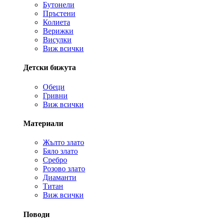
Бутонели
Пръстени
Колиета
Верижки
Висулки
Виж всички
Детски бижута
Обеци
Гривни
Виж всички
Материали
Жълто злато
Бяло злато
Сребро
Розово злато
Диаманти
Титан
Виж всички
Поводи