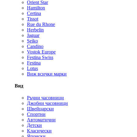
Orient Star
Hamilton
Certina
Tissot
Rue du Rhone
Herbelin
Jaguar
Seiko
Candino
Vostok Europe
Festina Swiss
Festina
Lotus
Виж всички марки
Вид
Ръчни часовници
Джобни часовници
Швейцарски
Спортни
Автоматични
Детски
Класически
Японски