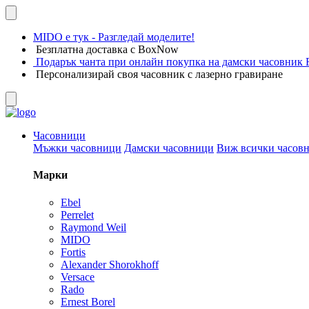
MIDO е тук - Разгледай моделите!
Безплатна доставка с BoxNow
Подарък чанта при онлайн покупка на дамски часовник F
Персонализирай своя часовник с лазерно гравиране
Часовници
Мъжки часовници
Дамски часовници
Виж всички часов
Марки
Ebel
Perrelet
Raymond Weil
MIDO
Fortis
Alexander Shorokhoff
Versace
Rado
Ernest Borel