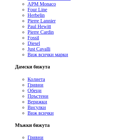
APM Monaco
Four Line
Herbelin
Pierre Lannier
Paul Hewitt
Pierre Cardin
Fossil
Diesel
Just Cavalli
Виж всички марки
Дамски бижута
Колиета
Гривни
Обеци
Пръстени
Верижки
Висулки
Виж всички
Мъжки бижута
Гривни