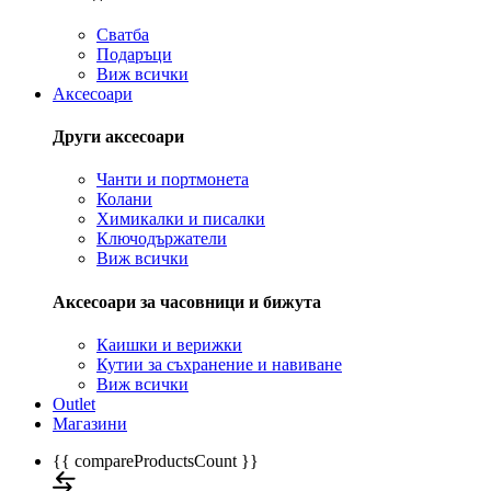
Сватба
Подаръци
Виж всички
Аксесоари
Други аксесоари
Чанти и портмонета
Колани
Химикалки и писалки
Ключодържатели
Виж всички
Аксесоари за часовници и бижута
Каишки и верижки
Кутии за съхранение и навиване
Виж всички
Outlet
Магазини
{{ compareProductsCount }}