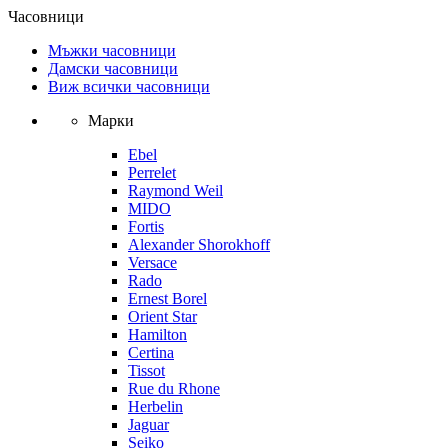
Часовници
Мъжки часовници
Дамски часовници
Виж всички часовници
Марки
Ebel
Perrelet
Raymond Weil
MIDO
Fortis
Alexander Shorokhoff
Versace
Rado
Ernest Borel
Orient Star
Hamilton
Certina
Tissot
Rue du Rhone
Herbelin
Jaguar
Seiko