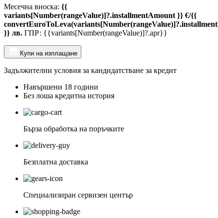
Месечна вноска:
{{
variants[Number(rangeValue)]?.installmentAmount }} €/{{
convertEuroToLeva(variants[Number(rangeValue)]?.installmen
}} лв.
ГПР: {{variants[Number(rangeValue)]?.apr}}
Купи на изплащане
Задължителни условия за кандидатстване за кредит
Навършени 18 години
Без лоша кредитна история
Бърза обработка на поръчките
Безплатна доставка
Специализиран сервизен център