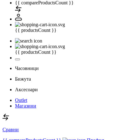
{{ compareProductsCount }}
{{ productsCount }}
{{ productsCount }}
Часовници
Бижута
Аксесоари
Outlet
Магазини
Сравни