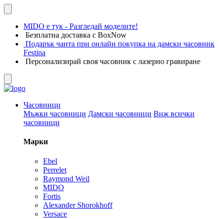
MIDO е тук - Разгледай моделите!
Безплатна доставка с BoxNow
Подарък чанта при онлайн покупка на дамски часовник
Festina
Персонализирай своя часовник с лазерно гравиране
Часовници
Мъжки часовници
Дамски часовници
Виж всички
часовници
Марки
Ebel
Perrelet
Raymond Weil
MIDO
Fortis
Alexander Shorokhoff
Versace