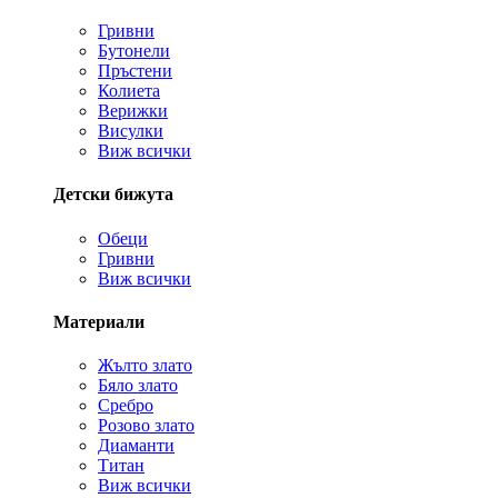
Гривни
Бутонели
Пръстени
Колиета
Верижки
Висулки
Виж всички
Детски бижута
Обеци
Гривни
Виж всички
Материали
Жълто злато
Бяло злато
Сребро
Розово злато
Диаманти
Титан
Виж всички