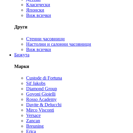
Класически
Японски
Виж всички
Други
Стенни часовници
Настолни и салонни часовници
Виж всички
Бижута
Марки
Custode di Fortuna
Sif Jakobs
Diamond Group
Govoni Gioielli
Rosso Academy
Davite & Delucchi
Mirco Visconti
Versace
Zancan
Breuning
Erica