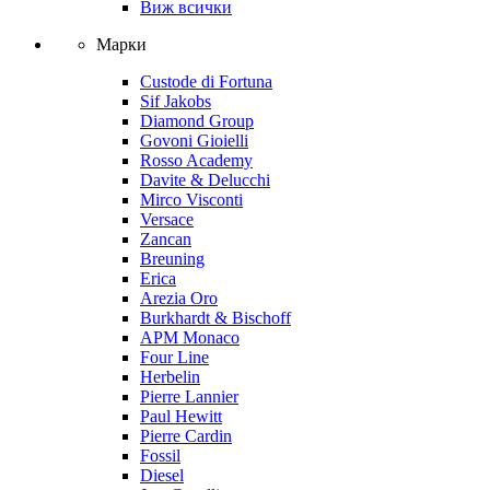
Виж всички
Марки
Custode di Fortuna
Sif Jakobs
Diamond Group
Govoni Gioielli
Rosso Academy
Davite & Delucchi
Mirco Visconti
Versace
Zancan
Breuning
Erica
Arezia Oro
Burkhardt & Bischoff
APM Monaco
Four Line
Herbelin
Pierre Lannier
Paul Hewitt
Pierre Cardin
Fossil
Diesel