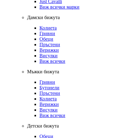
Just Cavalli
Виж всички марки
Дамски бижута
Колиета
Гривни
Обеци
Пръстени
Верижки
Висулки
Виж всички
Мъжки бижута
Гривни
Бутонели
Пръстени
Колиета
Верижки
Висулки
Виж всички
Детски бижута
Обеци