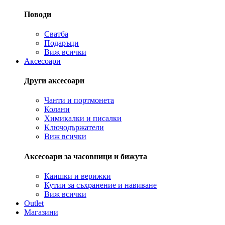
Поводи
Сватба
Подаръци
Виж всички
Аксесоари
Други аксесоари
Чанти и портмонета
Колани
Химикалки и писалки
Ключодържатели
Виж всички
Аксесоари за часовници и бижута
Каишки и верижки
Кутии за съхранение и навиване
Виж всички
Outlet
Магазини