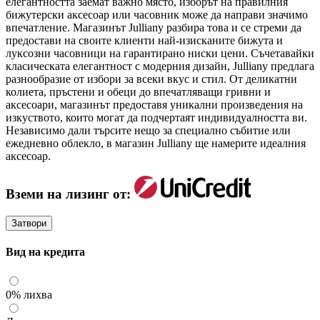
елегантността заемат важно място, изборът на правилния
бижутерски аксесоар или часовник може да направи значимо
впечатление. Магазинът Julliany разбира това и се стреми да
предостави на своите клиенти най-изисканите бижута и
луксозни часовници на гарантирано ниски цени. Съчетавайки
класическата елегантност с модерния дизайн, Julliany предлага
разнообразие от избори за всеки вкус и стил. От деликатни
колиета, пръстени и обеци до впечатляващи гривни и
аксесоари, магазинът предоставя уникални произведения на
изкуството, които могат да подчертаят индивидуалността ви.
Независимо дали търсите нещо за специално събитие или
ежедневно облекло, в магазин Julliany ще намерите идеалния
аксесоар.
Вземи на лизинг от:
Затвори
Вид на кредита
0% лихва