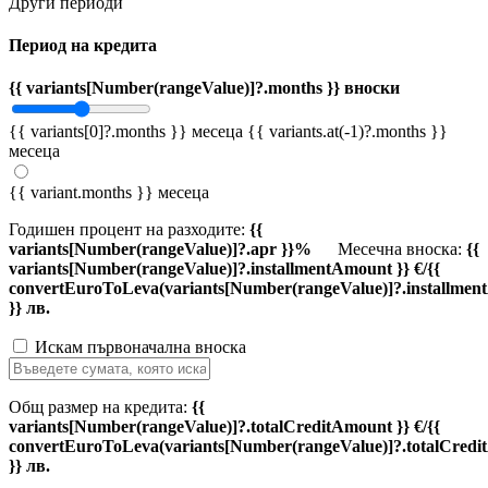
Други периоди
Период на кредита
{{ variants[Number(rangeValue)]?.months }} вноски
{{ variants[0]?.months }} месеца
{{ variants.at(-1)?.months }}
месеца
{{ variant.months }} месеца
Годишен процент на разходите:
{{
variants[Number(rangeValue)]?.apr }}%
Месечна вноска:
{{
variants[Number(rangeValue)]?.installmentAmount }} €/{{
convertEuroToLeva(variants[Number(rangeValue)]?.installmen
}} лв.
Искам първоначална вноска
Общ размер на кредита:
{{
variants[Number(rangeValue)]?.totalCreditAmount }} €/{{
convertEuroToLeva(variants[Number(rangeValue)]?.totalCredi
}} лв.