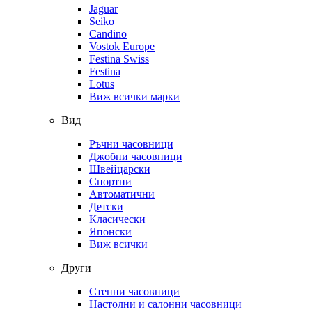
Jaguar
Seiko
Candino
Vostok Europe
Festina Swiss
Festina
Lotus
Виж всички марки
Вид
Ръчни часовници
Джобни часовници
Швейцарски
Спортни
Автоматични
Детски
Класически
Японски
Виж всички
Други
Стенни часовници
Настолни и салонни часовници