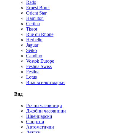
Rado
Ernest Borel
Orient Star
Hamilton
Certina
Tissot
Rue du Rhone
Herbelin
Jaguar
Seiko
Candino
Vostok Europe
Festina Swiss
Festina
Lotus
Виж всички марки
Вид
Ръчни часовници
Джобни часовници
Швейцарски
Спортни
Автоматични
Детски