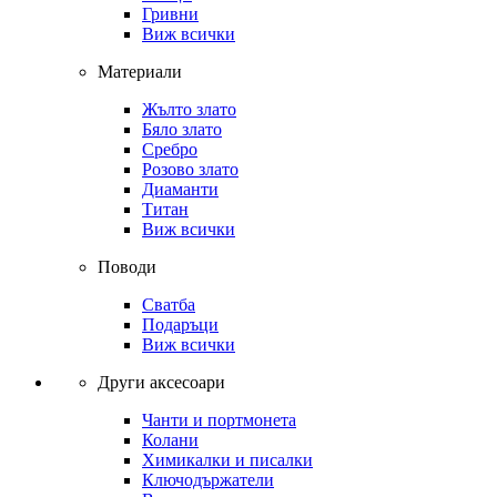
Гривни
Виж всички
Материали
Жълто злато
Бяло злато
Сребро
Розово злато
Диаманти
Титан
Виж всички
Поводи
Сватба
Подаръци
Виж всички
Други аксесоари
Чанти и портмонета
Колани
Химикалки и писалки
Ключодържатели