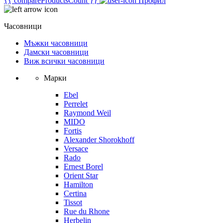
{{ compareProductsCount }}
Профил
Часовници
Мъжки часовници
Дамски часовници
Виж всички часовници
Марки
Ebel
Perrelet
Raymond Weil
MIDO
Fortis
Alexander Shorokhoff
Versace
Rado
Ernest Borel
Orient Star
Hamilton
Certina
Tissot
Rue du Rhone
Herbelin