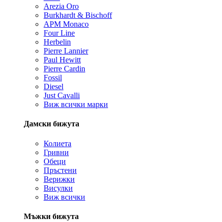
Arezia Oro
Burkhardt & Bischoff
APM Monaco
Four Line
Herbelin
Pierre Lannier
Paul Hewitt
Pierre Cardin
Fossil
Diesel
Just Cavalli
Виж всички марки
Дамски бижута
Колиета
Гривни
Обеци
Пръстени
Верижки
Висулки
Виж всички
Мъжки бижута