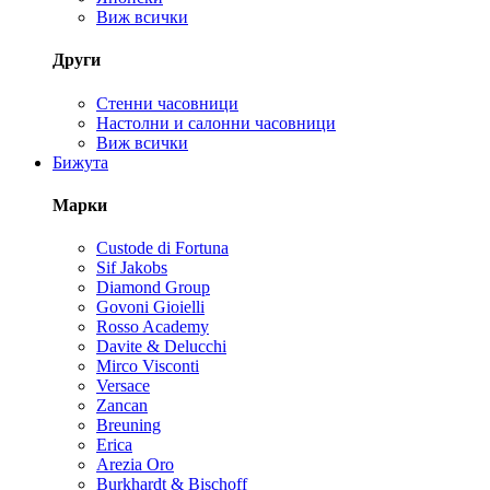
Виж всички
Други
Стенни часовници
Настолни и салонни часовници
Виж всички
Бижута
Марки
Custode di Fortuna
Sif Jakobs
Diamond Group
Govoni Gioielli
Rosso Academy
Davite & Delucchi
Mirco Visconti
Versace
Zancan
Breuning
Erica
Arezia Oro
Burkhardt & Bischoff