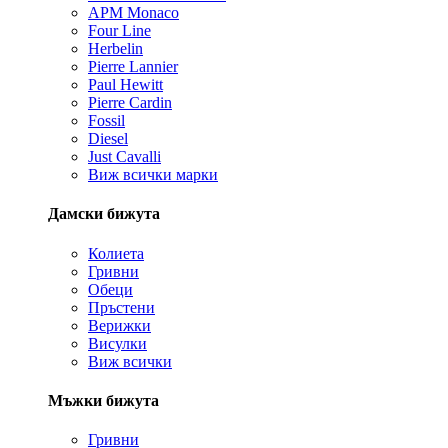
APM Monaco
Four Line
Herbelin
Pierre Lannier
Paul Hewitt
Pierre Cardin
Fossil
Diesel
Just Cavalli
Виж всички марки
Дамски бижута
Колиета
Гривни
Обеци
Пръстени
Верижки
Висулки
Виж всички
Мъжки бижута
Гривни