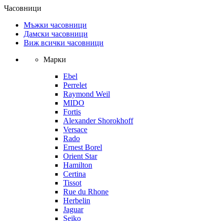
Часовници
Мъжки часовници
Дамски часовници
Виж всички часовници
Марки
Ebel
Perrelet
Raymond Weil
MIDO
Fortis
Alexander Shorokhoff
Versace
Rado
Ernest Borel
Orient Star
Hamilton
Certina
Tissot
Rue du Rhone
Herbelin
Jaguar
Seiko