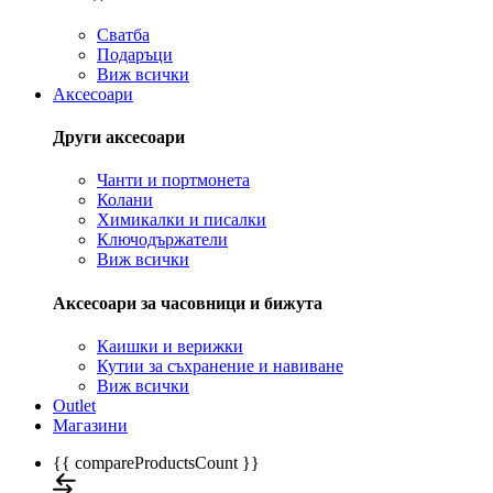
Сватба
Подаръци
Виж всички
Аксесоари
Други аксесоари
Чанти и портмонета
Колани
Химикалки и писалки
Ключодържатели
Виж всички
Аксесоари за часовници и бижута
Каишки и верижки
Кутии за съхранение и навиване
Виж всички
Outlet
Магазини
{{ compareProductsCount }}