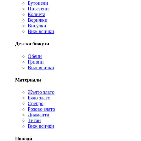
Бутонели
Пръстени
Колиета
Верижки
Висулки
Виж всички
Детски бижута
Обеци
Гривни
Виж всички
Материали
Жълто злато
Бяло злато
Сребро
Розово злато
Диаманти
Титан
Виж всички
Поводи