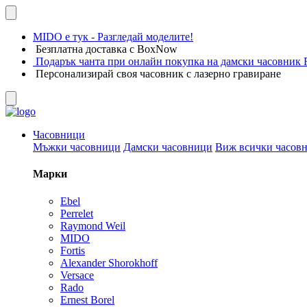
MIDO е тук - Разгледай моделите!
Безплатна доставка с BoxNow
Подарък чанта при онлайн покупка на дамски часовник F
Персонализирай своя часовник с лазерно гравиране
Часовници
Мъжки часовници
Дамски часовници
Виж всички часов
Марки
Ebel
Perrelet
Raymond Weil
MIDO
Fortis
Alexander Shorokhoff
Versace
Rado
Ernest Borel