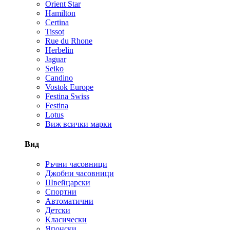
Orient Star
Hamilton
Certina
Tissot
Rue du Rhone
Herbelin
Jaguar
Seiko
Candino
Vostok Europe
Festina Swiss
Festina
Lotus
Виж всички марки
Вид
Ръчни часовници
Джобни часовници
Швейцарски
Спортни
Автоматични
Детски
Класически
Японски