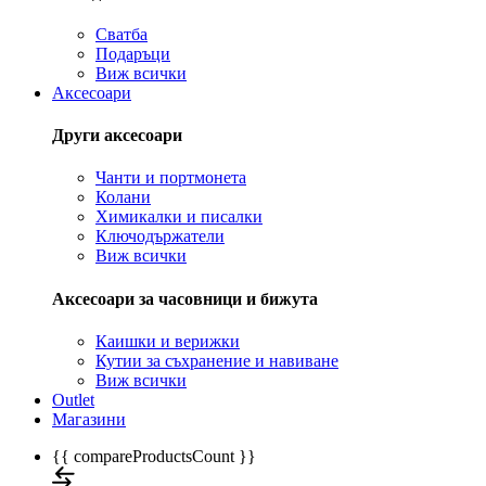
Сватба
Подаръци
Виж всички
Аксесоари
Други аксесоари
Чанти и портмонета
Колани
Химикалки и писалки
Ключодържатели
Виж всички
Аксесоари за часовници и бижута
Каишки и верижки
Кутии за съхранение и навиване
Виж всички
Outlet
Магазини
{{ compareProductsCount }}