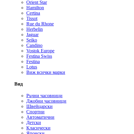
Orient Star
Hamilton
Certina
Tissot
Rue du Rhone
Herbelin
Jaguar
Seiko
Candino
Vostok Europe
Festina Swiss
Festina
Lotus
Виж всички марки
Вид
Ръчни часовници
Джобни часовници
Швейцарски
Спортни
Автоматични
Детски
Класически
Японски