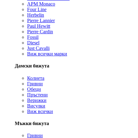
APM Monaco
Four Line
Herbelin
Pierre Lannier
Paul Hewitt
Pierre Cardin
Fossil
Diesel
Just Cavalli
Виж всички марки
Дамски бижута
Колиета
Гривни
Обеци
Пръстени
Верижки
Висулки
Виж всички
Мъжки бижута
Гривни