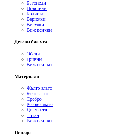
Бутонели
Пръстени
Колиета
Верижки
Висулки
Виж всички
Детски бижута
Обеци
Гривни
Виж всички
Материали
Жълто злато
Бяло злато
Сребро
Розово злато
Диаманти
Титан
Виж всички
Поводи