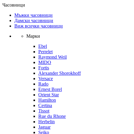
Часовници
Мъжки часовници
Дамски часовници
Виж всички часовници
Марки
Ebel
Perrelet
Raymond Weil
MIDO
Fortis
Alexander Shorokhoff
Versace
Rado
Ernest Borel
Orient Star
Hamilton
Certina
Tissot
Rue du Rhone
Herbelin
Jaguar
Seiko