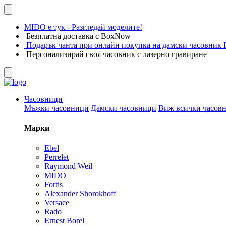
MIDO е тук - Разгледай моделите!
Безплатна доставка с BoxNow
Подарък чанта при онлайн покупка на дамски часовник F
Персонализирай своя часовник с лазерно гравиране
Часовници
Мъжки часовници
Дамски часовници
Виж всички часов
Марки
Ebel
Perrelet
Raymond Weil
MIDO
Fortis
Alexander Shorokhoff
Versace
Rado
Ernest Borel