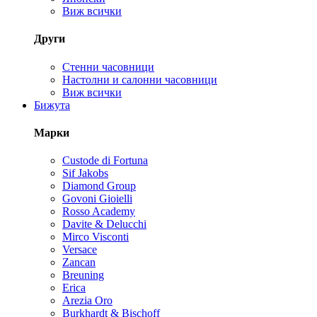
Виж всички
Други
Стенни часовници
Настолни и салонни часовници
Виж всички
Бижута
Марки
Custode di Fortuna
Sif Jakobs
Diamond Group
Govoni Gioielli
Rosso Academy
Davite & Delucchi
Mirco Visconti
Versace
Zancan
Breuning
Erica
Arezia Oro
Burkhardt & Bischoff