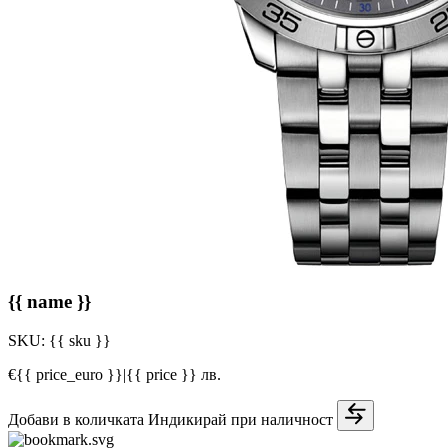
{{ name }}
SKU:
{{ sku }}
€{{ price_euro }}
|
{{ price }} лв.
Добави в количката
Индикирай при наличност