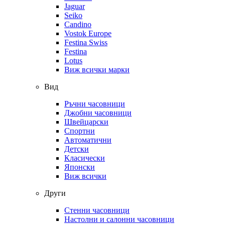
Jaguar
Seiko
Candino
Vostok Europe
Festina Swiss
Festina
Lotus
Виж всички марки
Вид
Ръчни часовници
Джобни часовници
Швейцарски
Спортни
Автоматични
Детски
Класически
Японски
Виж всички
Други
Стенни часовници
Настолни и салонни часовници