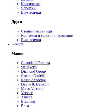
Класически
Японски
Виж всички
Други
Стенни часовници
Настолни и салонни часовници
Виж всички
Бижута
Марки
Custode di Fortuna
Sif Jakobs
Diamond Group
Govoni Gioielli
Rosso Academy
Davite & Delucchi
Mirco Visconti
Versace
Zancan
Breuning
Erica