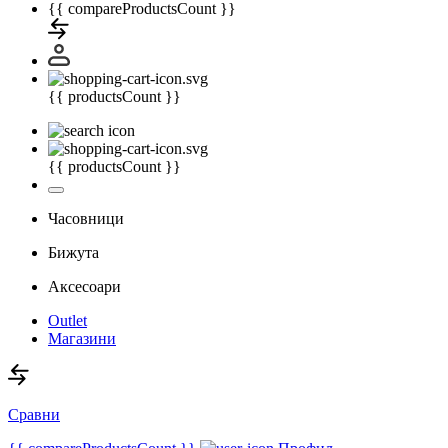
{{ compareProductsCount }}
{{ productsCount }}
{{ productsCount }}
Часовници
Бижута
Аксесоари
Outlet
Магазини
Сравни