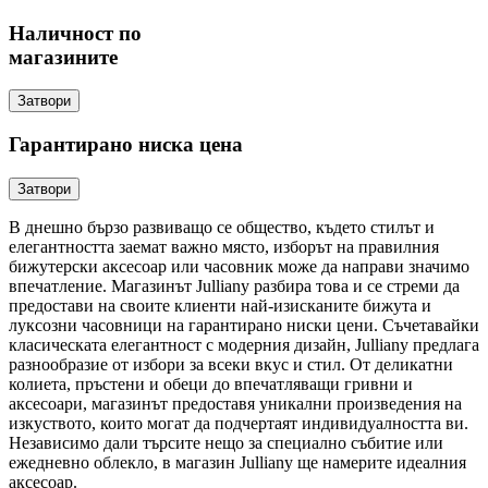
Наличност по
магазините
Затвори
Гарантирано ниска цена
Затвори
В днешно бързо развиващо се общество, където стилът и
елегантността заемат важно място, изборът на правилния
бижутерски аксесоар или часовник може да направи значимо
впечатление. Магазинът Julliany разбира това и се стреми да
предостави на своите клиенти най-изисканите бижута и
луксозни часовници на гарантирано ниски цени. Съчетавайки
класическата елегантност с модерния дизайн, Julliany предлага
разнообразие от избори за всеки вкус и стил. От деликатни
колиета, пръстени и обеци до впечатляващи гривни и
аксесоари, магазинът предоставя уникални произведения на
изкуството, които могат да подчертаят индивидуалността ви.
Независимо дали търсите нещо за специално събитие или
ежедневно облекло, в магазин Julliany ще намерите идеалния
аксесоар.