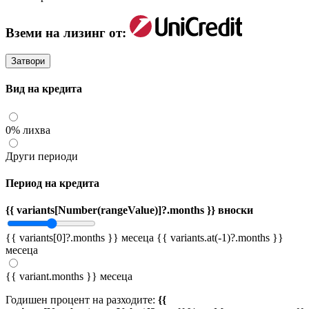
Вземи на лизинг от:
Затвори
Вид на кредита
0% лихва
Други периоди
Период на кредита
{{ variants[Number(rangeValue)]?.months }} вноски
{{ variants[0]?.months }} месеца
{{ variants.at(-1)?.months }}
месеца
{{ variant.months }} месеца
Годишен процент на разходите:
{{