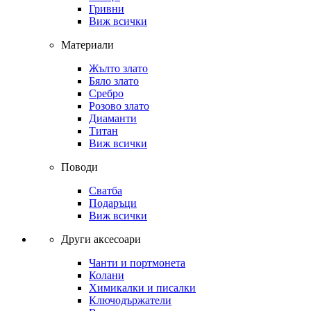
Гривни
Виж всички
Материали
Жълто злато
Бяло злато
Сребро
Розово злато
Диаманти
Титан
Виж всички
Поводи
Сватба
Подаръци
Виж всички
Други аксесоари
Чанти и портмонета
Колани
Химикалки и писалки
Ключодържатели