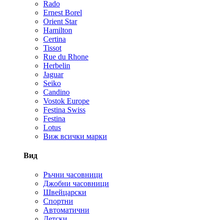
Rado
Ernest Borel
Orient Star
Hamilton
Certina
Tissot
Rue du Rhone
Herbelin
Jaguar
Seiko
Candino
Vostok Europe
Festina Swiss
Festina
Lotus
Виж всички марки
Вид
Ръчни часовници
Джобни часовници
Швейцарски
Спортни
Автоматични
Детски