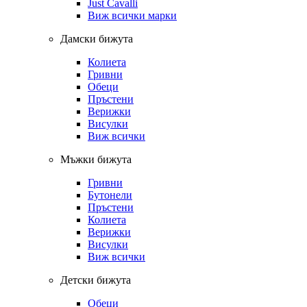
Just Cavalli
Виж всички марки
Дамски бижута
Колиета
Гривни
Обеци
Пръстени
Верижки
Висулки
Виж всички
Мъжки бижута
Гривни
Бутонели
Пръстени
Колиета
Верижки
Висулки
Виж всички
Детски бижута
Обеци