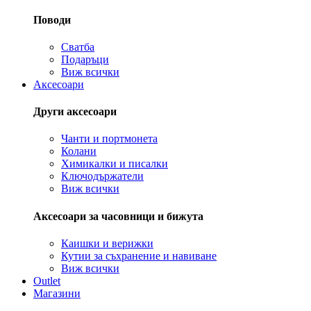
Поводи
Сватба
Подаръци
Виж всички
Аксесоари
Други аксесоари
Чанти и портмонета
Колани
Химикалки и писалки
Ключодържатели
Виж всички
Аксесоари за часовници и бижута
Каишки и верижки
Кутии за съхранение и навиване
Виж всички
Outlet
Магазини