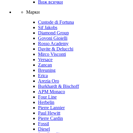
Виж всички
Марки
Custode di Fortuna
Sif Jakobs
Diamond Group
Govoni Gioielli
Rosso Academy
Davite & Delucchi
Mirco Visconti
Versace
Zancan
Breuning
Erica
Arezia Oro
Burkhardt & Bischoff
APM Monaco
Four Line
Herbelin
Pierre Lannier
Paul Hewitt
Pierre Cardin
Fossil
Diesel