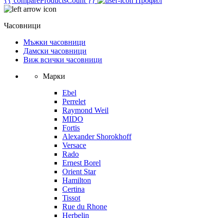
{{ compareProductsCount }}
Профил
Часовници
Мъжки часовници
Дамски часовници
Виж всички часовници
Марки
Ebel
Perrelet
Raymond Weil
MIDO
Fortis
Alexander Shorokhoff
Versace
Rado
Ernest Borel
Orient Star
Hamilton
Certina
Tissot
Rue du Rhone
Herbelin