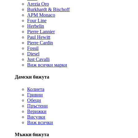
Arezia Oro
Burkhardt & Bischoff
APM Monaco
Four Line
Herbelin
Pierre Lannier
Paul Hewitt
Pierre Cardin
Fossil
Diesel
Just Cavalli
Виж всички марки
Дамски бижута
Колиета
Гривни
Обеци
Пръстени
Верижки
Висулки
Виж всички
Мъжки бижута