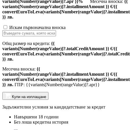
variants[Number(rangeValue)]?.apr }}%
Месечна вноска:
{{
variants[Number(rangeValue)]?.installmentAmount }} €/{{
convertEuroToLeva(variants[Number(rangeValue)]?.installmen
}} лв.
Искам първоначална вноска
Общ размер на кредита:
{{
variants[Number(rangeValue)]?.totalCreditAmount }} €/{{
convertEuroToLeva(variants[Number(rangeValue)]?.totalCredi
}} лв.
Месечна вноска:
{{
variants[Number(rangeValue)]?.installmentAmount }} €/{{
convertEuroToLeva(variants[Number(rangeValue)]?.installmen
}} лв.
ГПР: {{variants[Number(rangeValue)]?.apr}}
Купи на изплащане
Задължителни условия за кандидатстване за кредит
Навършени 18 години
Без лоша кредитна история