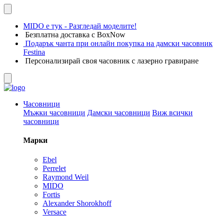
MIDO е тук - Разгледай моделите!
Безплатна доставка с BoxNow
Подарък чанта при онлайн покупка на дамски часовник
Festina
Персонализирай своя часовник с лазерно гравиране
Часовници
Мъжки часовници
Дамски часовници
Виж всички
часовници
Марки
Ebel
Perrelet
Raymond Weil
MIDO
Fortis
Alexander Shorokhoff
Versace