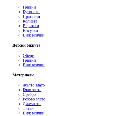
Гривни
Бутонели
Пръстени
Колиета
Верижки
Висулки
Виж всички
Детски бижута
Обеци
Гривни
Виж всички
Материали
Жълто злато
Бяло злато
Сребро
Розово злато
Диаманти
Титан
Виж всички