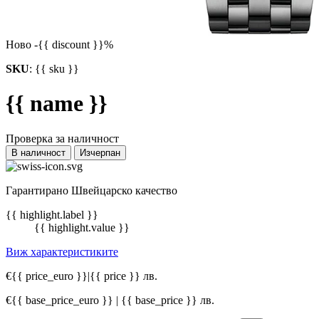
Ново
-{{ discount }}%
SKU
:
{{ sku }}
{{ name }}
Проверка за наличност
В наличност
Изчерпан
Гарантирано Швейцарско качество
{{ highlight.label }}
{{ highlight.value }}
Виж характеристиките
€{{ price_euro }}
|
{{ price }} лв.
€{{ base_price_euro }} | {{ base_price }} лв.