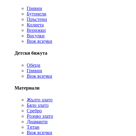
Гривни
Бутонели
Пръстени
Колиета
Верижки
Висулки
Виж всички
Детски бижута
Обеци
Гривни
Виж всички
Материали
Жълто злато
Бяло злато
Сребро
Розово злато
Диаманти
Титан
Виж всички