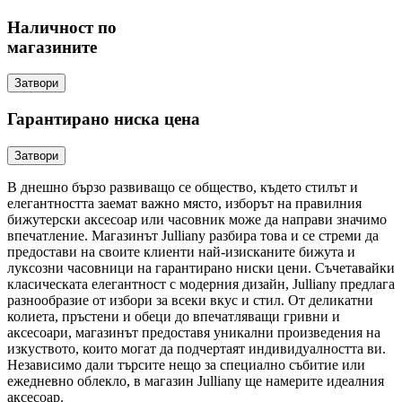
Наличност по
магазините
Затвори
Гарантирано ниска цена
Затвори
В днешно бързо развиващо се общество, където стилът и
елегантността заемат важно място, изборът на правилния
бижутерски аксесоар или часовник може да направи значимо
впечатление. Магазинът Julliany разбира това и се стреми да
предостави на своите клиенти най-изисканите бижута и
луксозни часовници на гарантирано ниски цени. Съчетавайки
класическата елегантност с модерния дизайн, Julliany предлага
разнообразие от избори за всеки вкус и стил. От деликатни
колиета, пръстени и обеци до впечатляващи гривни и
аксесоари, магазинът предоставя уникални произведения на
изкуството, които могат да подчертаят индивидуалността ви.
Независимо дали търсите нещо за специално събитие или
ежедневно облекло, в магазин Julliany ще намерите идеалния
аксесоар.