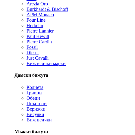
Arezia Oro
Burkhardt & Bischoff
APM Monaco
Four Line
Herbelin
Pierre Lannier
Paul Hewitt
Pierre Cardin
Fossil
Diesel
Just Cavalli
Виж всички марки
Дамски бижута
Колиета
Гривни
Обеци
Пръстени
Верижки
Висулки
Виж всички
Мъжки бижута