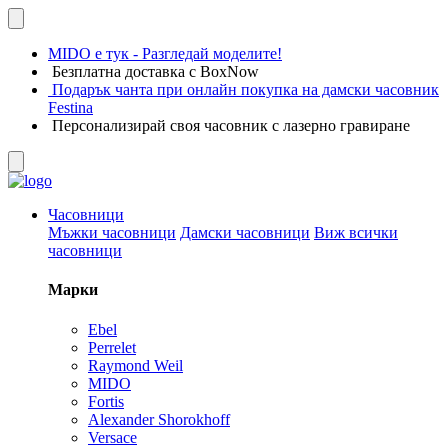
MIDO е тук - Разгледай моделите!
Безплатна доставка с BoxNow
Подарък чанта при онлайн покупка на дамски часовник
Festina
Персонализирай своя часовник с лазерно гравиране
Часовници
Мъжки часовници
Дамски часовници
Виж всички
часовници
Марки
Ebel
Perrelet
Raymond Weil
MIDO
Fortis
Alexander Shorokhoff
Versace