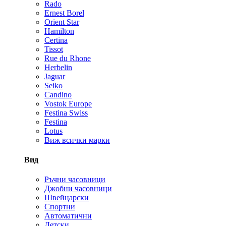
Rado
Ernest Borel
Orient Star
Hamilton
Certina
Tissot
Rue du Rhone
Herbelin
Jaguar
Seiko
Candino
Vostok Europe
Festina Swiss
Festina
Lotus
Виж всички марки
Вид
Ръчни часовници
Джобни часовници
Швейцарски
Спортни
Автоматични
Детски