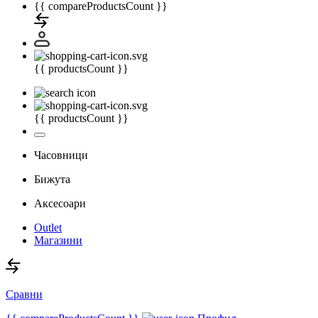
{{ compareProductsCount }}
{{ productsCount }}
{{ productsCount }}
Часовници
Бижута
Аксесоари
Outlet
Магазини
Сравни