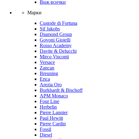
Виж всички
Марки
Custode di Fortuna
Sif Jakobs
Diamond Group
Govoni Gioielli
Rosso Academy
Davite & Delucchi
Mirco Visconti
Versace
Zancan
Breuning
Erica
Arezia Oro
Burkhardt & Bischoff
APM Monaco
Four Line
Herbelin
Pierre Lannier
Paul Hewitt
Pierre Cardin
Fossil
Diesel