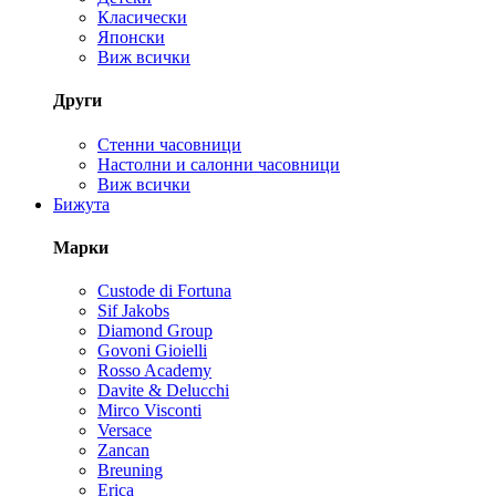
Класически
Японски
Виж всички
Други
Стенни часовници
Настолни и салонни часовници
Виж всички
Бижута
Марки
Custode di Fortuna
Sif Jakobs
Diamond Group
Govoni Gioielli
Rosso Academy
Davite & Delucchi
Mirco Visconti
Versace
Zancan
Breuning
Erica