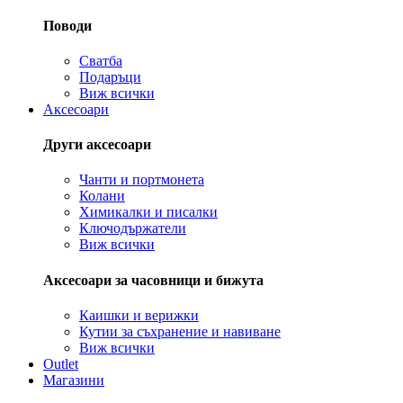
Поводи
Сватба
Подаръци
Виж всички
Аксесоари
Други аксесоари
Чанти и портмонета
Колани
Химикалки и писалки
Ключодържатели
Виж всички
Аксесоари за часовници и бижута
Каишки и верижки
Кутии за съхранение и навиване
Виж всички
Outlet
Магазини