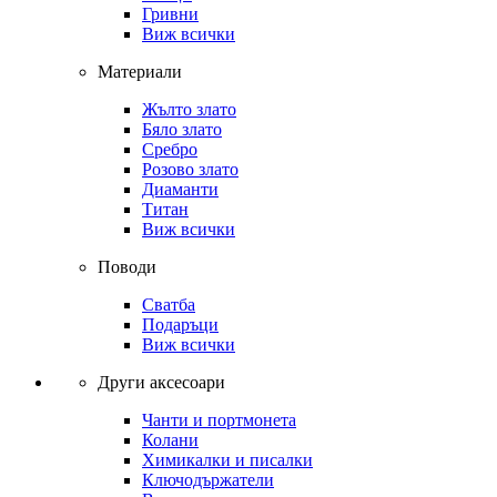
Гривни
Виж всички
Материали
Жълто злато
Бяло злато
Сребро
Розово злато
Диаманти
Титан
Виж всички
Поводи
Сватба
Подаръци
Виж всички
Други аксесоари
Чанти и портмонета
Колани
Химикалки и писалки
Ключодържатели