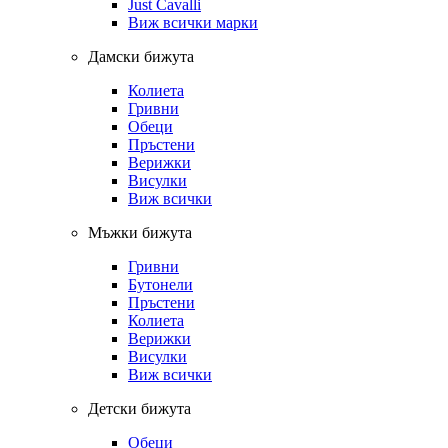
Just Cavalli
Виж всички марки
Дамски бижута
Колиета
Гривни
Обеци
Пръстени
Верижки
Висулки
Виж всички
Мъжки бижута
Гривни
Бутонели
Пръстени
Колиета
Верижки
Висулки
Виж всички
Детски бижута
Обеци