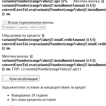
variants[Number(rangeValue)]?.apr }}%
Месечна вноска:
{{
variants[Number(rangeValue)]?.installmentAmount }} €/{{
convertEuroToLeva(variants[Number(rangeValue)]?.installmen
}} лв.
Искам първоначална вноска
Общ размер на кредита:
{{
variants[Number(rangeValue)]?.totalCreditAmount }} €/{{
convertEuroToLeva(variants[Number(rangeValue)]?.totalCredi
}} лв.
Месечна вноска:
{{
variants[Number(rangeValue)]?.installmentAmount }} €/{{
convertEuroToLeva(variants[Number(rangeValue)]?.installmen
}} лв.
ГПР: {{variants[Number(rangeValue)]?.apr}}
Купи на изплащане
Задължителни условия за кандидатстване за кредит
Навършени 18 години
Без лоша кредитна история