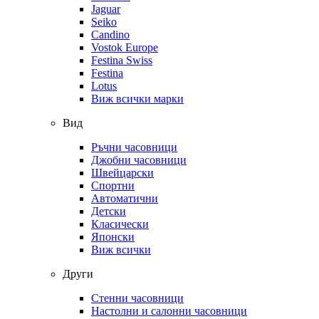
Jaguar
Seiko
Candino
Vostok Europe
Festina Swiss
Festina
Lotus
Виж всички марки
Вид
Ръчни часовници
Джобни часовници
Швейцарски
Спортни
Автоматични
Детски
Класически
Японски
Виж всички
Други
Стенни часовници
Настолни и салонни часовници