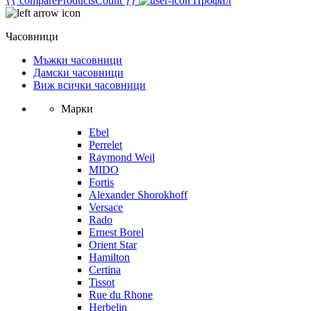
{{ compareProductsCount }}
Профил
Часовници
Мъжки часовници
Дамски часовници
Виж всички часовници
Марки
Ebel
Perrelet
Raymond Weil
MIDO
Fortis
Alexander Shorokhoff
Versace
Rado
Ernest Borel
Orient Star
Hamilton
Certina
Tissot
Rue du Rhone
Herbelin