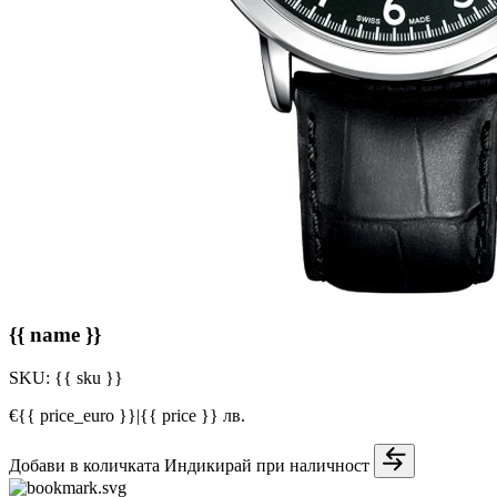
{{ name }}
SKU:
{{ sku }}
€{{ price_euro }}
|
{{ price }} лв.
Добави в количката
Индикирай при наличност