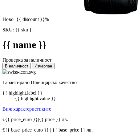
Ново
-{{ discount }}%
SKU
:
{{ sku }}
{{ name }}
Проверка за наличност
В наличност
Изчерпан
Гарантирано Швейцарско качество
{{ highlight.label }}
{{ highlight.value }}
Виж характеристиките
€{{ price_euro }}
|
{{ price }} лв.
€{{ base_price_euro }} | {{ base_price }} лв.