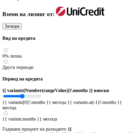
Вземи на лизинг от:
Затвори
Вид на кредита
0% лихва
Други периоди
Период на кредита
{{ variants[Number(rangeValue)]?.months }} вноски
{{ variants[0]?.months }} месеца
{{ variants.at(-1)?.months }}
месеца
{{ variant.months }} месеца
Годишен процент на разходите:
{{