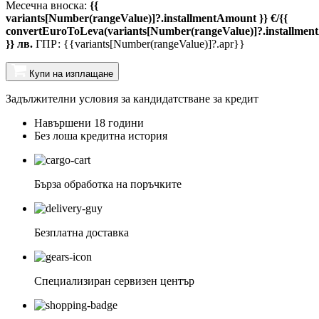
Месечна вноска:
{{
variants[Number(rangeValue)]?.installmentAmount }} €/{{
convertEuroToLeva(variants[Number(rangeValue)]?.installmen
}} лв.
ГПР: {{variants[Number(rangeValue)]?.apr}}
Купи на изплащане
Задължителни условия за кандидатстване за кредит
Навършени 18 години
Без лоша кредитна история
Бърза обработка на поръчките
Безплатна доставка
Специализиран сервизен център