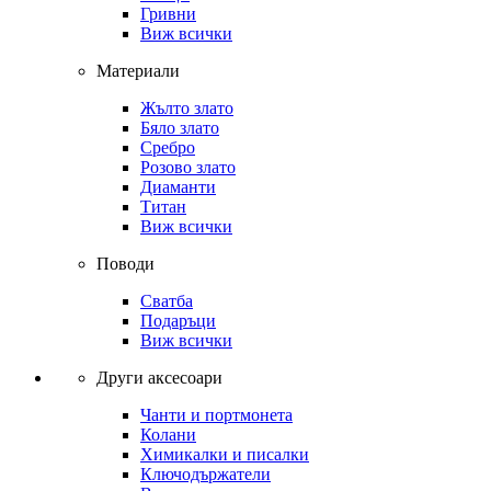
Гривни
Виж всички
Материали
Жълто злато
Бяло злато
Сребро
Розово злато
Диаманти
Титан
Виж всички
Поводи
Сватба
Подаръци
Виж всички
Други аксесоари
Чанти и портмонета
Колани
Химикалки и писалки
Ключодържатели