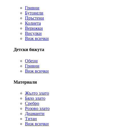
Гривни
Бутонели
Пръстени
Колиета
Верижки
Висулки
Виж всички
Детски бижута
Обеци
Гривни
Виж всички
Материали
Жълто злато
Бяло злато
Сребро
Розово злато
Диаманти
Титан
Виж всички