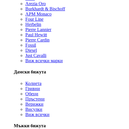
Arezia Oro
Burkhardt & Bischoff
APM Monaco
Four Line
Herbelin
Pierre Lannier
Paul Hewitt
Pierre Cardin
Fossil
Diesel
Just Cavalli
Виж всички марки
Дамски бижута
Колиета
Гривни
Обеци
Пръстени
Верижки
Висулки
Виж всички
Мъжки бижута