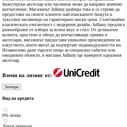
бижутерски аксесоар или часовник може да направи значимо
впечатление. Магазинът Julliany разбира това и се стреми да
предостави на своите клиенти най-изисканите бижута и
луксозни часовници на гарантирано ниски цени. Съчетавайки
класическата елегантност с модерния дизайн, Julliany предлага
разнообразие от избори за всеки вкус и стил. От деликатни
колиета, пръстени и обеци до впечатляващи гривни и
аксесоари, магазинът предоставя уникални произведения на
изкуството, които могат да подчертаят индивидуалността ви.
Независимо дали търсите нещо за специално събитие или
ежедневно облекло, в магазин Julliany ще намерите идеалния
аксесоар.
Вземи на лизинг от:
Затвори
Вид на кредита
0% лихва
Други периоди