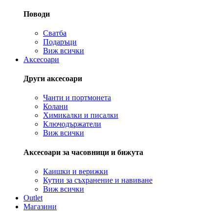
Поводи
Сватба
Подаръци
Виж всички
Аксесоари
Други аксесоари
Чанти и портмонета
Колани
Химикалки и писалки
Ключодържатели
Виж всички
Аксесоари за часовници и бижута
Каишки и верижки
Кутии за съхранение и навиване
Виж всички
Outlet
Магазини