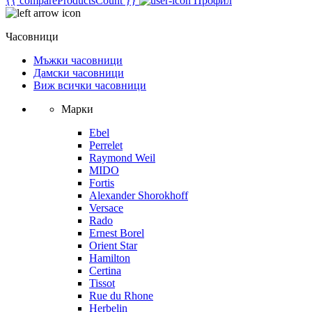
{{ compareProductsCount }}
Профил
Часовници
Мъжки часовници
Дамски часовници
Виж всички часовници
Марки
Ebel
Perrelet
Raymond Weil
MIDO
Fortis
Alexander Shorokhoff
Versace
Rado
Ernest Borel
Orient Star
Hamilton
Certina
Tissot
Rue du Rhone
Herbelin