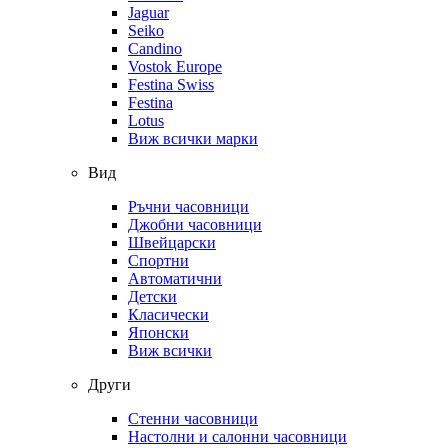
Jaguar
Seiko
Candino
Vostok Europe
Festina Swiss
Festina
Lotus
Виж всички марки
Вид
Ръчни часовници
Джобни часовници
Швейцарски
Спортни
Автоматични
Детски
Класически
Японски
Виж всички
Други
Стенни часовници
Настолни и салонни часовници