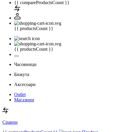
{{ compareProductsCount }}
{{ productsCount }}
{{ productsCount }}
Часовници
Бижута
Аксесоари
Outlet
Магазини
Сравни