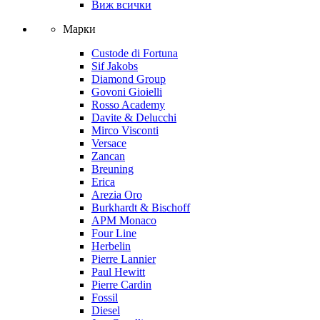
Виж всички
Марки
Custode di Fortuna
Sif Jakobs
Diamond Group
Govoni Gioielli
Rosso Academy
Davite & Delucchi
Mirco Visconti
Versace
Zancan
Breuning
Erica
Arezia Oro
Burkhardt & Bischoff
APM Monaco
Four Line
Herbelin
Pierre Lannier
Paul Hewitt
Pierre Cardin
Fossil
Diesel