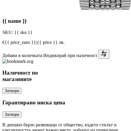
{{ name }}
SKU:
{{ sku }}
€{{ price_euro }}
|
{{ price }} лв.
Добави в количката
Индикирай при наличност
Наличност по
магазините
Затвори
Гарантирано ниска цена
Затвори
В днешно бързо развиващо се общество, където стилът и
елегантността заемат важно място, изборът на правилния