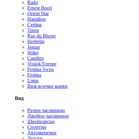
Rado
Ernest Borel
Orient Star
Hamilton
Certina
Tissot
Rue du Rhone
Herbelin
Jaguar
Seiko
Candino
Vostok Europe
Festina Swiss
Festina
Lotus
Виж всички марки
Вид
Ръчни часовници
Джобни часовници
Швейцарски
Спортни
Автоматични
Детски