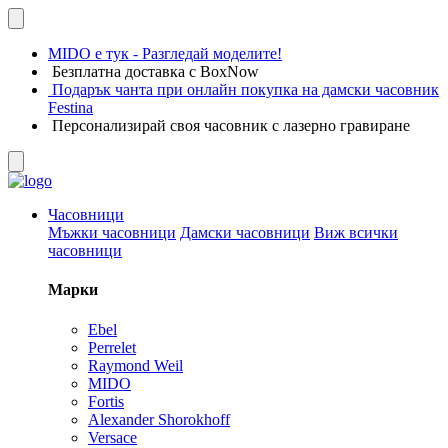
MIDO е тук - Разгледай моделите!
Безплатна доставка с BoxNow
Подарък чанта при онлайн покупка на дамски часовник
Festina
Персонализирай своя часовник с лазерно гравиране
Часовници
Мъжки часовници
Дамски часовници
Виж всички
часовници
Марки
Ebel
Perrelet
Raymond Weil
MIDO
Fortis
Alexander Shorokhoff
Versace