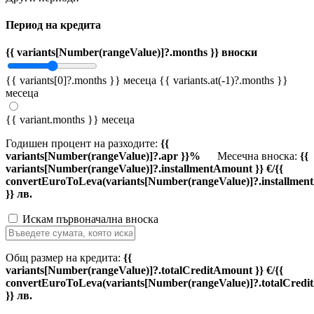
Период на кредита
{{ variants[Number(rangeValue)]?.months }} вноски
{{ variants[0]?.months }} месеца
{{ variants.at(-1)?.months }}
месеца
{{ variant.months }} месеца
Годишен процент на разходите:
{{
variants[Number(rangeValue)]?.apr }}%
Месечна вноска:
{{
variants[Number(rangeValue)]?.installmentAmount }} €/{{
convertEuroToLeva(variants[Number(rangeValue)]?.installmen
}} лв.
Искам първоначална вноска
Общ размер на кредита:
{{
variants[Number(rangeValue)]?.totalCreditAmount }} €/{{
convertEuroToLeva(variants[Number(rangeValue)]?.totalCredi
}} лв.