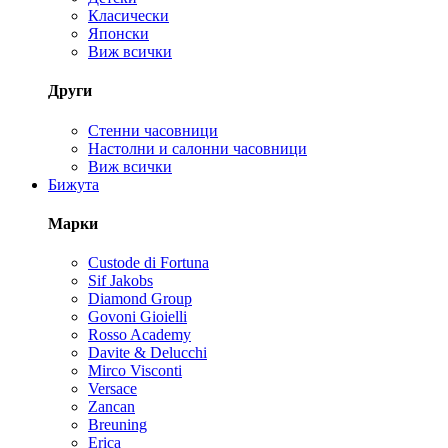
Класически
Японски
Виж всички
Други
Стенни часовници
Настолни и салонни часовници
Виж всички
Бижута
Марки
Custode di Fortuna
Sif Jakobs
Diamond Group
Govoni Gioielli
Rosso Academy
Davite & Delucchi
Mirco Visconti
Versace
Zancan
Breuning
Erica