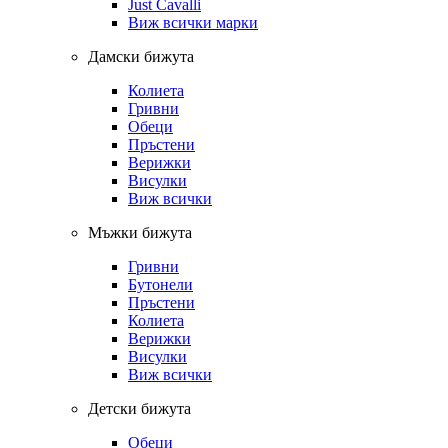
Just Cavalli
Виж всички марки
Дамски бижута
Колиета
Гривни
Обеци
Пръстени
Верижки
Висулки
Виж всички
Мъжки бижута
Гривни
Бутонели
Пръстени
Колиета
Верижки
Висулки
Виж всички
Детски бижута
Обеци