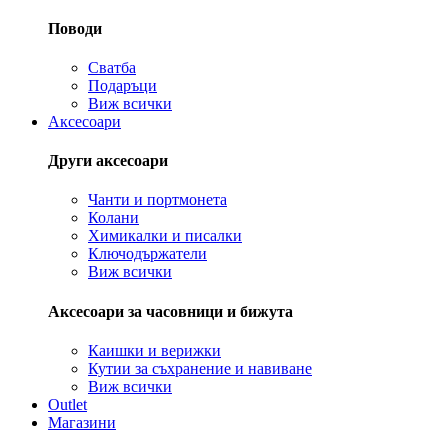
Поводи
Сватба
Подаръци
Виж всички
Аксесоари
Други аксесоари
Чанти и портмонета
Колани
Химикалки и писалки
Ключодържатели
Виж всички
Аксесоари за часовници и бижута
Каишки и верижки
Кутии за съхранение и навиване
Виж всички
Outlet
Магазини