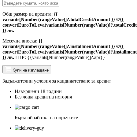
Общ размер на кредита:
{{
variants[Number(rangeValue)]?.totalCreditAmount }} €/{{
convertEuroToLeva(variants[Number(rangeValue)]?.totalCredi
}} лв.
Месечна вноска:
{{
variants[Number(rangeValue)]?.installmentAmount }} €/{{
convertEuroToLeva(variants[Number(rangeValue)]?.installmen
}} лв.
ГПР: {{variants[Number(rangeValue)]?.apr}}
Купи на изплащане
Задължителни условия за кандидатстване за кредит
Навършени 18 години
Без лоша кредитна история
Бърза обработка на поръчките