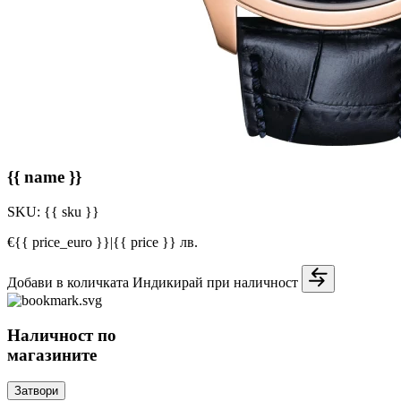
{{ name }}
SKU:
{{ sku }}
€{{ price_euro }}
|
{{ price }} лв.
Добави в количката
Индикирай при наличност
Наличност по
магазините
Затвори