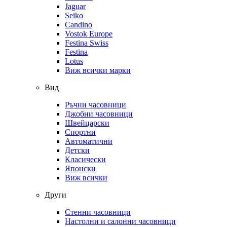
Jaguar
Seiko
Candino
Vostok Europe
Festina Swiss
Festina
Lotus
Виж всички марки
Вид
Ръчни часовници
Джобни часовници
Швейцарски
Спортни
Автоматични
Детски
Класически
Японски
Виж всички
Други
Стенни часовници
Настолни и салонни часовници