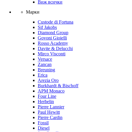
Виж всички
Марки
Custode di Fortuna
Sif Jakobs
Diamond Group
Govoni Gioielli
Rosso Academy
Davite & Delucchi
Mirco Visconti
Versace
Zancan
Breuning
Erica
Arezia Oro
Burkhardt & Bischoff
APM Monaco
Four Line
Herbelin
Pierre Lannier
Paul Hewitt
Pierre Cardin
Fossil
Diesel