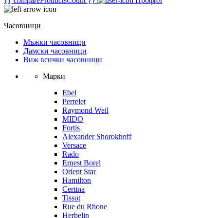
{{ compareProductsCount }}
Профил
Часовници
Мъжки часовници
Дамски часовници
Виж всички часовници
Марки
Ebel
Perrelet
Raymond Weil
MIDO
Fortis
Alexander Shorokhoff
Versace
Rado
Ernest Borel
Orient Star
Hamilton
Certina
Tissot
Rue du Rhone
Herbelin