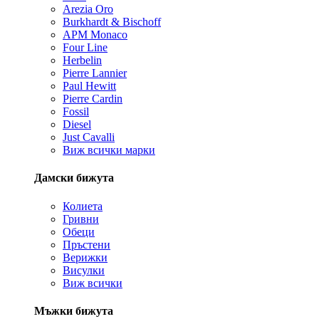
Arezia Oro
Burkhardt & Bischoff
APM Monaco
Four Line
Herbelin
Pierre Lannier
Paul Hewitt
Pierre Cardin
Fossil
Diesel
Just Cavalli
Виж всички марки
Дамски бижута
Колиета
Гривни
Обеци
Пръстени
Верижки
Висулки
Виж всички
Мъжки бижута