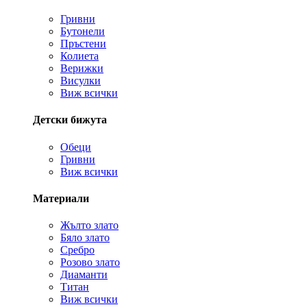
Гривни
Бутонели
Пръстени
Колиета
Верижки
Висулки
Виж всички
Детски бижута
Обеци
Гривни
Виж всички
Материали
Жълто злато
Бяло злато
Сребро
Розово злато
Диаманти
Титан
Виж всички