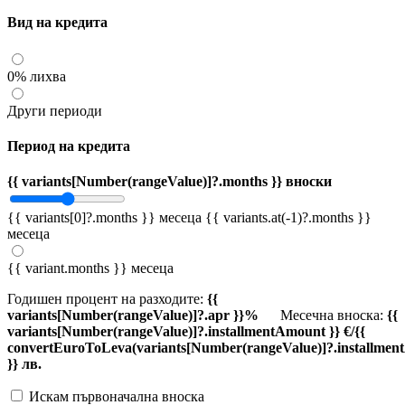
Вид на кредита
0% лихва
Други периоди
Период на кредита
{{ variants[Number(rangeValue)]?.months }} вноски
{{ variants[0]?.months }} месеца
{{ variants.at(-1)?.months }}
месеца
{{ variant.months }} месеца
Годишен процент на разходите:
{{
variants[Number(rangeValue)]?.apr }}%
Месечна вноска:
{{
variants[Number(rangeValue)]?.installmentAmount }} €/{{
convertEuroToLeva(variants[Number(rangeValue)]?.installmen
}} лв.
Искам първоначална вноска