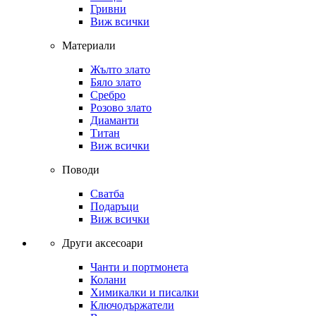
Гривни
Виж всички
Материали
Жълто злато
Бяло злато
Сребро
Розово злато
Диаманти
Титан
Виж всички
Поводи
Сватба
Подаръци
Виж всички
Други аксесоари
Чанти и портмонета
Колани
Химикалки и писалки
Ключодържатели