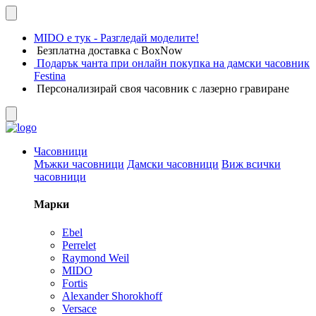
MIDO е тук - Разгледай моделите!
Безплатна доставка с BoxNow
Подарък чанта при онлайн покупка на дамски часовник
Festina
Персонализирай своя часовник с лазерно гравиране
Часовници
Мъжки часовници
Дамски часовници
Виж всички
часовници
Марки
Ebel
Perrelet
Raymond Weil
MIDO
Fortis
Alexander Shorokhoff
Versace