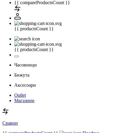
{{ compareProductsCount }}
{{ productsCount }}
{{ productsCount }}
Часовници
Бижута
Аксесоари
Outlet
Магазини
Сравни