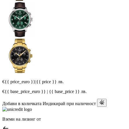
€{{ price_euro }}
|
{{ price }} лв.
€{{ base_price_euro }} | {{ base_price }} лв.
Добави в количката
Индикирай при наличност
Вземи на лизинг от