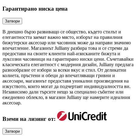
Гарантирано ниска цена
Затвори
В днешно бързо развиващо се общество, където стилът и
елегантността заемат важно място, изборът на правилния
бижутерски аксесоар или часовник може да направи значимо
впечатление. Магазинът Julliany разбира това и се стреми да
предостави на своите клиенти най-изисканите бижута и
луксозни часовници на гарантирано ниски цени. Съчетавайки
класическата елегантност с модерния дизайн, Julliany предлага
разнообразие от избори за всеки вкус и стил. От деликатни
колиета, пръстени и обеци до впечатляващи гривни и
аксесоари, магазинът предоставя уникални произведения на
изкуството, които могат да подчертаят индивидуалността ви.
Независимо дали търсите нещо за специално събитие или
ежедневно облекло, в магазин Julliany ще намерите идеалния
аксесоар.
Вземи на лизинг от:
Затвори