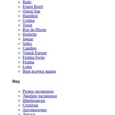
Rado
Ernest Borel
Orient Star
Hamilton
Certina
Tissot
Rue du Rhone
Herbelin
Jaguar
Seiko
Candino
Vostok Europe
Festina Swiss
Festina
Lotus
Виж всички марки
Вид
Ръчни часовници
Джобни часовници
Швейцарски
Спортни
Автоматични
Детски