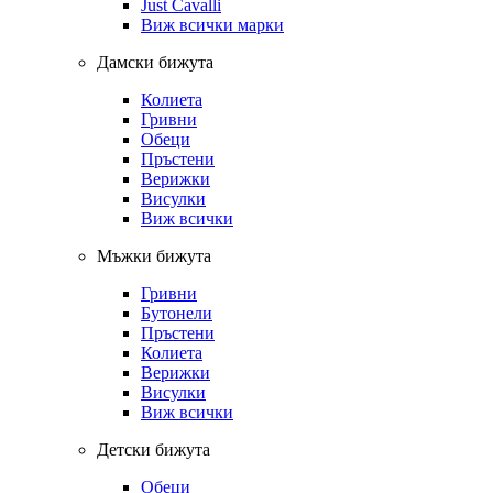
Just Cavalli
Виж всички марки
Дамски бижута
Колиета
Гривни
Обеци
Пръстени
Верижки
Висулки
Виж всички
Мъжки бижута
Гривни
Бутонели
Пръстени
Колиета
Верижки
Висулки
Виж всички
Детски бижута
Обеци