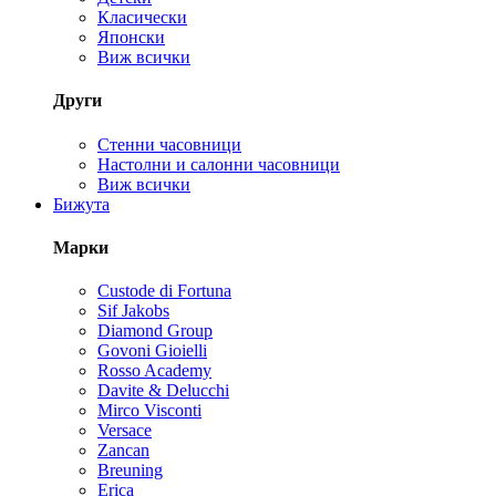
Класически
Японски
Виж всички
Други
Стенни часовници
Настолни и салонни часовници
Виж всички
Бижута
Марки
Custode di Fortuna
Sif Jakobs
Diamond Group
Govoni Gioielli
Rosso Academy
Davite & Delucchi
Mirco Visconti
Versace
Zancan
Breuning
Erica