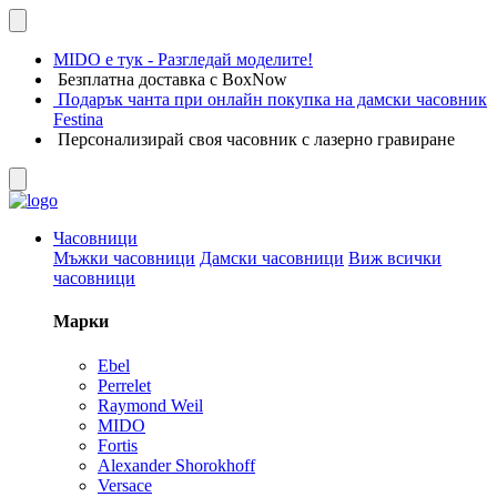
MIDO е тук - Разгледай моделите!
Безплатна доставка с BoxNow
Подарък чанта при онлайн покупка на дамски часовник
Festina
Персонализирай своя часовник с лазерно гравиране
Часовници
Мъжки часовници
Дамски часовници
Виж всички
часовници
Марки
Ebel
Perrelet
Raymond Weil
MIDO
Fortis
Alexander Shorokhoff
Versace