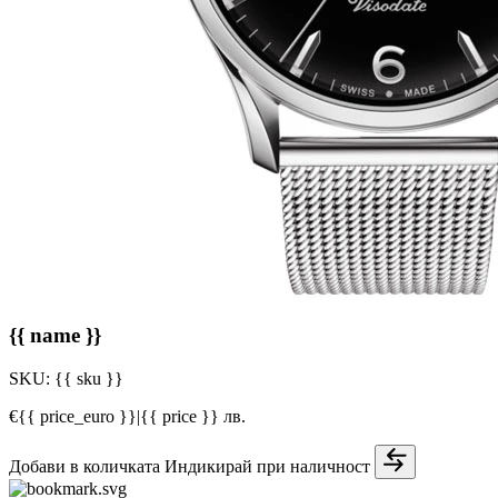
{{ name }}
SKU:
{{ sku }}
€{{ price_euro }}
|
{{ price }} лв.
Добави в количката
Индикирай при наличност