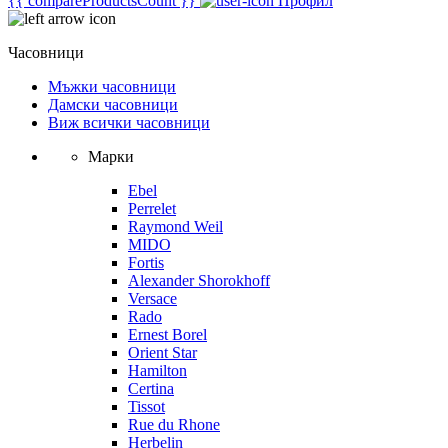
{{ compareProductsCount }}
Профил
Часовници
Мъжки часовници
Дамски часовници
Виж всички часовници
Марки
Ebel
Perrelet
Raymond Weil
MIDO
Fortis
Alexander Shorokhoff
Versace
Rado
Ernest Borel
Orient Star
Hamilton
Certina
Tissot
Rue du Rhone
Herbelin