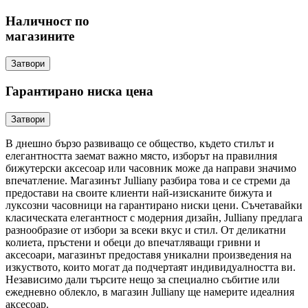
Наличност по
магазините
Затвори
Гарантирано ниска цена
Затвори
В днешно бързо развиващо се общество, където стилът и
елегантността заемат важно място, изборът на правилния
бижутерски аксесоар или часовник може да направи значимо
впечатление. Магазинът Julliany разбира това и се стреми да
предостави на своите клиенти най-изисканите бижута и
луксозни часовници на гарантирано ниски цени. Съчетавайки
класическата елегантност с модерния дизайн, Julliany предлага
разнообразие от избори за всеки вкус и стил. От деликатни
колиета, пръстени и обеци до впечатляващи гривни и
аксесоари, магазинът предоставя уникални произведения на
изкуството, които могат да подчертаят индивидуалността ви.
Независимо дали търсите нещо за специално събитие или
ежедневно облекло, в магазин Julliany ще намерите идеалния
аксесоар.