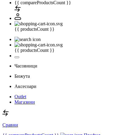
{{ compareProductsCount }}
{{ productsCount }}
{{ productsCount }}
Часовници
Бижута
Аксесоари
Outlet
Магазини
Сравни