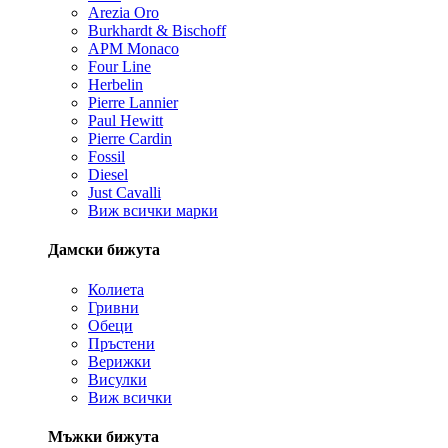
Arezia Oro
Burkhardt & Bischoff
APM Monaco
Four Line
Herbelin
Pierre Lannier
Paul Hewitt
Pierre Cardin
Fossil
Diesel
Just Cavalli
Виж всички марки
Дамски бижута
Колиета
Гривни
Обеци
Пръстени
Верижки
Висулки
Виж всички
Мъжки бижута