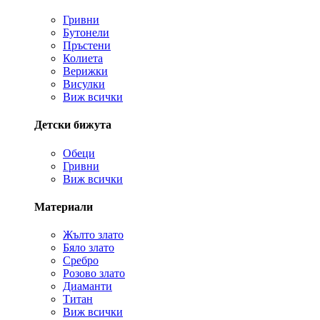
Гривни
Бутонели
Пръстени
Колиета
Верижки
Висулки
Виж всички
Детски бижута
Обеци
Гривни
Виж всички
Материали
Жълто злато
Бяло злато
Сребро
Розово злато
Диаманти
Титан
Виж всички