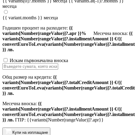
{{ variants[0]?.months }} месеца
{{ variants.at(-1)?.months }}
месеца
{{ variant.months }} месеца
Годишен процент на разходите:
{{
variants[Number(rangeValue)]?.apr }}%
Месечна вноска:
{{
variants[Number(rangeValue)]?.installmentAmount }} €/{{
convertEuroToLeva(variants[Number(rangeValue)]?.installmen
}} лв.
Искам първоначална вноска
Общ размер на кредита:
{{
variants[Number(rangeValue)]?.totalCreditAmount }} €/{{
convertEuroToLeva(variants[Number(rangeValue)]?.totalCredi
}} лв.
Месечна вноска:
{{
variants[Number(rangeValue)]?.installmentAmount }} €/{{
convertEuroToLeva(variants[Number(rangeValue)]?.installmen
}} лв.
ГПР: {{variants[Number(rangeValue)]?.apr}}
Купи на изплащане