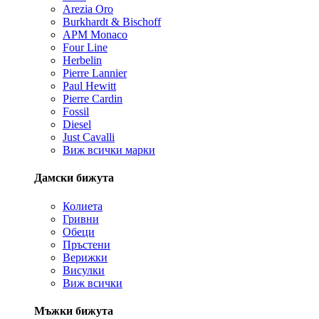
Arezia Oro
Burkhardt & Bischoff
APM Monaco
Four Line
Herbelin
Pierre Lannier
Paul Hewitt
Pierre Cardin
Fossil
Diesel
Just Cavalli
Виж всички марки
Дамски бижута
Колиета
Гривни
Обеци
Пръстени
Верижки
Висулки
Виж всички
Мъжки бижута