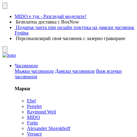
MIDO е тук - Разгледай моделите!
Безплатна доставка с BoxNow
Подарък чанта при онлайн покупка на дамски часовник
Festina
Персонализирай своя часовник с лазерно гравиране
Часовници
Мъжки часовници
Дамски часовници
Виж всички
часовници
Марки
Ebel
Perrelet
Raymond Weil
MIDO
Fortis
Alexander Shorokhoff
Versace