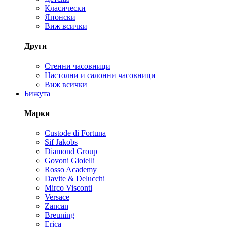
Класически
Японски
Виж всички
Други
Стенни часовници
Настолни и салонни часовници
Виж всички
Бижута
Марки
Custode di Fortuna
Sif Jakobs
Diamond Group
Govoni Gioielli
Rosso Academy
Davite & Delucchi
Mirco Visconti
Versace
Zancan
Breuning
Erica