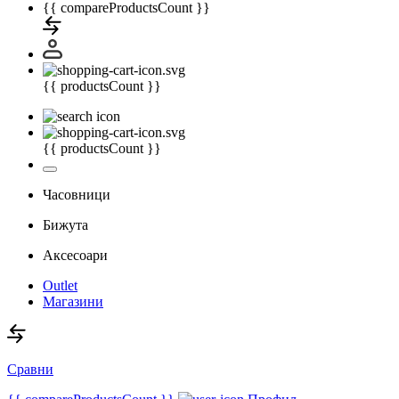
{{ compareProductsCount }}
{{ productsCount }}
{{ productsCount }}
Часовници
Бижута
Аксесоари
Outlet
Магазини
Сравни