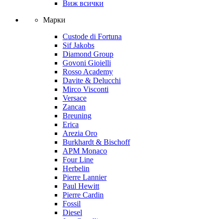
Виж всички
Марки
Custode di Fortuna
Sif Jakobs
Diamond Group
Govoni Gioielli
Rosso Academy
Davite & Delucchi
Mirco Visconti
Versace
Zancan
Breuning
Erica
Arezia Oro
Burkhardt & Bischoff
APM Monaco
Four Line
Herbelin
Pierre Lannier
Paul Hewitt
Pierre Cardin
Fossil
Diesel