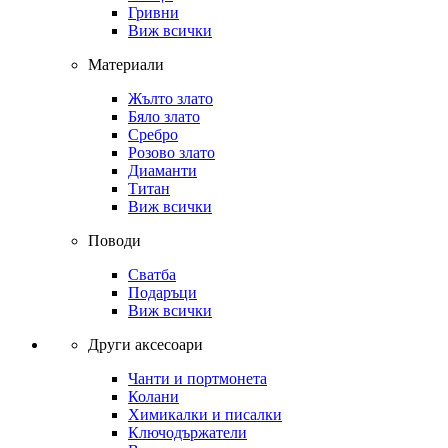
Гривни
Виж всички
Материали
Жълто злато
Бяло злато
Сребро
Розово злато
Диаманти
Титан
Виж всички
Поводи
Сватба
Подаръци
Виж всички
Други аксесоари
Чанти и портмонета
Колани
Химикалки и писалки
Ключодържатели