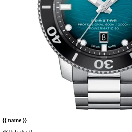
{{ name }}
SKU:
{{ sku }}