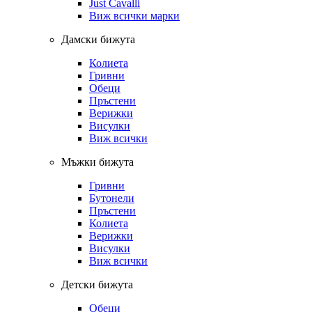
Just Cavalli
Виж всички марки
Дамски бижута
Колиета
Гривни
Обеци
Пръстени
Верижки
Висулки
Виж всички
Мъжки бижута
Гривни
Бутонели
Пръстени
Колиета
Верижки
Висулки
Виж всички
Детски бижута
Обеци