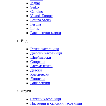
Jaguar
Seiko
Candino
Vostok Europe
Festina Swiss
Festina
Lotus
Виж всички марки
Вид
Ръчни часовници
Джобни часовници
Швейцарски
Спортни
Автоматични
Детски
Класически
Японски
Виж всички
Други
Стенни часовници
Настолни и салонни часовници