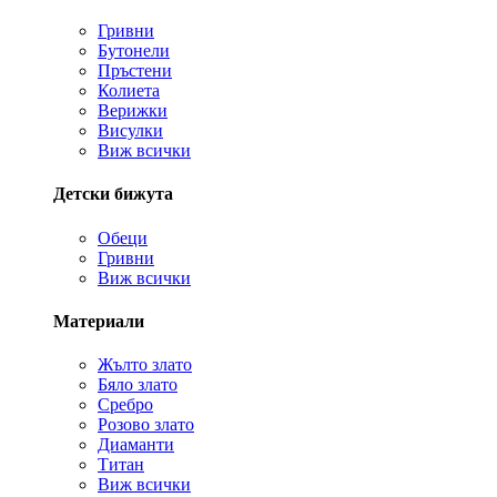
Гривни
Бутонели
Пръстени
Колиета
Верижки
Висулки
Виж всички
Детски бижута
Обеци
Гривни
Виж всички
Материали
Жълто злато
Бяло злато
Сребро
Розово злато
Диаманти
Титан
Виж всички