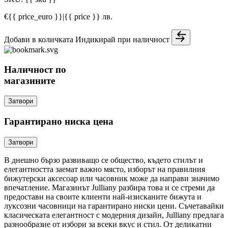
€{{ price_euro }}
|
{{ price }} лв.
Добави в количката
Индикирай при наличност
Наличност по
магазините
Затвори
Гарантирано ниска цена
Затвори
В днешно бързо развиващо се общество, където стилът и
елегантността заемат важно място, изборът на правилния
бижутерски аксесоар или часовник може да направи значимо
впечатление. Магазинът Julliany разбира това и се стреми да
предостави на своите клиенти най-изисканите бижута и
луксозни часовници на гарантирано ниски цени. Съчетавайки
класическата елегантност с модерния дизайн, Julliany предлага
разнообразие от избори за всеки вкус и стил. От деликатни