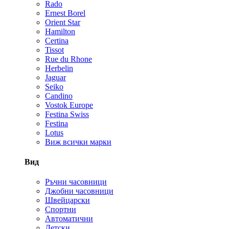
Rado
Ernest Borel
Orient Star
Hamilton
Certina
Tissot
Rue du Rhone
Herbelin
Jaguar
Seiko
Candino
Vostok Europe
Festina Swiss
Festina
Lotus
Виж всички марки
Вид
Ръчни часовници
Джобни часовници
Швейцарски
Спортни
Автоматични
Детски