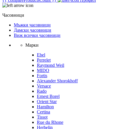
{{ compareProductsCount }}
Профил
Часовници
Мъжки часовници
Дамски часовници
Виж всички часовници
Марки
Ebel
Perrelet
Raymond Weil
MIDO
Fortis
Alexander Shorokhoff
Versace
Rado
Ernest Borel
Orient Star
Hamilton
Certina
Tissot
Rue du Rhone
Herbelin