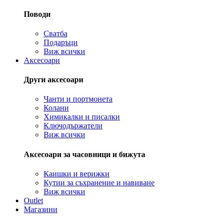
Поводи
Сватба
Подаръци
Виж всички
Аксесоари
Други аксесоари
Чанти и портмонета
Колани
Химикалки и писалки
Ключодържатели
Виж всички
Аксесоари за часовници и бижута
Каишки и верижки
Кутии за съхранение и навиване
Виж всички
Outlet
Магазини