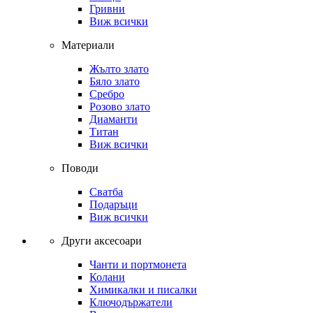
Гривни
Виж всички
Материали
Жълто злато
Бяло злато
Сребро
Розово злато
Диаманти
Титан
Виж всички
Поводи
Сватба
Подаръци
Виж всички
Други аксесоари
Чанти и портмонета
Колани
Химикалки и писалки
Ключодържатели