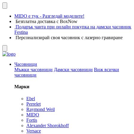
MIDO е тук - Разгледай моделите!
Безплатна доставка с BoxNow
Подарък чанта при онлайн покупка на дамски часовник
Festina
Персонализирай своя часовник с лазерно гравиране
Часовници
Мъжки часовници
Дамски часовници
Виж всички
часовници
Марки
Ebel
Perrelet
Raymond Weil
MIDO
Fortis
Alexander Shorokhoff
Versace