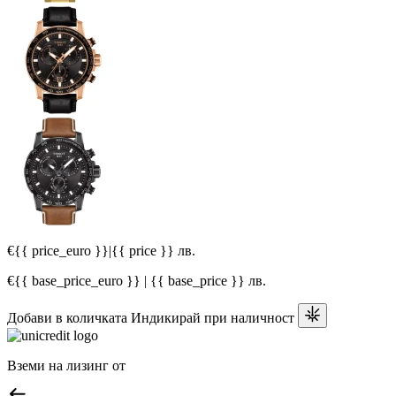
€{{ price_euro }}
|
{{ price }} лв.
€{{ base_price_euro }} | {{ base_price }} лв.
Добави в количката
Индикирай при наличност
Вземи на лизинг от