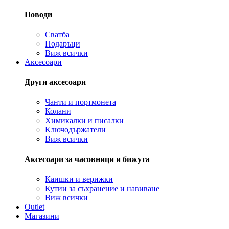
Поводи
Сватба
Подаръци
Виж всички
Аксесоари
Други аксесоари
Чанти и портмонета
Колани
Химикалки и писалки
Ключодържатели
Виж всички
Аксесоари за часовници и бижута
Каишки и верижки
Кутии за съхранение и навиване
Виж всички
Outlet
Магазини