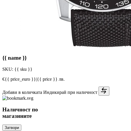
{{ name }}
SKU:
{{ sku }}
€{{ price_euro }}
|
{{ price }} лв.
Добави в количката
Индикирай при наличност
Наличност по
магазините
Затвори