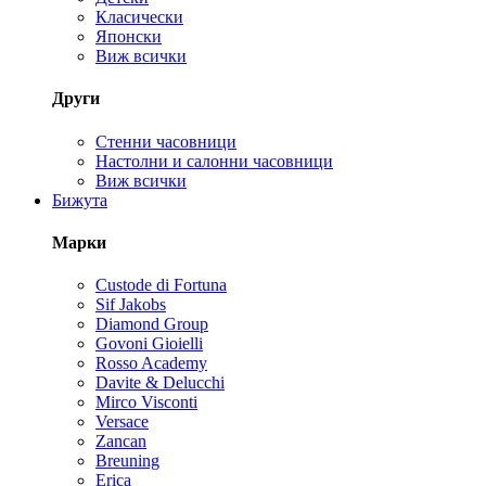
Класически
Японски
Виж всички
Други
Стенни часовници
Настолни и салонни часовници
Виж всички
Бижута
Марки
Custode di Fortuna
Sif Jakobs
Diamond Group
Govoni Gioielli
Rosso Academy
Davite & Delucchi
Mirco Visconti
Versace
Zancan
Breuning
Erica