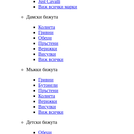
Just Cavalli
Виж всички марки
Дамски бижута
Колиета
Гривни
Обеци
Пръстени
Верижки
Висулки
Виж всички
Мъжки бижута
Гривни
Бутонели
Пръстени
Колиета
Верижки
Висулки
Виж всички
Детски бижута
Обеци