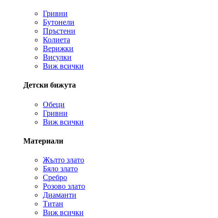
Гривни
Бутонели
Пръстени
Колиета
Верижки
Висулки
Виж всички
Детски бижута
Обеци
Гривни
Виж всички
Материали
Жълто злато
Бяло злато
Сребро
Розово злато
Диаманти
Титан
Виж всички