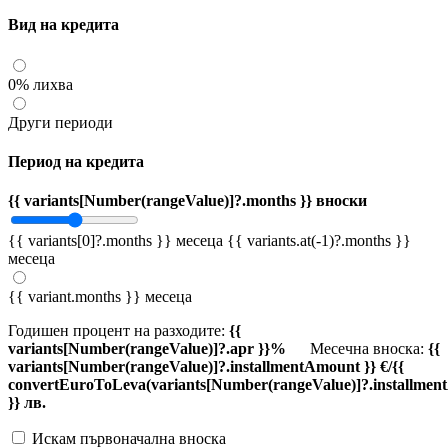
Вид на кредита
0% лихва
Други периоди
Период на кредита
{{ variants[Number(rangeValue)]?.months }} вноски
{{ variants[0]?.months }} месеца
{{ variants.at(-1)?.months }}
месеца
{{ variant.months }} месеца
Годишен процент на разходите:
{{
variants[Number(rangeValue)]?.apr }}%
Месечна вноска:
{{
variants[Number(rangeValue)]?.installmentAmount }} €/{{
convertEuroToLeva(variants[Number(rangeValue)]?.installmen
}} лв.
Искам първоначална вноска