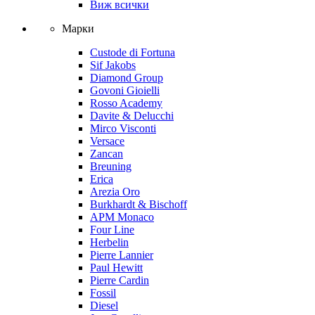
Виж всички
Марки
Custode di Fortuna
Sif Jakobs
Diamond Group
Govoni Gioielli
Rosso Academy
Davite & Delucchi
Mirco Visconti
Versace
Zancan
Breuning
Erica
Arezia Oro
Burkhardt & Bischoff
APM Monaco
Four Line
Herbelin
Pierre Lannier
Paul Hewitt
Pierre Cardin
Fossil
Diesel