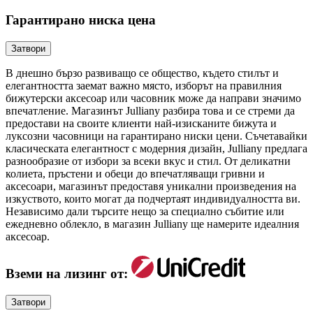
Гарантирано ниска цена
Затвори
В днешно бързо развиващо се общество, където стилът и
елегантността заемат важно място, изборът на правилния
бижутерски аксесоар или часовник може да направи значимо
впечатление. Магазинът Julliany разбира това и се стреми да
предостави на своите клиенти най-изисканите бижута и
луксозни часовници на гарантирано ниски цени. Съчетавайки
класическата елегантност с модерния дизайн, Julliany предлага
разнообразие от избори за всеки вкус и стил. От деликатни
колиета, пръстени и обеци до впечатляващи гривни и
аксесоари, магазинът предоставя уникални произведения на
изкуството, които могат да подчертаят индивидуалността ви.
Независимо дали търсите нещо за специално събитие или
ежедневно облекло, в магазин Julliany ще намерите идеалния
аксесоар.
Вземи на лизинг от:
Затвори