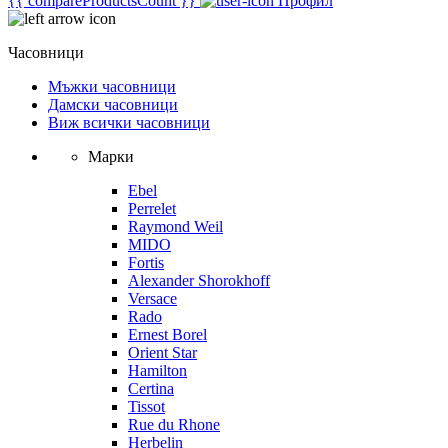
{{ compareProductsCount }}
Профил
Часовници
Мъжки часовници
Дамски часовници
Виж всички часовници
Марки
Ebel
Perrelet
Raymond Weil
MIDO
Fortis
Alexander Shorokhoff
Versace
Rado
Ernest Borel
Orient Star
Hamilton
Certina
Tissot
Rue du Rhone
Herbelin