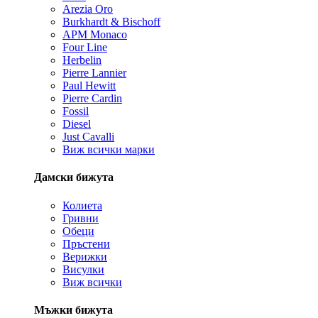
Arezia Oro
Burkhardt & Bischoff
APM Monaco
Four Line
Herbelin
Pierre Lannier
Paul Hewitt
Pierre Cardin
Fossil
Diesel
Just Cavalli
Виж всички марки
Дамски бижута
Колиета
Гривни
Обеци
Пръстени
Верижки
Висулки
Виж всички
Мъжки бижута