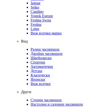
Jaguar
Seiko
Candino
Vostok Europe
Festina Swiss
Festina
Lotus
Виж всички марки
Вид
Ръчни часовници
Джобни часовници
Швейцарски
Спортни
Автоматични
Детски
Класически
Японски
Виж всички
Други
Стенни часовници
Настолни и салонни часовници