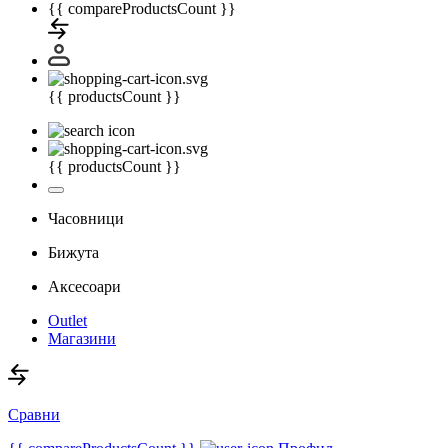
{{ compareProductsCount }}
{{ productsCount }}
{{ productsCount }}
Часовници
Бижута
Аксесоари
Outlet
Магазини
Сравни