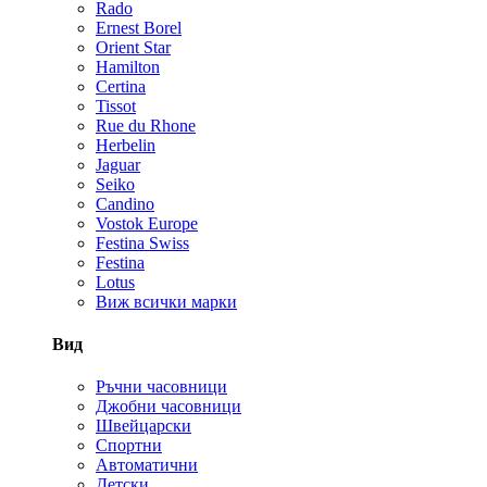
Rado
Ernest Borel
Orient Star
Hamilton
Certina
Tissot
Rue du Rhone
Herbelin
Jaguar
Seiko
Candino
Vostok Europe
Festina Swiss
Festina
Lotus
Виж всички марки
Вид
Ръчни часовници
Джобни часовници
Швейцарски
Спортни
Автоматични
Детски