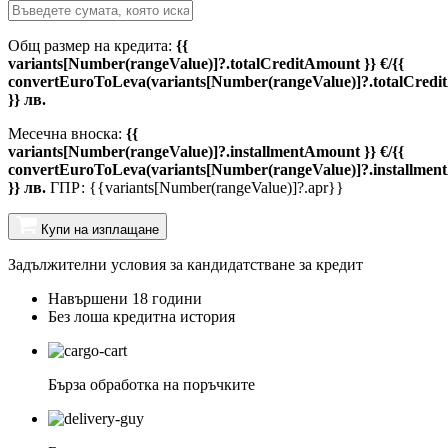
Общ размер на кредита:
{{
variants[Number(rangeValue)]?.totalCreditAmount }} €/{{
convertEuroToLeva(variants[Number(rangeValue)]?.totalCredi
}} лв.
Месечна вноска:
{{
variants[Number(rangeValue)]?.installmentAmount }} €/{{
convertEuroToLeva(variants[Number(rangeValue)]?.installmen
}} лв.
ГПР: {{variants[Number(rangeValue)]?.apr}}
Купи на изплащане
Задължителни условия за кандидатстване за кредит
Навършени 18 години
Без лоша кредитна история
Бърза обработка на поръчките