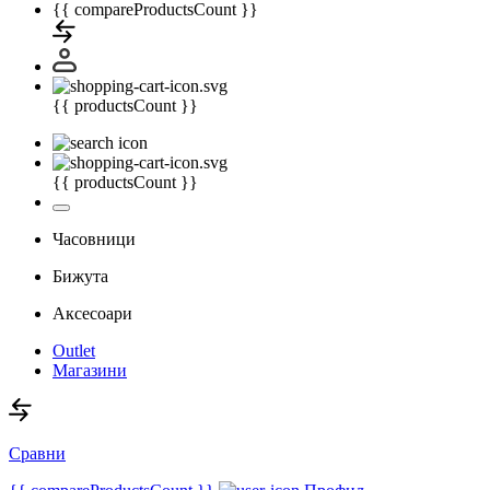
{{ compareProductsCount }}
{{ productsCount }}
{{ productsCount }}
Часовници
Бижута
Аксесоари
Outlet
Магазини
Сравни