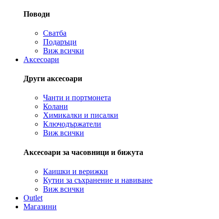
Поводи
Сватба
Подаръци
Виж всички
Аксесоари
Други аксесоари
Чанти и портмонета
Колани
Химикалки и писалки
Ключодържатели
Виж всички
Аксесоари за часовници и бижута
Каишки и верижки
Кутии за съхранение и навиване
Виж всички
Outlet
Магазини