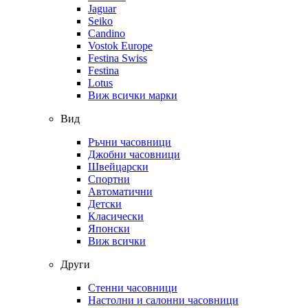
Jaguar
Seiko
Candino
Vostok Europe
Festina Swiss
Festina
Lotus
Виж всички марки
Вид
Ръчни часовници
Джобни часовници
Швейцарски
Спортни
Автоматични
Детски
Класически
Японски
Виж всички
Други
Стенни часовници
Настолни и салонни часовници