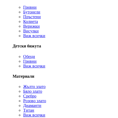
Гривни
Бутонели
Пръстени
Колиета
Верижки
Висулки
Виж всички
Детски бижута
Обеци
Гривни
Виж всички
Материали
Жълто злато
Бяло злато
Сребро
Розово злато
Диаманти
Титан
Виж всички