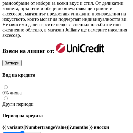
разнообразие от избори за всеки вкус и стил. От деликатни
колиета, пръстени и обеци до впечатляващи гривни и
аксесоари, магазинът предоставя уникални произведения на
изкуството, които могат да подчертаят индивидуалността ви.
Независимо дали търсите нещо за специално събитие или
ежедневно облекло, в магазин Julliany ще намерите идеалния
аксесоар.
Вземи на лизинг от:
Затвори
Вид на кредита
0% лихва
Други периоди
Период на кредита
{{ variants[Number(rangeValue)]?.months }} вноски