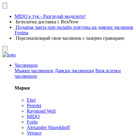
MIDO е тук - Разгледай моделите!
Безплатна доставка с BoxNow
Подарък чанта при онлайн покупка на дамски часовник
Festina
Персонализирай своя часовник с лазерно гравиране
Часовници
Мъжки часовници
Дамски часовници
Виж всички
часовници
Марки
Ebel
Perrelet
Raymond Weil
MIDO
Fortis
Alexander Shorokhoff
Versace