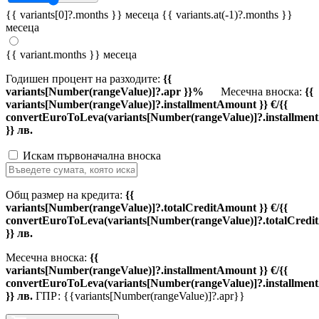
{{ variants[0]?.months }} месеца
{{ variants.at(-1)?.months }}
месеца
{{ variant.months }} месеца
Годишен процент на разходите:
{{
variants[Number(rangeValue)]?.apr }}%
Месечна вноска:
{{
variants[Number(rangeValue)]?.installmentAmount }} €/{{
convertEuroToLeva(variants[Number(rangeValue)]?.installmen
}} лв.
Искам първоначална вноска
Общ размер на кредита:
{{
variants[Number(rangeValue)]?.totalCreditAmount }} €/{{
convertEuroToLeva(variants[Number(rangeValue)]?.totalCredi
}} лв.
Месечна вноска:
{{
variants[Number(rangeValue)]?.installmentAmount }} €/{{
convertEuroToLeva(variants[Number(rangeValue)]?.installmen
}} лв.
ГПР: {{variants[Number(rangeValue)]?.apr}}