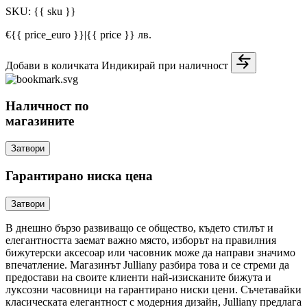
SKU:
{{ sku }}
€{{ price_euro }}
|
{{ price }} лв.
Добави в количката
Индикирай при наличност
Наличност по
магазините
Затвори
Гарантирано ниска цена
Затвори
В днешно бързо развиващо се общество, където стилът и
елегантността заемат важно място, изборът на правилния
бижутерски аксесоар или часовник може да направи значимо
впечатление. Магазинът Julliany разбира това и се стреми да
предостави на своите клиенти най-изисканите бижута и
луксозни часовници на гарантирано ниски цени. Съчетавайки
класическата елегантност с модерния дизайн, Julliany предлага