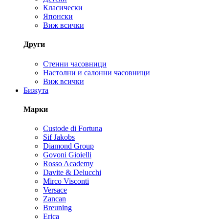
Класически
Японски
Виж всички
Други
Стенни часовници
Настолни и салонни часовници
Виж всички
Бижута
Марки
Custode di Fortuna
Sif Jakobs
Diamond Group
Govoni Gioielli
Rosso Academy
Davite & Delucchi
Mirco Visconti
Versace
Zancan
Breuning
Erica