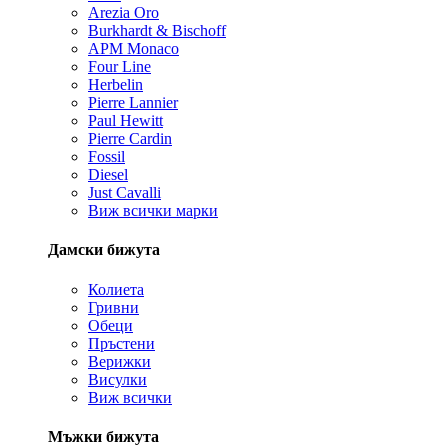
Arezia Oro
Burkhardt & Bischoff
APM Monaco
Four Line
Herbelin
Pierre Lannier
Paul Hewitt
Pierre Cardin
Fossil
Diesel
Just Cavalli
Виж всички марки
Дамски бижута
Колиета
Гривни
Обеци
Пръстени
Верижки
Висулки
Виж всички
Мъжки бижута