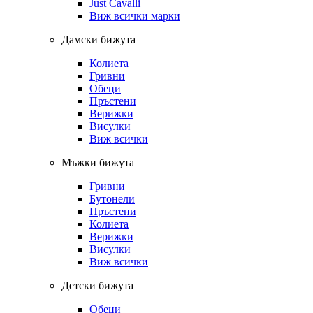
Just Cavalli
Виж всички марки
Дамски бижута
Колиета
Гривни
Обеци
Пръстени
Верижки
Висулки
Виж всички
Мъжки бижута
Гривни
Бутонели
Пръстени
Колиета
Верижки
Висулки
Виж всички
Детски бижута
Обеци