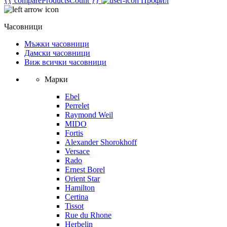
{{ compareProductsCount }}
Профил
Часовници
Мъжки часовници
Дамски часовници
Виж всички часовници
Марки
Ebel
Perrelet
Raymond Weil
MIDO
Fortis
Alexander Shorokhoff
Versace
Rado
Ernest Borel
Orient Star
Hamilton
Certina
Tissot
Rue du Rhone
Herbelin