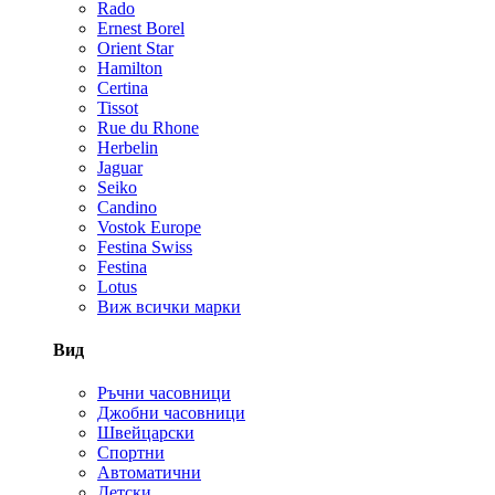
Rado
Ernest Borel
Orient Star
Hamilton
Certina
Tissot
Rue du Rhone
Herbelin
Jaguar
Seiko
Candino
Vostok Europe
Festina Swiss
Festina
Lotus
Виж всички марки
Вид
Ръчни часовници
Джобни часовници
Швейцарски
Спортни
Автоматични
Детски