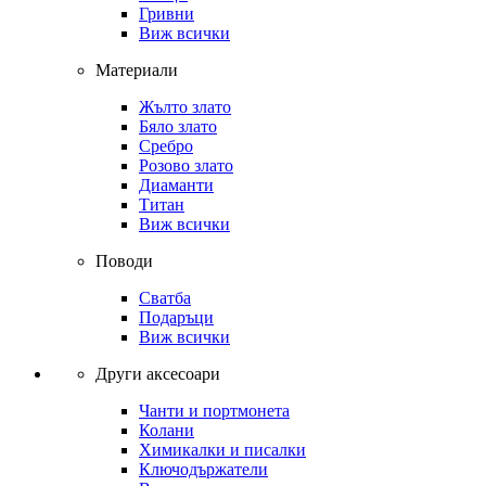
Гривни
Виж всички
Материали
Жълто злато
Бяло злато
Сребро
Розово злато
Диаманти
Титан
Виж всички
Поводи
Сватба
Подаръци
Виж всички
Други аксесоари
Чанти и портмонета
Колани
Химикалки и писалки
Ключодържатели