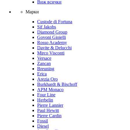
Виж всички
Марки
Custode di Fortuna
Sif Jakobs
Diamond Group
Govoni Gioielli
Rosso Academy
Davite & Delucchi
Mirco Visconti
Versace
Zancan
Breuning
Erica
Arezia Oro
Burkhardt & Bischoff
APM Monaco
Four Line
Herbelin
Pierre Lannier
Paul Hewitt
Pierre Cardin
Fossil
Diesel