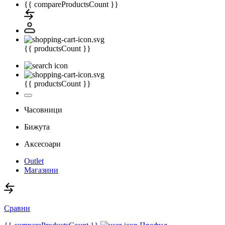
{{ compareProductsCount }}
{{ productsCount }}
{{ productsCount }}
Часовници
Бижута
Аксесоари
Outlet
Магазини
Сравни