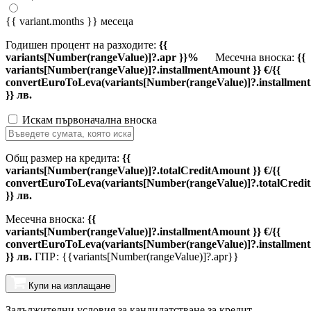
{{ variant.months }} месеца
Годишен процент на разходите:
{{
variants[Number(rangeValue)]?.apr }}%
Месечна вноска:
{{
variants[Number(rangeValue)]?.installmentAmount }} €/{{
convertEuroToLeva(variants[Number(rangeValue)]?.installmen
}} лв.
Искам първоначална вноска
Общ размер на кредита:
{{
variants[Number(rangeValue)]?.totalCreditAmount }} €/{{
convertEuroToLeva(variants[Number(rangeValue)]?.totalCredi
}} лв.
Месечна вноска:
{{
variants[Number(rangeValue)]?.installmentAmount }} €/{{
convertEuroToLeva(variants[Number(rangeValue)]?.installmen
}} лв.
ГПР: {{variants[Number(rangeValue)]?.apr}}
Купи на изплащане
Задължителни условия за кандидатстване за кредит