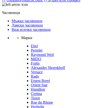
{{ compareProductsCount }}
Профил
Часовници
Мъжки часовници
Дамски часовници
Виж всички часовници
Марки
Ebel
Perrelet
Raymond Weil
MIDO
Fortis
Alexander Shorokhoff
Versace
Rado
Ernest Borel
Orient Star
Hamilton
Certina
Tissot
Rue du Rhone
Herbelin