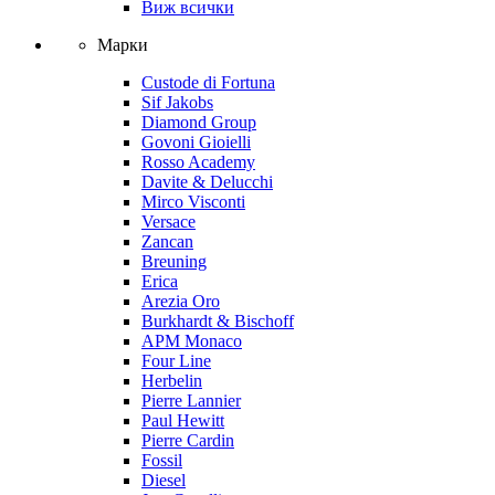
Виж всички
Марки
Custode di Fortuna
Sif Jakobs
Diamond Group
Govoni Gioielli
Rosso Academy
Davite & Delucchi
Mirco Visconti
Versace
Zancan
Breuning
Erica
Arezia Oro
Burkhardt & Bischoff
APM Monaco
Four Line
Herbelin
Pierre Lannier
Paul Hewitt
Pierre Cardin
Fossil
Diesel