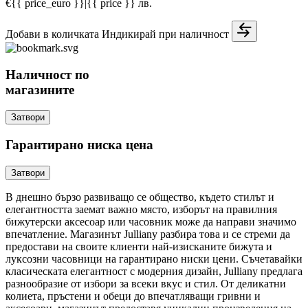
€{{ price_euro }}
|
{{ price }} лв.
Добави в количката
Индикирай при наличност
Наличност по
магазините
Затвори
Гарантирано ниска цена
Затвори
В днешно бързо развиващо се общество, където стилът и
елегантността заемат важно място, изборът на правилния
бижутерски аксесоар или часовник може да направи значимо
впечатление. Магазинът Julliany разбира това и се стреми да
предостави на своите клиенти най-изисканите бижута и
луксозни часовници на гарантирано ниски цени. Съчетавайки
класическата елегантност с модерния дизайн, Julliany предлага
разнообразие от избори за всеки вкус и стил. От деликатни
колиета, пръстени и обеци до впечатляващи гривни и