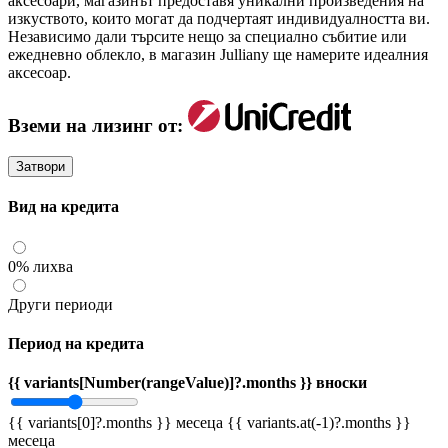
аксесоари, магазинът предоставя уникални произведения на
изкуството, които могат да подчертаят индивидуалността ви.
Независимо дали търсите нещо за специално събитие или
ежедневно облекло, в магазин Julliany ще намерите идеалния
аксесоар.
Вземи на лизинг от:
Затвори
Вид на кредита
0% лихва
Други периоди
Период на кредита
{{ variants[Number(rangeValue)]?.months }} вноски
{{ variants[0]?.months }} месеца
{{ variants.at(-1)?.months }}
месеца