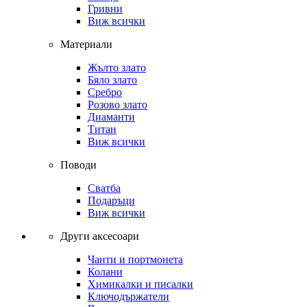
Гривни
Виж всички
Материали
Жълто злато
Бяло злато
Сребро
Розово злато
Диаманти
Титан
Виж всички
Поводи
Сватба
Подаръци
Виж всички
Други аксесоари
Чанти и портмонета
Колани
Химикалки и писалки
Ключодържатели