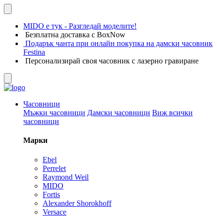
MIDO е тук - Разгледай моделите!
Безплатна доставка с BoxNow
Подарък чанта при онлайн покупка на дамски часовник
Festina
Персонализирай своя часовник с лазерно гравиране
Часовници
Мъжки часовници
Дамски часовници
Виж всички
часовници
Марки
Ebel
Perrelet
Raymond Weil
MIDO
Fortis
Alexander Shorokhoff
Versace