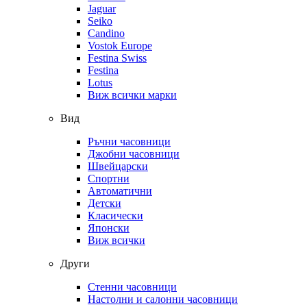
Jaguar
Seiko
Candino
Vostok Europe
Festina Swiss
Festina
Lotus
Виж всички марки
Вид
Ръчни часовници
Джобни часовници
Швейцарски
Спортни
Автоматични
Детски
Класически
Японски
Виж всички
Други
Стенни часовници
Настолни и салонни часовници