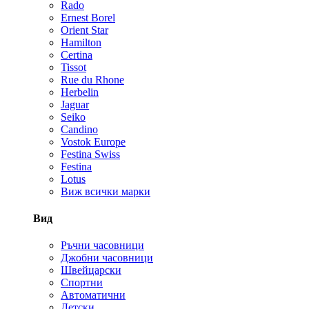
Rado
Ernest Borel
Orient Star
Hamilton
Certina
Tissot
Rue du Rhone
Herbelin
Jaguar
Seiko
Candino
Vostok Europe
Festina Swiss
Festina
Lotus
Виж всички марки
Вид
Ръчни часовници
Джобни часовници
Швейцарски
Спортни
Автоматични
Детски