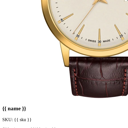
{{ name }}
SKU:
{{ sku }}