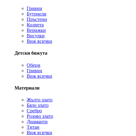
Гривни
Бутонели
Пръстени
Колиета
Верижки
Висулки
Виж всички
Детски бижута
Обеци
Гривни
Виж всички
Материали
Жълто злато
Бяло злато
Сребро
Розово злато
Диаманти
Титан
Виж всички