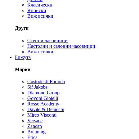
Класически
Японски
Виж всички
Други
Стенни часовници
Настолни и салонни часовници
Виж всички
Бижута
Марки
Custode di Fortuna
Sif Jakobs
Diamond Group
Govoni Gioielli
Rosso Academy
Davite & Delucchi
Mirco Visconti
Versace
Zancan
Breuning
Erica