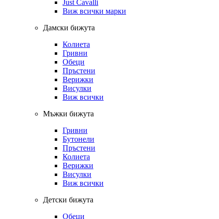
Just Cavalli
Виж всички марки
Дамски бижута
Колиета
Гривни
Обеци
Пръстени
Верижки
Висулки
Виж всички
Мъжки бижута
Гривни
Бутонели
Пръстени
Колиета
Верижки
Висулки
Виж всички
Детски бижута
Обеци