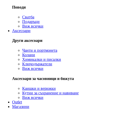
Поводи
Сватба
Подаръци
Виж всички
Аксесоари
Други аксесоари
Чанти и портмонета
Колани
Химикалки и писалки
Ключодържатели
Виж всички
Аксесоари за часовници и бижута
Каишки и верижки
Кутии за съхранение и навиване
Виж всички
Outlet
Магазини