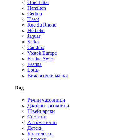
Orient Star
Hamilton
Certina
Tissot
Rue du Rhone
Herbelin
Jaguar
Seiko
Candino
Vostok Europe
Festina Swiss
Festina
Lotus
Виж всички марки
Вид
Ръчни часовници
Джобни часовници
Швейцарски
Спортни
Автоматични
Детски
Класически
Японски