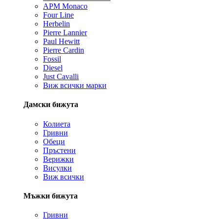
APM Monaco
Four Line
Herbelin
Pierre Lannier
Paul Hewitt
Pierre Cardin
Fossil
Diesel
Just Cavalli
Виж всички марки
Дамски бижута
Колиета
Гривни
Обеци
Пръстени
Верижки
Висулки
Виж всички
Мъжки бижута
Гривни