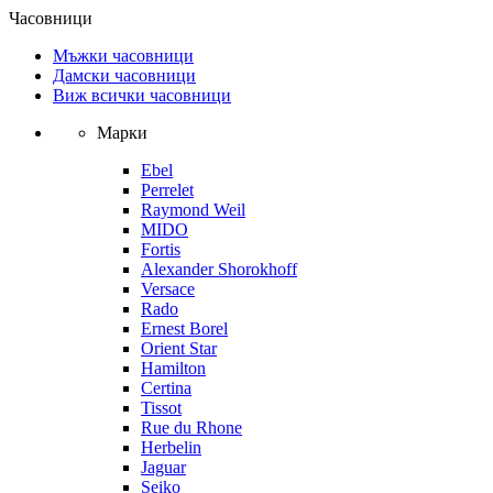
Часовници
Мъжки часовници
Дамски часовници
Виж всички часовници
Марки
Ebel
Perrelet
Raymond Weil
MIDO
Fortis
Alexander Shorokhoff
Versace
Rado
Ernest Borel
Orient Star
Hamilton
Certina
Tissot
Rue du Rhone
Herbelin
Jaguar
Seiko