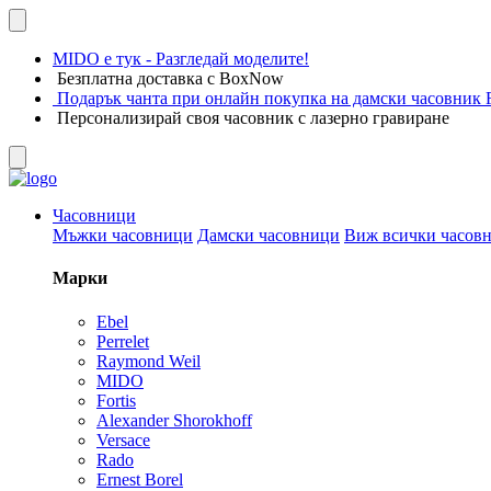
MIDO е тук - Разгледай моделите!
Безплатна доставка с BoxNow
Подарък чанта при онлайн покупка на дамски часовник F
Персонализирай своя часовник с лазерно гравиране
Часовници
Мъжки часовници
Дамски часовници
Виж всички часов
Марки
Ebel
Perrelet
Raymond Weil
MIDO
Fortis
Alexander Shorokhoff
Versace
Rado
Ernest Borel