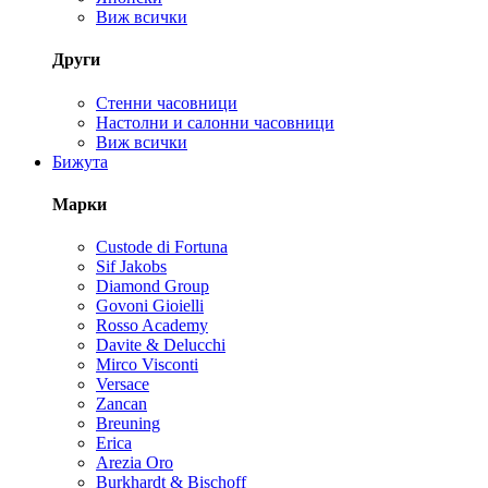
Виж всички
Други
Стенни часовници
Настолни и салонни часовници
Виж всички
Бижута
Марки
Custode di Fortuna
Sif Jakobs
Diamond Group
Govoni Gioielli
Rosso Academy
Davite & Delucchi
Mirco Visconti
Versace
Zancan
Breuning
Erica
Arezia Oro
Burkhardt & Bischoff