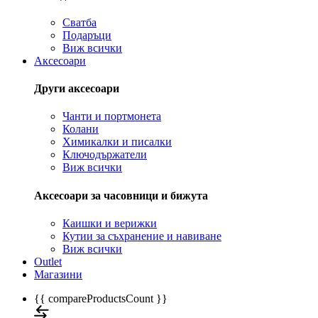
Сватба
Подаръци
Виж всички
Аксесоари
Други аксесоари
Чанти и портмонета
Колани
Химикалки и писалки
Ключодържатели
Виж всички
Аксесоари за часовници и бижута
Каишки и верижки
Кутии за съхранение и навиване
Виж всички
Outlet
Магазини
{{ compareProductsCount }}