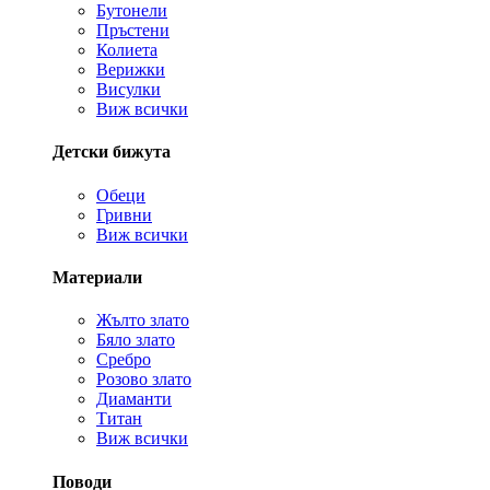
Бутонели
Пръстени
Колиета
Верижки
Висулки
Виж всички
Детски бижута
Обеци
Гривни
Виж всички
Материали
Жълто злато
Бяло злато
Сребро
Розово злато
Диаманти
Титан
Виж всички
Поводи