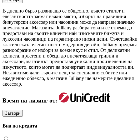
В днешно бързо развиващо се общество, където стилът и
елегантността заемат важно място, изборът на правилния
бижутерски аксесоар или часовник може да направи значимо
впечатление. Магазинът Julliany разбира това и се стреми да
предостави на своите клиенти най-изисканите бижута и
луксозни часовници на гарантирано ниски цени. Съчетавайки
класическата елегантност с модерния дизайн, Julliany предлага
разнообразие от избори за всеки вкус и стил. От деликатни
колиета, пръстени и обеци до впечатляващи гривни и
аксесоари, магазинът предоставя уникални произведения на
изкуството, които могат да подчертаят индивидуалността ви.
Независимо дали търсите нещо за специално събитие или
ежедневно облекло, в магазин Julliany ще намерите идеалния
аксесоар.
Вземи на лизинг от:
Затвори
Вид на кредита