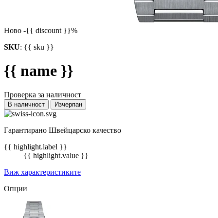
Ново
-{{ discount }}%
SKU
:
{{ sku }}
{{ name }}
Проверка за наличност
В наличност
Изчерпан
Гарантирано Швейцарско качество
{{ highlight.label }}
{{ highlight.value }}
Виж характеристиките
Опции