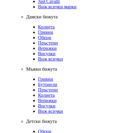
Just Cavalli
Виж всички марки
Дамски бижута
Колиета
Гривни
Обеци
Пръстени
Верижки
Висулки
Виж всички
Мъжки бижута
Гривни
Бутонели
Пръстени
Колиета
Верижки
Висулки
Виж всички
Детски бижута
Обеци