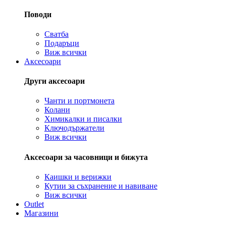
Поводи
Сватба
Подаръци
Виж всички
Аксесоари
Други аксесоари
Чанти и портмонета
Колани
Химикалки и писалки
Ключодържатели
Виж всички
Аксесоари за часовници и бижута
Каишки и верижки
Кутии за съхранение и навиване
Виж всички
Outlet
Магазини