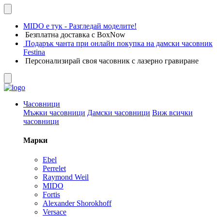
MIDO е тук - Разгледай моделите!
Безплатна доставка с BoxNow
Подарък чанта при онлайн покупка на дамски часовник
Festina
Персонализирай своя часовник с лазерно гравиране
Часовници
Мъжки часовници
Дамски часовници
Виж всички
часовници
Марки
Ebel
Perrelet
Raymond Weil
MIDO
Fortis
Alexander Shorokhoff
Versace