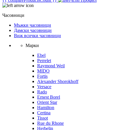
{{ compareProductsCount }}
Профил
Часовници
Мъжки часовници
Дамски часовници
Виж всички часовници
Марки
Ebel
Perrelet
Raymond Weil
MIDO
Fortis
Alexander Shorokhoff
Versace
Rado
Ernest Borel
Orient Star
Hamilton
Certina
Tissot
Rue du Rhone
Herbelin