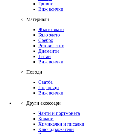
Гривни
Виж всички
Материали
Жълто злато
Бяло злато
Сребро
Розово злато
Диаманти
Титан
Виж всички
Поводи
Сватба
Подаръци
Виж всички
Други аксесоари
Чанти и портмонета
Колани
Химикалки и писалки
Ключодържатели