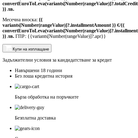
convertEuroToLeva(variants[Number(rangeValue)]?.totalCredi
}} лв.
Месечна вноска:
{{
variants[Number(rangeValue)]?.installmentAmount }} €/{{
convertEuroToLeva(variants[Number(rangeValue)]?.installmen
}} лв.
ГПР: {{variants[Number(rangeValue)]?.apr}}
Купи на изплащане
Задължителни условия за кандидатстване за кредит
Навършени 18 години
Без лоша кредитна история
Бърза обработка на поръчките
Безплатна доставка