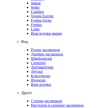
Jaguar
Seiko
Candino
Vostok Europe
Festina Swiss
Festina
Lotus
Виж всички марки
Вид
Ръчни часовници
Джобни часовници
Швейцарски
Спортни
Автоматични
Детски
Класически
Японски
Виж всички
Други
Стенни часовници
Настолни и салонни часовници