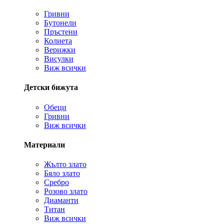
Гривни
Бутонели
Пръстени
Колиета
Верижки
Висулки
Виж всички
Детски бижута
Обеци
Гривни
Виж всички
Материали
Жълто злато
Бяло злато
Сребро
Розово злато
Диаманти
Титан
Виж всички