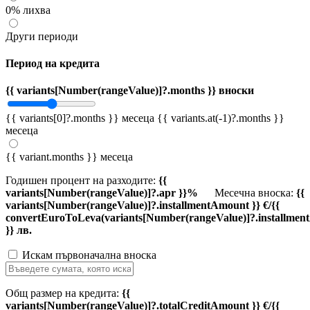
0% лихва
Други периоди
Период на кредита
{{ variants[Number(rangeValue)]?.months }} вноски
{{ variants[0]?.months }} месеца
{{ variants.at(-1)?.months }}
месеца
{{ variant.months }} месеца
Годишен процент на разходите:
{{
variants[Number(rangeValue)]?.apr }}%
Месечна вноска:
{{
variants[Number(rangeValue)]?.installmentAmount }} €/{{
convertEuroToLeva(variants[Number(rangeValue)]?.installmen
}} лв.
Искам първоначална вноска
Общ размер на кредита:
{{
variants[Number(rangeValue)]?.totalCreditAmount }} €/{{