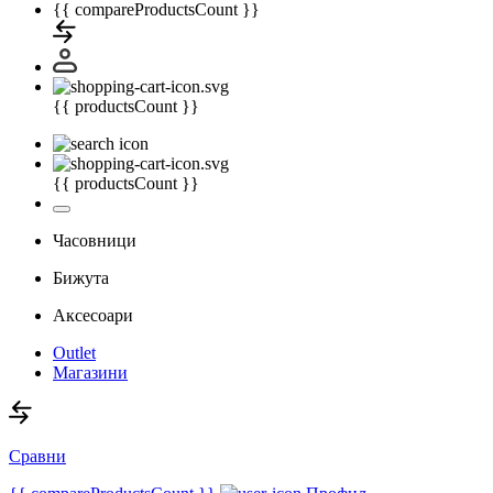
{{ compareProductsCount }}
{{ productsCount }}
{{ productsCount }}
Часовници
Бижута
Аксесоари
Outlet
Магазини
Сравни