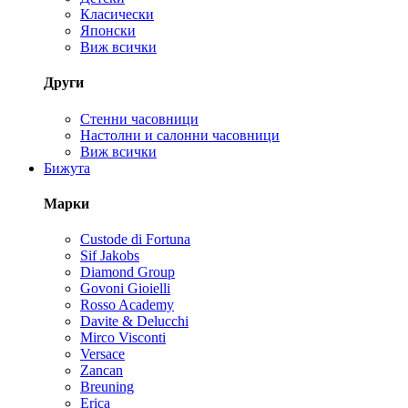
Класически
Японски
Виж всички
Други
Стенни часовници
Настолни и салонни часовници
Виж всички
Бижута
Марки
Custode di Fortuna
Sif Jakobs
Diamond Group
Govoni Gioielli
Rosso Academy
Davite & Delucchi
Mirco Visconti
Versace
Zancan
Breuning
Erica