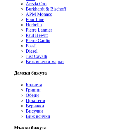
Arezia Oro
Burkhardt & Bischoff
APM Monaco
Four Line
Herbelin
Pierre Lannier
Paul Hewitt
Pierre Cardin
Fossil
Diesel
Just Cavalli
Виж всички марки
Дамски бижута
Колиета
Гривни
Обеци
Пръстени
Верижки
Висулки
Виж всички
Мъжки бижута