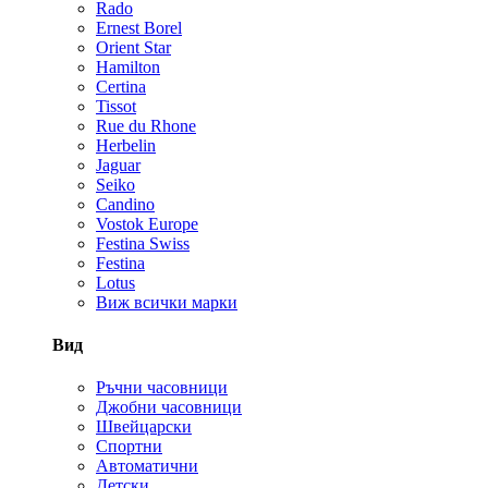
Rado
Ernest Borel
Orient Star
Hamilton
Certina
Tissot
Rue du Rhone
Herbelin
Jaguar
Seiko
Candino
Vostok Europe
Festina Swiss
Festina
Lotus
Виж всички марки
Вид
Ръчни часовници
Джобни часовници
Швейцарски
Спортни
Автоматични
Детски