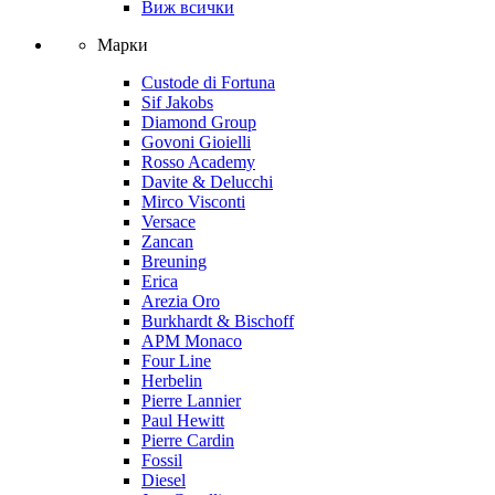
Виж всички
Марки
Custode di Fortuna
Sif Jakobs
Diamond Group
Govoni Gioielli
Rosso Academy
Davite & Delucchi
Mirco Visconti
Versace
Zancan
Breuning
Erica
Arezia Oro
Burkhardt & Bischoff
APM Monaco
Four Line
Herbelin
Pierre Lannier
Paul Hewitt
Pierre Cardin
Fossil
Diesel