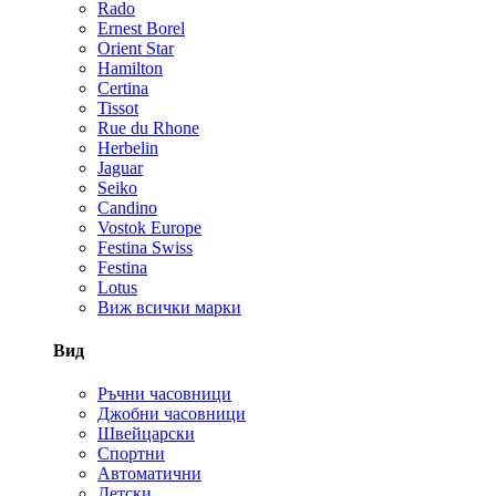
Rado
Ernest Borel
Orient Star
Hamilton
Certina
Tissot
Rue du Rhone
Herbelin
Jaguar
Seiko
Candino
Vostok Europe
Festina Swiss
Festina
Lotus
Виж всички марки
Вид
Ръчни часовници
Джобни часовници
Швейцарски
Спортни
Автоматични
Детски