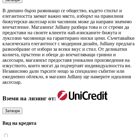
В днешно бързо развиващо се общество, където стилът и
елегантността заемат важно място, изборът на правилния
бижутерски аксесоар или часовник може да направи значимо
впечатление. Магазинът Julliany разбира това и се стреми да
предостави на своите клиенти най-изисканите бижута и
луксозни часовници на гарантирано ниски цени. Съчетавайки
класическата елегантност с модерния дизайн, Julliany предлага
разнообразие от избори за всеки вкус и стил. От деликатни
колиета, пръстени и обеци до впечатляващи гривни и
аксесоари, магазинът предоставя уникални произведения на
изкуството, които могат да подчертаят индивидуалността ви.
Независимо дали търсите нещо за специално събитие или
ежедневно облекло, в магазин Julliany ще намерите идеалния
аксесоар.
Вземи на лизинг от:
Затвори
Вид на кредита