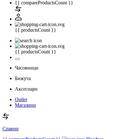
{{ compareProductsCount }}
{{ productsCount }}
{{ productsCount }}
Часовници
Бижута
Аксесоари
Outlet
Магазини
Сравни