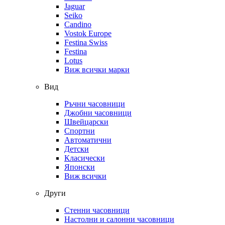
Jaguar
Seiko
Candino
Vostok Europe
Festina Swiss
Festina
Lotus
Виж всички марки
Вид
Ръчни часовници
Джобни часовници
Швейцарски
Спортни
Автоматични
Детски
Класически
Японски
Виж всички
Други
Стенни часовници
Настолни и салонни часовници