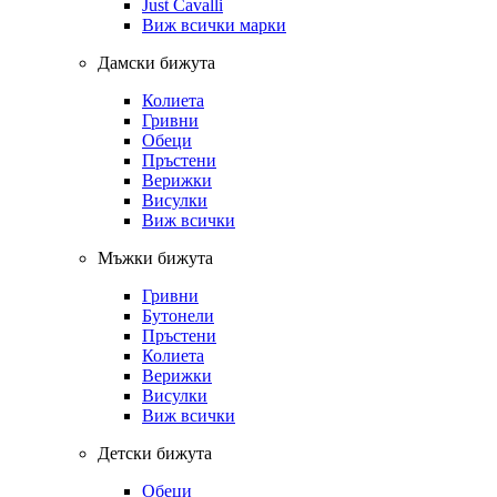
Just Cavalli
Виж всички марки
Дамски бижута
Колиета
Гривни
Обеци
Пръстени
Верижки
Висулки
Виж всички
Мъжки бижута
Гривни
Бутонели
Пръстени
Колиета
Верижки
Висулки
Виж всички
Детски бижута
Обеци