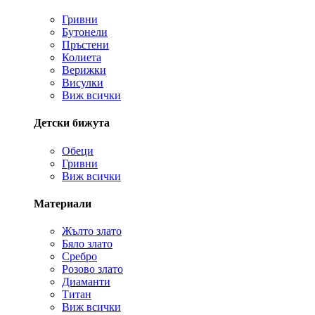
Гривни
Бутонели
Пръстени
Колиета
Верижки
Висулки
Виж всички
Детски бижута
Обеци
Гривни
Виж всички
Материали
Жълто злато
Бяло злато
Сребро
Розово злато
Диаманти
Титан
Виж всички