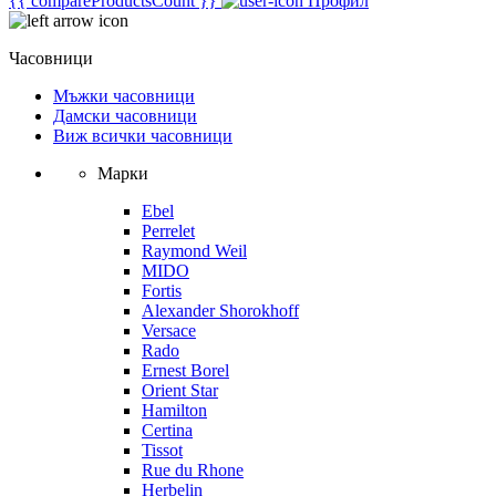
{{ compareProductsCount }}
Профил
Часовници
Мъжки часовници
Дамски часовници
Виж всички часовници
Марки
Ebel
Perrelet
Raymond Weil
MIDO
Fortis
Alexander Shorokhoff
Versace
Rado
Ernest Borel
Orient Star
Hamilton
Certina
Tissot
Rue du Rhone
Herbelin