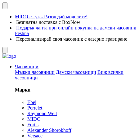
MIDO е тук - Разгледай моделите!
Безплатна доставка с BoxNow
Подарък чанта при онлайн покупка на дамски часовник
Festina
Персонализирай своя часовник с лазерно гравиране
Часовници
Мъжки часовници
Дамски часовници
Виж всички
часовници
Марки
Ebel
Perrelet
Raymond Weil
MIDO
Fortis
Alexander Shorokhoff
Versace