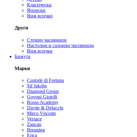
Класически
Японски
Виж всички
Други
Стенни часовници
Настолни и салонни часовници
Виж всички
Бижута
Марки
Custode di Fortuna
Sif Jakobs
Diamond Group
Govoni Gioielli
Rosso Academy
Davite & Delucchi
Mirco Visconti
Versace
Zancan
Breuning
Erica