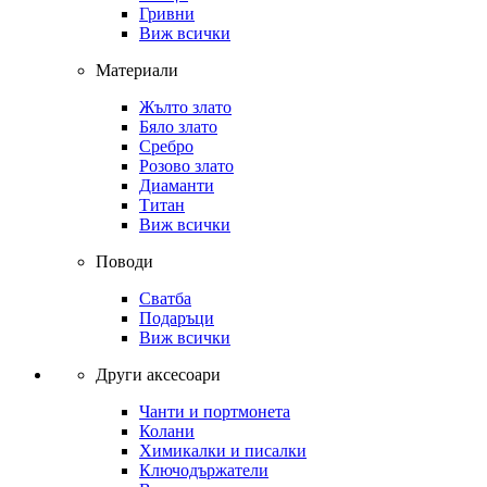
Гривни
Виж всички
Материали
Жълто злато
Бяло злато
Сребро
Розово злато
Диаманти
Титан
Виж всички
Поводи
Сватба
Подаръци
Виж всички
Други аксесоари
Чанти и портмонета
Колани
Химикалки и писалки
Ключодържатели