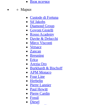
Виж всички
Марки
Custode di Fortuna
Sif Jakobs
Diamond Group
Govoni Gioielli
Rosso Academy
Davite & Delucchi
Mirco Visconti
Versace
Zancan
Breuning
Erica
Arezia Oro
Burkhardt & Bischoff
APM Monaco
Four Line
Herbelin
Pierre Lannier
Paul Hewitt
Pierre Cardin
Fossil
Diesel