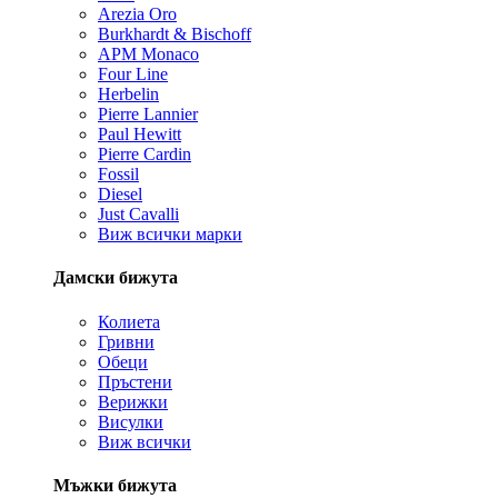
Arezia Oro
Burkhardt & Bischoff
APM Monaco
Four Line
Herbelin
Pierre Lannier
Paul Hewitt
Pierre Cardin
Fossil
Diesel
Just Cavalli
Виж всички марки
Дамски бижута
Колиета
Гривни
Обеци
Пръстени
Верижки
Висулки
Виж всички
Мъжки бижута