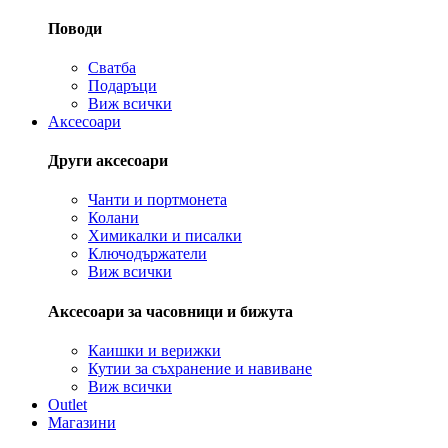
Поводи
Сватба
Подаръци
Виж всички
Аксесоари
Други аксесоари
Чанти и портмонета
Колани
Химикалки и писалки
Ключодържатели
Виж всички
Аксесоари за часовници и бижута
Каишки и верижки
Кутии за съхранение и навиване
Виж всички
Outlet
Магазини