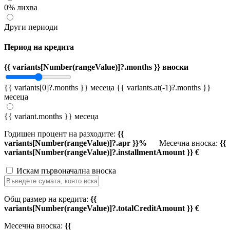
0% лихва
Други периоди
Период на кредита
{{ variants[Number(rangeValue)]?.months }} вноски
{{ variants[0]?.months }} месеца
{{ variants.at(-1)?.months }}
месеца
{{ variant.months }} месеца
Годишен процент на разходите:
{{
variants[Number(rangeValue)]?.apr }}%
Месечна вноска:
{{
variants[Number(rangeValue)]?.installmentAmount }} €
Искам първоначална вноска
Общ размер на кредита:
{{
variants[Number(rangeValue)]?.totalCreditAmount }} €
Месечна вноска:
{{