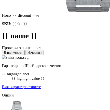
Ново
-{{ discount }}%
SKU
:
{{ sku }}
{{ name }}
Проверка за наличност
В наличност
Изчерпан
Гарантирано Швейцарско качество
{{ highlight.label }}
{{ highlight.value }}
Виж характеристиките
Опции