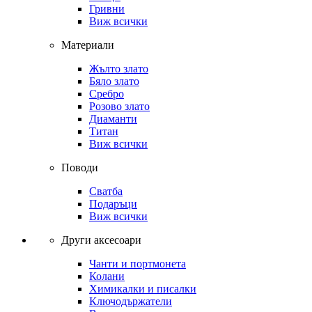
Гривни
Виж всички
Материали
Жълто злато
Бяло злато
Сребро
Розово злато
Диаманти
Титан
Виж всички
Поводи
Сватба
Подаръци
Виж всички
Други аксесоари
Чанти и портмонета
Колани
Химикалки и писалки
Ключодържатели