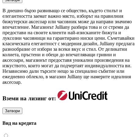
В днешно бързо развиващо се общество, където стилът и
елегантността заемат важно място, изборът на правилния
бижутерски аксесоар или часовник може да направи значимо
впечатление. Магазинът Julliany разбира това и се стреми да
предостави на своите клиенти най-изисканите бижута и
луксозни часовници на гарантирано ниски цени. Съчетавайки
класическата елегантност с модерния дизайн, Julliany предлага
разнообразие от избори за всеки вкус и стил. От деликатни
колиета, пръстени и обеци до впечатляващи гривни и
аксесоари, магазинът предоставя уникални произведения на
изкуството, които могат да подчертаят индивидуалността ви.
Независимо дали търсите нещо за специално събитие или
ежедневно облекло, в магазин Julliany ще намерите идеалния
аксесоар.
Вземи на лизинг от:
Затвори
Вид на кредита