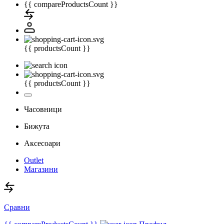
{{ compareProductsCount }}
{{ productsCount }}
{{ productsCount }}
Часовници
Бижута
Аксесоари
Outlet
Магазини
Сравни