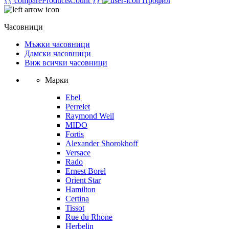
{{ compareProductsCount }}
Профил
Часовници
Мъжки часовници
Дамски часовници
Виж всички часовници
Марки
Ebel
Perrelet
Raymond Weil
MIDO
Fortis
Alexander Shorokhoff
Versace
Rado
Ernest Borel
Orient Star
Hamilton
Certina
Tissot
Rue du Rhone
Herbelin