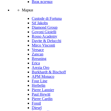
Виж всички
Марки
Custode di Fortuna
Sif Jakobs
Diamond Group
Govoni Gioielli
Rosso Academy
Davite & Delucchi
Mirco Visconti
Versace
Zancan
Breuning
Erica
Arezia Oro
Burkhardt & Bischoff
APM Monaco
Four Line
Herbelin
Pierre Lannier
Paul Hewitt
Pierre Cardin
Fossil
Diesel