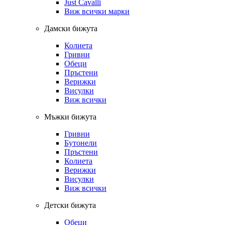
Just Cavalli
Виж всички марки
Дамски бижута
Колиета
Гривни
Обеци
Пръстени
Верижки
Висулки
Виж всички
Мъжки бижута
Гривни
Бутонели
Пръстени
Колиета
Верижки
Висулки
Виж всички
Детски бижута
Обеци