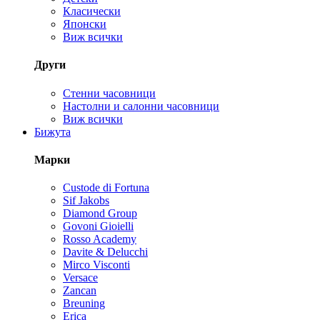
Класически
Японски
Виж всички
Други
Стенни часовници
Настолни и салонни часовници
Виж всички
Бижута
Марки
Custode di Fortuna
Sif Jakobs
Diamond Group
Govoni Gioielli
Rosso Academy
Davite & Delucchi
Mirco Visconti
Versace
Zancan
Breuning
Erica