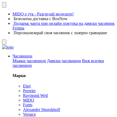
MIDO е тук - Разгледай моделите!
Безплатна доставка с BoxNow
Подарък чанта при онлайн покупка на дамски часовник
Festina
Персонализирай своя часовник с лазерно гравиране
Часовници
Мъжки часовници
Дамски часовници
Виж всички
часовници
Марки
Ebel
Perrelet
Raymond Weil
MIDO
Fortis
Alexander Shorokhoff
Versace