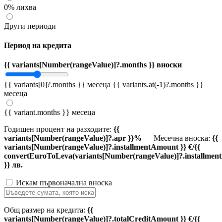
0% лихва
Други периоди
Период на кредита
{{ variants[Number(rangeValue)]?.months }} вноски
{{ variants[0]?.months }} месеца
{{ variants.at(-1)?.months }}
месеца
{{ variant.months }} месеца
Годишен процент на разходите:
{{
variants[Number(rangeValue)]?.apr }}%
Месечна вноска:
{{
variants[Number(rangeValue)]?.installmentAmount }} €/{{
convertEuroToLeva(variants[Number(rangeValue)]?.installmen
}} лв.
Искам първоначална вноска
Общ размер на кредита:
{{
variants[Number(rangeValue)]?.totalCreditAmount }} €/{{