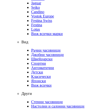
Jaguar
Seiko
Candino
Vostok Europe
Festina Swiss
Festina
Lotus
Виж всички марки
Вид
Ръчни часовници
Джобни часовници
Швейцарски
Спортни
Автоматични
Детски
Класически
Японски
Виж всички
Други
Стенни часовници
Настолни и салонни часовници