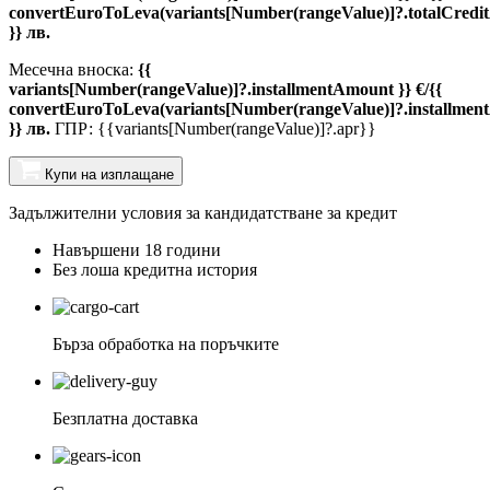
convertEuroToLeva(variants[Number(rangeValue)]?.totalCredi
}} лв.
Месечна вноска:
{{
variants[Number(rangeValue)]?.installmentAmount }} €/{{
convertEuroToLeva(variants[Number(rangeValue)]?.installmen
}} лв.
ГПР: {{variants[Number(rangeValue)]?.apr}}
Купи на изплащане
Задължителни условия за кандидатстване за кредит
Навършени 18 години
Без лоша кредитна история
Бърза обработка на поръчките
Безплатна доставка