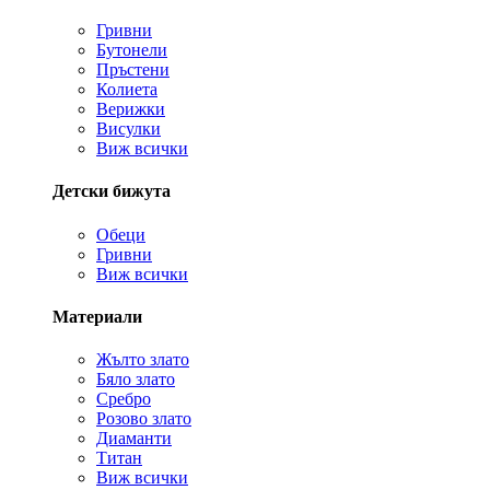
Гривни
Бутонели
Пръстени
Колиета
Верижки
Висулки
Виж всички
Детски бижута
Обеци
Гривни
Виж всички
Материали
Жълто злато
Бяло злато
Сребро
Розово злато
Диаманти
Титан
Виж всички