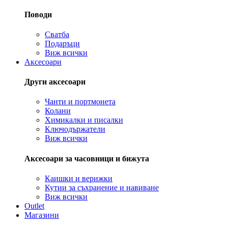
Поводи
Сватба
Подаръци
Виж всички
Аксесоари
Други аксесоари
Чанти и портмонета
Колани
Химикалки и писалки
Ключодържатели
Виж всички
Аксесоари за часовници и бижута
Каишки и верижки
Кутии за съхранение и навиване
Виж всички
Outlet
Магазини