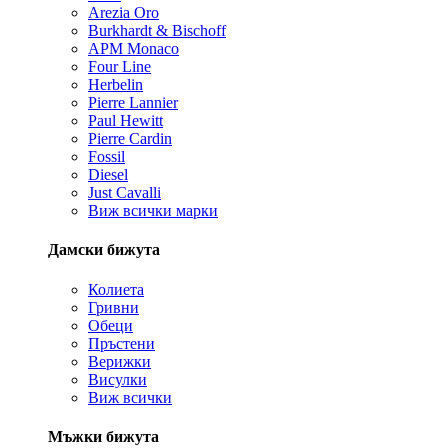
Arezia Oro
Burkhardt & Bischoff
APM Monaco
Four Line
Herbelin
Pierre Lannier
Paul Hewitt
Pierre Cardin
Fossil
Diesel
Just Cavalli
Виж всички марки
Дамски бижута
Колиета
Гривни
Обеци
Пръстени
Верижки
Висулки
Виж всички
Мъжки бижута