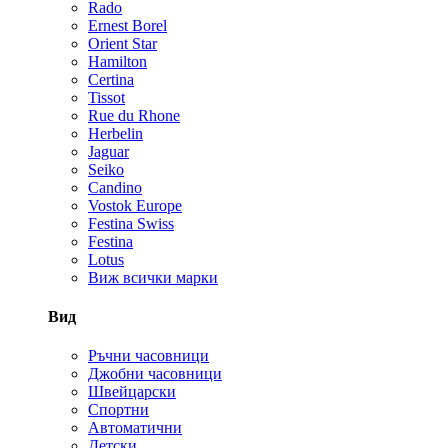
Rado
Ernest Borel
Orient Star
Hamilton
Certina
Tissot
Rue du Rhone
Herbelin
Jaguar
Seiko
Candino
Vostok Europe
Festina Swiss
Festina
Lotus
Виж всички марки
Вид
Ръчни часовници
Джобни часовници
Швейцарски
Спортни
Автоматични
Детски