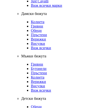
Just Cavalli
Виж всички марки
Дамски бижута
Колиета
Гривни
Обеци
Пръстени
Верижки
Висулки
Виж всички
Мъжки бижута
Гривни
Бутонели
Пръстени
Колиета
Верижки
Висулки
Виж всички
Детски бижута
Обеци