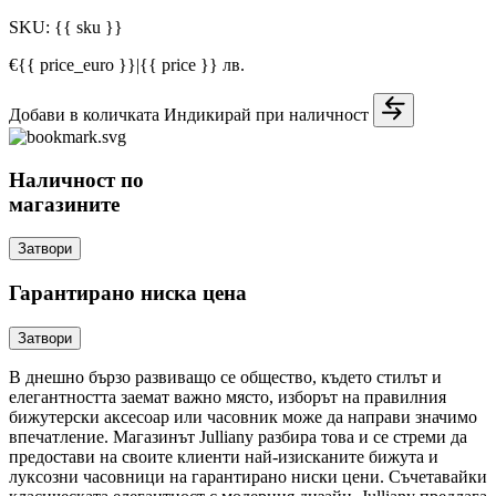
SKU:
{{ sku }}
€{{ price_euro }}
|
{{ price }} лв.
Добави в количката
Индикирай при наличност
Наличност по
магазините
Затвори
Гарантирано ниска цена
Затвори
В днешно бързо развиващо се общество, където стилът и
елегантността заемат важно място, изборът на правилния
бижутерски аксесоар или часовник може да направи значимо
впечатление. Магазинът Julliany разбира това и се стреми да
предостави на своите клиенти най-изисканите бижута и
луксозни часовници на гарантирано ниски цени. Съчетавайки