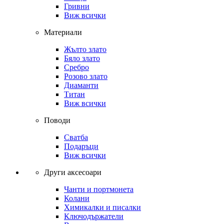
Гривни
Виж всички
Материали
Жълто злато
Бяло злато
Сребро
Розово злато
Диаманти
Титан
Виж всички
Поводи
Сватба
Подаръци
Виж всички
Други аксесоари
Чанти и портмонета
Колани
Химикалки и писалки
Ключодържатели