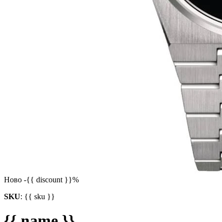
Ново
-{{ discount }}%
SKU
:
{{ sku }}
{{ name }}