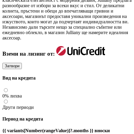
класическата елегантност с модерния дизайн, Julliany предлага
разнообразие от избори за всеки вкус и стил. От деликатни
колиета, пръстени и обеци до впечатляващи гривни и
аксесоари, магазинът предоставя уникални произведения на
изкуството, които могат да подчертаят индивидуалността ви.
Независимо дали търсите нещо за специално събитие или
ежедневно облекло, в магазин Julliany ще намерите идеалния
аксесоар.
Вземи на лизинг от:
Затвори
Вид на кредита
0% лихва
Други периоди
Период на кредита
{{ variants[Number(rangeValue)]?.months }} вноски