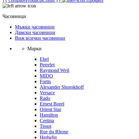
{{ compareProductsCount }}
Профил
Часовници
Мъжки часовници
Дамски часовници
Виж всички часовници
Марки
Ebel
Perrelet
Raymond Weil
MIDO
Fortis
Alexander Shorokhoff
Versace
Rado
Ernest Borel
Orient Star
Hamilton
Certina
Tissot
Rue du Rhone
Herbelin