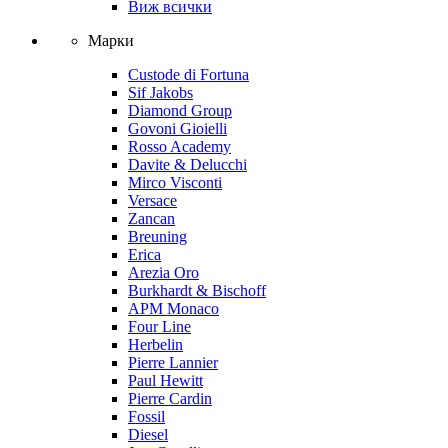
Виж всички
Марки
Custode di Fortuna
Sif Jakobs
Diamond Group
Govoni Gioielli
Rosso Academy
Davite & Delucchi
Mirco Visconti
Versace
Zancan
Breuning
Erica
Arezia Oro
Burkhardt & Bischoff
APM Monaco
Four Line
Herbelin
Pierre Lannier
Paul Hewitt
Pierre Cardin
Fossil
Diesel