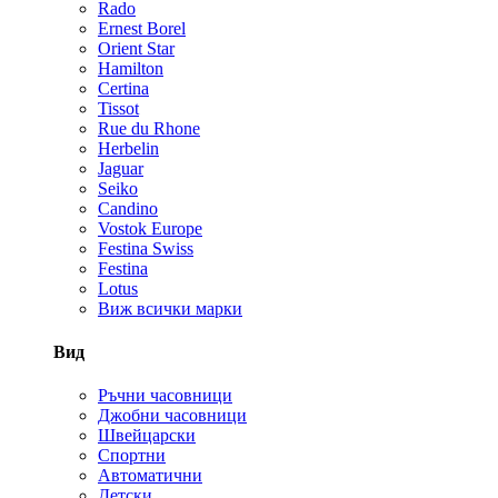
Rado
Ernest Borel
Orient Star
Hamilton
Certina
Tissot
Rue du Rhone
Herbelin
Jaguar
Seiko
Candino
Vostok Europe
Festina Swiss
Festina
Lotus
Виж всички марки
Вид
Ръчни часовници
Джобни часовници
Швейцарски
Спортни
Автоматични
Детски