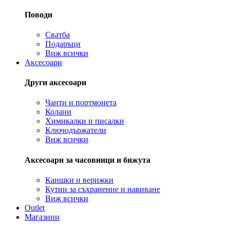
Поводи
Сватба
Подаръци
Виж всички
Аксесоари
Други аксесоари
Чанти и портмонета
Колани
Химикалки и писалки
Ключодържатели
Виж всички
Аксесоари за часовници и бижута
Каишки и верижки
Кутии за съхранение и навиване
Виж всички
Outlet
Магазини