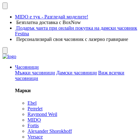
MIDO е тук - Разгледай моделите!
Безплатна доставка с BoxNow
Подарък чанта при онлайн покупка на дамски часовник
Festina
Персонализирай своя часовник с лазерно гравиране
Часовници
Мъжки часовници
Дамски часовници
Виж всички
часовници
Марки
Ebel
Perrelet
Raymond Weil
MIDO
Fortis
Alexander Shorokhoff
Versace