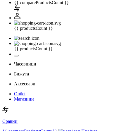
{{ compareProductsCount }}
{{ productsCount }}
{{ productsCount }}
Часовници
Бижута
Аксесоари
Outlet
Магазини
Сравни