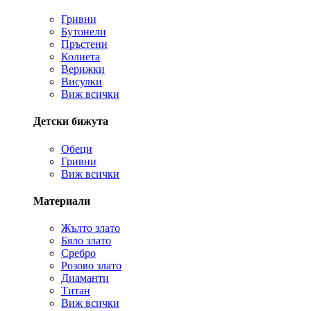
Гривни
Бутонели
Пръстени
Колиета
Верижки
Висулки
Виж всички
Детски бижута
Обеци
Гривни
Виж всички
Материали
Жълто злато
Бяло злато
Сребро
Розово злато
Диаманти
Титан
Виж всички