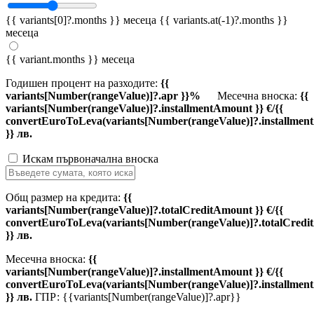
{{ variants[0]?.months }} месеца
{{ variants.at(-1)?.months }}
месеца
{{ variant.months }} месеца
Годишен процент на разходите:
{{
variants[Number(rangeValue)]?.apr }}%
Месечна вноска:
{{
variants[Number(rangeValue)]?.installmentAmount }} €/{{
convertEuroToLeva(variants[Number(rangeValue)]?.installmen
}} лв.
Искам първоначална вноска
Общ размер на кредита:
{{
variants[Number(rangeValue)]?.totalCreditAmount }} €/{{
convertEuroToLeva(variants[Number(rangeValue)]?.totalCredi
}} лв.
Месечна вноска:
{{
variants[Number(rangeValue)]?.installmentAmount }} €/{{
convertEuroToLeva(variants[Number(rangeValue)]?.installmen
}} лв.
ГПР: {{variants[Number(rangeValue)]?.apr}}