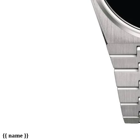
{{ name }}