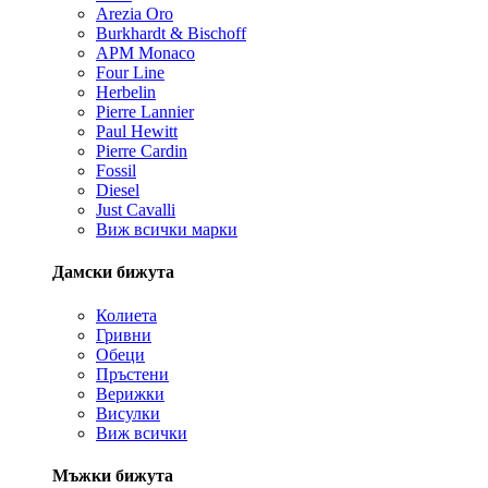
Arezia Oro
Burkhardt & Bischoff
APM Monaco
Four Line
Herbelin
Pierre Lannier
Paul Hewitt
Pierre Cardin
Fossil
Diesel
Just Cavalli
Виж всички марки
Дамски бижута
Колиета
Гривни
Обеци
Пръстени
Верижки
Висулки
Виж всички
Мъжки бижута