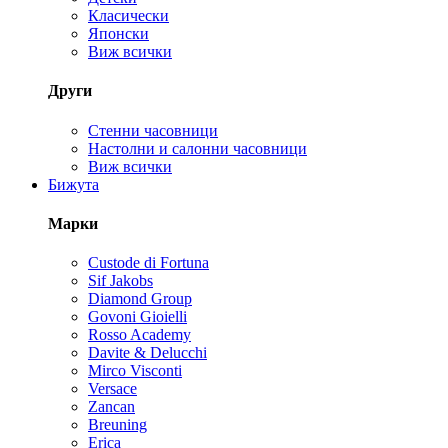
Класически
Японски
Виж всички
Други
Стенни часовници
Настолни и салонни часовници
Виж всички
Бижута
Марки
Custode di Fortuna
Sif Jakobs
Diamond Group
Govoni Gioielli
Rosso Academy
Davite & Delucchi
Mirco Visconti
Versace
Zancan
Breuning
Erica