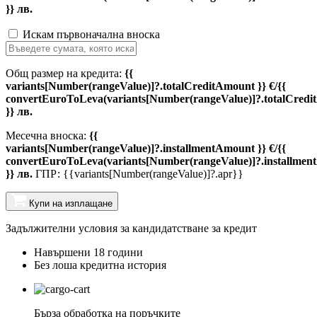
}} лв.
Искам първоначална вноска
Общ размер на кредита:
{{
variants[Number(rangeValue)]?.totalCreditAmount }} €/{{
convertEuroToLeva(variants[Number(rangeValue)]?.totalCredi
}} лв.
Месечна вноска:
{{
variants[Number(rangeValue)]?.installmentAmount }} €/{{
convertEuroToLeva(variants[Number(rangeValue)]?.installmen
}} лв.
ГПР: {{variants[Number(rangeValue)]?.apr}}
Купи на изплащане
Задължителни условия за кандидатстване за кредит
Навършени 18 години
Без лоша кредитна история
Бърза обработка на поръчките