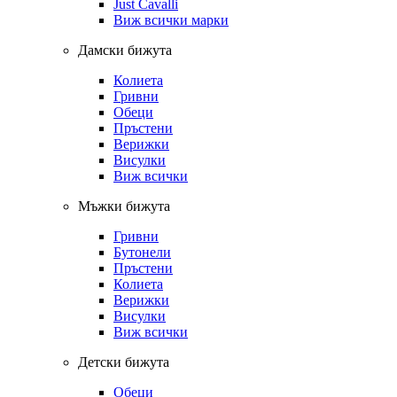
Just Cavalli
Виж всички марки
Дамски бижута
Колиета
Гривни
Обеци
Пръстени
Верижки
Висулки
Виж всички
Мъжки бижута
Гривни
Бутонели
Пръстени
Колиета
Верижки
Висулки
Виж всички
Детски бижута
Обеци