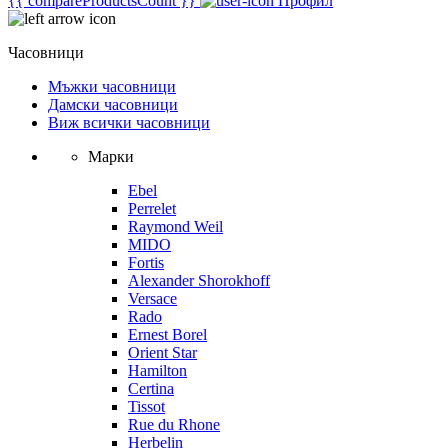
{{ compareProductsCount }}
Профил
Часовници
Мъжки часовници
Дамски часовници
Виж всички часовници
Марки
Ebel
Perrelet
Raymond Weil
MIDO
Fortis
Alexander Shorokhoff
Versace
Rado
Ernest Borel
Orient Star
Hamilton
Certina
Tissot
Rue du Rhone
Herbelin