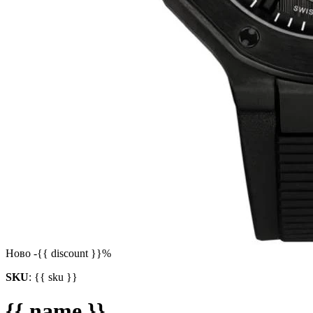
Ново
-{{ discount }}%
SKU
:
{{ sku }}
{{ name }}