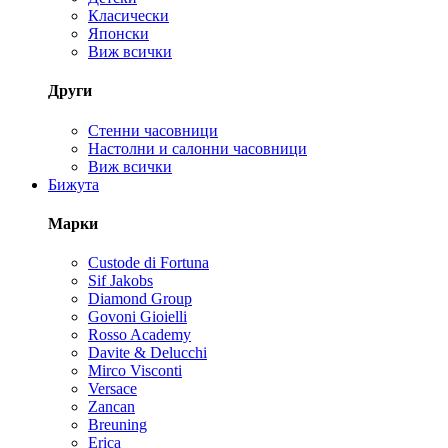
Класически
Японски
Виж всички
Други
Стенни часовници
Настолни и салонни часовници
Виж всички
Бижута
Марки
Custode di Fortuna
Sif Jakobs
Diamond Group
Govoni Gioielli
Rosso Academy
Davite & Delucchi
Mirco Visconti
Versace
Zancan
Breuning
Erica