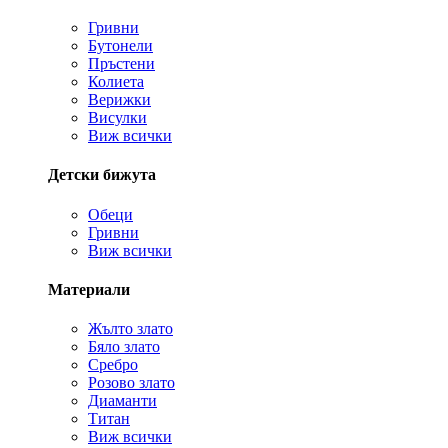
Гривни
Бутонели
Пръстени
Колиета
Верижки
Висулки
Виж всички
Детски бижута
Обеци
Гривни
Виж всички
Материали
Жълто злато
Бяло злато
Сребро
Розово злато
Диаманти
Титан
Виж всички