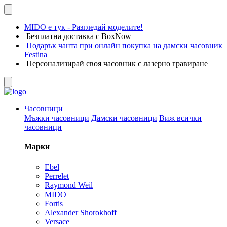
MIDO е тук - Разгледай моделите!
Безплатна доставка с BoxNow
Подарък чанта при онлайн покупка на дамски часовник
Festina
Персонализирай своя часовник с лазерно гравиране
Часовници
Мъжки часовници
Дамски часовници
Виж всички
часовници
Марки
Ebel
Perrelet
Raymond Weil
MIDO
Fortis
Alexander Shorokhoff
Versace