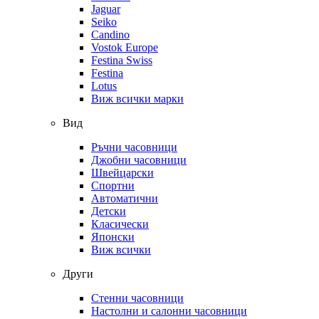
Jaguar
Seiko
Candino
Vostok Europe
Festina Swiss
Festina
Lotus
Виж всички марки
Вид
Ръчни часовници
Джобни часовници
Швейцарски
Спортни
Автоматични
Детски
Класически
Японски
Виж всички
Други
Стенни часовници
Настолни и салонни часовници