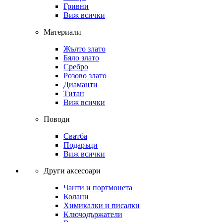
Гривни
Виж всички
Материали
Жълто злато
Бяло злато
Сребро
Розово злато
Диаманти
Титан
Виж всички
Поводи
Сватба
Подаръци
Виж всички
Други аксесоари
Чанти и портмонета
Колани
Химикалки и писалки
Ключодържатели