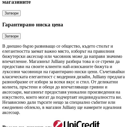
магазините
Затвори
Гарантирано ниска цена
Затвори
В днешно бързо развиващо се общество, където стилът и
елегантността заемат важно място, изборът на правилния
бижутерски аксесоар или часовник може да направи значимо
впечатление. Магазинът Julliany разбира това и се стреми да
предостави на своите клиенти най-изисканите бижута и
луксозни часовници на гарантирано ниски цени. Съчетавайки
класическата елегантност с модерния дизайн, Julliany предлага
разнообразие от избори за всеки вкус и стил. От деликатни
колиета, пръстени и обеци до впечатляващи гривни и
аксесоари, магазинът предоставя уникални произведения на
изкуството, които могат да подчертаят индивидуалността ви.
Независимо дали търсите нещо за специално събитие или
ежедневно облекло, в магазин Julliany ще намерите идеалния
аксесоар.