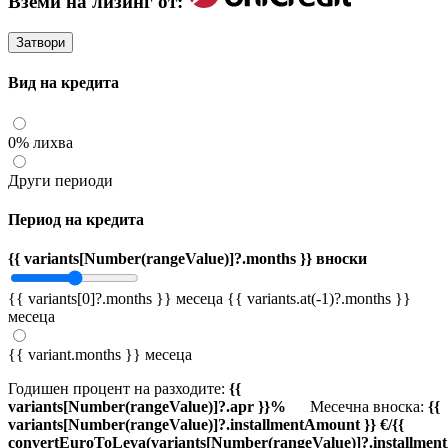
Вземи на лизинг от:
Затвори
Вид на кредита
0% лихва
Други периоди
Период на кредита
{{ variants[Number(rangeValue)]?.months }} вноски
{{ variants[0]?.months }} месеца
{{ variants.at(-1)?.months }}
месеца
{{ variant.months }} месеца
Годишен процент на разходите:
{{
variants[Number(rangeValue)]?.apr }}%
Месечна вноска:
{{
variants[Number(rangeValue)]?.installmentAmount }} €/{{
convertEuroToLeva(variants[Number(rangeValue)]?.installmen