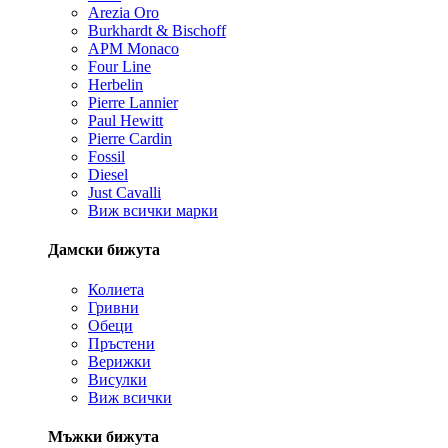
Arezia Oro
Burkhardt & Bischoff
APM Monaco
Four Line
Herbelin
Pierre Lannier
Paul Hewitt
Pierre Cardin
Fossil
Diesel
Just Cavalli
Виж всички марки
Дамски бижута
Колиета
Гривни
Обеци
Пръстени
Верижки
Висулки
Виж всички
Мъжки бижута