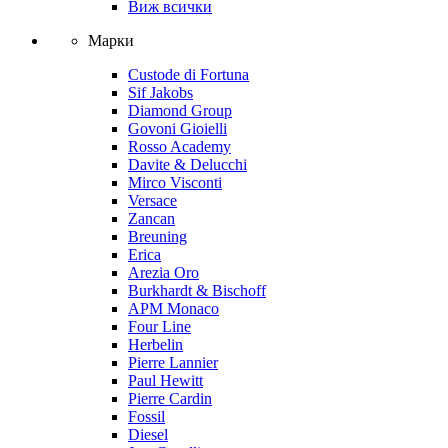
Виж всички
Марки
Custode di Fortuna
Sif Jakobs
Diamond Group
Govoni Gioielli
Rosso Academy
Davite & Delucchi
Mirco Visconti
Versace
Zancan
Breuning
Erica
Arezia Oro
Burkhardt & Bischoff
APM Monaco
Four Line
Herbelin
Pierre Lannier
Paul Hewitt
Pierre Cardin
Fossil
Diesel