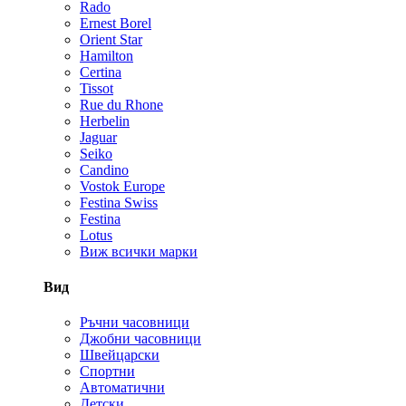
Rado
Ernest Borel
Orient Star
Hamilton
Certina
Tissot
Rue du Rhone
Herbelin
Jaguar
Seiko
Candino
Vostok Europe
Festina Swiss
Festina
Lotus
Виж всички марки
Вид
Ръчни часовници
Джобни часовници
Швейцарски
Спортни
Автоматични
Детски