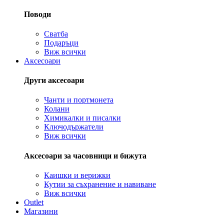
Поводи
Сватба
Подаръци
Виж всички
Аксесоари
Други аксесоари
Чанти и портмонета
Колани
Химикалки и писалки
Ключодържатели
Виж всички
Аксесоари за часовници и бижута
Каишки и верижки
Кутии за съхранение и навиване
Виж всички
Outlet
Магазини