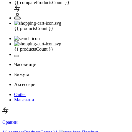
{{ compareProductsCount }}
{{ productsCount }}
{{ productsCount }}
Часовници
Бижута
Аксесоари
Outlet
Магазини
Сравни