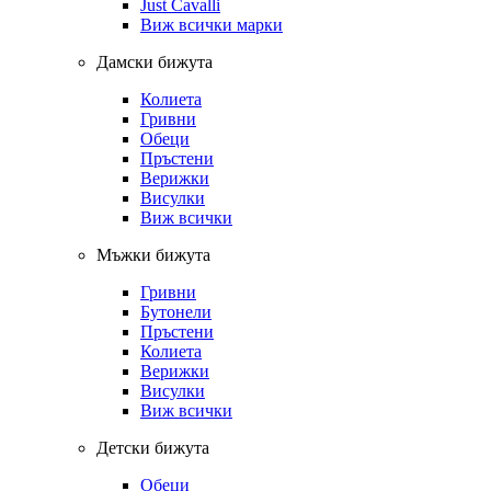
Just Cavalli
Виж всички марки
Дамски бижута
Колиета
Гривни
Обеци
Пръстени
Верижки
Висулки
Виж всички
Мъжки бижута
Гривни
Бутонели
Пръстени
Колиета
Верижки
Висулки
Виж всички
Детски бижута
Обеци