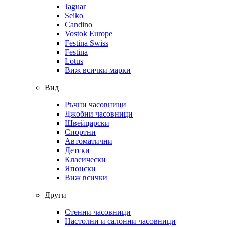
Jaguar
Seiko
Candino
Vostok Europe
Festina Swiss
Festina
Lotus
Виж всички марки
Вид
Ръчни часовници
Джобни часовници
Швейцарски
Спортни
Автоматични
Детски
Класически
Японски
Виж всички
Други
Стенни часовници
Настолни и салонни часовници