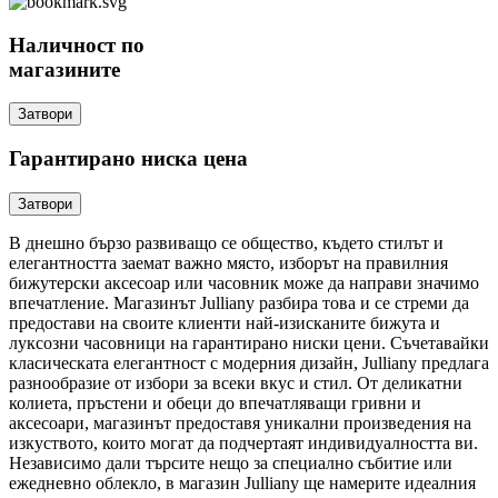
Наличност по
магазините
Затвори
Гарантирано ниска цена
Затвори
В днешно бързо развиващо се общество, където стилът и
елегантността заемат важно място, изборът на правилния
бижутерски аксесоар или часовник може да направи значимо
впечатление. Магазинът Julliany разбира това и се стреми да
предостави на своите клиенти най-изисканите бижута и
луксозни часовници на гарантирано ниски цени. Съчетавайки
класическата елегантност с модерния дизайн, Julliany предлага
разнообразие от избори за всеки вкус и стил. От деликатни
колиета, пръстени и обеци до впечатляващи гривни и
аксесоари, магазинът предоставя уникални произведения на
изкуството, които могат да подчертаят индивидуалността ви.
Независимо дали търсите нещо за специално събитие или
ежедневно облекло, в магазин Julliany ще намерите идеалния