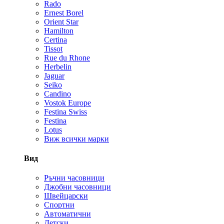
Rado
Ernest Borel
Orient Star
Hamilton
Certina
Tissot
Rue du Rhone
Herbelin
Jaguar
Seiko
Candino
Vostok Europe
Festina Swiss
Festina
Lotus
Виж всички марки
Вид
Ръчни часовници
Джобни часовници
Швейцарски
Спортни
Автоматични
Детски