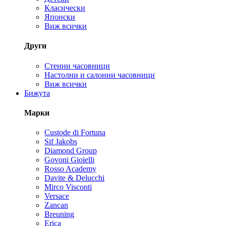
Класически
Японски
Виж всички
Други
Стенни часовници
Настолни и салонни часовници
Виж всички
Бижута
Марки
Custode di Fortuna
Sif Jakobs
Diamond Group
Govoni Gioielli
Rosso Academy
Davite & Delucchi
Mirco Visconti
Versace
Zancan
Breuning
Erica