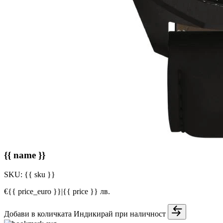
{{ name }}
SKU:
{{ sku }}
€{{ price_euro }}
|
{{ price }} лв.
Добави в количката
Индикирай при наличност