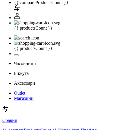
{{ compareProductsCount }}
{{ productsCount }}
{{ productsCount }}
Часовници
Бижута
Аксесоари
Outlet
Магазини
Сравни