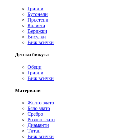
Гривни
Бутонели
Пръстени
Колиета
Верижки
Висулки
Виж всички
Детски бижута
Обеци
Гривни
Виж всички
Материали
Жълто злато
Бяло злато
Сребро
Розово злато
Диаманти
Титан
Виж всички