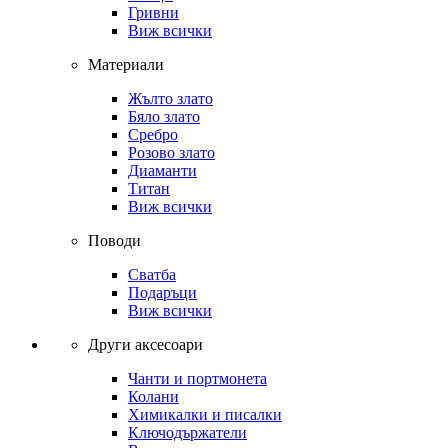
Гривни
Виж всички
Материали
Жълто злато
Бяло злато
Сребро
Розово злато
Диаманти
Титан
Виж всички
Поводи
Сватба
Подаръци
Виж всички
Други аксесоари
Чанти и портмонета
Колани
Химикалки и писалки
Ключодържатели