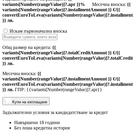
variants[Number(rangeValue)]?.apr }}%
Месечна вноска:
{{
variants[Number(rangeValue)]?.installmentAmount }} €/{{
convertEuroToLeva(variants[Number(rangeValue)]?.installmen
}} лв.
Искам първоначална вноска
Общ размер на кредита:
{{
variants[Number(rangeValue)]?.totalCreditAmount }} €/{{
convertEuroToLeva(variants[Number(rangeValue)]?.totalCredi
}} лв.
Месечна вноска:
{{
variants[Number(rangeValue)]?.installmentAmount }} €/{{
convertEuroToLeva(variants[Number(rangeValue)]?.installmen
}} лв.
ГПР: {{variants[Number(rangeValue)]?.apr}}
Купи на изплащане
Задължителни условия за кандидатстване за кредит
Навършени 18 години
Без лоша кредитна история