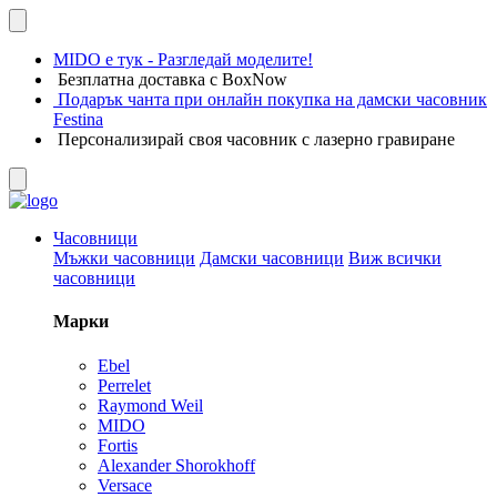
MIDO е тук - Разгледай моделите!
Безплатна доставка с BoxNow
Подарък чанта при онлайн покупка на дамски часовник
Festina
Персонализирай своя часовник с лазерно гравиране
Часовници
Мъжки часовници
Дамски часовници
Виж всички
часовници
Марки
Ebel
Perrelet
Raymond Weil
MIDO
Fortis
Alexander Shorokhoff
Versace