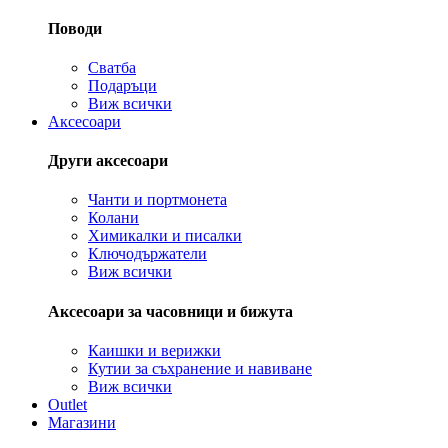
Поводи
Сватба
Подаръци
Виж всички
Аксесоари
Други аксесоари
Чанти и портмонета
Колани
Химикалки и писалки
Ключодържатели
Виж всички
Аксесоари за часовници и бижута
Каишки и верижки
Кутии за съхранение и навиване
Виж всички
Outlet
Магазини