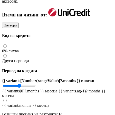
аксесоар.
Вземи на лизинг от:
Затвори
Вид на кредита
0% лихва
Други периоди
Период на кредита
{{ variants[Number(rangeValue)]?.months }} вноски
{{ variants[0]?.months }} месеца
{{ variants.at(-1)?.months }}
месеца
{{ variant.months }} месеца
Годишен процент на разходите:
{{