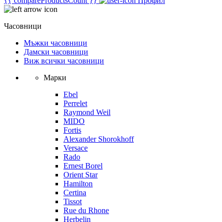
{{ compareProductsCount }}
Профил
Часовници
Мъжки часовници
Дамски часовници
Виж всички часовници
Марки
Ebel
Perrelet
Raymond Weil
MIDO
Fortis
Alexander Shorokhoff
Versace
Rado
Ernest Borel
Orient Star
Hamilton
Certina
Tissot
Rue du Rhone
Herbelin