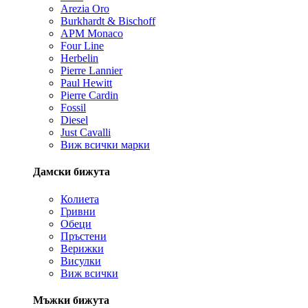
Arezia Oro
Burkhardt & Bischoff
APM Monaco
Four Line
Herbelin
Pierre Lannier
Paul Hewitt
Pierre Cardin
Fossil
Diesel
Just Cavalli
Виж всички марки
Дамски бижута
Колиета
Гривни
Обеци
Пръстени
Верижки
Висулки
Виж всички
Мъжки бижута