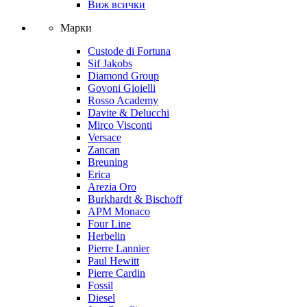
Виж всички
Марки
Custode di Fortuna
Sif Jakobs
Diamond Group
Govoni Gioielli
Rosso Academy
Davite & Delucchi
Mirco Visconti
Versace
Zancan
Breuning
Erica
Arezia Oro
Burkhardt & Bischoff
APM Monaco
Four Line
Herbelin
Pierre Lannier
Paul Hewitt
Pierre Cardin
Fossil
Diesel