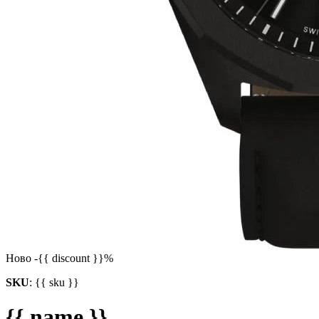
Ново
-{{ discount }}%
SKU
:
{{ sku }}
{{ name }}