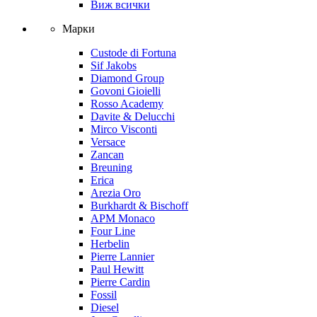
Виж всички
Марки
Custode di Fortuna
Sif Jakobs
Diamond Group
Govoni Gioielli
Rosso Academy
Davite & Delucchi
Mirco Visconti
Versace
Zancan
Breuning
Erica
Arezia Oro
Burkhardt & Bischoff
APM Monaco
Four Line
Herbelin
Pierre Lannier
Paul Hewitt
Pierre Cardin
Fossil
Diesel