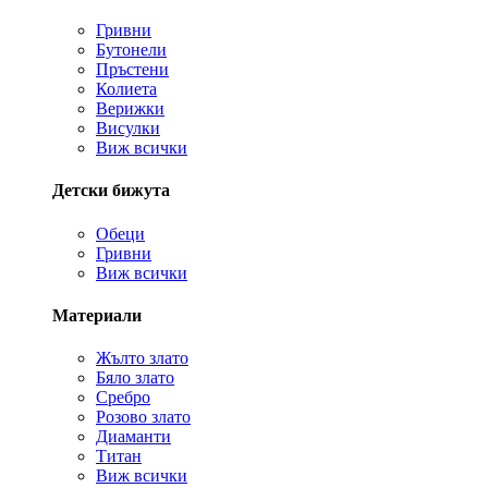
Гривни
Бутонели
Пръстени
Колиета
Верижки
Висулки
Виж всички
Детски бижута
Обеци
Гривни
Виж всички
Материали
Жълто злато
Бяло злато
Сребро
Розово злато
Диаманти
Титан
Виж всички