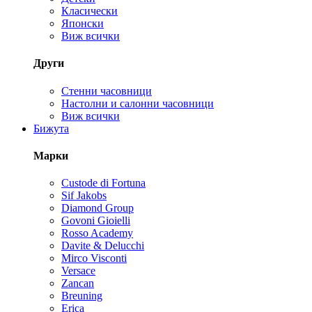
Класически
Японски
Виж всички
Други
Стенни часовници
Настолни и салонни часовници
Виж всички
Бижута
Марки
Custode di Fortuna
Sif Jakobs
Diamond Group
Govoni Gioielli
Rosso Academy
Davite & Delucchi
Mirco Visconti
Versace
Zancan
Breuning
Erica