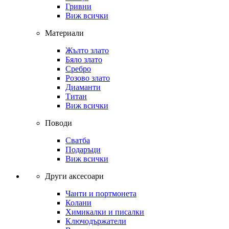
Гривни
Виж всички
Материали
Жълто злато
Бяло злато
Сребро
Розово злато
Диаманти
Титан
Виж всички
Поводи
Сватба
Подаръци
Виж всички
Други аксесоари
Чанти и портмонета
Колани
Химикалки и писалки
Ключодържатели