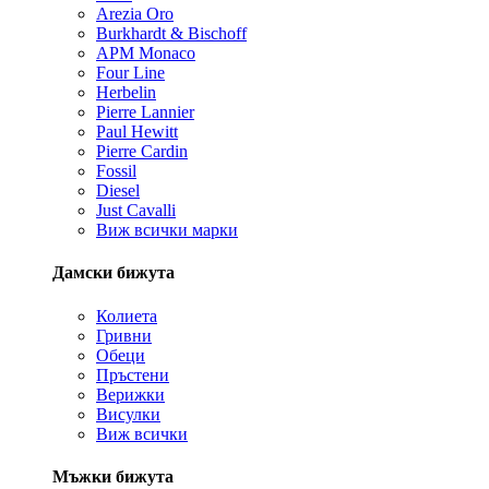
Arezia Oro
Burkhardt & Bischoff
APM Monaco
Four Line
Herbelin
Pierre Lannier
Paul Hewitt
Pierre Cardin
Fossil
Diesel
Just Cavalli
Виж всички марки
Дамски бижута
Колиета
Гривни
Обеци
Пръстени
Верижки
Висулки
Виж всички
Мъжки бижута