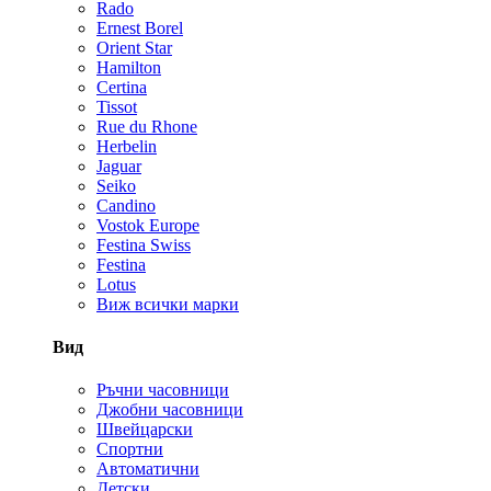
Rado
Ernest Borel
Orient Star
Hamilton
Certina
Tissot
Rue du Rhone
Herbelin
Jaguar
Seiko
Candino
Vostok Europe
Festina Swiss
Festina
Lotus
Виж всички марки
Вид
Ръчни часовници
Джобни часовници
Швейцарски
Спортни
Автоматични
Детски