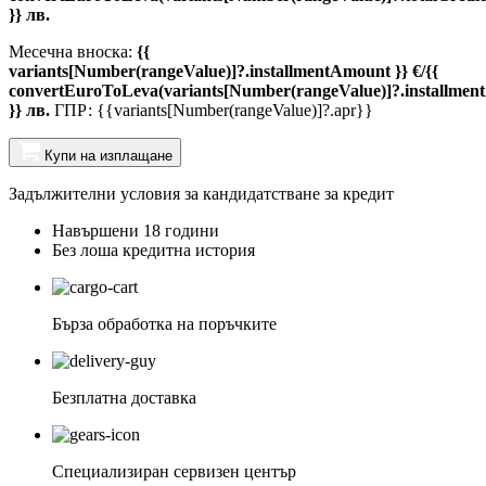
}} лв.
Месечна вноска:
{{
variants[Number(rangeValue)]?.installmentAmount }} €/{{
convertEuroToLeva(variants[Number(rangeValue)]?.installmen
}} лв.
ГПР: {{variants[Number(rangeValue)]?.apr}}
Купи на изплащане
Задължителни условия за кандидатстване за кредит
Навършени 18 години
Без лоша кредитна история
Бърза обработка на поръчките
Безплатна доставка
Специализиран сервизен център