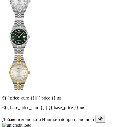
€{{ price_euro }}
|
{{ price }} лв.
€{{ base_price_euro }} | {{ base_price }} лв.
Добави в количката
Индикирай при наличност