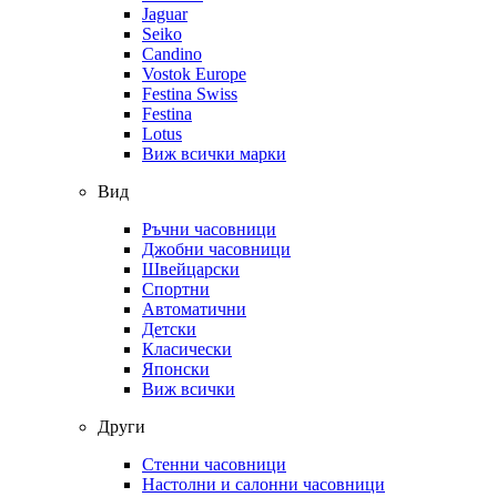
Jaguar
Seiko
Candino
Vostok Europe
Festina Swiss
Festina
Lotus
Виж всички марки
Вид
Ръчни часовници
Джобни часовници
Швейцарски
Спортни
Автоматични
Детски
Класически
Японски
Виж всички
Други
Стенни часовници
Настолни и салонни часовници