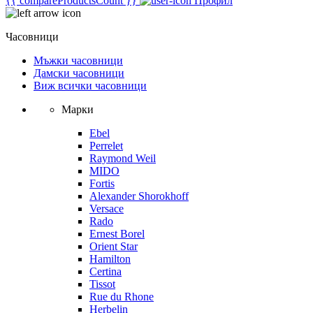
{{ compareProductsCount }}
Профил
Часовници
Мъжки часовници
Дамски часовници
Виж всички часовници
Марки
Ebel
Perrelet
Raymond Weil
MIDO
Fortis
Alexander Shorokhoff
Versace
Rado
Ernest Borel
Orient Star
Hamilton
Certina
Tissot
Rue du Rhone
Herbelin