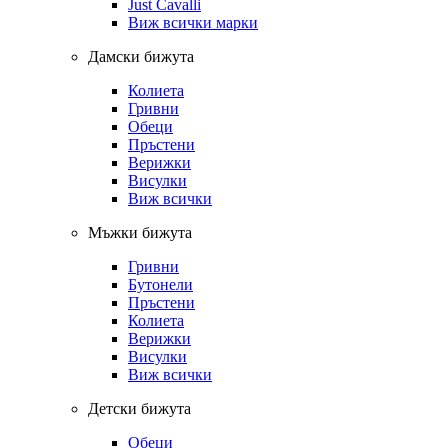
Just Cavalli
Виж всички марки
Дамски бижута
Колиета
Гривни
Обеци
Пръстени
Верижки
Висулки
Виж всички
Мъжки бижута
Гривни
Бутонели
Пръстени
Колиета
Верижки
Висулки
Виж всички
Детски бижута
Обеци