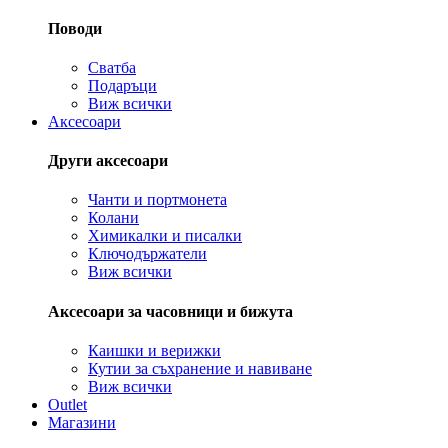
Поводи
Сватба
Подаръци
Виж всички
Аксесоари
Други аксесоари
Чанти и портмонета
Колани
Химикалки и писалки
Ключодържатели
Виж всички
Аксесоари за часовници и бижута
Каишки и верижки
Кутии за съхранение и навиване
Виж всички
Outlet
Магазини