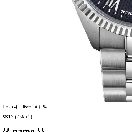
Ново
-{{ discount }}%
SKU
:
{{ sku }}
{{ name }}