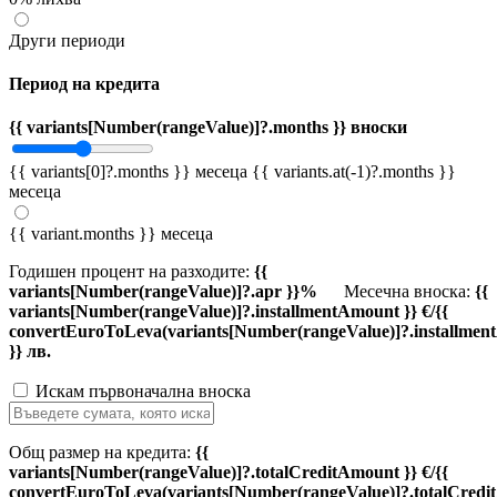
Други периоди
Период на кредита
{{ variants[Number(rangeValue)]?.months }} вноски
{{ variants[0]?.months }} месеца
{{ variants.at(-1)?.months }}
месеца
{{ variant.months }} месеца
Годишен процент на разходите:
{{
variants[Number(rangeValue)]?.apr }}%
Месечна вноска:
{{
variants[Number(rangeValue)]?.installmentAmount }} €/{{
convertEuroToLeva(variants[Number(rangeValue)]?.installmen
}} лв.
Искам първоначална вноска
Общ размер на кредита:
{{
variants[Number(rangeValue)]?.totalCreditAmount }} €/{{
convertEuroToLeva(variants[Number(rangeValue)]?.totalCredi