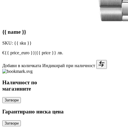
{{ name }}
SKU:
{{ sku }}
€{{ price_euro }}
|
{{ price }} лв.
Добави в количката
Индикирай при наличност
Наличност по
магазините
Затвори
Гарантирано ниска цена
Затвори