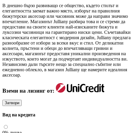
В днешно бързо развиващо се общество, където стилът и
елегантността заемат важно място, изборът на правилния
бижутерски аксесоар или часовник може да направи значимо
впечатление. Магазинът Julliany разбира това и се стреми да
предостави на своите клиенти най-изисканите бижута и
луксозни часовници на гарантирано ниски цени. Съчетавайки
класическата елегантност с модерния дизайн, Julliany предлага
разнообразие от избори за всеки вкус и стил. От деликатни
колиета, пръстени и обеци до впечатляващи гривни и
аксесоари, магазинът предоставя уникални произведения на
изкуството, които могат да подчертаят индивидуалността ви.
Независимо дали търсите нещо за специално събитие или
ежедневно облекло, в магазин Julliany ще намерите идеалния
аксесоар.
Вземи на лизинг от:
Затвори
Вид на кредита
0% лихва