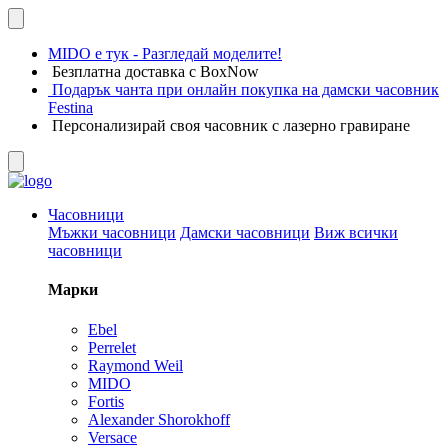
MIDO е тук - Разгледай моделите!
Безплатна доставка с BoxNow
Подарък чанта при онлайн покупка на дамски часовник
Festina
Персонализирай своя часовник с лазерно гравиране
Часовници
Мъжки часовници
Дамски часовници
Виж всички
часовници
Марки
Ebel
Perrelet
Raymond Weil
MIDO
Fortis
Alexander Shorokhoff
Versace