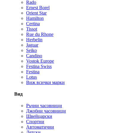
Rado
Ernest Borel
Orient Star
Hamilton
Certina
Tissot
Rue du Rhone
Herbelin
Jaguar
Seiko
Candino
Vostok Europe
Festina Swiss
Festina
Lotus
Виж всички марки
Вид
Ръчни часовници
Джобни часовници
Швейцарски
Спортни
Автоматични
Детски