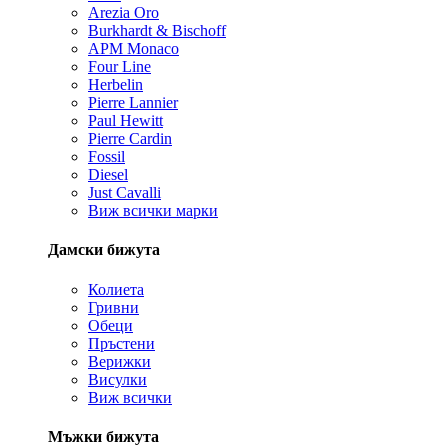
Arezia Oro
Burkhardt & Bischoff
APM Monaco
Four Line
Herbelin
Pierre Lannier
Paul Hewitt
Pierre Cardin
Fossil
Diesel
Just Cavalli
Виж всички марки
Дамски бижута
Колиета
Гривни
Обеци
Пръстени
Верижки
Висулки
Виж всички
Мъжки бижута