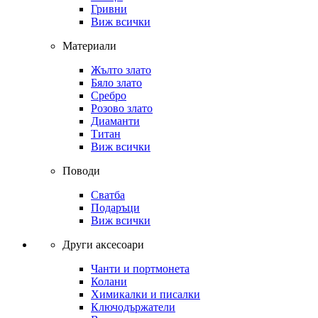
Гривни
Виж всички
Материали
Жълто злато
Бяло злато
Сребро
Розово злато
Диаманти
Титан
Виж всички
Поводи
Сватба
Подаръци
Виж всички
Други аксесоари
Чанти и портмонета
Колани
Химикалки и писалки
Ключодържатели