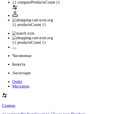
{{ compareProductsCount }}
{{ productsCount }}
{{ productsCount }}
Часовници
Бижута
Аксесоари
Outlet
Магазини
Сравни