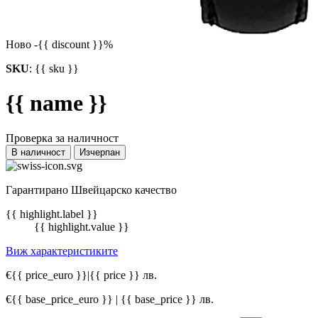
Ново
-{{ discount }}%
SKU
:
{{ sku }}
{{ name }}
Проверка за наличност
В наличност
Изчерпан
Гарантирано Швейцарско качество
{{ highlight.label }}
{{ highlight.value }}
Виж характеристиките
€{{ price_euro }}
|
{{ price }} лв.
€{{ base_price_euro }} | {{ base_price }} лв.