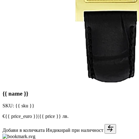
{{ name }}
SKU:
{{ sku }}
€{{ price_euro }}
|
{{ price }} лв.
Добави в количката
Индикирай при наличност