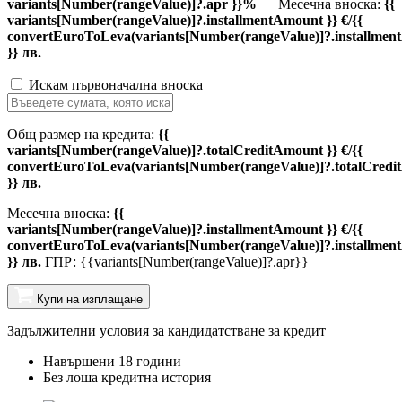
variants[Number(rangeValue)]?.apr }}%
Месечна вноска:
{{
variants[Number(rangeValue)]?.installmentAmount }} €/{{
convertEuroToLeva(variants[Number(rangeValue)]?.installmen
}} лв.
Искам първоначална вноска
Общ размер на кредита:
{{
variants[Number(rangeValue)]?.totalCreditAmount }} €/{{
convertEuroToLeva(variants[Number(rangeValue)]?.totalCredi
}} лв.
Месечна вноска:
{{
variants[Number(rangeValue)]?.installmentAmount }} €/{{
convertEuroToLeva(variants[Number(rangeValue)]?.installmen
}} лв.
ГПР: {{variants[Number(rangeValue)]?.apr}}
Купи на изплащане
Задължителни условия за кандидатстване за кредит
Навършени 18 години
Без лоша кредитна история