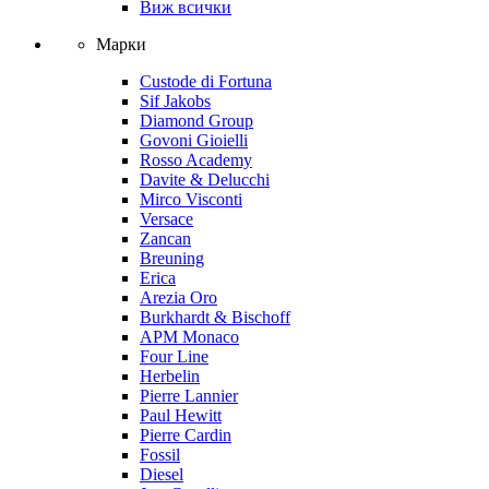
Виж всички
Марки
Custode di Fortuna
Sif Jakobs
Diamond Group
Govoni Gioielli
Rosso Academy
Davite & Delucchi
Mirco Visconti
Versace
Zancan
Breuning
Erica
Arezia Oro
Burkhardt & Bischoff
APM Monaco
Four Line
Herbelin
Pierre Lannier
Paul Hewitt
Pierre Cardin
Fossil
Diesel