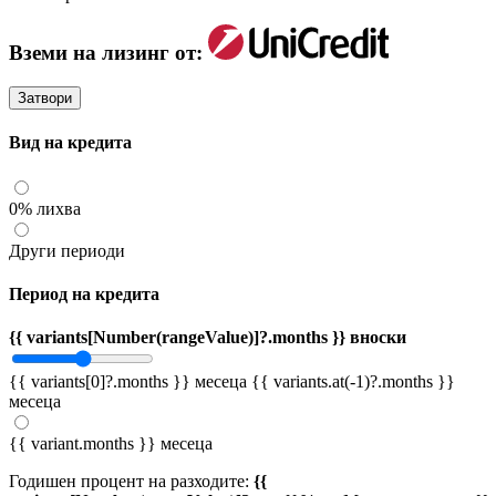
Вземи на лизинг от:
Затвори
Вид на кредита
0% лихва
Други периоди
Период на кредита
{{ variants[Number(rangeValue)]?.months }} вноски
{{ variants[0]?.months }} месеца
{{ variants.at(-1)?.months }}
месеца
{{ variant.months }} месеца
Годишен процент на разходите:
{{