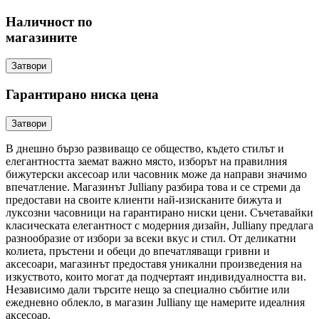
Наличност по
магазините
Затвори
Гарантирано ниска цена
Затвори
В днешно бързо развиващо се общество, където стилът и
елегантността заемат важно място, изборът на правилния
бижутерски аксесоар или часовник може да направи значимо
впечатление. Магазинът Julliany разбира това и се стреми да
предостави на своите клиенти най-изисканите бижута и
луксозни часовници на гарантирано ниски цени. Съчетавайки
класическата елегантност с модерния дизайн, Julliany предлага
разнообразие от избори за всеки вкус и стил. От деликатни
колиета, пръстени и обеци до впечатляващи гривни и
аксесоари, магазинът предоставя уникални произведения на
изкуството, които могат да подчертаят индивидуалността ви.
Независимо дали търсите нещо за специално събитие или
ежедневно облекло, в магазин Julliany ще намерите идеалния
аксесоар.