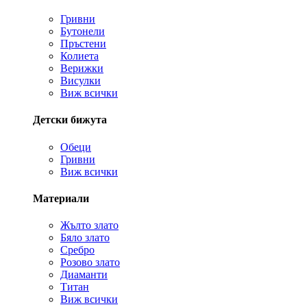
Гривни
Бутонели
Пръстени
Колиета
Верижки
Висулки
Виж всички
Детски бижута
Обеци
Гривни
Виж всички
Материали
Жълто злато
Бяло злато
Сребро
Розово злато
Диаманти
Титан
Виж всички