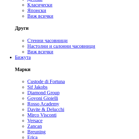
Класически
Японски
Виж всички
Други
Стенни часовници
Настолни и салонни часовници
Виж всички
Бижута
Марки
Custode di Fortuna
Sif Jakobs
Diamond Group
Govoni Gioielli
Rosso Academy
Davite & Delucchi
Mirco Visconti
Versace
Zancan
Breuning
Erica