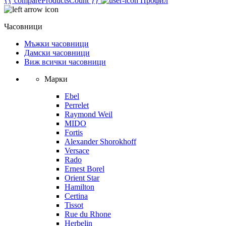
{{ compareProductsCount }}
Профил
Часовници
Мъжки часовници
Дамски часовници
Виж всички часовници
Марки
Ebel
Perrelet
Raymond Weil
MIDO
Fortis
Alexander Shorokhoff
Versace
Rado
Ernest Borel
Orient Star
Hamilton
Certina
Tissot
Rue du Rhone
Herbelin