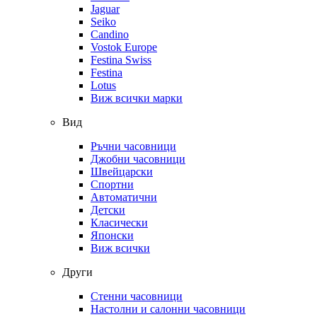
Jaguar
Seiko
Candino
Vostok Europe
Festina Swiss
Festina
Lotus
Виж всички марки
Вид
Ръчни часовници
Джобни часовници
Швейцарски
Спортни
Автоматични
Детски
Класически
Японски
Виж всички
Други
Стенни часовници
Настолни и салонни часовници