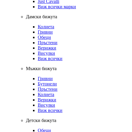
Just Cavalli
Виж всички марки
Дамски бижута
Колиета
Гривни
Обеци
Пръстени
Верижки
Висулки
Виж всички
Мъжки бижута
Гривни
Бутонели
Пръстени
Колиета
Верижки
Висулки
Виж всички
Детски бижута
Обеци