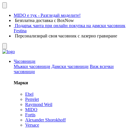
MIDO е тук - Разгледай моделите!
Безплатна доставка с BoxNow
Подарък чанта при онлайн покупка на дамски часовник
Festina
Персонализирай своя часовник с лазерно гравиране
Часовници
Мъжки часовници
Дамски часовници
Виж всички
часовници
Марки
Ebel
Perrelet
Raymond Weil
MIDO
Fortis
Alexander Shorokhoff
Versace