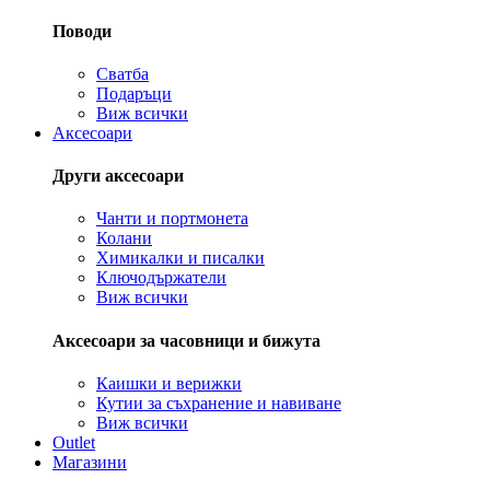
Поводи
Сватба
Подаръци
Виж всички
Аксесоари
Други аксесоари
Чанти и портмонета
Колани
Химикалки и писалки
Ключодържатели
Виж всички
Аксесоари за часовници и бижута
Каишки и верижки
Кутии за съхранение и навиване
Виж всички
Outlet
Магазини