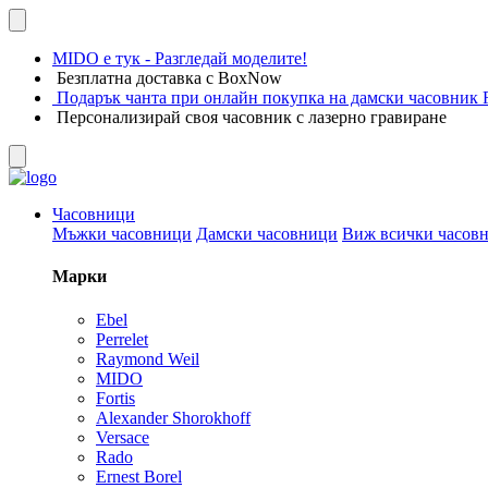
MIDO е тук - Разгледай моделите!
Безплатна доставка с BoxNow
Подарък чанта при онлайн покупка на дамски часовник F
Персонализирай своя часовник с лазерно гравиране
Часовници
Мъжки часовници
Дамски часовници
Виж всички часов
Марки
Ebel
Perrelet
Raymond Weil
MIDO
Fortis
Alexander Shorokhoff
Versace
Rado
Ernest Borel