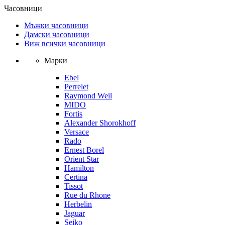
Часовници
Мъжки часовници
Дамски часовници
Виж всички часовници
Марки
Ebel
Perrelet
Raymond Weil
MIDO
Fortis
Alexander Shorokhoff
Versace
Rado
Ernest Borel
Orient Star
Hamilton
Certina
Tissot
Rue du Rhone
Herbelin
Jaguar
Seiko