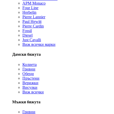
APM Monaco
Four Line
Herbelin
Pierre Lannier
Paul Hewitt
Pierre Cardin
Fossil
Diesel
Just Cavalli
Виж всички марки
Дамски бижута
Колиета
Гривни
Обеци
Пръстени
Верижки
Висулки
Виж всички
Мъжки бижута
Гривни