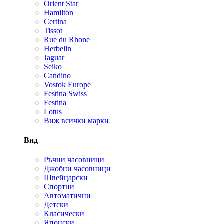
Orient Star
Hamilton
Certina
Tissot
Rue du Rhone
Herbelin
Jaguar
Seiko
Candino
Vostok Europe
Festina Swiss
Festina
Lotus
Виж всички марки
Вид
Ръчни часовници
Джобни часовници
Швейцарски
Спортни
Автоматични
Детски
Класически
Японски