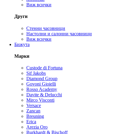
Виж всички
Други
Стенни часовници
Настолни и салонни часовници
Виж всички
Бижута
Марки
Custode di Fortuna
Sif Jakobs
Diamond Group
Govoni Gioielli
Rosso Academy
Davite & Delucchi
Mirco Visconti
Versace
Zancan
Breuning
Erica
Arezia Oro
Burkhardt & Bischoff