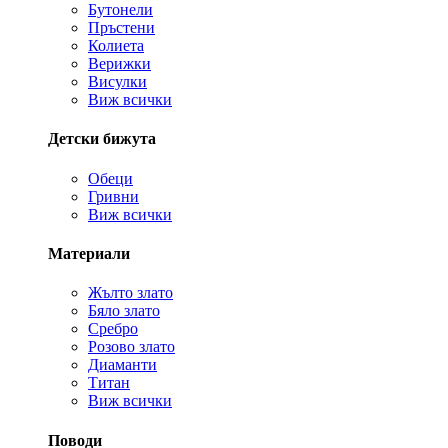
Бутонели
Пръстени
Колиета
Верижки
Висулки
Виж всички
Детски бижута
Обеци
Гривни
Виж всички
Материали
Жълто злато
Бяло злато
Сребро
Розово злато
Диаманти
Титан
Виж всички
Поводи