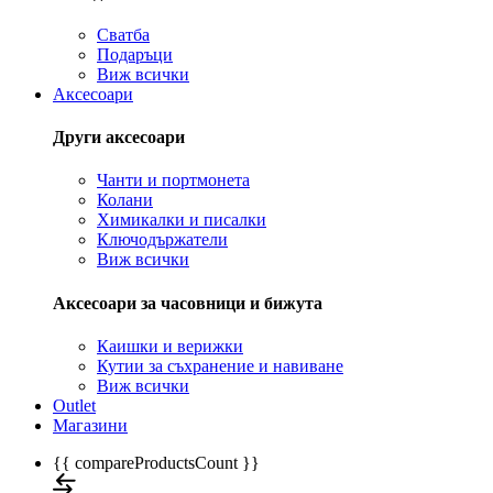
Сватба
Подаръци
Виж всички
Аксесоари
Други аксесоари
Чанти и портмонета
Колани
Химикалки и писалки
Ключодържатели
Виж всички
Аксесоари за часовници и бижута
Каишки и верижки
Кутии за съхранение и навиване
Виж всички
Outlet
Магазини
{{ compareProductsCount }}