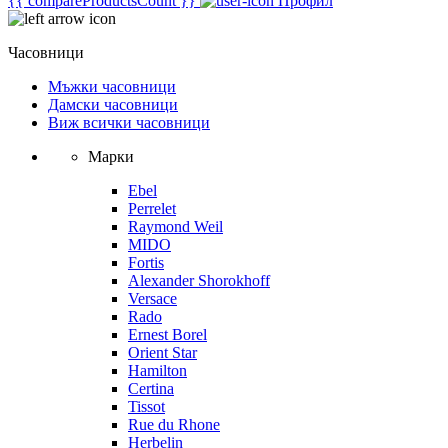
{{ compareProductsCount }}
Профил
Часовници
Мъжки часовници
Дамски часовници
Виж всички часовници
Марки
Ebel
Perrelet
Raymond Weil
MIDO
Fortis
Alexander Shorokhoff
Versace
Rado
Ernest Borel
Orient Star
Hamilton
Certina
Tissot
Rue du Rhone
Herbelin