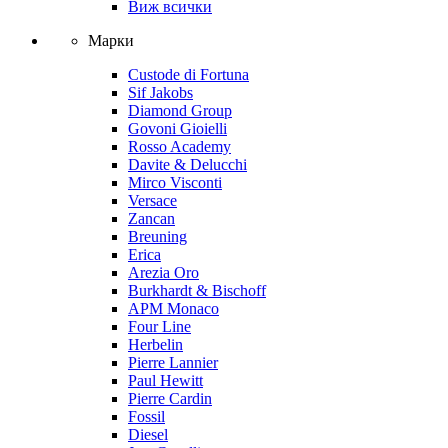
Виж всички
Марки
Custode di Fortuna
Sif Jakobs
Diamond Group
Govoni Gioielli
Rosso Academy
Davite & Delucchi
Mirco Visconti
Versace
Zancan
Breuning
Erica
Arezia Oro
Burkhardt & Bischoff
APM Monaco
Four Line
Herbelin
Pierre Lannier
Paul Hewitt
Pierre Cardin
Fossil
Diesel