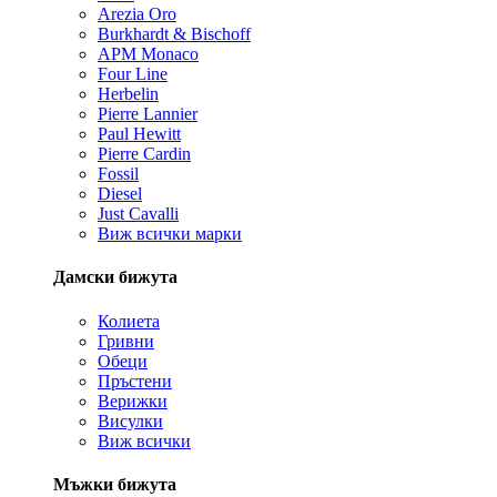
Arezia Oro
Burkhardt & Bischoff
APM Monaco
Four Line
Herbelin
Pierre Lannier
Paul Hewitt
Pierre Cardin
Fossil
Diesel
Just Cavalli
Виж всички марки
Дамски бижута
Колиета
Гривни
Обеци
Пръстени
Верижки
Висулки
Виж всички
Мъжки бижута