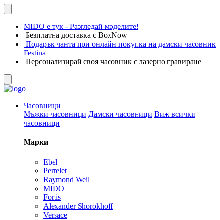
MIDO е тук - Разгледай моделите!
Безплатна доставка с BoxNow
Подарък чанта при онлайн покупка на дамски часовник
Festina
Персонализирай своя часовник с лазерно гравиране
Часовници
Мъжки часовници
Дамски часовници
Виж всички
часовници
Марки
Ebel
Perrelet
Raymond Weil
MIDO
Fortis
Alexander Shorokhoff
Versace