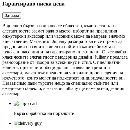
Гарантирано ниска цена
Затвори
В днешно бързо развиващо се общество, където стилът и
елегантността заемат важно място, изборът на правилния
бижутерски аксесоар или часовник може да направи значимо
впечатление. Магазинът Julliany разбира това и се стреми да
предостави на своите клиенти най-изисканите бижута и
луксозни часовници на гарантирано ниски цени. Съчетавайки
класическата елегантност с модерния дизайн, Julliany предлага
разнообразие от избори за всеки вкус и стил. От деликатни
колиета, пръстени и обеци до впечатляващи гривни и
аксесоари, магазинът предоставя уникални произведения на
изкуството, които могат да подчертаят индивидуалността ви.
Независимо дали търсите нещо за специално събитие или
ежедневно облекло, в магазин Julliany ще намерите идеалния
аксесоар.
Бърза обработка на поръчките