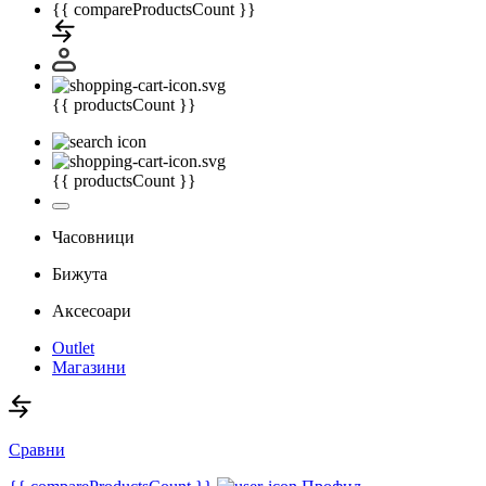
{{ compareProductsCount }}
{{ productsCount }}
{{ productsCount }}
Часовници
Бижута
Аксесоари
Outlet
Магазини
Сравни