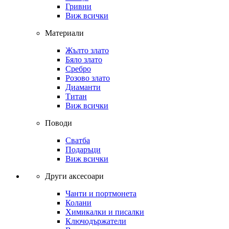
Гривни
Виж всички
Материали
Жълто злато
Бяло злато
Сребро
Розово злато
Диаманти
Титан
Виж всички
Поводи
Сватба
Подаръци
Виж всички
Други аксесоари
Чанти и портмонета
Колани
Химикалки и писалки
Ключодържатели