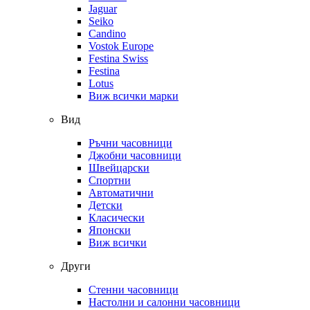
Jaguar
Seiko
Candino
Vostok Europe
Festina Swiss
Festina
Lotus
Виж всички марки
Вид
Ръчни часовници
Джобни часовници
Швейцарски
Спортни
Автоматични
Детски
Класически
Японски
Виж всички
Други
Стенни часовници
Настолни и салонни часовници