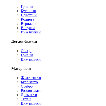
Гривни
Бутонели
Пръстени
Колиета
Верижки
Висулки
Виж всички
Детски бижута
Обеци
Гривни
Виж всички
Материали
Жълто злато
Бяло злато
Сребро
Розово злато
Диаманти
Титан
Виж всички