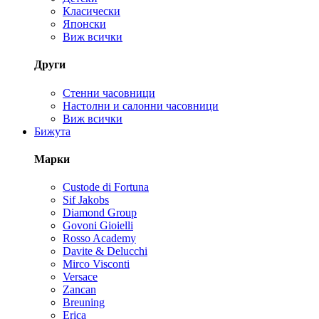
Класически
Японски
Виж всички
Други
Стенни часовници
Настолни и салонни часовници
Виж всички
Бижута
Марки
Custode di Fortuna
Sif Jakobs
Diamond Group
Govoni Gioielli
Rosso Academy
Davite & Delucchi
Mirco Visconti
Versace
Zancan
Breuning
Erica