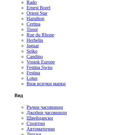
Rado
Ernest Borel
Orient Star
Hamilton
Certina
Tissot
Rue du Rhone
Herbelin
Jaguar
Seiko
Candino
Vostok Europe
Festina Swiss
Festina
Lotus
Виж всички марки
Вид
Ръчни часовници
Джобни часовници
Швейцарски
Спортни
Автоматични
Детски