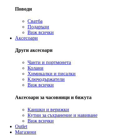
Поводи
Сватба
Подаръци
Виж всички
Аксесоари
Други аксесоари
Чанти и портмонета
Колани
Химикалки и писалки
Ключодържатели
Виж всички
Аксесоари за часовници и бижута
Каишки и верижки
Кутии за съхранение и навиване
Виж всички
Outlet
Магазини