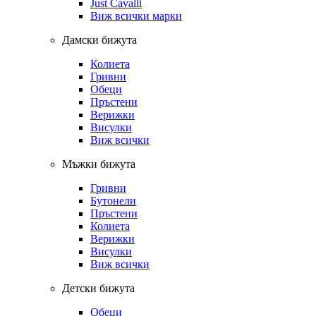
Just Cavalli
Виж всички марки
Дамски бижута
Колиета
Гривни
Обеци
Пръстени
Верижки
Висулки
Виж всички
Мъжки бижута
Гривни
Бутонели
Пръстени
Колиета
Верижки
Висулки
Виж всички
Детски бижута
Обеци