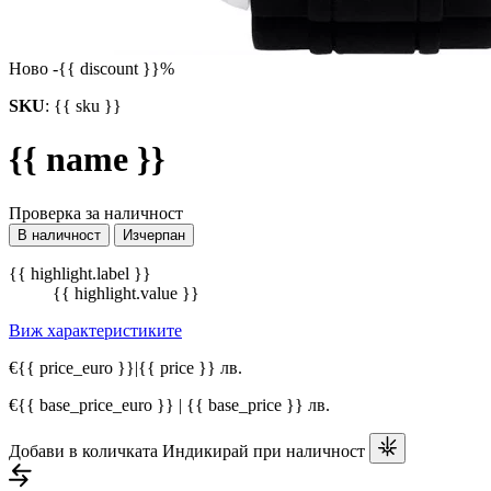
Ново
-{{ discount }}%
SKU
:
{{ sku }}
{{ name }}
Проверка за наличност
В наличност
Изчерпан
{{ highlight.label }}
{{ highlight.value }}
Виж характеристиките
€{{ price_euro }}
|
{{ price }} лв.
€{{ base_price_euro }} | {{ base_price }} лв.
Добави в количката
Индикирай при наличност