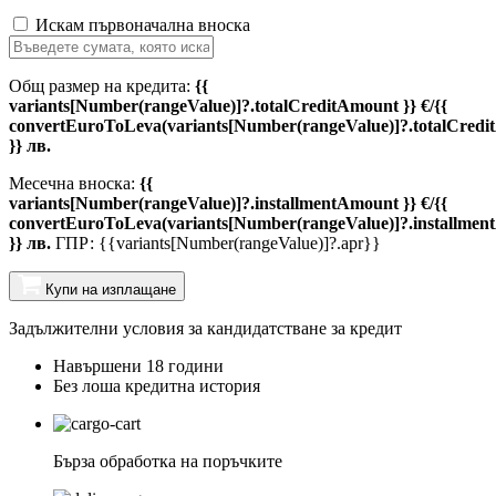
Искам първоначална вноска
Общ размер на кредита:
{{
variants[Number(rangeValue)]?.totalCreditAmount }} €/{{
convertEuroToLeva(variants[Number(rangeValue)]?.totalCredi
}} лв.
Месечна вноска:
{{
variants[Number(rangeValue)]?.installmentAmount }} €/{{
convertEuroToLeva(variants[Number(rangeValue)]?.installmen
}} лв.
ГПР: {{variants[Number(rangeValue)]?.apr}}
Купи на изплащане
Задължителни условия за кандидатстване за кредит
Навършени 18 години
Без лоша кредитна история
Бърза обработка на поръчките