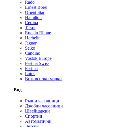
Rado
Ernest Borel
Orient Star
Hamilton
Certina
Tissot
Rue du Rhone
Herbelin
Jaguar
Seiko
Candino
Vostok Europe
Festina Swiss
Festina
Lotus
Виж всички марки
Вид
Ръчни часовници
Джобни часовници
Швейцарски
Спортни
Автоматични
Детски