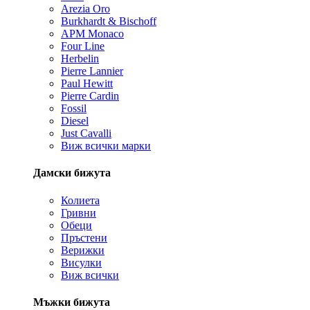
Arezia Oro
Burkhardt & Bischoff
APM Monaco
Four Line
Herbelin
Pierre Lannier
Paul Hewitt
Pierre Cardin
Fossil
Diesel
Just Cavalli
Виж всички марки
Дамски бижута
Колиета
Гривни
Обеци
Пръстени
Верижки
Висулки
Виж всички
Мъжки бижута