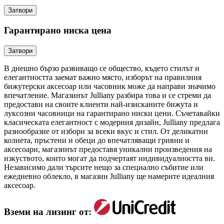
Затвори
Гарантирано ниска цена
Затвори
В днешно бързо развиващо се общество, където стилът и
елегантността заемат важно място, изборът на правилния
бижутерски аксесоар или часовник може да направи значимо
впечатление. Магазинът Julliany разбира това и се стреми да
предостави на своите клиенти най-изисканите бижута и
луксозни часовници на гарантирано ниски цени. Съчетавайки
класическата елегантност с модерния дизайн, Julliany предлага
разнообразие от избори за всеки вкус и стил. От деликатни
колиета, пръстени и обеци до впечатляващи гривни и
аксесоари, магазинът предоставя уникални произведения на
изкуството, които могат да подчертаят индивидуалността ви.
Независимо дали търсите нещо за специално събитие или
ежедневно облекло, в магазин Julliany ще намерите идеалния
аксесоар.
Вземи на лизинг от: