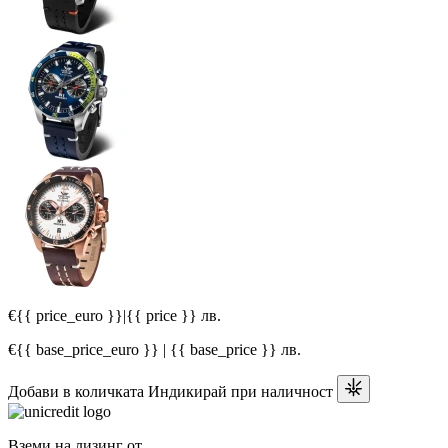
€{{ price_euro }}
|
{{ price }} лв.
€{{ base_price_euro }} | {{ base_price }} лв.
Добави в количката
Индикирай при наличност
Вземи на лизинг от