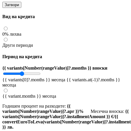
Затвори
Вид на кредита
0% лихва
Други периоди
Период на кредита
{{ variants[Number(rangeValue)]?.months }} вноски
{{ variants[0]?.months }} месеца
{{ variants.at(-1)?.months }}
месеца
{{ variant.months }} месеца
Годишен процент на разходите:
{{
variants[Number(rangeValue)]?.apr }}%
Месечна вноска:
{{
variants[Number(rangeValue)]?.installmentAmount }} €/{{
convertEuroToLeva(variants[Number(rangeValue)]?.installmen
}} лв.