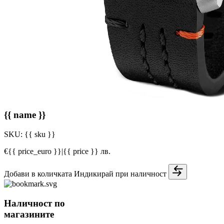
{{ name }}
SKU:
{{ sku }}
€{{ price_euro }}
|
{{ price }} лв.
Добави в количката
Индикирай при наличност
Наличност по
магазините