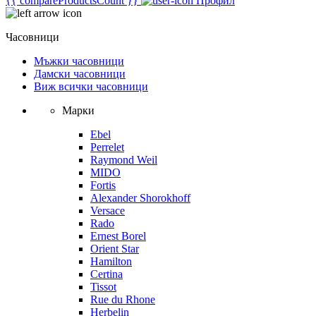
{{ compareProductsCount }}
Профил
Часовници
Мъжки часовници
Дамски часовници
Виж всички часовници
Марки
Ebel
Perrelet
Raymond Weil
MIDO
Fortis
Alexander Shorokhoff
Versace
Rado
Ernest Borel
Orient Star
Hamilton
Certina
Tissot
Rue du Rhone
Herbelin