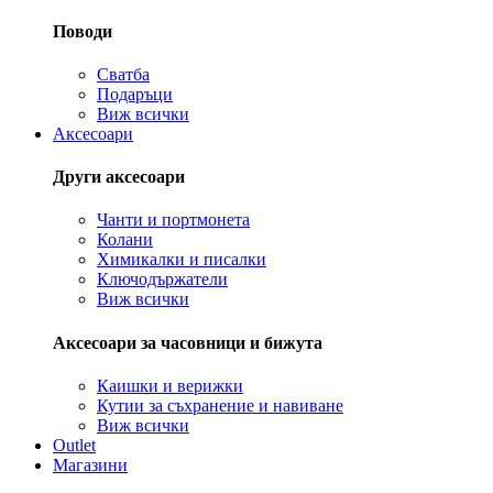
Поводи
Сватба
Подаръци
Виж всички
Аксесоари
Други аксесоари
Чанти и портмонета
Колани
Химикалки и писалки
Ключодържатели
Виж всички
Аксесоари за часовници и бижута
Каишки и верижки
Кутии за съхранение и навиване
Виж всички
Outlet
Магазини