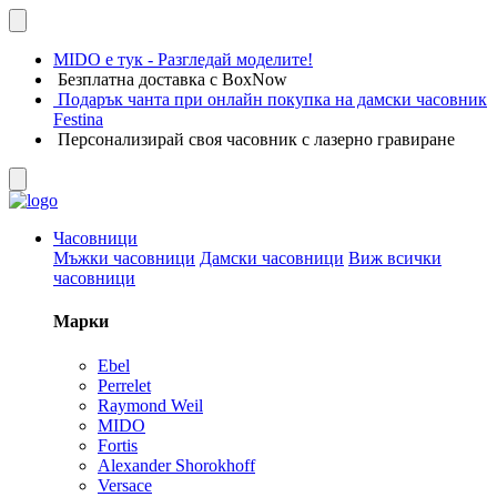
MIDO е тук - Разгледай моделите!
Безплатна доставка с BoxNow
Подарък чанта при онлайн покупка на дамски часовник
Festina
Персонализирай своя часовник с лазерно гравиране
Часовници
Мъжки часовници
Дамски часовници
Виж всички
часовници
Марки
Ebel
Perrelet
Raymond Weil
MIDO
Fortis
Alexander Shorokhoff
Versace