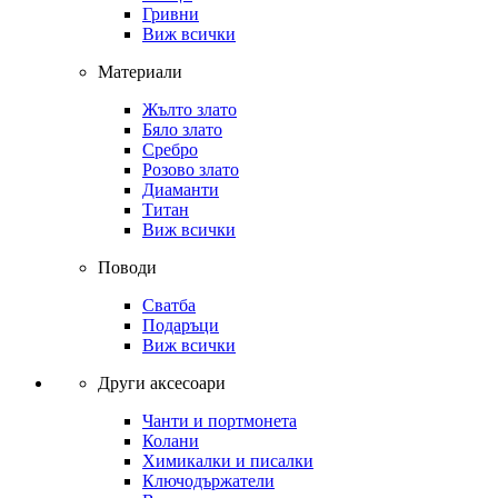
Гривни
Виж всички
Материали
Жълто злато
Бяло злато
Сребро
Розово злато
Диаманти
Титан
Виж всички
Поводи
Сватба
Подаръци
Виж всички
Други аксесоари
Чанти и портмонета
Колани
Химикалки и писалки
Ключодържатели