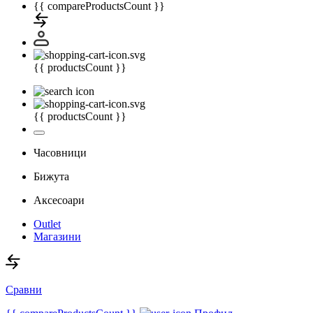
{{ compareProductsCount }}
{{ productsCount }}
{{ productsCount }}
Часовници
Бижута
Аксесоари
Outlet
Магазини
Сравни