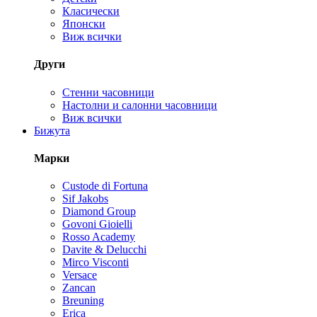
Класически
Японски
Виж всички
Други
Стенни часовници
Настолни и салонни часовници
Виж всички
Бижута
Марки
Custode di Fortuna
Sif Jakobs
Diamond Group
Govoni Gioielli
Rosso Academy
Davite & Delucchi
Mirco Visconti
Versace
Zancan
Breuning
Erica