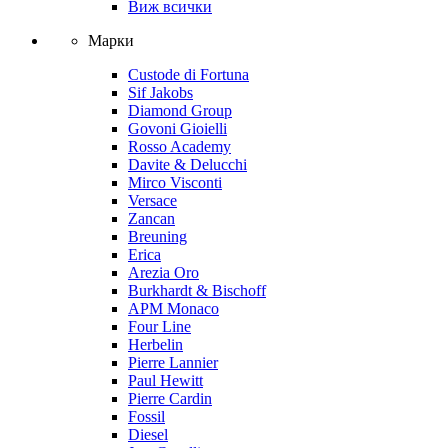
Виж всички
Марки
Custode di Fortuna
Sif Jakobs
Diamond Group
Govoni Gioielli
Rosso Academy
Davite & Delucchi
Mirco Visconti
Versace
Zancan
Breuning
Erica
Arezia Oro
Burkhardt & Bischoff
APM Monaco
Four Line
Herbelin
Pierre Lannier
Paul Hewitt
Pierre Cardin
Fossil
Diesel