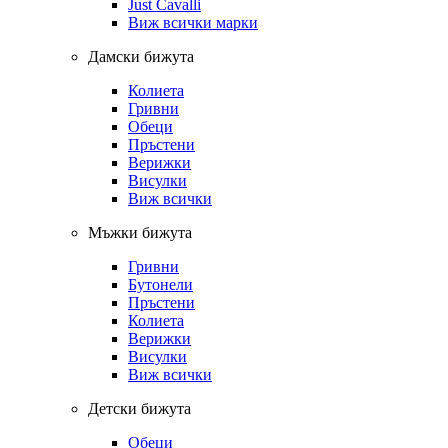
Just Cavalli
Виж всички марки
Дамски бижута
Колиета
Гривни
Обеци
Пръстени
Верижки
Висулки
Виж всички
Мъжки бижута
Гривни
Бутонели
Пръстени
Колиета
Верижки
Висулки
Виж всички
Детски бижута
Обеци