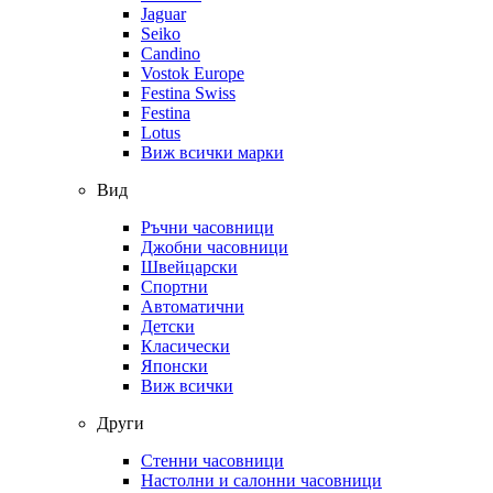
Jaguar
Seiko
Candino
Vostok Europe
Festina Swiss
Festina
Lotus
Виж всички марки
Вид
Ръчни часовници
Джобни часовници
Швейцарски
Спортни
Автоматични
Детски
Класически
Японски
Виж всички
Други
Стенни часовници
Настолни и салонни часовници