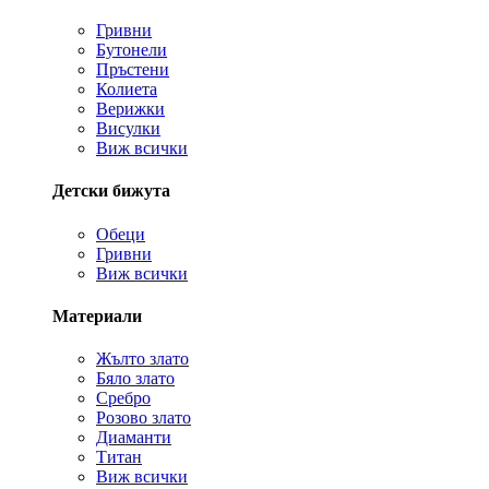
Гривни
Бутонели
Пръстени
Колиета
Верижки
Висулки
Виж всички
Детски бижута
Обеци
Гривни
Виж всички
Материали
Жълто злато
Бяло злато
Сребро
Розово злато
Диаманти
Титан
Виж всички